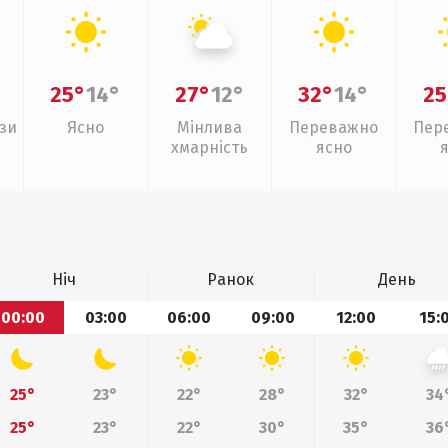
25°
14°
27°
12°
32°
14°
25
зи
Ясно
Мінлива
Переважно
Пер
хмарність
ясно
Ніч
Ранок
День
00:00
03:00
06:00
09:00
12:00
15:
25°
23°
22°
28°
32°
34
25°
23°
22°
30°
35°
36