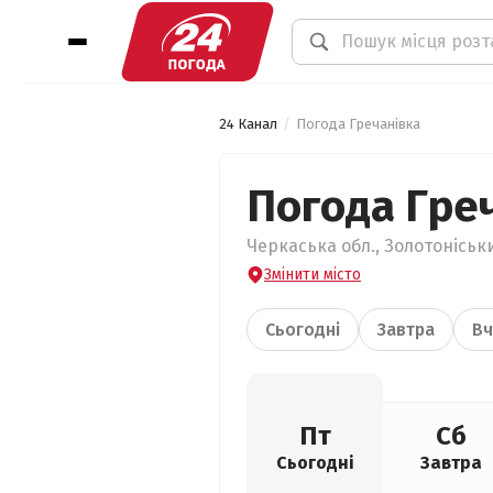
24 Канал
Погода Гречанівка
Погода Гре
Черкаська обл., Золотоніськи
Змінити місто
Сьогодні
Завтра
Вч
Пт
Сб
Сьогодні
Завтра