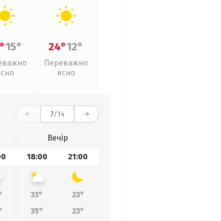
°
15°
24°
12°
еважно
Переважно
ясно
ясно
7
/14
Вечір
00
18:00
21:00
°
33°
23°
°
35°
23°