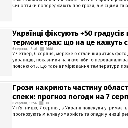
Синоптики попереджають про грози, а місцями тако
Українці фіксують +50 градусів
термометрах: що на це кажуть 
6 серпня,
16:46
1688
У четвер, 6 серпня, мережею стали ширитись фото
українців, показники на яких нібито перевалили за
пояснюють, що таке вимірювання температури пов
Грози накриють частину областе
спеки: прогноз погоди на 7 сер
6 серпня,
15:54
383
У п'ятницю, 7 серпня, в Україні подекуди утримаєт
прогнозують мінливу хмарність та опади у низці рег