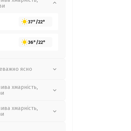
лива хмарність,
ви
37°
/
22°
36°
/
22°
еважно ясно
лива хмарність,
зи
лива хмарність,
зи