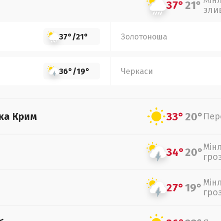
Мін
37°
21°
зли
37°
/
21°
Золотоноша
36°
/
19°
Черкаси
33°
20°
ка Крим
Пер
Мін
34°
20°
гро
Мін
27°
19°
гро