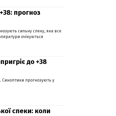
+38: прогноз
гнозують сильну спеку, яка все
мператури очікуються
 пригріє до +38
ю. Синоптики прогнозують у
кої спеки: коли