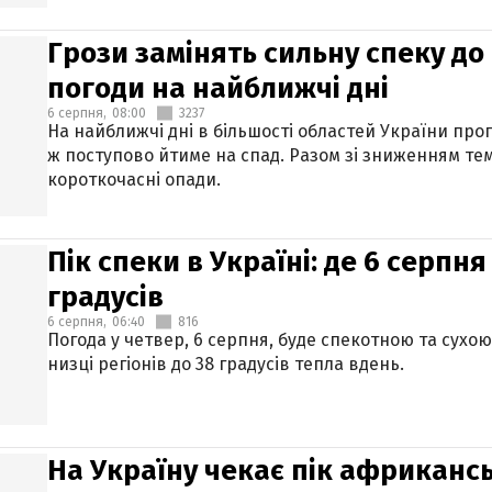
Грози замінять сильну спеку до 
погоди на найближчі дні
6 серпня,
08:00
3237
На найближчі дні в більшості областей України про
ж поступово йтиме на спад. Разом зі зниженням те
короткочасні опади.
Пік спеки в Україні: де 6 серпня
градусів
6 серпня,
06:40
816
Погода у четвер, 6 серпня, буде спекотною та сухо
низці регіонів до 38 градусів тепла вдень.
На Україну чекає пік африкансь