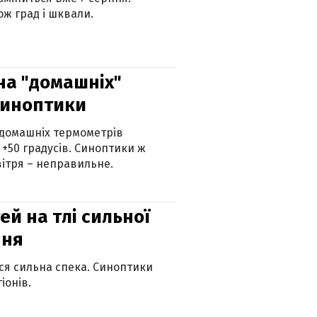
ж град і шквали.
 на "домашніх"
синоптики
 домашніх термометрів
 +50 градусів. Синоптики ж
ітря – неправильне.
й на тлі сильної
пня
ься сильна спека. Синоптики
іонів.