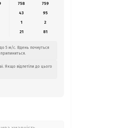
9
758
759
43
95
1
2
21
81
до 5 м/с. Вдень почнуться
 припиниться.
аї. Якщо відлетіли до цього