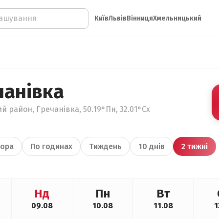
Київ
Львів
Вінниця
Хмельницький
чанівка
й район, Гречанівка, 50.19°Пн, 32.01°Сх
ора
По годинах
Тиждень
10 днів
2 тижні
Нд
Пн
Вт
09.08
10.08
11.08
1