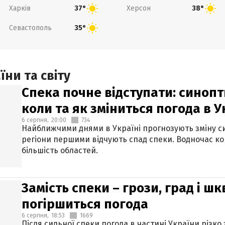
Харків
Херсон
37°
38°
Севастополь
35°
ни та світу
Спека почне відступати: синопт
коли та як зміниться погода в У
6 серпня,
20:00
734
Найближчими днями в Україні прогнозують зміну син
регіони першими відчують спад спеки. Водночас к
більшість областей.
Замість спеки – грози, град і шк
погіршиться погода
6 серпня,
18:53
1669
Після сильної спеки погода в частині України різко