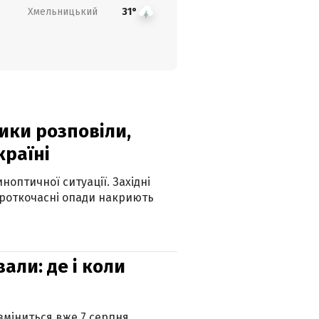
Хмельницький
31°
ики розповіли,
країні
оптичної ситуації. Західні
ороткочасні опади накриють
вали: де і коли
 зміниться вже 7 серпня.