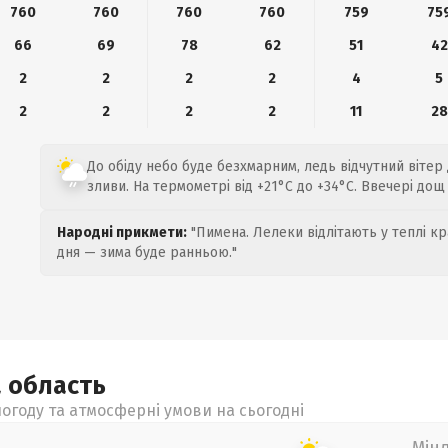
760
760
760
760
759
75
66
69
78
62
51
42
2
2
2
2
4
5
2
2
2
2
11
28
До обіду небо буде безхмарним, ледь відчутний вітер 
зливи. На термометрі від +21°C до +34°C. Ввечері дощ
Народні прикмети:
"Пимена. Лелеки відлітають у теплі кр
дня — зима буде ранньою."
а
область
огоду та атмосферні умови на сьогодні