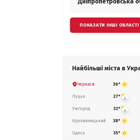
Дніпропетровська
о
ПОКАЗАТИ ІНШІ ОБЛАСТІ
Найбільші міста в Укра
Черкаси
36°
Луцьк
27°
Ужгород
32°
Кропивницький
38°
Одеса
35°