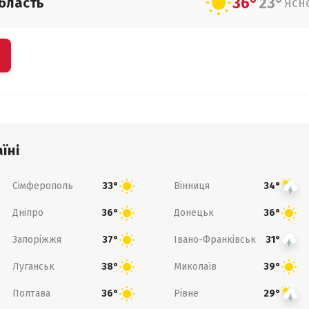
36°
23°
бласть
Ясн
їні
Сімферополь
Вінниця
33°
34°
Дніпро
Донецьк
36°
36°
Запоріжжя
Івано-Франківськ
37°
31°
Луганськ
Миколаїв
38°
39°
Полтава
Рівне
36°
29°