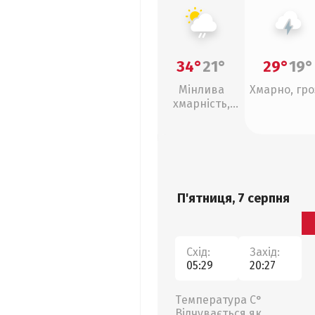
34°
21°
29°
19°
Мінлива
Хмарно, гро
хмарність,
слабкий дощ
П'ятниця, 7 серпня
Схід:
Захід:
05:29
20:27
Температура С°
Відчувається як