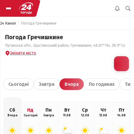
24 Канал
Погода Гречишкине
Погода Гречишкине
Луганська обл., Щастинський район, Гречишкине, 48.87°Пн, 38.9°Сх
Змінити місто
Сьогодні
Завтра
Вчора
По годинах
Тиж
Сб
Нд
Пн
Вт
Ср
Чт
Пт
Вчора
Сьогодні
Завтра
11.08
12.08
13.08
14.08