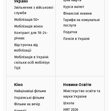
Ціна нафти
Україні
Курси валют
Звільнення з військової
служби
Фінансові новини
Мобілізація 50+
Тарифи на комунальні
послуги
Мобілізація жінок
Податки
Контракт для 18-24-
річних
Пенсія в Україні
Відстрочка від
мобілізації
Мобілізація в Україні:
скільки осіб мобілізує
ТЦК
Кіно
Новини Освіти
Найцікавіші фільми
Міністерство освіти та
науки України
Українські фільми
Школа
Фільми на вечір
НМТ 2026
Комедії