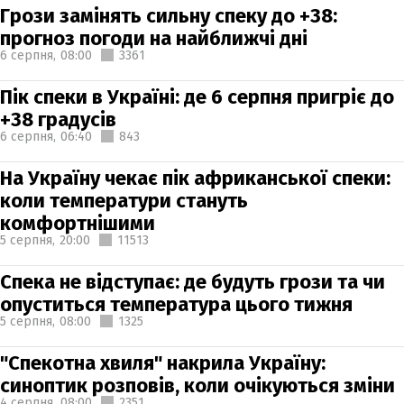
Грози замінять сильну спеку до +38:
прогноз погоди на найближчі дні
6 серпня,
08:00
3361
Пік спеки в Україні: де 6 серпня пригріє до
+38 градусів
6 серпня,
06:40
843
На Україну чекає пік африканської спеки:
коли температури стануть
комфортнішими
5 серпня,
20:00
11513
Спека не відступає: де будуть грози та чи
опуститься температура цього тижня
5 серпня,
08:00
1325
"Спекотна хвиля" накрила Україну:
синоптик розповів, коли очікуються зміни
4 серпня,
08:00
2351