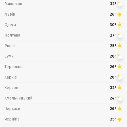
Миколаїв
32°
Львів
26°
Одеса
30°
Полтава
27°
Рівне
25°
Суми
28°
Тернопіль
26°
Харків
28°
Херсон
32°
Хмельницький
24°
Черкаси
26°
Чернігів
25°