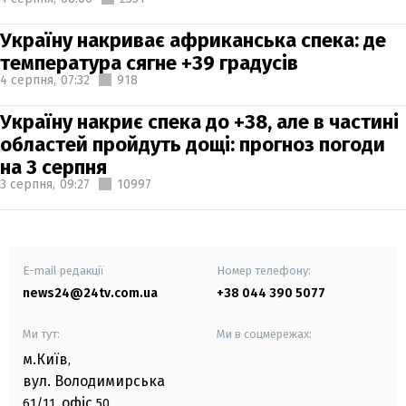
Україну накриває африканська спека: де
температура сягне +39 градусів
4 серпня,
07:32
918
Україну накриє спека до +38, але в частині
областей пройдуть дощі: прогноз погоди
на 3 серпня
3 серпня,
09:27
10997
E-mail редакції
Номер телефону:
news24@24tv.com.ua
+38 044 390 5077
Ми тут:
Ми в соцмережах:
м.Київ
,
вул. Володимирська
офіс
61/11,
50