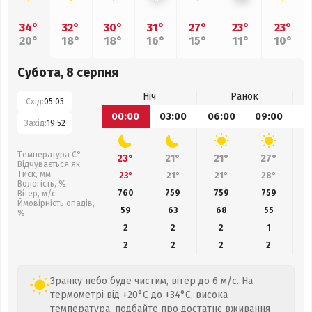
34°
32°
30°
31°
27°
23°
23°
20°
18°
18°
16°
15°
11°
10°
Субота, 8 серпня
Ніч
Ранок
Схід:
05:05
00:00
03:00
06:00
09:00
1
Захід:
19:52
Температура С°
23°
21°
21°
27°
Відчувається як
Тиск, мм
23°
21°
21°
28°
Вологість, %
760
759
759
759
Вітер, м/с
Ймовірність опадів,
59
63
68
55
%
2
2
2
1
2
2
2
2
Зранку небо буде чистим, вітер до 6 м/с. На
термометрі від +20°C до +34°C, висока
температура, подбайте про достатнє вживання