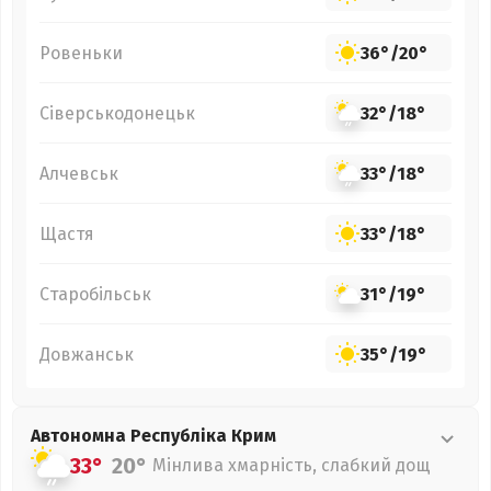
Ровеньки
36°
/
20°
Сіверськодонецьк
32°
/
18°
Алчевськ
33°
/
18°
Щастя
33°
/
18°
Старобільськ
31°
/
19°
Довжанськ
35°
/
19°
Автономна Республіка Крим
33°
20°
Мінлива хмарність, слабкий дощ