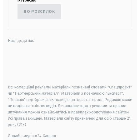
інтересам.
ДО РОЗСИЛОК
Наші додатки:
android
apple
smart tv
samsung smart tv
Всі комерційні рекламні матеріали позначені словами "Спецпроєкт"
чи "Партнерський матеріал". Матеріали з позначкою "Експерт",
"Позиція" відображають позицію авторів та героїв. Редакція може
не поділяти їхніх поглядів. Детальніше щодо реклами та правил
цитування можна ознайомитись в правилах користування сайтом.
Усі права захищені.
Матеріали сайту призначені для осіб старше
21
року (21+)
Онлайн-медіа «24 Канал»