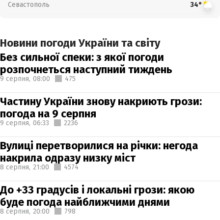
Севастополь
34°
Новини погоди України та світу
Без сильної спеки: з якої погоди
розпочнеться наступний тиждень
9 серпня,
08:00
475
Частину України знову накриють грози:
погода на 9 серпня
9 серпня,
06:33
2236
Вулиці перетворилися на річки: негода
накрила одразу низку міст
8 серпня,
21:00
4574
До +33 градусів і локальні грози: якою
буде погода найближчими днями
8 серпня,
20:00
798