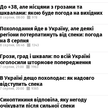
До +38, але місцями з грозами та
шквалами: якою буде погода на вихідних
8 серпня,
08:00
978
Похолодання йде в Україну, але деякі
регіони потерпатимуть від спеки: погода
на 8 серпня
8 серпня,
06:46
1343
Грози, град і шквали: по всій Україні
оголосили штормове попередження
7 серпня,
21:00
1963
В Україні дещо похолодає: як надовго
відступить спека
7 серпня,
20:00
9365
Синоптикиня відповіла, яку негоду
очікувати після сильної спеки