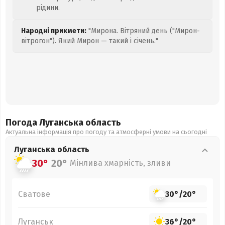
рідини.
Народні прикмети:
"Мирона. Вітряний день ("Мирон-
вітрогон"). Який Мирон — такий і січень."
Погода Луганська
область
Актуальна інформація про погоду та атмосферні умови на сьогодні
Луганська
область
30°
20°
Мінлива хмарність, зливи
Сватове
30°
/
20°
Луганськ
36°
/
20°