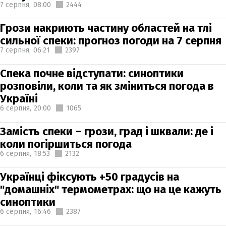
7 серпня,
08:00
2444
Грози накриють частину областей на тлі
сильної спеки: прогноз погоди на 7 серпня
7 серпня,
06:21
2397
Спека почне відступати: синоптики
розповіли, коли та як зміниться погода в
Україні
6 серпня,
20:00
1065
Замість спеки – грози, град і шквали: де і
коли погіршиться погода
6 серпня,
18:53
2132
Українці фіксують +50 градусів на
"домашніх" термометрах: що на це кажуть
синоптики
6 серпня,
16:46
2387