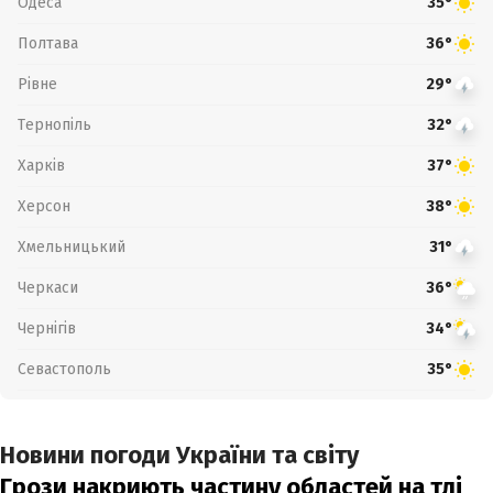
Одеса
35°
Полтава
36°
Рівне
29°
Тернопіль
32°
Харків
37°
Херсон
38°
Хмельницький
31°
Черкаси
36°
Чернігів
34°
Севастополь
35°
Новини погоди України та світу
Грози накриють частину областей на тлі