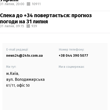
31 липня,
20:00
10911
Спека до +34 повертається: прогноз
погоди на 31 липня
31 липня,
09:15
939
E-mail редакції
Номер телефону:
news24@24tv.com.ua
+38 044 390 5077
Ми тут:
Ми в соцмережах:
м.Київ
,
вул. Володимирська
офіс
61/11,
50