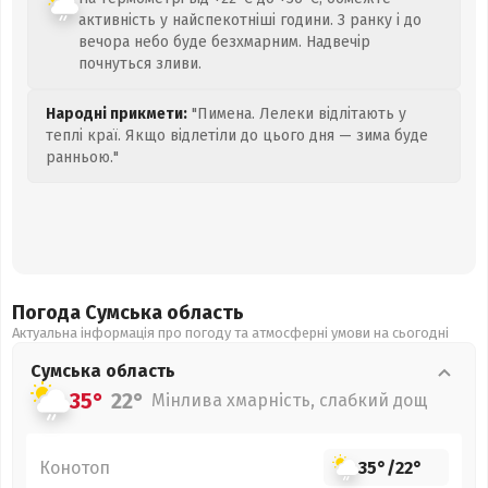
активність у найспекотніші години. З ранку і до
вечора небо буде безхмарним. Надвечір
почнуться зливи.
Народні прикмети:
"Пимена. Лелеки відлітають у
теплі краї. Якщо відлетіли до цього дня — зима буде
ранньою."
Погода Сумська
область
Актуальна інформація про погоду та атмосферні умови на сьогодні
Сумська
область
35°
22°
Мінлива хмарність, слабкий дощ
Конотоп
35°
/
22°