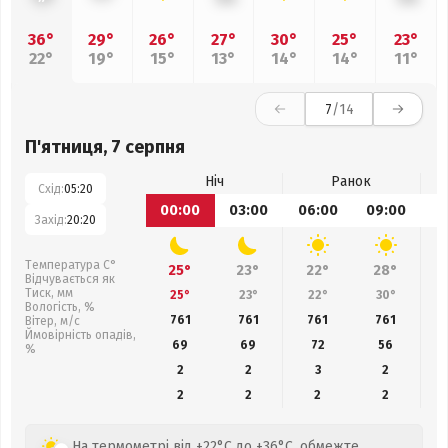
36°
29°
26°
27°
30°
25°
23°
22°
19°
15°
13°
14°
14°
11°
7
/14
П'ятниця, 7 серпня
Ніч
Ранок
Схід:
05:20
00:00
03:00
06:00
09:00
1
Захід:
20:20
Температура С°
25°
23°
22°
28°
Відчувається як
Тиск, мм
25°
23°
22°
30°
Вологість, %
761
761
761
761
Вітер, м/с
Ймовірність опадів,
69
69
72
56
%
2
2
3
2
2
2
2
2
На термометрі від +22°C до +36°C, обмежте