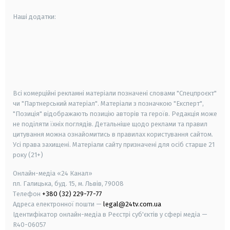
Наші додатки:
android
apple
smart tv
samsung smart tv
Всі комерційні рекламні матеріали позначені словами "Спецпроєкт"
чи "Партнерський матеріал". Матеріали з позначкою "Експерт",
"Позиція" відображають позицію авторів та героїв. Редакція може
не поділяти їхніх поглядів. Детальніше щодо реклами та правил
цитування можна ознайомитись в правилах користування сайтом.
Усі права захищені.
Матеріали сайту призначені для осіб старше
21
року (21+)
Онлайн-медіа «24 Канал»
пл. Галицька, буд. 15, м. Львів, 79008
Телефон
+380 (32) 229-77-77
Адреса електронної пошти —
legal@24tv.com.ua
Ідентифікатор онлайн-медіа в Реєстрі суб'єктів у сфері медіа —
R40-06057