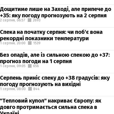
Дощитиме лише на Заході, але припече до
+35: яку погоду прогнозують на 2 серпня
2 серпня,
06:57
2693
Спека на початку серпня: чи поб'є вона
рекордні показники температури
1 серпня,
20:00
1539
Без опадів, але із сильною спекою до +37:
прогноз погоди на 1 серпня
1 серпня,
09:05
656
Серпень приніс спеку до +38 градусів: яку
погоду прогнозують на вихідні
1 серпня,
08:00
844
"Тепловий купол" накриває Європу: як
довго протримається сильна спека в
Україні