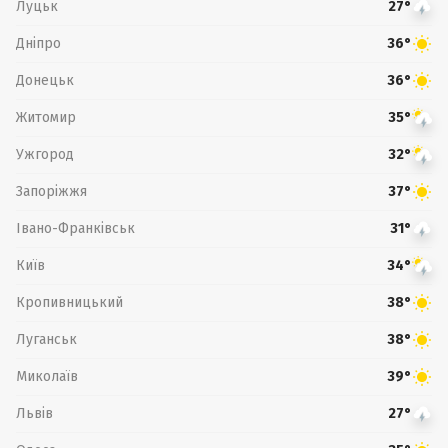
Луцьк
27°
Дніпро
36°
Донецьк
36°
Житомир
35°
Ужгород
32°
Запоріжжя
37°
Івано-Франківськ
31°
Київ
34°
Кропивницький
38°
Луганськ
38°
Миколаїв
39°
Львів
27°