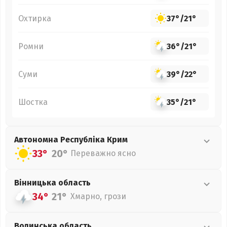
Охтирка
37°
/
21°
Ромни
36°
/
21°
Суми
39°
/
22°
Шостка
35°
/
21°
Автономна Республіка Крим
33°
20°
Переважно ясно
Вінницька
область
34°
21°
Хмарно, грози
Волинська
область