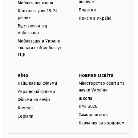
послуги
Мобілізація жінок
Податки
Контракт для 18-24-
річних
Пенсія в Україні
Відстрочка від
мобілізації
Мобілізація в Україні:
скільки осіб мобілізує
ТЦК
Кіно
Новини Освіти
Найцікавіші фільми
Міністерство освіти та
науки України
Українські фільми
Школа
Фільми на вечір
НМТ 2026
Комедії
Саморозвиток
Серіали
Навчання за кордоном