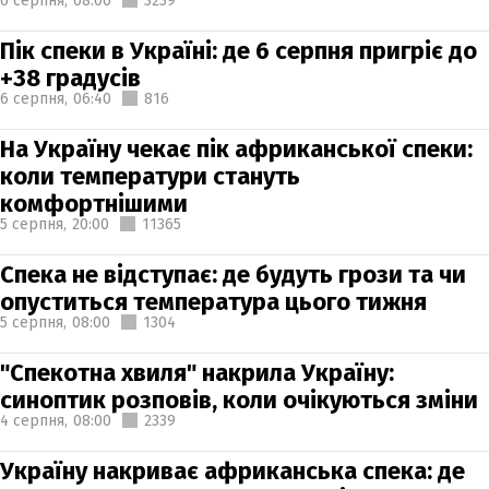
6 серпня,
08:00
3239
Пік спеки в Україні: де 6 серпня пригріє до
+38 градусів
6 серпня,
06:40
816
На Україну чекає пік африканської спеки:
коли температури стануть
комфортнішими
5 серпня,
20:00
11365
Спека не відступає: де будуть грози та чи
опуститься температура цього тижня
5 серпня,
08:00
1304
"Спекотна хвиля" накрила Україну:
синоптик розповів, коли очікуються зміни
4 серпня,
08:00
2339
Україну накриває африканська спека: де