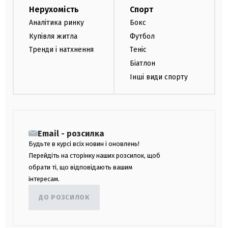
Нерухомість
Спорт
Аналітика ринку
Бокс
Купівля житла
Футбол
Тренди і натхнення
Теніс
Біатлон
Інші види спорту
Email - розсилка
Будьте в курсі всіх новин і оновлень!
Перейдіть на сторінку наших розсилок, щоб
обрати ті, що відповідають вашим
інтересам.
ДО РОЗСИЛОК