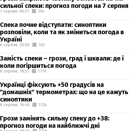
сильної спеки: прогноз погоди на 7 серпня
7 серпня,
06:21
394
Спека почне відступати: синоптики
розповіли, коли та як зміниться погода в
Україні
6 серпня,
20:00
763
Замість спеки – грози, град і шквали: де і
коли погіршиться погода
6 серпня,
18:53
1719
Українці фіксують +50 градусів на
"домашніх" термометрах: що на це кажуть
синоптики
6 серпня,
16:46
1726
Грози замінять сильну спеку до +38:
прогноз погоди на найближчі дні