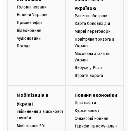
Головні новини
Україною
Новини України
Ракетні обстріли
Прямий ефір
Карта бойових дій
Відеоновини
Мирні переговори
Аудіоновини
Повітряна тривога в
Україні
Погода
Масована атака по
Україні
Вибухи у Росії
Втрати ворога
Мобілізація в
Новини економіки
Ціна нафти
Україні
Курси валют
Звільнення з військової
служби
Фінансові новини
Мобілізація 50+
Тарифи на комунальні