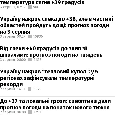
температура сягне +39 градусів
4 серпня,
07:32
908
Україну накриє спека до +38, але в частині
областей пройдуть дощі: прогноз погоди
на 3 серпня
3 серпня,
09:27
10936
Від спеки +40 градусів до злив зі
шквалами: прогноз погоди на тиждень
3 серпня,
08:00
5458
Україну накрив "тепловий купол": у 5
регіонах зафіксували температурні
рекорди
2 серпня,
14:52
3665
До +37 та локальні грози: синоптики дали
прогноз погоди на початок нового тижня
2 серпня,
08:00
1793