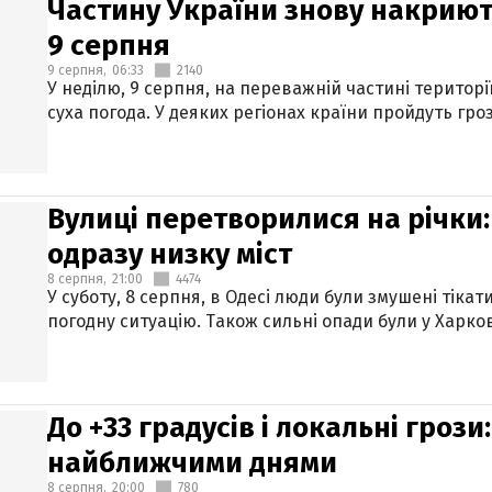
Частину України знову накриют
9 серпня
9 серпня,
06:33
2140
У неділю, 9 серпня, на переважній частині територі
суха погода. У деяких регіонах країни пройдуть гро
Вулиці перетворилися на річки
одразу низку міст
8 серпня,
21:00
4474
У суботу, 8 серпня, в Одесі люди були змушені тікат
погодну ситуацію. Також сильні опади були у Харкові
До +33 градусів і локальні гроз
найближчими днями
8 серпня,
20:00
780