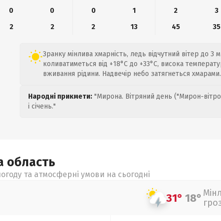
0
0
0
1
2
3
2
2
2
13
45
35
Зранку мінлива хмарність, ледь відчутний вітер до 3 
коливатиметься від +18°C до +33°C, висока температу
вживання рідини. Надвечір небо затягнеться хмарами.
Народні прикмети:
"Мирона. Вітряний день ("Мирон-вітро
і січень."
ка
область
огоду та атмосферні умови на сьогодні
Мін
31°
18°
гро