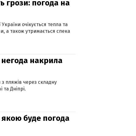
ь грози: погода на
ї України очікується тепла та
зи, а також утримається спека
: негода накрила
и з пляжів через складну
 та Дніпрі.
и: якою буде погода