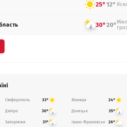
25°
12°
Ясн
Мін
30°
20°
бласть
гро
їні
Сімферополь
Вінниця
33°
24°
Дніпро
Донецьк
30°
35°
Запоріжжя
Івано-Франківськ
31°
26°