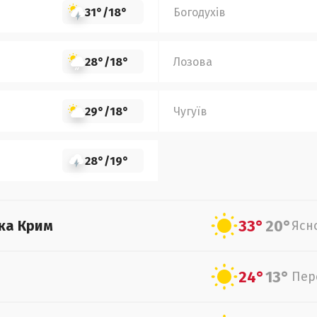
31°
/
18°
Богодухів
28°
/
18°
Лозова
29°
/
18°
Чугуїв
28°
/
19°
33°
20°
ка Крим
Ясн
24°
13°
Пер