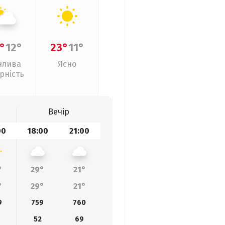
°
12°
23°
11°
нлива
Ясно
рність
Вечір
00
18:00
21:00
°
29°
21°
°
29°
21°
9
759
760
4
52
69