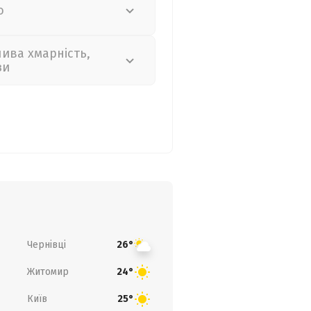
о
лива хмарність,
зи
Чернівці
26°
Житомир
24°
Київ
25°