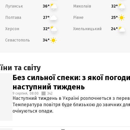
Луганськ
Миколаїв
36°
32°
Полтава
Рівне
27°
25°
Херсон
Хмельницький
32°
24°
Севастополь
34°
ни та світу
Без сильної спеки: з якої пого
наступний тиждень
9 серпня,
08:00
342
Наступний тиждень в Україні розпочнеться з перев
Температура повітря буде близькою до звичних для
очікуються опади.