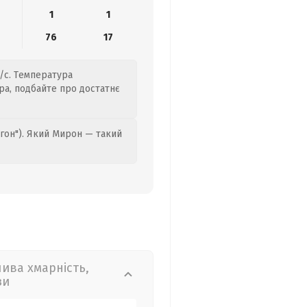
1
1
76
17
м/с. Температура
ра, подбайте про достатнє
гон"). Який Мирон — такий
лива хмарність,
зи