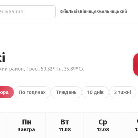
Київ
Львів
Вінниця
Хмельницький
і
кий район, Гресі, 50.32°Пн, 35.89°Сх
ора
По годинах
Тиждень
10 днів
2 тижні
Пн
Вт
Ср
Завтра
11.08
12.08
1