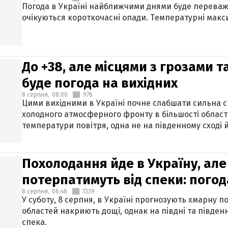
Погода в Україні найближчими днями буде переваж
очікуються короткочасні опади. Температурні макси
До +38, але місцями з грозами 
буде погода на вихідних
8 серпня,
08:00
976
Цими вихідними в Україні почне слабшати сильна 
холодного атмосферного фронту в більшості област
температури повітря, одна не на південному сході й
Похолодання йде в Україну, але
потерпатимуть від спеки: погод
8 серпня,
06:46
1339
У суботу, 8 серпня, в Україні прогнозують хмарну п
областей накриють дощі, однак на півдні та півден
спека.