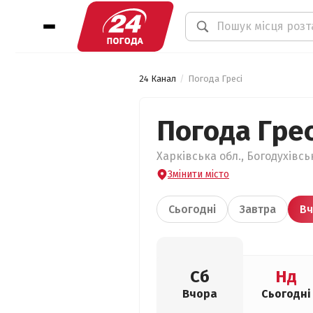
24 Канал
Погода Гресі
Погода Грес
Харківська обл., Богодухівсь
Змінити місто
Сьогодні
Завтра
Вч
Сб
Нд
Вчора
Сьогодні