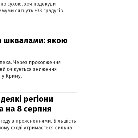
но сухою, хоч подекуди
муми сягнуть +33 градусів.
та шквалами: якою
спека. Через проходження
ей очікується зниження
 у Криму.
 деякі регіони
а на 8 серпня
огоду з проясненнями. Більшість
ному сході утримається сильна