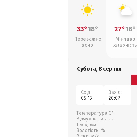
33°
18°
27°
18°
Переважно
Мінлива
ясно
хмарність
Субота, 8 серпня
Схід:
Захід:
05:13
20:07
Температура С°
Відчувається як
Тиск, мм
Вологість, %
Вітер, м/с