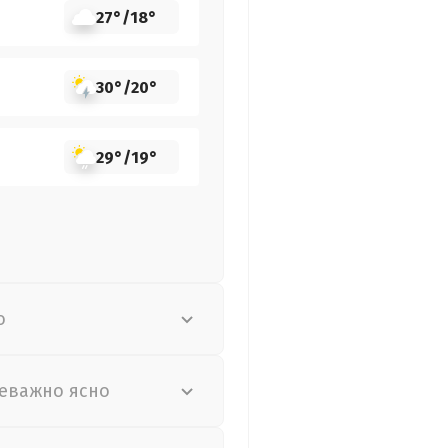
27°
/
18°
30°
/
20°
29°
/
19°
о
еважно ясно