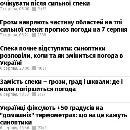
очікувати після сильної спеки
7 серпня,
08:00
2435
Грози накриють частину областей на тлі
сильної спеки: прогноз погоди на 7 серпня
7 серпня,
06:21
2388
Спека почне відступати: синоптики
розповіли, коли та як зміниться погода в
Україні
6 серпня,
20:00
1031
Замість спеки – грози, град і шквали: де і
коли погіршиться погода
6 серпня,
18:53
2127
Українці фіксують +50 градусів на
"домашніх" термометрах: що на це кажуть
синоптики
6 серпня,
16:46
2346