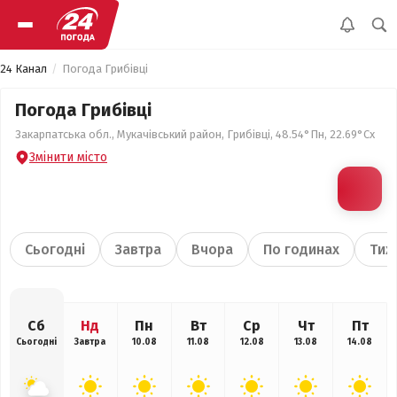
24 Канал
Погода Грибівці
Погода Грибівці
Закарпатська обл., Мукачівський район, Грибівці, 48.54°Пн, 22.69°Сх
Змінити місто
Сьогодні
Завтра
Вчора
По годинах
Тиж
Сб
Нд
Пн
Вт
Ср
Чт
Пт
Сьогодні
Завтра
10.08
11.08
12.08
13.08
14.08