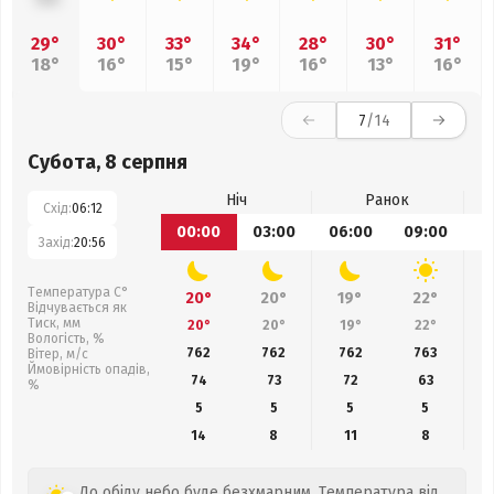
29°
30°
33°
34°
28°
30°
31°
18°
16°
15°
19°
16°
13°
16°
7
/14
Субота, 8 серпня
Ніч
Ранок
Схід:
06:12
00:00
03:00
06:00
09:00
1
Захід:
20:56
Температура С°
20°
20°
19°
22°
Відчувається як
Тиск, мм
20°
20°
19°
22°
Вологість, %
762
762
762
763
Вітер, м/с
Ймовірність опадів,
74
73
72
63
%
5
5
5
5
14
8
11
8
До обіду небо буде безхмарним. Температура від