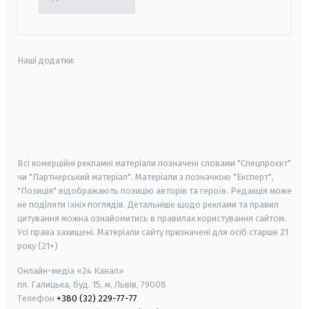
Наші додатки:
android
apple
smart tv
samsung smart tv
Всі комерційні рекламні матеріали позначені словами "Спецпроєкт"
чи "Партнерський матеріал". Матеріали з позначкою "Експерт",
"Позиція" відображають позицію авторів та героїв. Редакція може
не поділяти їхніх поглядів. Детальніше щодо реклами та правил
цитування можна ознайомитись в правилах користування сайтом.
Усі права захищені.
Матеріали сайту призначені для осіб старше
21
року (21+)
Онлайн-медіа «24 Канал»
пл. Галицька, буд. 15, м. Львів, 79008
Телефон
+380 (32) 229-77-77