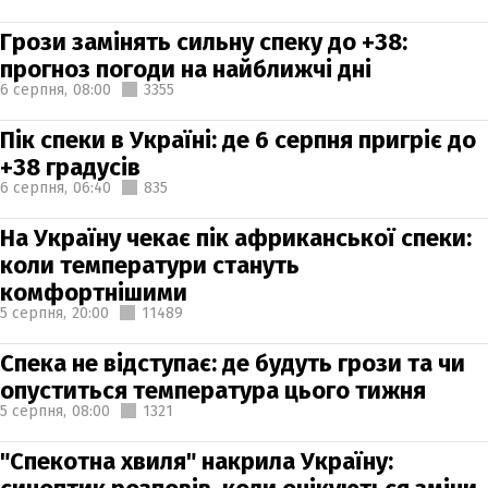
Грози замінять сильну спеку до +38:
прогноз погоди на найближчі дні
6 серпня,
08:00
3355
Пік спеки в Україні: де 6 серпня пригріє до
+38 градусів
6 серпня,
06:40
835
На Україну чекає пік африканської спеки:
коли температури стануть
комфортнішими
5 серпня,
20:00
11489
Спека не відступає: де будуть грози та чи
опуститься температура цього тижня
5 серпня,
08:00
1321
"Спекотна хвиля" накрила Україну: