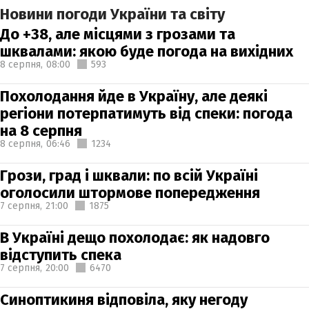
Новини погоди України та світу
До +38, але місцями з грозами та
шквалами: якою буде погода на вихідних
8 серпня,
08:00
593
Похолодання йде в Україну, але деякі
регіони потерпатимуть від спеки: погода
на 8 серпня
8 серпня,
06:46
1234
Грози, град і шквали: по всій Україні
оголосили штормове попередження
7 серпня,
21:00
1875
В Україні дещо похолодає: як надовго
відступить спека
7 серпня,
20:00
6470
Синоптикиня відповіла, яку негоду