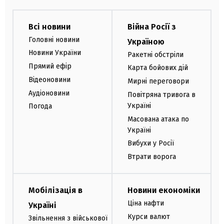
Всі новини
Війна Росії з
Головні новини
Україною
Новини України
Ракетні обстріли
Прямий ефір
Карта бойових дій
Відеоновини
Мирні переговори
Аудіоновини
Повітряна тривога в
Україні
Погода
Масована атака по
Україні
Вибухи у Росії
Втрати ворога
Мобілізація в
Новини економіки
Ціна нафти
Україні
Курси валют
Звільнення з військової