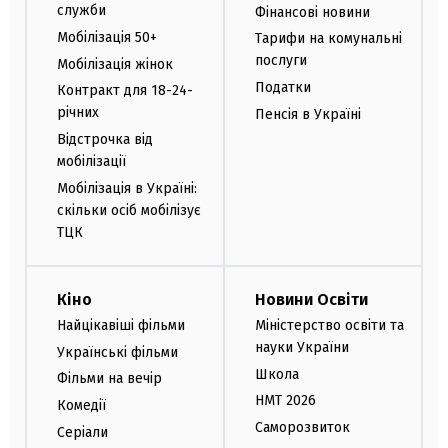
служби
Фінансові новини
Мобілізація 50+
Тарифи на комунальні
послуги
Мобілізація жінок
Податки
Контракт для 18-24-
річних
Пенсія в Україні
Відстрочка від
мобілізації
Мобілізація в Україні:
скільки осіб мобілізує
ТЦК
Кіно
Новини Освіти
Найцікавіші фільми
Міністерство освіти та
науки України
Українські фільми
Школа
Фільми на вечір
НМТ 2026
Комедії
Саморозвиток
Серіали