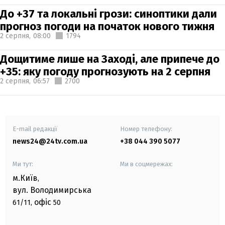
До +37 та локальні грози: синоптики дали
прогноз погоди на початок нового тижня
2 серпня,
08:00
1794
Дощитиме лише на Заході, але припече до
+35: яку погоду прогнозують на 2 серпня
2 серпня,
06:57
2700
E-mail редакції
Номер телефону:
news24@24tv.com.ua
+38 044 390 5077
Ми тут:
Ми в соцмережах:
м.Київ
,
вул. Володимирська
офіс
61/11,
50