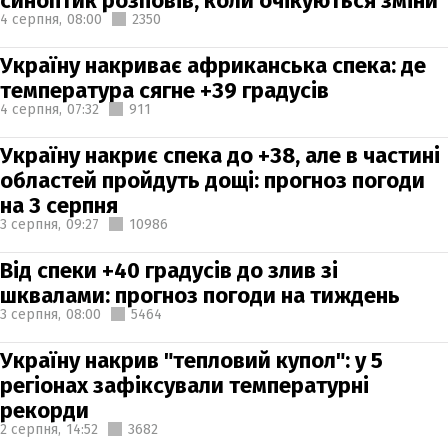
синоптик розповів, коли очікуються зміни
4 серпня,
08:00
2350
Україну накриває африканська спека: де
температура сягне +39 градусів
4 серпня,
07:32
911
Україну накриє спека до +38, але в частині
областей пройдуть дощі: прогноз погоди
на 3 серпня
3 серпня,
09:27
10986
Від спеки +40 градусів до злив зі
шквалами: прогноз погоди на тиждень
3 серпня,
08:00
5464
Україну накрив "тепловий купол": у 5
регіонах зафіксували температурні
рекорди
2 серпня,
14:52
3682