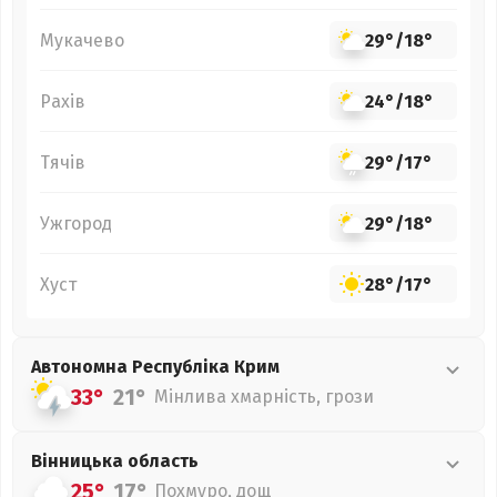
Мукачево
29°
/
18°
Рахів
24°
/
18°
Тячів
29°
/
17°
Ужгород
29°
/
18°
Хуст
28°
/
17°
Автономна Республіка Крим
33°
21°
Мінлива хмарність, грози
Вінницька
область
25°
17°
Похмуро, дощ