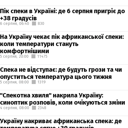
Пік спеки в Україні: де 6 серпня пригріє до
+38 градусів
6 серпня,
06:40
830
На Україну чекає пік африканської спеки:
коли температури стануть
комфортнішими
5 серпня,
20:00
11475
Спека не відступає: де будуть грози та чи
опуститься температура цього тижня
5 серпня,
08:00
1319
"Спекотна хвиля" накрила Україну:
синоптик розповів, коли очікуються зміни
4 серпня,
08:00
2348
Україну накриває африканська спека: де