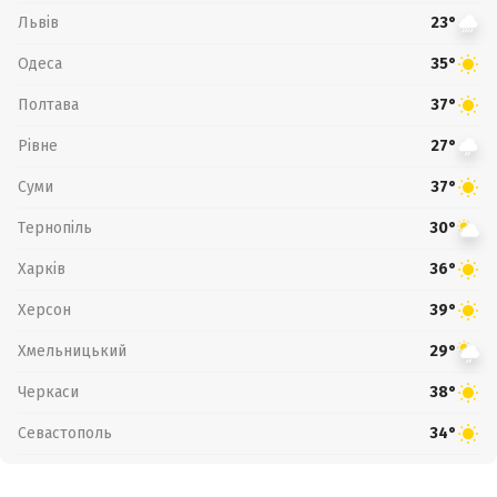
Львів
23°
Одеса
35°
Полтава
37°
Рівне
27°
Суми
37°
Тернопіль
30°
Харків
36°
Херсон
39°
Хмельницький
29°
Черкаси
38°
Севастополь
34°