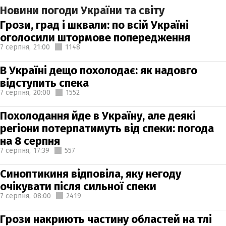
Новини погоди України та світу
Грози, град і шквали: по всій Україні
оголосили штормове попередження
7 серпня,
21:00
1148
В Україні дещо похолодає: як надовго
відступить спека
7 серпня,
20:00
1552
Похолодання йде в Україну, але деякі
регіони потерпатимуть від спеки: погода
на 8 серпня
7 серпня,
17:39
557
Синоптикиня відповіла, яку негоду
очікувати після сильної спеки
7 серпня,
08:00
2419
Грози накриють частину областей на тлі