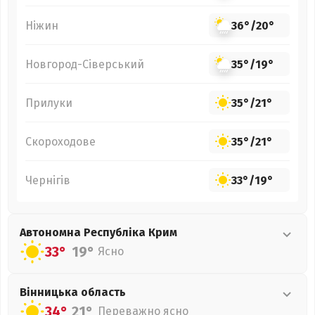
Ніжин
36°
/
20°
Новгород-Сіверський
35°
/
19°
Прилуки
35°
/
21°
Скороходове
35°
/
21°
Чернігів
33°
/
19°
Автономна Республіка Крим
33°
19°
Ясно
Вінницька
область
34°
21°
Переважно ясно