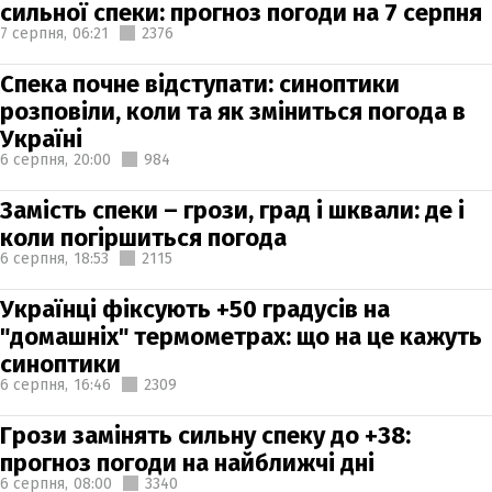
сильної спеки: прогноз погоди на 7 серпня
7 серпня,
06:21
2376
Спека почне відступати: синоптики
розповіли, коли та як зміниться погода в
Україні
6 серпня,
20:00
984
Замість спеки – грози, град і шквали: де і
коли погіршиться погода
6 серпня,
18:53
2115
Українці фіксують +50 градусів на
"домашніх" термометрах: що на це кажуть
синоптики
6 серпня,
16:46
2309
Грози замінять сильну спеку до +38:
прогноз погоди на найближчі дні
6 серпня,
08:00
3340