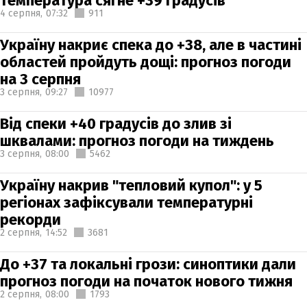
температура сягне +39 градусів
4 серпня,
07:32
911
Україну накриє спека до +38, але в частині
областей пройдуть дощі: прогноз погоди
на 3 серпня
3 серпня,
09:27
10977
Від спеки +40 градусів до злив зі
шквалами: прогноз погоди на тиждень
3 серпня,
08:00
5462
Україну накрив "тепловий купол": у 5
регіонах зафіксували температурні
рекорди
2 серпня,
14:52
3681
До +37 та локальні грози: синоптики дали
прогноз погоди на початок нового тижня
2 серпня,
08:00
1793