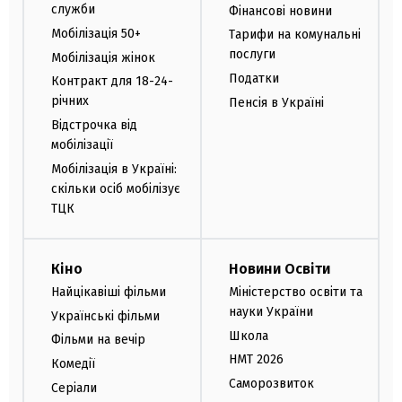
служби
Фінансові новини
Мобілізація 50+
Тарифи на комунальні
послуги
Мобілізація жінок
Податки
Контракт для 18-24-
річних
Пенсія в Україні
Відстрочка від
мобілізації
Мобілізація в Україні:
скільки осіб мобілізує
ТЦК
Кіно
Новини Освіти
Найцікавіші фільми
Міністерство освіти та
науки України
Українські фільми
Школа
Фільми на вечір
НМТ 2026
Комедії
Саморозвиток
Серіали