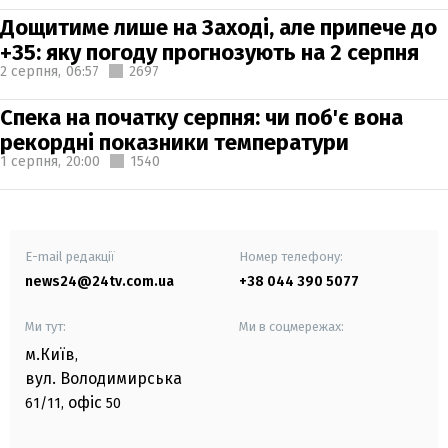
Дощитиме лише на Заході, але припече до
+35: яку погоду прогнозують на 2 серпня
2 серпня,
06:57
2697
Спека на початку серпня: чи поб'є вона
рекордні показники температури
1 серпня,
20:00
1540
E-mail редакції
Номер телефону:
news24@24tv.com.ua
+38 044 390 5077
Ми тут:
Ми в соцмережах:
м.Київ
,
вул. Володимирська
офіс
61/11,
50