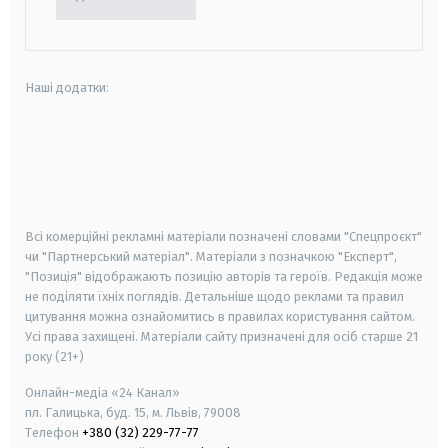
Наші додатки:
android
apple
smart tv
samsung smart tv
Всі комерційні рекламні матеріали позначені словами "Спецпроєкт"
чи "Партнерський матеріал". Матеріали з позначкою "Експерт",
"Позиція" відображають позицію авторів та героїв. Редакція може
не поділяти їхніх поглядів. Детальніше щодо реклами та правил
цитування можна ознайомитись в правилах користування сайтом.
Усі права захищені.
Матеріали сайту призначені для осіб старше
21
року (21+)
Онлайн-медіа «24 Канал»
пл. Галицька, буд. 15, м. Львів, 79008
Телефон
+380 (32) 229-77-77