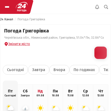
24 Канал
Погода Григорівка
Погода Григорівка
Чернігівська обл., Ніжинський район, Григорівка, 51.04°Пн, 32.86°Сх
Змінити місто
Сьогодні
Завтра
Вчора
По годинах
Тиж
Пт
Сб
Нд
Пн
Вт
Ср
Чт
Сьогодні
Завтра
09.08
10.08
11.08
12.08
13.08