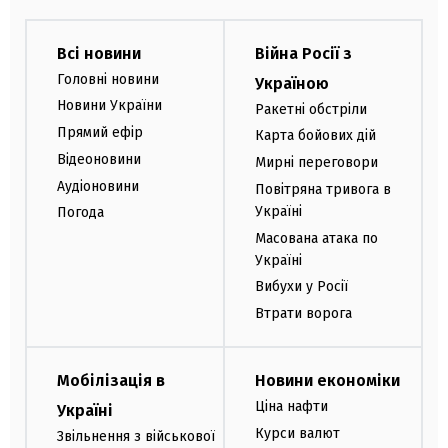
Всі новини
Війна Росії з
Головні новини
Україною
Новини України
Ракетні обстріли
Прямий ефір
Карта бойових дій
Відеоновини
Мирні переговори
Аудіоновини
Повітряна тривога в
Україні
Погода
Масована атака по
Україні
Вибухи у Росії
Втрати ворога
Мобілізація в
Новини економіки
Ціна нафти
Україні
Курси валют
Звільнення з військової