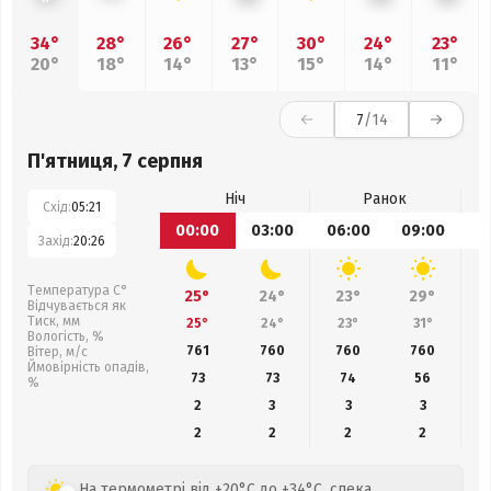
34°
28°
26°
27°
30°
24°
23°
20°
18°
14°
13°
15°
14°
11°
7
/14
П'ятниця, 7 серпня
Ніч
Ранок
Схід:
05:21
00:00
03:00
06:00
09:00
1
Захід:
20:26
Температура С°
25°
24°
23°
29°
Відчувається як
Тиск, мм
25°
24°
23°
31°
Вологість, %
761
760
760
760
Вітер, м/с
Ймовірність опадів,
73
73
74
56
%
2
3
3
3
2
2
2
2
На термометрі від +20°C до +34°C, спека,