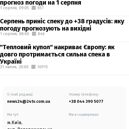
прогноз погоди на 1 серпня
1 серпня,
09:05
657
Серпень приніс спеку до +38 градусів: яку
погоду прогнозують на вихідні
1 серпня,
08:00
846
"Тепловий купол" накриває Європу: як
довго протримається сильна спека в
Україні
31 липня,
20:00
10915
E-mail редакції
Номер телефону:
news24@24tv.com.ua
+38 044 390 5077
Ми тут:
Ми в соцмережах:
м.Київ
,