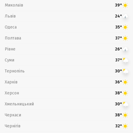
Миколаїв
39°
Львів
24°
Одеса
35°
Полтава
37°
Рівне
26°
Суми
37°
Тернопіль
30°
Харків
36°
Херсон
38°
Хмельницький
30°
Черкаси
38°
Чернігів
32°