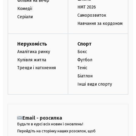
Фільми на вечір
НМТ 2026
Комедії
Саморозвиток
Серіали
Навчання за кордоном
Нерухомість
Спорт
Аналітика ринку
Бокс
Купівля житла
Футбол
Тренди і натхнення
Теніс
Біатлон
Інші види спорту
Email - розсилка
Будьте в курсі всіх новин і оновлень!
Перейдіть на сторінку наших розсилок, щоб