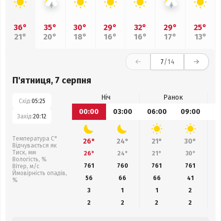
36°
35°
30°
29°
32°
29°
25°
21°
20°
18°
16°
16°
17°
13°
7
/14
П'ятниця, 7 серпня
Ніч
Ранок
Схід:
05:25
00:00
03:00
06:00
09:00
1
Захід:
20:12
Температура С°
26°
24°
21°
30°
Відчувається як
Тиск, мм
26°
24°
21°
30°
Вологість, %
761
760
761
761
Вітер, м/с
Ймовірність опадів,
56
66
66
41
%
3
1
1
2
2
2
2
2