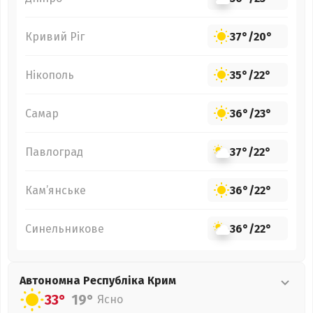
Кривий Ріг
37°
/
20°
Нікополь
35°
/
22°
Самар
36°
/
23°
Павлоград
37°
/
22°
Кам’янське
36°
/
22°
Синельникове
36°
/
22°
Автономна Республіка Крим
33°
19°
Ясно