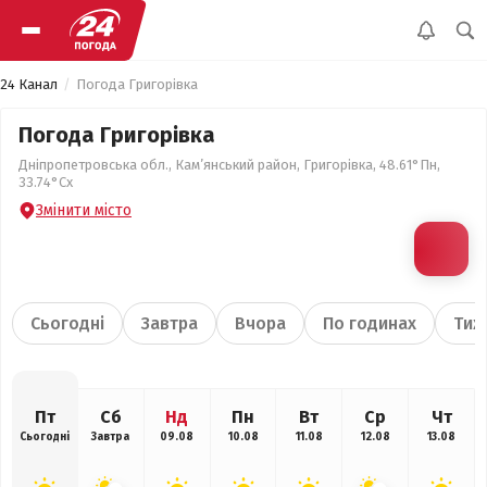
24 Канал
Погода Григорівка
Погода Григорівка
Дніпропетровська обл., Кам’янський район, Григорівка, 48.61°Пн,
33.74°Сх
Змінити місто
Сьогодні
Завтра
Вчора
По годинах
Тиж
Пт
Сб
Нд
Пн
Вт
Ср
Чт
Сьогодні
Завтра
09.08
10.08
11.08
12.08
13.08