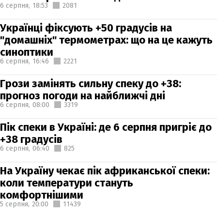
6 серпня,
18:53
2081
Українці фіксують +50 градусів на
"домашніх" термометрах: що на це кажуть
синоптики
6 серпня,
16:46
2221
Грози замінять сильну спеку до +38:
прогноз погоди на найближчі дні
6 серпня,
08:00
3319
Пік спеки в Україні: де 6 серпня пригріє до
+38 градусів
6 серпня,
06:40
825
На Україну чекає пік африканської спеки:
коли температури стануть
комфортнішими
5 серпня,
20:00
11439