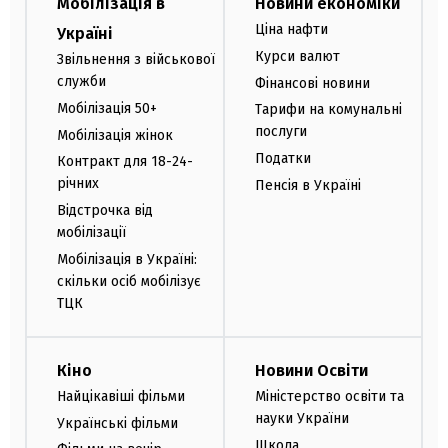
Мобілізація в
Новини економіки
Ціна нафти
Україні
Курси валют
Звільнення з військової
служби
Фінансові новини
Мобілізація 50+
Тарифи на комунальні
послуги
Мобілізація жінок
Податки
Контракт для 18-24-
річних
Пенсія в Україні
Відстрочка від
мобілізації
Мобілізація в Україні:
скільки осіб мобілізує
ТЦК
Кіно
Новини Освіти
Найцікавіші фільми
Міністерство освіти та
науки України
Українські фільми
Школа