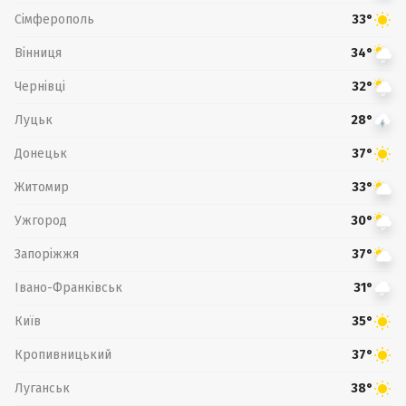
Сімферополь
33°
Вінниця
34°
Чернівці
32°
Луцьк
28°
Донецьк
37°
Житомир
33°
Ужгород
30°
Запоріжжя
37°
Івано-Франківськ
31°
Київ
35°
Кропивницький
37°
Луганськ
38°