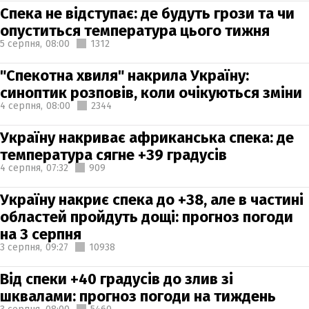
Спека не відступає: де будуть грози та чи
опуститься температура цього тижня
5 серпня,
08:00
1312
"Спекотна хвиля" накрила Україну:
синоптик розповів, коли очікуються зміни
4 серпня,
08:00
2344
Україну накриває африканська спека: де
температура сягне +39 градусів
4 серпня,
07:32
909
Україну накриє спека до +38, але в частині
областей пройдуть дощі: прогноз погоди
на 3 серпня
3 серпня,
09:27
10938
Від спеки +40 градусів до злив зі
шквалами: прогноз погоди на тиждень