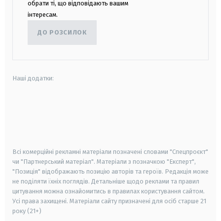
обрати ті, що відповідають вашим
інтересам.
ДО РОЗСИЛОК
Наші додатки:
android
apple
smart tv
samsung smart tv
Всі комерційні рекламні матеріали позначені словами "Спецпроєкт"
чи "Партнерський матеріал". Матеріали з позначкою "Експерт",
"Позиція" відображають позицію авторів та героїв. Редакція може
не поділяти їхніх поглядів. Детальніше щодо реклами та правил
цитування можна ознайомитись в правилах користування сайтом.
Усі права захищені.
Матеріали сайту призначені для осіб старше
21
року (21+)