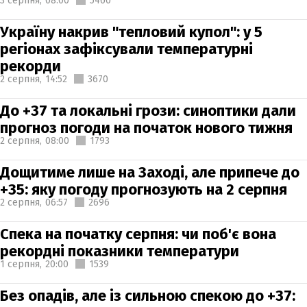
3 серпня,
08:00
5460
Україну накрив "тепловий купол": у 5
регіонах зафіксували температурні
рекорди
2 серпня,
14:52
3670
До +37 та локальні грози: синоптики дали
прогноз погоди на початок нового тижня
2 серпня,
08:00
1793
Дощитиме лише на Заході, але припече до
+35: яку погоду прогнозують на 2 серпня
2 серпня,
06:57
2696
Спека на початку серпня: чи поб'є вона
рекордні показники температури
1 серпня,
20:00
1539
Без опадів, але із сильною спекою до +37: