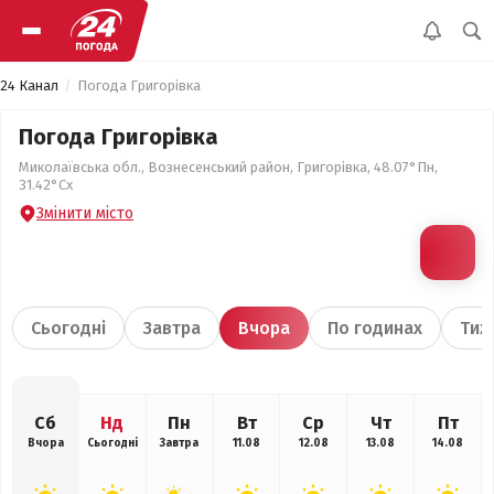
24 Канал
Погода Григорівка
Погода Григорівка
Миколаївська обл., Вознесенський район, Григорівка, 48.07°Пн,
31.42°Сх
Змінити місто
Сьогодні
Завтра
Вчора
По годинах
Тиж
Сб
Нд
Пн
Вт
Ср
Чт
Пт
Вчора
Сьогодні
Завтра
11.08
12.08
13.08
14.08