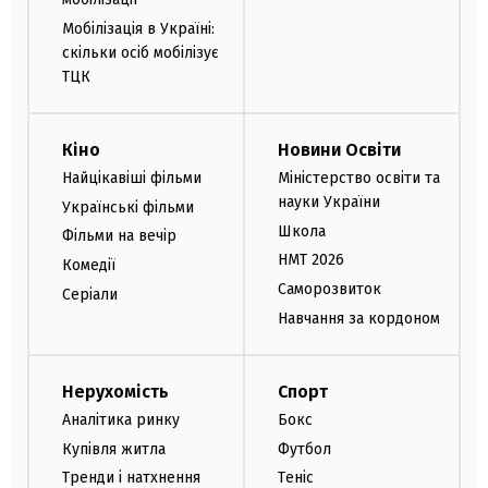
Мобілізація в Україні:
скільки осіб мобілізує
ТЦК
Кіно
Новини Освіти
Найцікавіші фільми
Міністерство освіти та
науки України
Українські фільми
Школа
Фільми на вечір
НМТ 2026
Комедії
Саморозвиток
Серіали
Навчання за кордоном
Нерухомість
Спорт
Аналітика ринку
Бокс
Купівля житла
Футбол
Тренди і натхнення
Теніс