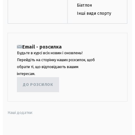
Біатлон
Інші види спорту
Email - розсилка
Будьте в курсі всіх новин і оновлень!
Перейдіть на сторінку наших розсилок, щоб
обрати ті, що відповідають вашим
інтересам.
ДО РОЗСИЛОК
Наші додатки:
android
apple