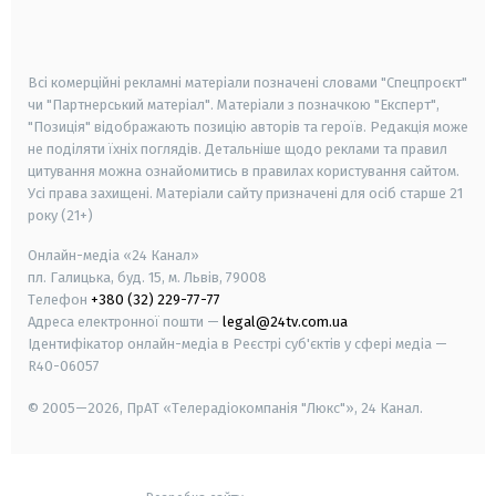
smart tv
samsung smart tv
Всі комерційні рекламні матеріали позначені словами "Спецпроєкт"
чи "Партнерський матеріал". Матеріали з позначкою "Експерт",
"Позиція" відображають позицію авторів та героїв. Редакція може
не поділяти їхніх поглядів. Детальніше щодо реклами та правил
цитування можна ознайомитись в правилах користування сайтом.
Усі права захищені.
Матеріали сайту призначені для осіб старше
21
року (21+)
Онлайн-медіа «24 Канал»
пл. Галицька, буд. 15, м. Львів, 79008
Телефон
+380 (32) 229-77-77
Адреса електронної пошти —
legal@24tv.com.ua
Ідентифікатор онлайн-медіа в Реєстрі суб'єктів у сфері медіа —
R40-06057
© 2005—2026,
ПрАТ «Телерадіокомпанія "Люкс"», 24 Канал.