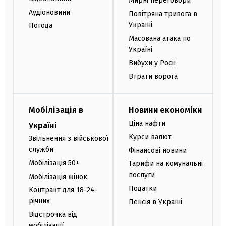
Мирні переговори
Аудіоновини
Повітряна тривога в
Україні
Погода
Масована атака по
Україні
Вибухи у Росії
Втрати ворога
Мобілізація в
Новини економіки
Ціна нафти
Україні
Курси валют
Звільнення з військової
служби
Фінансові новини
Мобілізація 50+
Тарифи на комунальні
послуги
Мобілізація жінок
Податки
Контракт для 18-24-
річних
Пенсія в Україні
Відстрочка від
мобілізації