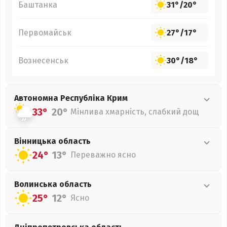
Баштанка
31°
/
20°
Первомайськ
27°
/
17°
Вознесенськ
30°
/
18°
Автономна Республіка Крим
33°
20°
Мінлива хмарність, слабкий дощ
Вінницька
область
24°
13°
Переважно ясно
Волинська
область
25°
12°
Ясно