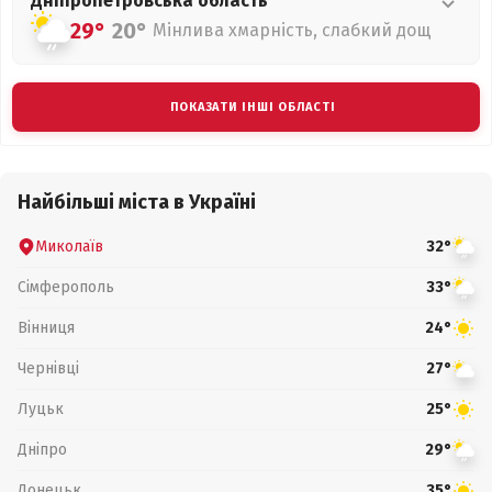
Дніпропетровська
область
29°
20°
Мінлива хмарність, слабкий дощ
ПОКАЗАТИ ІНШІ ОБЛАСТІ
Найбільші міста в Україні
Миколаїв
32°
Сімферополь
33°
Вінниця
24°
Чернівці
27°
Луцьк
25°
Дніпро
29°
Донецьк
35°