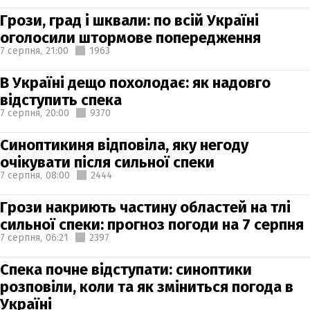
Грози, град і шквали: по всій Україні
оголосили штормове попередження
7 серпня,
21:00
1963
В Україні дещо похолодає: як надовго
відступить спека
7 серпня,
20:00
9370
Синоптикиня відповіла, яку негоду
очікувати після сильної спеки
7 серпня,
08:00
2444
Грози накриють частину областей на тлі
сильної спеки: прогноз погоди на 7 серпня
7 серпня,
06:21
2397
Спека почне відступати: синоптики
розповіли, коли та як зміниться погода в
Україні