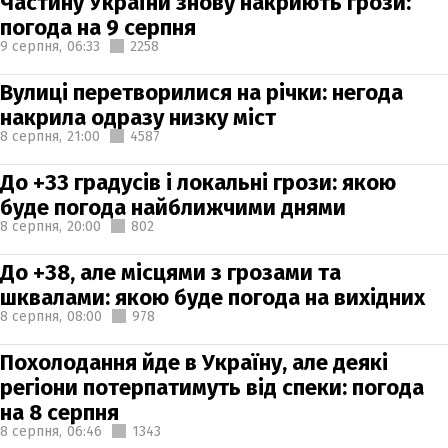
Частину України знову накриють грози:
погода на 9 серпня
9 серпня,
06:33
2258
Вулиці перетворилися на річки: негода
накрила одразу низку міст
8 серпня,
21:00
4587
До +33 градусів і локальні грози: якою
буде погода найближчими днями
8 серпня,
20:00
802
До +38, але місцями з грозами та
шквалами: якою буде погода на вихідних
8 серпня,
08:00
978
Похолодання йде в Україну, але деякі
регіони потерпатимуть від спеки: погода
на 8 серпня
8 серпня,
06:46
1343