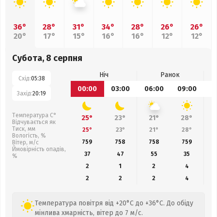
36°
28°
31°
34°
28°
26°
26°
20°
17°
15°
16°
16°
12°
12°
Субота, 8 серпня
Ніч
Ранок
Схід:
05:38
00:00
03:00
06:00
09:00
1
Захід:
20:19
Температура С°
25°
23°
21°
28°
Відчувається як
Тиск, мм
25°
23°
21°
28°
Вологість, %
759
758
758
759
Вітер, м/с
Ймовірність опадів,
37
47
55
35
%
2
1
2
4
2
2
2
4
Температура повітря від +20°C до +36°C. До обіду
мінлива хмарність, вітер до 7 м/с.