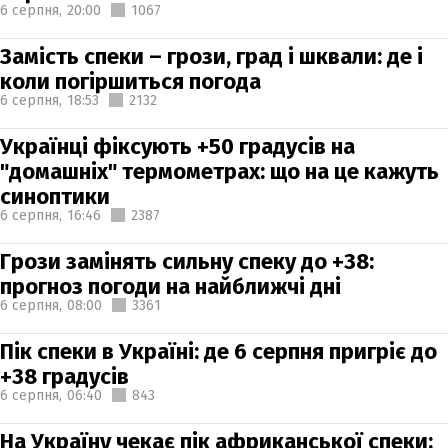
6 серпня,
20:00
1067
Замість спеки – грози, град і шквали: де і
коли погіршиться погода
6 серпня,
18:53
2132
Українці фіксують +50 градусів на
"домашніх" термометрах: що на це кажуть
синоптики
6 серпня,
16:46
2387
Грози замінять сильну спеку до +38:
прогноз погоди на найближчі дні
6 серпня,
08:00
3361
Пік спеки в Україні: де 6 серпня пригріє до
+38 градусів
6 серпня,
06:40
843
На Україну чекає пік африканської спеки: