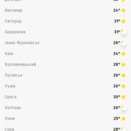
Житомир
24°
Ужгород
31°
Запоріжжя
31°
Івано-Франківськ
26°
Київ
24°
Кропивницький
28°
Луганськ
36°
Львів
26°
Одеса
30°
Полтава
26°
Рівне
25°
Суми
28°