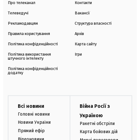
Про телеканал
Контакти
Телеведучі
Вакансії
Рекламодавцям
Структура власності
Правила користування
Архів
Політика конфіденційності
Карта сайту
Політика використання
Ігри
штучного інтелекту
Політика конфіденційності
додатку
Всі новини
Війна Росії з
Головні новини
Україною
Новини України
Ракетні обстріли
Прямий ефір
Карта бойових дій
Відеоновини