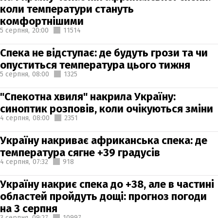
коли температури стануть
комфортнішими
5 серпня,
20:00
11514
Спека не відступає: де будуть грози та чи
опуститься температура цього тижня
5 серпня,
08:00
1325
"Спекотна хвиля" накрила Україну:
синоптик розповів, коли очікуються зміни
4 серпня,
08:00
2351
Україну накриває африканська спека: де
температура сягне +39 градусів
4 серпня,
07:32
918
Україну накриє спека до +38, але в частині
областей пройдуть дощі: прогноз погоди
на 3 серпня
3 серпня,
09:27
10997