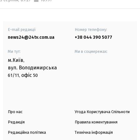
E-mail редакції
Номер телефону:
news24@24tv.com.ua
+38 044 390 5077
Ми тут:
Ми в соцмережах:
м.Київ
,
вул. Володимирська
офіс
61/11,
50
Про нас
Угода Користувача Спільноти
Редакція
Правила коментування
Редакційна політика
Технічна інформація