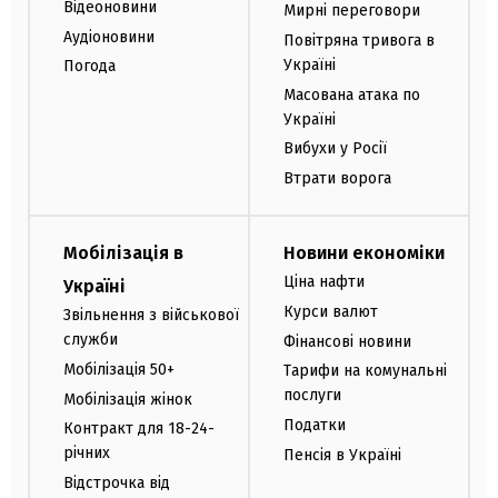
Відеоновини
Мирні переговори
Аудіоновини
Повітряна тривога в
Україні
Погода
Масована атака по
Україні
Вибухи у Росії
Втрати ворога
Мобілізація в
Новини економіки
Ціна нафти
Україні
Курси валют
Звільнення з військової
служби
Фінансові новини
Мобілізація 50+
Тарифи на комунальні
послуги
Мобілізація жінок
Податки
Контракт для 18-24-
річних
Пенсія в Україні
Відстрочка від