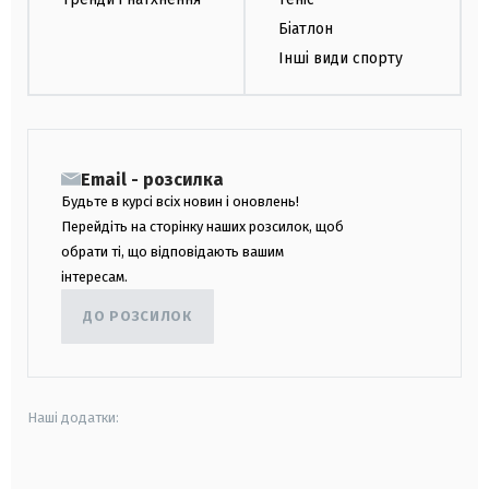
Біатлон
Інші види спорту
Email - розсилка
Будьте в курсі всіх новин і оновлень!
Перейдіть на сторінку наших розсилок, щоб
обрати ті, що відповідають вашим
інтересам.
ДО РОЗСИЛОК
Наші додатки:
android
apple