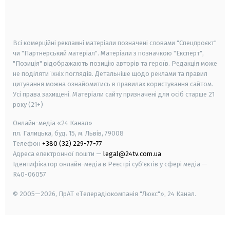
smart tv
samsung smart tv
Всі комерційні рекламні матеріали позначені словами "Спецпроєкт"
чи "Партнерський матеріал". Матеріали з позначкою "Експерт",
"Позиція" відображають позицію авторів та героїв. Редакція може
не поділяти їхніх поглядів. Детальніше щодо реклами та правил
цитування можна ознайомитись в правилах користування сайтом.
Усі права захищені.
Матеріали сайту призначені для осіб старше
21
року (21+)
Онлайн-медіа «24 Канал»
пл. Галицька, буд. 15, м. Львів, 79008
Телефон
+380 (32) 229-77-77
Адреса електронної пошти —
legal@24tv.com.ua
Ідентифікатор онлайн-медіа в Реєстрі суб'єктів у сфері медіа —
R40-06057
© 2005—2026,
ПрАТ «Телерадіокомпанія "Люкс"», 24 Канал.