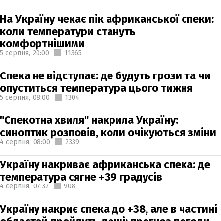
На Україну чекає пік африканської спеки:
коли температури стануть
комфортнішими
5 серпня,
20:00
11365
Спека не відступає: де будуть грози та чи
опуститься температура цього тижня
5 серпня,
08:00
1304
"Спекотна хвиля" накрила Україну:
синоптик розповів, коли очікуються зміни
4 серпня,
08:00
2339
Україну накриває африканська спека: де
температура сягне +39 градусів
4 серпня,
07:32
908
Україну накриє спека до +38, але в частині