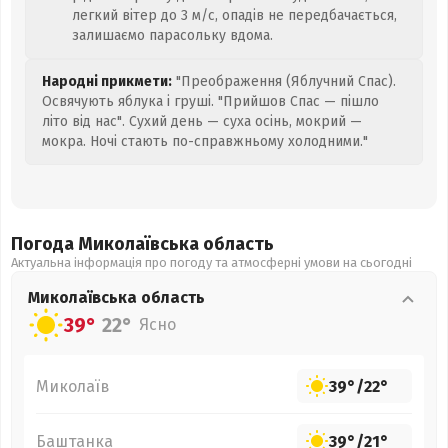
легкий вітер до 3 м/с, опадів не передбачається,
залишаємо парасольку вдома.
Народні прикмети:
"Преображення (Яблучний Спас).
Освячують яблука і груші. "Прийшов Спас — пішло
літо від нас". Сухий день — суха осінь, мокрий —
мокра. Ночі стають по-справжньому холодними."
Погода Миколаївська
область
Актуальна інформація про погоду та атмосферні умови на сьогодні
Миколаївська
область
39°
22°
Ясно
Миколаїв
39°
/
22°
Баштанка
39°
/
21°