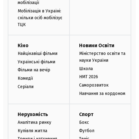
мобілізації
Мобілізація в Україні:
скільки осіб мобілізує
ТЦК
Кіно
Новини Освіти
Найцікавіші фільми
Міністерство освіти та
науки України
Українські фільми
Школа
Фільми на вечір
НМТ 2026
Комедії
Саморозвиток
Серіали
Навчання за кордоном
Нерухомість
Спорт
Аналітика ринку
Бокс
Купівля житла
Футбол
Тренди і натхнення
Теніс