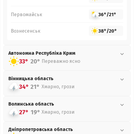
Первомайськ
36°
/
21°
Вознесенськ
38°
/
20°
Автономна Республіка Крим
33°
20°
Переважно ясно
Вінницька
область
34°
21°
Хмарно, грози
Волинська
область
27°
19°
Хмарно, грози
Дніпропетровська
область