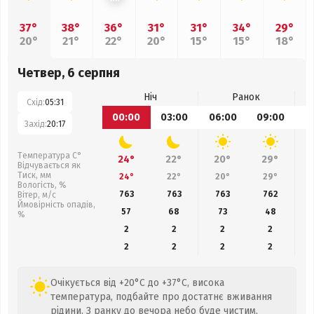
37°
38°
36°
31°
31°
34°
29°
20°
21°
22°
20°
15°
15°
18°
Четвер, 6 серпня
Ніч
Ранок
Схід:
05:31
00:00
03:00
06:00
09:00
1
Захід:
20:17
Температура С°
24°
22°
20°
29°
Відчувається як
Тиск, мм
24°
22°
20°
29°
Вологість, %
763
763
763
762
Вітер, м/с
Ймовірність опадів,
57
68
73
48
%
2
2
2
2
2
2
2
2
Очікується від +20°C до +37°C, висока
температура, подбайте про достатнє вживання
рідини. З ранку до вечора небо буде чистим,