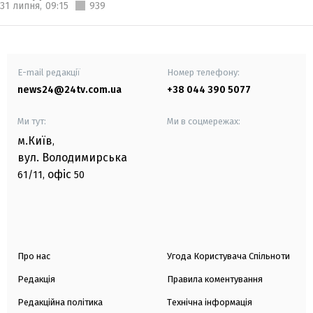
31 липня,
09:15
939
E-mail редакції
Номер телефону:
news24@24tv.com.ua
+38 044 390 5077
Ми тут:
Ми в соцмережах:
м.Київ
,
вул. Володимирська
офіс
61/11,
50
Про нас
Угода Користувача Спільноти
Редакція
Правила коментування
Редакційна політика
Технічна інформація