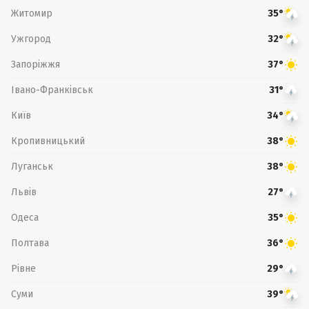
Житомир
35°
Ужгород
32°
Запоріжжя
37°
Івано-Франківськ
31°
Київ
34°
Кропивницький
38°
Луганськ
38°
Львів
27°
Одеса
35°
Полтава
36°
Рівне
29°
Суми
39°