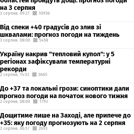
областей пройдуть дощі: прогноз погоди
на 3 серпня
3 серпня,
09:27
10936
Від спеки +40 градусів до злив зі
шквалами: прогноз погоди на тиждень
3 серпня,
08:00
5458
Україну накрив "тепловий купол": у 5
регіонах зафіксували температурні
рекорди
2 серпня,
14:52
3665
До +37 та локальні грози: синоптики дали
прогноз погоди на початок нового тижня
2 серпня,
08:00
1793
Дощитиме лише на Заході, але припече до
+35: яку погоду прогнозують на 2 серпня
2 серпня,
06:57
2693