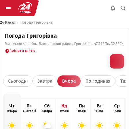
24 Канал
Погода Григорівка
Погода Григорівка
Миколаївська обл., Баштанський район, Григорівка, 47.76°Пн, 32.7°Сх
Змінити місто
Сьогодні
Завтра
Вчора
По годинах
Тиж
Чт
Пт
Сб
Нд
Пн
Вт
Ср
Вчора
Сьогодні
Завтра
09.08
10.08
11.08
12.08