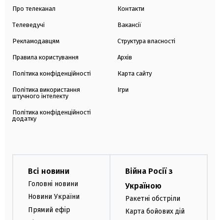
Про телеканал
Контакти
Телеведучі
Вакансії
Рекламодавцям
Структура власності
Правила користування
Архів
Політика конфіденційності
Карта сайту
Політика використання
Ігри
штучного інтелекту
Політика конфіденційності
додатку
Всі новини
Війна Росії з
Головні новини
Україною
Новини України
Ракетні обстріли
Прямий ефір
Карта бойових дій