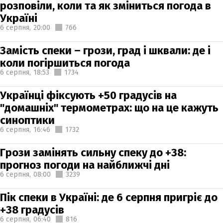
розповіли, коли та як зміниться погода в
Україні
6 серпня,
20:00
766
Замість спеки – грози, град і шквали: де і
коли погіршиться погода
6 серпня,
18:53
1734
Українці фіксують +50 градусів на
"домашніх" термометрах: що на це кажуть
синоптики
6 серпня,
16:46
1732
Грози замінять сильну спеку до +38:
прогноз погоди на найближчі дні
6 серпня,
08:00
3239
Пік спеки в Україні: де 6 серпня пригріє до
+38 градусів
6 серпня,
06:40
816