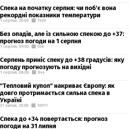
Спека на початку серпня: чи поб'є вона
рекордні показники температури
1 серпня,
20:00
1539
Без опадів, але із сильною спекою до +37:
прогноз погоди на 1 серпня
1 серпня,
09:05
656
Серпень приніс спеку до +38 градусів: яку
погоду прогнозують на вихідні
1 серпня,
08:00
844
"Тепловий купол" накриває Європу: як
довго протримається сильна спека в
Україні
31 липня,
20:00
10911
Спека до +34 повертається: прогноз
погоди на 31 липня