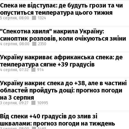
Спека не відступає: де будуть грози та чи
опуститься температура цього тижня
5 серпня,
08:00
1324
"Спекотна хвиля" накрила Україну:
синоптик розповів, коли очікуються зміни
4 серпня,
08:00
2350
Україну накриває африканська спека: де
температура сягне +39 градусів
4 серпня,
07:32
914
Україну накриє спека до +38, але в частині
областей пройдуть дощі: прогноз погоди
на 3 серпня
3 серпня,
09:27
10995
Від спеки +40 градусів до злив зі
шквалами: прогноз погоди на тиждень
3 серпня,
08:00
5465