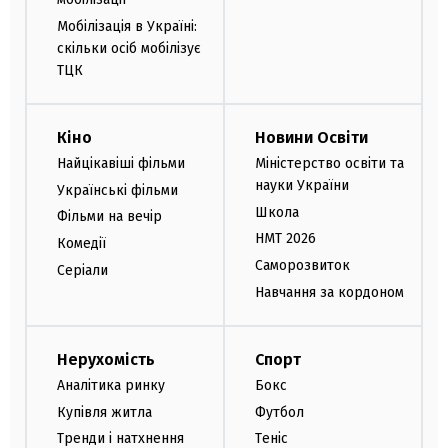
Мобілізація в Україні:
скільки осіб мобілізує
ТЦК
Кіно
Новини Освіти
Найцікавіші фільми
Міністерство освіти та
науки України
Українські фільми
Школа
Фільми на вечір
НМТ 2026
Комедії
Саморозвиток
Серіали
Навчання за кордоном
Нерухомість
Спорт
Аналітика ринку
Бокс
Купівля житла
Футбол
Тренди і натхнення
Теніс