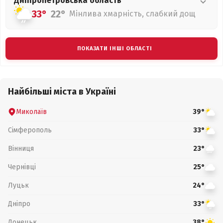
Дніпропетровська
область
33°
22°
Мінлива хмарність, слабкий дощ
ПОКАЗАТИ ІНШІ ОБЛАСТІ
Найбільші міста в Україні
Миколаїв
39°
Сімферополь
33°
Вінниця
23°
Чернівці
25°
Луцьк
24°
Дніпро
33°
Донецьк
38°