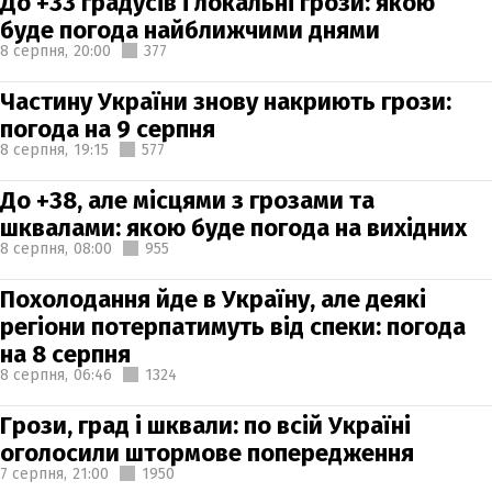
До +33 градусів і локальні грози: якою
буде погода найближчими днями
8 серпня,
20:00
377
Частину України знову накриють грози:
погода на 9 серпня
8 серпня,
19:15
577
До +38, але місцями з грозами та
шквалами: якою буде погода на вихідних
8 серпня,
08:00
955
Похолодання йде в Україну, але деякі
регіони потерпатимуть від спеки: погода
на 8 серпня
8 серпня,
06:46
1324
Грози, град і шквали: по всій Україні
оголосили штормове попередження
7 серпня,
21:00
1950