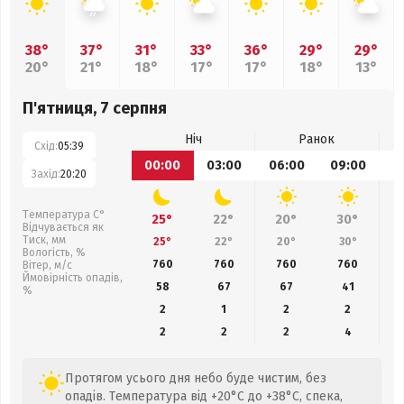
38°
37°
31°
33°
36°
29°
29°
20°
21°
18°
17°
17°
18°
13°
П'ятниця, 7 серпня
Ніч
Ранок
Схід:
05:39
00:00
03:00
06:00
09:00
1
Захід:
20:20
Температура С°
25°
22°
20°
30°
Відчувається як
Тиск, мм
25°
22°
20°
30°
Вологість, %
760
760
760
760
Вітер, м/с
Ймовірність опадів,
58
67
67
41
%
2
1
2
2
2
2
2
4
Протягом усього дня небо буде чистим, без
опадів. Температура від +20°C до +38°C, спека,