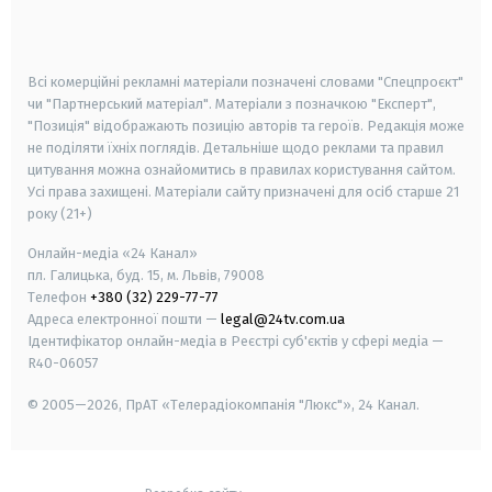
smart tv
samsung smart tv
Всі комерційні рекламні матеріали позначені словами "Спецпроєкт"
чи "Партнерський матеріал". Матеріали з позначкою "Експерт",
"Позиція" відображають позицію авторів та героїв. Редакція може
не поділяти їхніх поглядів. Детальніше щодо реклами та правил
цитування можна ознайомитись в правилах користування сайтом.
Усі права захищені.
Матеріали сайту призначені для осіб старше
21
року (21+)
Онлайн-медіа «24 Канал»
пл. Галицька, буд. 15, м. Львів, 79008
Телефон
+380 (32) 229-77-77
Адреса електронної пошти —
legal@24tv.com.ua
Ідентифікатор онлайн-медіа в Реєстрі суб'єктів у сфері медіа —
R40-06057
© 2005—2026,
ПрАТ «Телерадіокомпанія "Люкс"», 24 Канал.