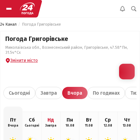
24 Канал
Погода Григорівське
Погода Григорівське
Миколаївська обл., Вознесенський район, Григорівське, 47.58°Пн,
31.54°Сх
Змінити місто
Сьогодні
Завтра
Вчора
По годинах
Тиж
Пт
Сб
Нд
Пн
Вт
Ср
Чт
Вчора
Сьогодні
Завтра
10.08
11.08
12.08
13.08