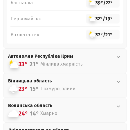
Баштанка
39°
/
22°
Первомайськ
32°
/
19°
Вознесенськ
37°
/
21°
Автономна Республіка Крим
33°
21°
Мінлива хмарність
Вінницька
область
23°
15°
Похмуро, зливи
Волинська
область
24°
14°
Хмарно