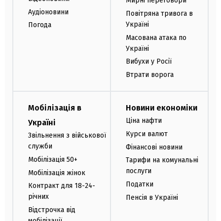
Мирні переговори
Аудіоновини
Повітряна тривога в
Україні
Погода
Масована атака по
Україні
Вибухи у Росії
Втрати ворога
Мобілізація в
Новини економіки
Ціна нафти
Україні
Курси валют
Звільнення з військової
служби
Фінансові новини
Мобілізація 50+
Тарифи на комунальні
послуги
Мобілізація жінок
Податки
Контракт для 18-24-
річних
Пенсія в Україні
Відстрочка від
мобілізації