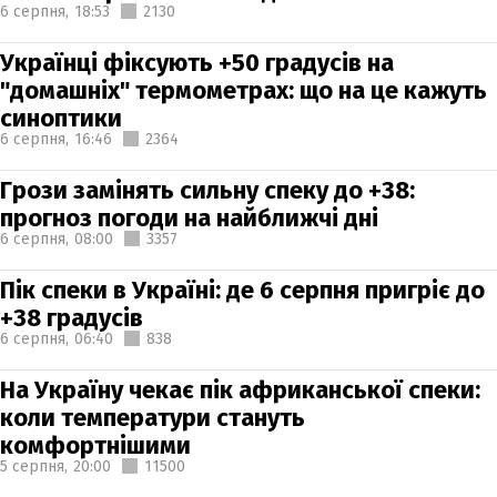
6 серпня,
18:53
2130
Українці фіксують +50 градусів на
"домашніх" термометрах: що на це кажуть
синоптики
6 серпня,
16:46
2364
Грози замінять сильну спеку до +38:
прогноз погоди на найближчі дні
6 серпня,
08:00
3357
Пік спеки в Україні: де 6 серпня пригріє до
+38 градусів
6 серпня,
06:40
838
На Україну чекає пік африканської спеки:
коли температури стануть
комфортнішими
5 серпня,
20:00
11500