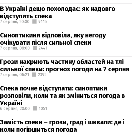
В Україні дещо похолодає: як надовго
відступить спека
7 серпня,
20:00
9115
Синоптикиня відповіла, яку негоду
очікувати після сильної спеки
7 серпня,
08:00
2441
Грози накриють частину областей на тлі
сильної спеки: прогноз погоди на 7 серпня
7 серпня,
06:21
2392
Спека почне відступати: синоптики
розповіли, коли та як зміниться погода в
Україні
6 серпня,
20:00
1051
Замість спеки – грози, град і шквали: де і
коли погіршиться погода