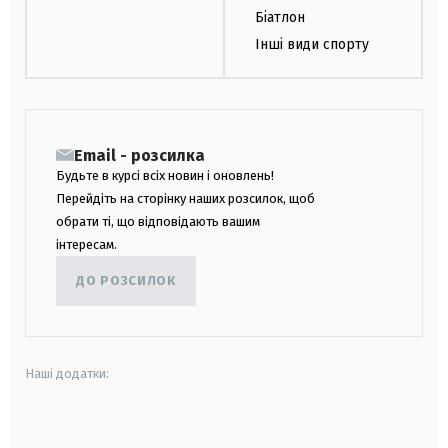
Біатлон
Інші види спорту
Email - розсилка
Будьте в курсі всіх новин і оновлень!
Перейдіть на сторінку наших розсилок, щоб
обрати ті, що відповідають вашим
інтересам.
ДО РОЗСИЛОК
Наші додатки:
android
apple