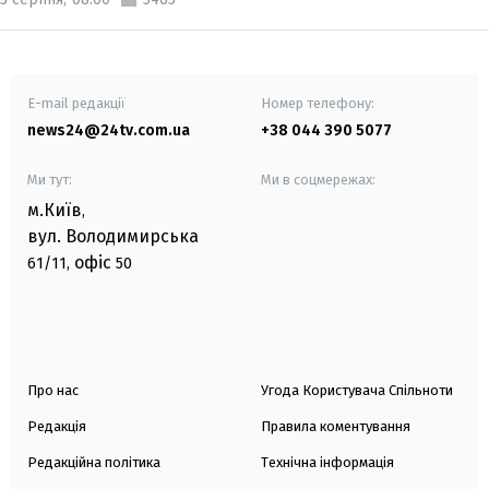
E-mail редакції
Номер телефону:
news24@24tv.com.ua
+38 044 390 5077
Ми тут:
Ми в соцмережах:
м.Київ
,
вул. Володимирська
офіс
61/11,
50
Про нас
Угода Користувача Спільноти
Редакція
Правила коментування
Редакційна політика
Технічна інформація