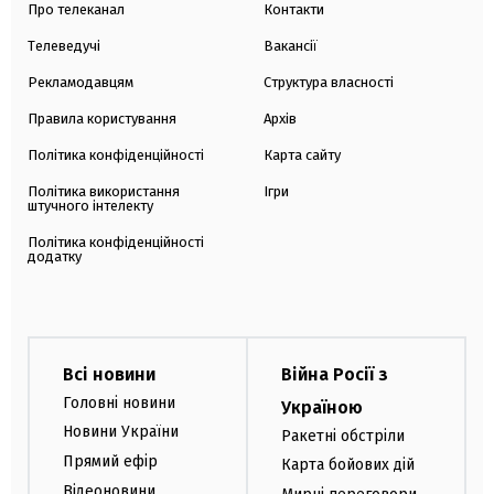
Про телеканал
Контакти
Телеведучі
Вакансії
Рекламодавцям
Структура власності
Правила користування
Архів
Політика конфіденційності
Карта сайту
Політика використання
Ігри
штучного інтелекту
Політика конфіденційності
додатку
Всі новини
Війна Росії з
Головні новини
Україною
Новини України
Ракетні обстріли
Прямий ефір
Карта бойових дій
Відеоновини