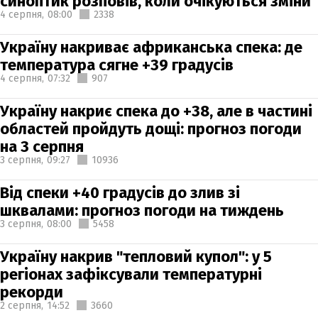
синоптик розповів, коли очікуються зміни
4 серпня,
08:00
2338
Україну накриває африканська спека: де
температура сягне +39 градусів
4 серпня,
07:32
907
Україну накриє спека до +38, але в частині
областей пройдуть дощі: прогноз погоди
на 3 серпня
3 серпня,
09:27
10936
Від спеки +40 градусів до злив зі
шквалами: прогноз погоди на тиждень
3 серпня,
08:00
5458
Україну накрив "тепловий купол": у 5
регіонах зафіксували температурні
рекорди
2 серпня,
14:52
3660