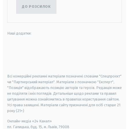
ДО РОЗСИЛОК
Наші додатки:
android
apple
smart tv
samsung smart tv
Всі комерційні рекламні матеріали позначені словами "Спецпроєкт"
чи "Партнерський матеріал". Матеріали з позначкою "Експерт",
"Позиція" відображають позицію авторів та героїв. Редакція може
не поділяти їхніх поглядів. Детальніше щодо реклами та правил
цитування можна ознайомитись в правилах користування сайтом.
Усі права захищені.
Матеріали сайту призначені для осіб старше
21
року (21+)
Онлайн-медіа «24 Канал»
пл. Галицька, буд. 15, м. Львів, 79008