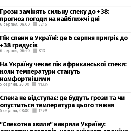
Грози замінять сильну спеку до +38:
прогноз погоди на найближчі дні
6 серпня,
08:00
3216
Пік спеки в Україні: де 6 серпня пригріє до
+38 градусів
6 серпня,
06:40
813
На Україну чекає пік африканської спеки:
коли температури стануть
комфортнішими
5 серпня,
20:00
11339
Спека не відступає: де будуть грози та чи
опуститься температура цього тижня
5 серпня,
08:00
1299
"Спекотна хвиля" накрила Україну: