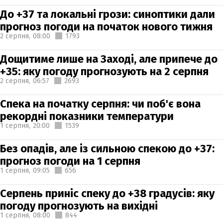
До +37 та локальні грози: синоптики дали
прогноз погоди на початок нового тижня
2 серпня,
08:00
1793
Дощитиме лише на Заході, але припече до
+35: яку погоду прогнозують на 2 серпня
2 серпня,
06:57
2693
Спека на початку серпня: чи поб'є вона
рекордні показники температури
1 серпня,
20:00
1539
Без опадів, але із сильною спекою до +37:
прогноз погоди на 1 серпня
1 серпня,
09:05
656
Серпень приніс спеку до +38 градусів: яку
погоду прогнозують на вихідні
1 серпня,
08:00
844