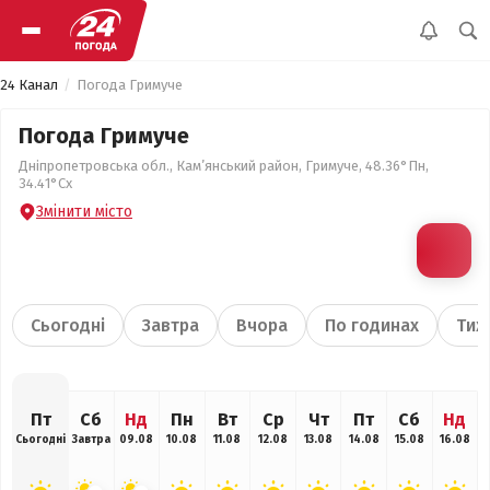
24 Канал
Погода Гримуче
Погода Гримуче
Дніпропетровська обл., Кам’янський район, Гримуче, 48.36°Пн,
34.41°Сх
Змінити місто
Сьогодні
Завтра
Вчора
По годинах
Тиж
Пт
Сб
Нд
Пн
Вт
Ср
Чт
Пт
Сб
Нд
Сьогодні
Завтра
09.08
10.08
11.08
12.08
13.08
14.08
15.08
16.08