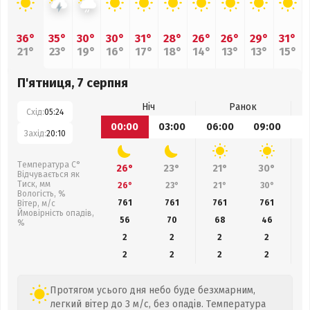
36°
35°
30°
30°
31°
28°
26°
26°
29°
31°
21°
23°
19°
16°
17°
18°
14°
13°
13°
15°
П'ятниця, 7 серпня
Ніч
Ранок
Схід:
05:24
00:00
03:00
06:00
09:00
1
Захід:
20:10
Температура С°
26°
23°
21°
30°
Відчувається як
Тиск, мм
26°
23°
21°
30°
Вологість, %
761
761
761
761
Вітер, м/с
Ймовірність опадів,
56
70
68
46
%
2
2
2
2
2
2
2
2
Протягом усього дня небо буде безхмарним,
легкий вітер до 3 м/с, без опадів. Температура