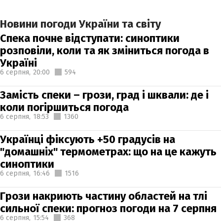
Новини погоди України та світу
Спека почне відступати: синоптики
розповіли, коли та як зміниться погода в
Україні
6 серпня,
20:00
594
Замість спеки – грози, град і шквали: де і
коли погіршиться погода
6 серпня,
18:53
1360
Українці фіксують +50 градусів на
"домашніх" термометрах: що на це кажуть
синоптики
6 серпня,
16:46
1516
Грози накриють частину областей на тлі
сильної спеки: прогноз погоди на 7 серпня
6 серпня,
15:54
368