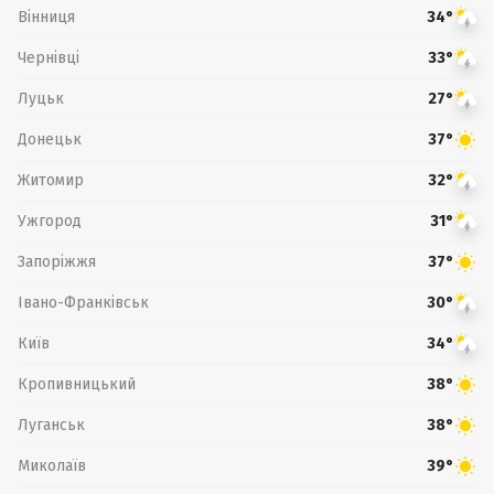
Вінниця
34°
Чернівці
33°
Луцьк
27°
Донецьк
37°
Житомир
32°
Ужгород
31°
Запоріжжя
37°
Івано-Франківськ
30°
Київ
34°
Кропивницький
38°
Луганськ
38°
Миколаїв
39°