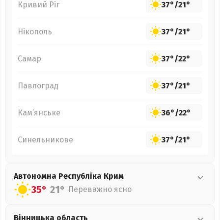
Кривий Ріг
37°
/
21°
Нікополь
37°
/
21°
Самар
37°
/
22°
Павлоград
37°
/
21°
Кам’янське
36°
/
22°
Синельникове
37°
/
21°
Автономна Республіка Крим
35°
21°
Переважно ясно
Вінницька
область