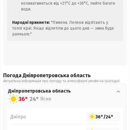
коливатиметься від +21°C до +36°C, пийте багато
води.
Народні прикмети:
"Пимена. Лелеки відлітають у
теплі краї. Якщо відлетіли до цього дня — зима буде
ранньою."
Погода Дніпропетровська
область
Актуальна інформація про погоду та атмосферні умови на сьогодні
Дніпропетровська
область
36°
24°
Ясно
Дніпро
36°
/
24°