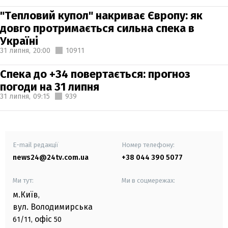
"Тепловий купол" накриває Європу: як
довго протримається сильна спека в
Україні
31 липня,
20:00
10911
Спека до +34 повертається: прогноз
погоди на 31 липня
31 липня,
09:15
939
E-mail редакції
Номер телефону:
news24@24tv.com.ua
+38 044 390 5077
Ми тут:
Ми в соцмережах:
м.Київ
,
вул. Володимирська
офіс
61/11,
50