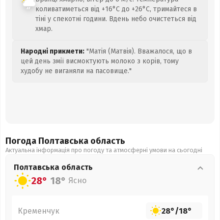
коливатиметься від +16°C до +26°C, тримайтеся в
тіні у спекотні години. Вдень небо очистеться від
хмар.
Народні прикмети:
"Матія (Матвія). Вважалося, що в
цей день змії висмоктують молоко з корів, тому
худобу не виганяли на пасовище."
Погода Полтавська
область
Актуальна інформація про погоду та атмосферні умови на сьогодні
Полтавська
область
28°
18°
Ясно
Кременчук
28°
/
18°