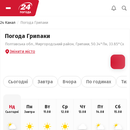
24 Канал
Погода Грипаки
Погода Грипаки
Полтавська обл., Миргородський район, Грипаки, 50.34°Пн, 33.85°Сх
Змінити місто
Сьогодні
Завтра
Вчора
По годинах
Тиж
Нд
Пн
Вт
Ср
Чт
Пт
Сб
Сьогодні
Завтра
11.08
12.08
13.08
14.08
15.08