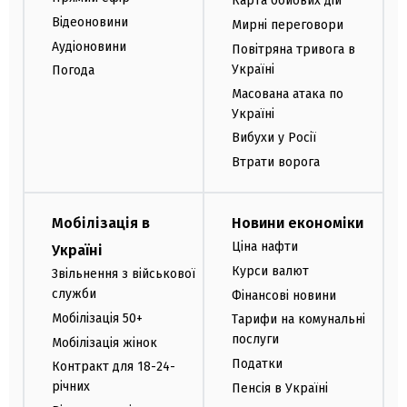
Карта бойових дій
Відеоновини
Мирні переговори
Аудіоновини
Повітряна тривога в
Україні
Погода
Масована атака по
Україні
Вибухи у Росії
Втрати ворога
Мобілізація в
Новини економіки
Ціна нафти
Україні
Курси валют
Звільнення з військової
служби
Фінансові новини
Мобілізація 50+
Тарифи на комунальні
послуги
Мобілізація жінок
Податки
Контракт для 18-24-
річних
Пенсія в Україні