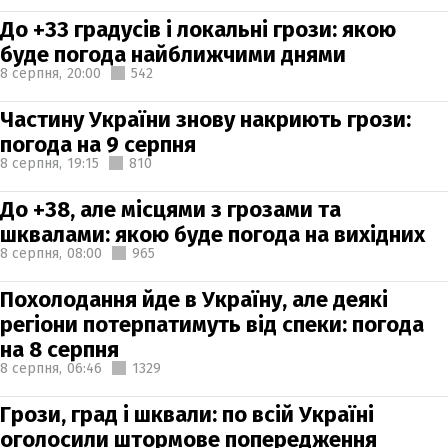
До +33 градусів і локальні грози: якою
буде погода найближчими днями
8 серпня,
20:00
542
Частину України знову накриють грози:
погода на 9 серпня
8 серпня,
19:15
810
До +38, але місцями з грозами та
шквалами: якою буде погода на вихідних
8 серпня,
08:00
965
Похолодання йде в Україну, але деякі
регіони потерпатимуть від спеки: погода
на 8 серпня
8 серпня,
06:46
1329
Грози, град і шквали: по всій Україні
оголосили штормове попередження