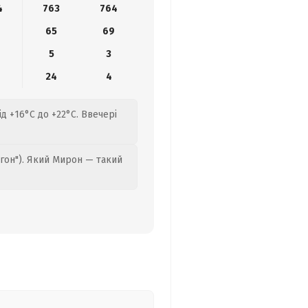
4
763
764
65
69
5
3
24
4
д +16°C до +22°C. Ввечері
гон"). Який Мирон — такий