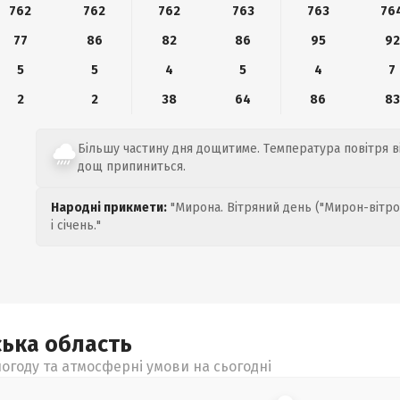
762
762
762
763
763
76
77
86
82
86
95
92
5
5
4
5
4
7
2
2
38
64
86
83
Більшу частину дня дощитиме. Температура повітря ві
дощ припиниться.
Народні прикмети:
"Мирона. Вітряний день ("Мирон-вітро
і січень."
ська
область
огоду та атмосферні умови на сьогодні