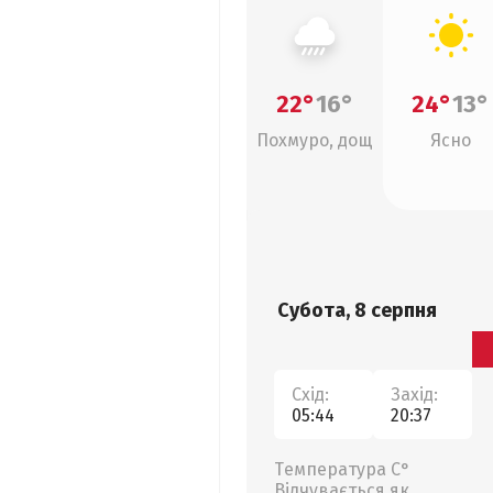
22°
16°
24°
13°
Похмуро, дощ
Ясно
Субота, 8 серпня
Схід:
Захід:
05:44
20:37
Температура С°
Відчувається як