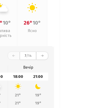
°
10°
26°
10°
нлива
Ясно
рність
7
/14
Вечір
00
18:00
21:00
°
21°
19°
°
21°
19°