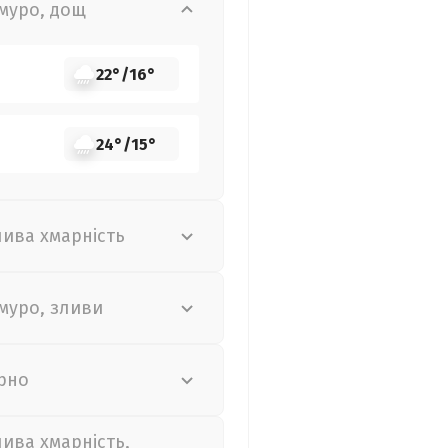
муро, дощ
22°
/
16°
24°
/
15°
лива хмарність
муро, зливи
рно
лива хмарність,