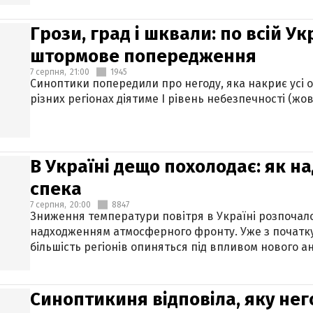
Грози, град і шквали: по всій У
штормове попередження
7 серпня,
21:00
1945
Синоптики попередили про негоду, яка накриє усі об
різних регіонах діятиме І рівень небезпечності (жов
В Україні дещо похолодає: як н
спека
7 серпня,
20:00
8847
Зниження температури повітря в Україні розпочалос
надходженням атмосферного фронту. Уже з початку
більшість регіонів опиняться під впливом нового а
Синоптикиня відповіла, яку нег