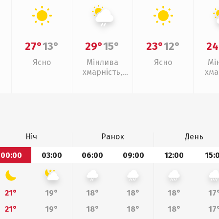
27°
13°
29°
15°
23°
12°
24
Ясно
Мінлива
Ясно
Мі
хмарність,
хма
слабкий дощ
Ніч
Ранок
День
00:00
03:00
06:00
09:00
12:00
15:
21°
19°
18°
18°
18°
17
21°
19°
18°
18°
18°
17