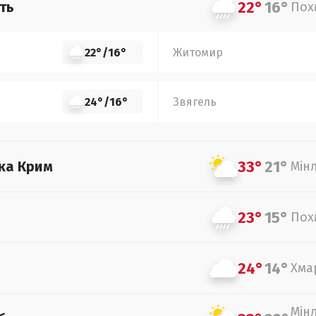
22°
16°
ть
Пох
22°
/
16°
Житомир
24°
/
16°
Звягель
33°
21°
ка Крим
Мін
23°
15°
Пох
24°
14°
Хма
Мін