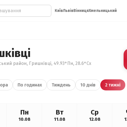
Київ
Львів
Вінниця
Хмельницький
шківці
ький район, Гришківці, 49.93°Пн, 28.6°Сх
ора
По годинах
Тиждень
10 днів
2 тижні
Пн
Вт
Ср
10.08
11.08
12.08
1