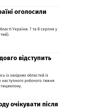
країні оголосили
ласті України. 7 та 8 серпня у
тий).
адовго відступить
ь із західних областей із
 наступного робочого тижня
нтициклону.
оду очікувати після