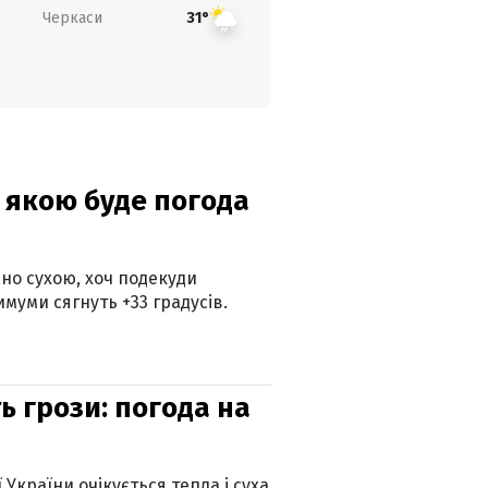
Черкаси
31°
и: якою буде погода
но сухою, хоч подекуди
муми сягнуть +33 градусів.
ь грози: погода на
 України очікується тепла і суха