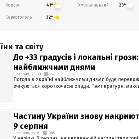
Херсон
Хмельницький
41°
23°
Севастополь
32°
ни та світу
До +33 градусів і локальні гроз
найближчими днями
8 серпня,
20:00
84
Погода в Україні найближчими днями буде переваж
очікуються короткочасні опади. Температурні макси
Частину України знову накриют
9 серпня
8 серпня,
19:15
385
У неділю, 9 серпня, на переважній частині території