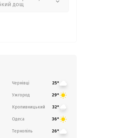
бкий дощ
Чернівці
25°
Ужгород
29°
Кропивницький
32°
Одеса
36°
Тернопіль
26°