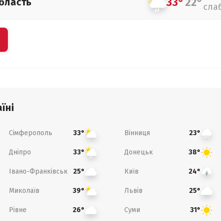
33°
22°
бласть
сла
їні
Сімферополь
Вінниця
33°
23°
Дніпро
Донецьк
33°
38°
Івано-Франківськ
Київ
25°
24°
Миколаїв
Львів
39°
25°
Рівне
Суми
26°
31°