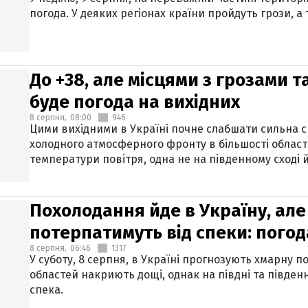
погода. У деяких регіонах країни пройдуть грози, а
До +38, але місцями з грозами 
буде погода на вихідних
8 серпня,
08:00
946
Цими вихідними в Україні почне слабшати сильна 
холодного атмосферного фронту в більшості област
температури повітря, одна не на південному сході й
Похолодання йде в Україну, але
потерпатимуть від спеки: погод
8 серпня,
06:46
1317
У суботу, 8 серпня, в Україні прогнозують хмарну п
областей накриють дощі, однак на півдні та півден
спека.