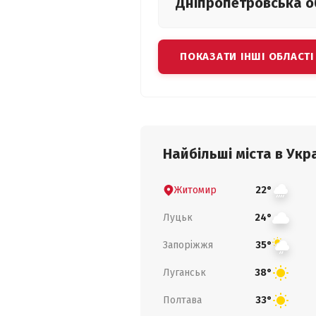
Дніпропетровська
о
ПОКАЗАТИ ІНШІ ОБЛАСТІ
Найбільші міста в Укра
Житомир
22°
Луцьк
24°
Запоріжжя
35°
Луганськ
38°
Полтава
33°