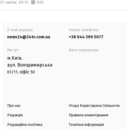
31 липня,
09:15
939
E-mail редакції
Номер телефону:
news24@24tv.com.ua
+38 044 390 5077
Ми тут:
Ми в соцмережах:
м.Київ
,
вул. Володимирська
офіс
61/11,
50
Про нас
Угода Користувача Спільноти
Редакція
Правила коментування
Редакційна політика
Технічна інформація