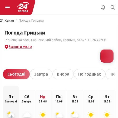
24 Канал
Погода Грицьки
Погода Грицьки
Рівненська обл., Сарненський район, Грицьки, 51.52°Пн, 26.42°Сх
Змінити місто
Сьогодні
Завтра
Вчора
По годинах
Тиж
Пт
Сб
Нд
Пн
Вт
Ср
Чт
Сьогодні
Завтра
09.08
10.08
11.08
12.08
13.08