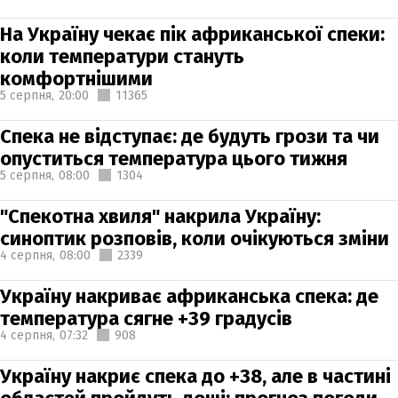
На Україну чекає пік африканської спеки:
коли температури стануть
комфортнішими
5 серпня,
20:00
11365
Спека не відступає: де будуть грози та чи
опуститься температура цього тижня
5 серпня,
08:00
1304
"Спекотна хвиля" накрила Україну:
синоптик розповів, коли очікуються зміни
4 серпня,
08:00
2339
Україну накриває африканська спека: де
температура сягне +39 градусів
4 серпня,
07:32
908
Україну накриє спека до +38, але в частині