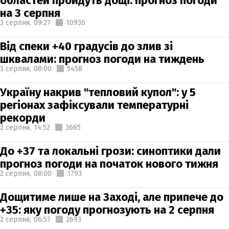
областей пройдуть дощі: прогноз погоди
на 3 серпня
3 серпня,
09:27
10936
Від спеки +40 градусів до злив зі
шквалами: прогноз погоди на тиждень
3 серпня,
08:00
5458
Україну накрив "тепловий купол": у 5
регіонах зафіксували температурні
рекорди
2 серпня,
14:52
3665
До +37 та локальні грози: синоптики дали
прогноз погоди на початок нового тижня
2 серпня,
08:00
1793
Дощитиме лише на Заході, але припече до
+35: яку погоду прогнозують на 2 серпня
2 серпня,
06:57
2693