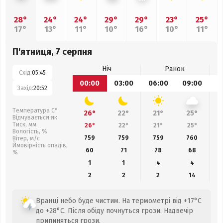
28°
24°
24°
29°
29°
23°
25°
17°
13°
11°
10°
16°
10°
11°
П'ятниця, 7 серпня
Ніч
Ранок
Схід:
05:45
00:00
03:00
06:00
09:00
1
Захід:
20:52
Температура С°
26°
22°
21°
25°
Відчувається як
Тиск, мм
26°
22°
21°
25°
Вологість, %
759
759
759
760
Вітер, м/с
Ймовірність опадів,
60
71
78
68
%
1
1
4
4
2
2
2
14
Вранці небо буде чистим. На термометрі від +17°C
до +28°C. Після обіду почнуться грози. Надвечір
припиняться грози.