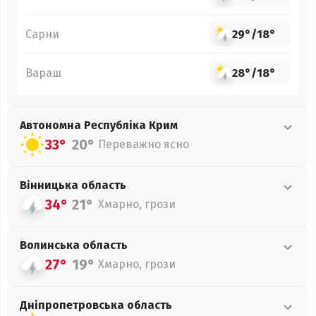
Сарни
29°
/
18°
Вараш
28°
/
18°
Автономна Республіка Крим
33°
20°
Переважно ясно
Вінницька
область
34°
21°
Хмарно, грози
Волинська
область
27°
19°
Хмарно, грози
Дніпропетровська
область