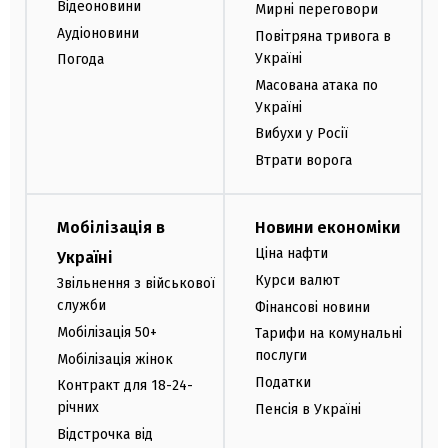
Відеоновини
Мирні переговори
Аудіоновини
Повітряна тривога в
Україні
Погода
Масована атака по
Україні
Вибухи у Росії
Втрати ворога
Мобілізація в
Новини економіки
Ціна нафти
Україні
Курси валют
Звільнення з військової
служби
Фінансові новини
Мобілізація 50+
Тарифи на комунальні
послуги
Мобілізація жінок
Податки
Контракт для 18-24-
річних
Пенсія в Україні
Відстрочка від