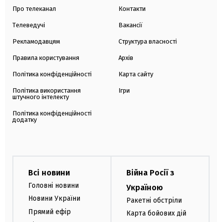
Про телеканал
Контакти
Телеведучі
Вакансії
Рекламодавцям
Структура власності
Правила користування
Архів
Політика конфіденційності
Карта сайту
Політика використання
Ігри
штучного інтелекту
Політика конфіденційності
додатку
Всі новини
Війна Росії з
Головні новини
Україною
Новини України
Ракетні обстріли
Прямий ефір
Карта бойових дій