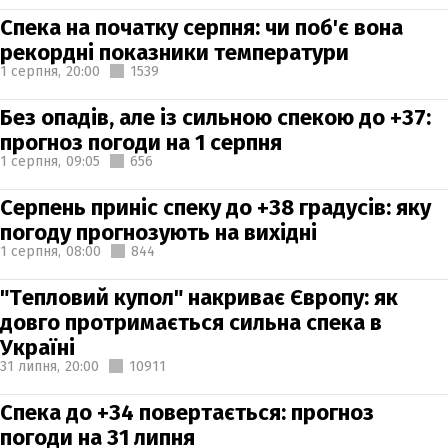
Спека на початку серпня: чи поб'є вона
рекордні показники температури
1 серпня,
20:00
1539
Без опадів, але із сильною спекою до +37:
прогноз погоди на 1 серпня
1 серпня,
09:05
656
Серпень приніс спеку до +38 градусів: яку
погоду прогнозують на вихідні
1 серпня,
08:00
844
"Тепловий купол" накриває Європу: як
довго протримається сильна спека в
Україні
31 липня,
20:00
10911
Спека до +34 повертається: прогноз
погоди на 31 липня