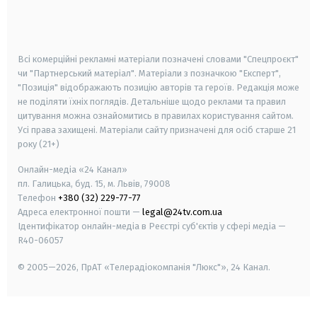
smart tv
samsung smart tv
Всі комерційні рекламні матеріали позначені словами "Спецпроєкт"
чи "Партнерський матеріал". Матеріали з позначкою "Експерт",
"Позиція" відображають позицію авторів та героїв. Редакція може
не поділяти їхніх поглядів. Детальніше щодо реклами та правил
цитування можна ознайомитись в правилах користування сайтом.
Усі права захищені.
Матеріали сайту призначені для осіб старше
21
року (21+)
Онлайн-медіа «24 Канал»
пл. Галицька, буд. 15, м. Львів, 79008
Телефон
+380 (32) 229-77-77
Адреса електронної пошти —
legal@24tv.com.ua
Ідентифікатор онлайн-медіа в Реєстрі суб'єктів у сфері медіа —
R40-06057
© 2005—2026,
ПрАТ «Телерадіокомпанія "Люкс"», 24 Канал.