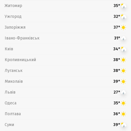
Житомир
35°
Ужгород
32°
Запоріжжя
37°
Івано-Франківськ
31°
Київ
34°
Кропивницький
38°
Луганськ
38°
Миколаїв
39°
Львів
27°
Одеса
35°
Полтава
36°
Суми
39°