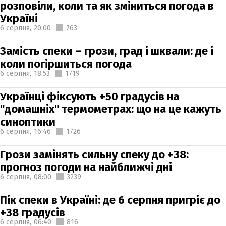
розповіли, коли та як зміниться погода в
Україні
6 серпня,
20:00
763
Замість спеки – грози, град і шквали: де і
коли погіршиться погода
6 серпня,
18:53
1719
Українці фіксують +50 градусів на
"домашніх" термометрах: що на це кажуть
синоптики
6 серпня,
16:46
1726
Грози замінять сильну спеку до +38:
прогноз погоди на найближчі дні
6 серпня,
08:00
3239
Пік спеки в Україні: де 6 серпня пригріє до
+38 градусів
6 серпня,
06:40
816