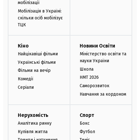
мобілізації
Мобілізація в Україні:
скільки осіб мобілізує
ТЦК
Кіно
Новини Освіти
Найцікавіші фільми
Міністерство освіти та
науки України
Українські фільми
Школа
Фільми на вечір
НМТ 2026
Комедії
Саморозвиток
Серіали
Навчання за кордоном
Нерухомість
Спорт
Аналітика ринку
Бокс
Купівля житла
Футбол
Тренди і натхнення
Теніс