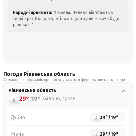
Народні прикмети:
"Пимена. Лелеки відлітають у
теплі краї. Якщо відлетіли до цього дня — зима буде
ранньою."
Погода Рівненська
область
Актуальна інформація про погоду та атмосферні умови на сьогодні
Рівненська
область
29°
19°
Хмарно, грози
Дубно
29°
/
19°
Рівне
29°
/
19°