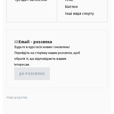
Біатлон
Інші види спорту
Email - розсилка
Будьте в курсі всіх новин і оновлень!
Перейдіть на сторінку наших розсилок, щоб
обрати ті, що відповідають вашим
інтересам.
ДО РОЗСИЛОК
Наші додатки:
android
apple