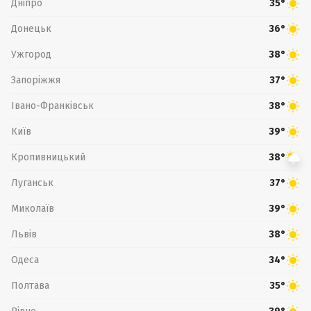
Дніпро
35°
Донецьк
36°
Ужгород
38°
Запоріжжя
37°
Івано-Франківськ
38°
Київ
39°
Кропивницький
38°
Луганськ
37°
Миколаїв
39°
Львів
38°
Одеса
34°
Полтава
35°