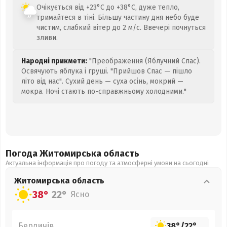
Очікується від +23°C до +38°C, дуже тепло,
тримайтеся в тіні. Більшу частину дня небо буде
чистим, слабкий вітер до 2 м/с. Ввечері почнуться
зливи.
Народні прикмети:
"Преображення (Яблучний Спас).
Освячують яблука і груші. "Прийшов Спас — пішло
літо від нас". Сухий день — суха осінь, мокрий —
мокра. Ночі стають по-справжньому холодними."
Погода Житомирська
область
Актуальна інформація про погоду та атмосферні умови на сьогодні
Житомирська
область
38°
22°
Ясно
Бердичів
38°
/
22°