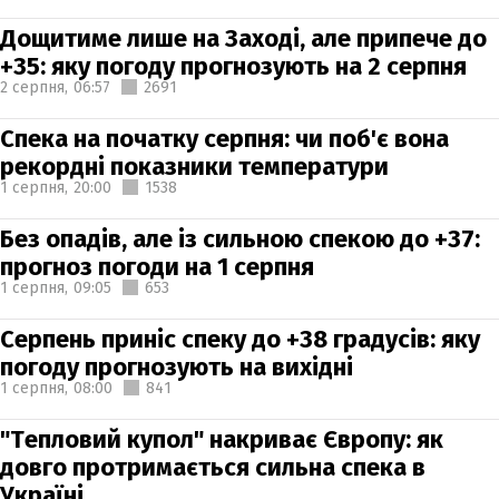
Дощитиме лише на Заході, але припече до
+35: яку погоду прогнозують на 2 серпня
2 серпня,
06:57
2691
Спека на початку серпня: чи поб'є вона
рекордні показники температури
1 серпня,
20:00
1538
Без опадів, але із сильною спекою до +37:
прогноз погоди на 1 серпня
1 серпня,
09:05
653
Серпень приніс спеку до +38 градусів: яку
погоду прогнозують на вихідні
1 серпня,
08:00
841
"Тепловий купол" накриває Європу: як
довго протримається сильна спека в
Україні