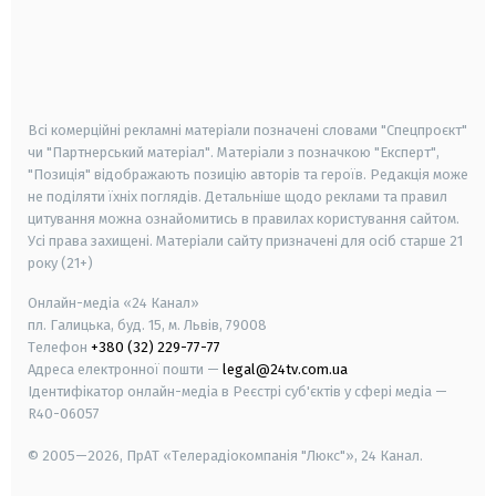
android
apple
smart tv
samsung smart tv
Всі комерційні рекламні матеріали позначені словами "Спецпроєкт"
чи "Партнерський матеріал". Матеріали з позначкою "Експерт",
"Позиція" відображають позицію авторів та героїв. Редакція може
не поділяти їхніх поглядів. Детальніше щодо реклами та правил
цитування можна ознайомитись в правилах користування сайтом.
Усі права захищені.
Матеріали сайту призначені для осіб старше
21
року (21+)
Онлайн-медіа «24 Канал»
пл. Галицька, буд. 15, м. Львів, 79008
Телефон
+380 (32) 229-77-77
Адреса електронної пошти —
legal@24tv.com.ua
Ідентифікатор онлайн-медіа в Реєстрі суб'єктів у сфері медіа —
R40-06057
© 2005—2026,
ПрАТ «Телерадіокомпанія "Люкс"», 24 Канал.