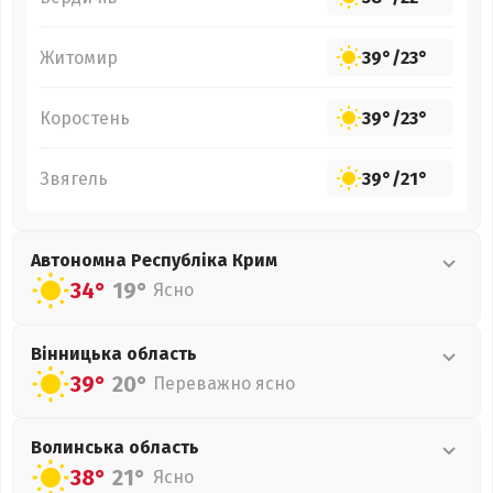
Житомир
39°
/
23°
Коростень
39°
/
23°
Звягель
39°
/
21°
Автономна Республіка Крим
34°
19°
Ясно
Вінницька
область
39°
20°
Переважно ясно
Волинська
область
38°
21°
Ясно