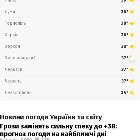
Рівне
39°
Суми
36°
Тернопіль
38°
Харків
36°
Херсон
38°
Хмельницький
37°
Черкаси
37°
Чернігів
37°
Севастополь
34°
Новини погоди України та світу
Грози замінять сильну спеку до +38:
прогноз погоди на найближчі дні
6 серпня,
08:00
1920