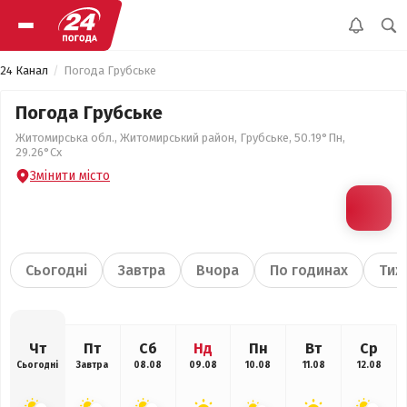
24 Канал
Погода Грубське
Погода Грубське
Житомирська обл., Житомирський район, Грубське, 50.19°Пн,
29.26°Сх
Змінити місто
Сьогодні
Завтра
Вчора
По годинах
Тиж
Чт
Пт
Сб
Нд
Пн
Вт
Ср
Сьогодні
Завтра
08.08
09.08
10.08
11.08
12.08