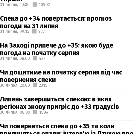
31 липня,
20:00
10902
Спека до +34 повертається: прогноз
погоди на 31 липня
31 липня,
09:15
927
На Заході припече до +35: якою буде
погода на початку серпня
31 липня,
08:00
427
Чи дощитиме на початку серпня під час
повернення спеки
30 липня,
20:00
2315
Липень завершиться спекою: в яких
регіонах знову пригріє до +33 градусів
30 липня,
08:00
1884
Чи повернеться спека до +35 та коли
припиняться опади: інтерв'ю із Птухою про