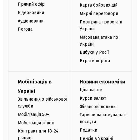
Прямий ефір
Карта бойових дій
Відеоновини
Мирні переговори
Аудіоновини
Повітряна тривога в
Україні
Погода
Масована атака по
Україні
Вибухи у Росії
Втрати ворога
Мобілізація в
Новини економіки
Ціна нафти
Україні
Курси валют
Звільнення з військової
служби
Фінансові новини
Мобілізація 50+
Тарифи на комунальні
послуги
Мобілізація жінок
Податки
Контракт для 18-24-
річних
Пенсія в Україні