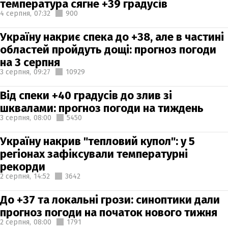
температура сягне +39 градусів
4 серпня,
07:32
900
Україну накриє спека до +38, але в частині
областей пройдуть дощі: прогноз погоди
на 3 серпня
3 серпня,
09:27
10929
Від спеки +40 градусів до злив зі
шквалами: прогноз погоди на тиждень
3 серпня,
08:00
5450
Україну накрив "тепловий купол": у 5
регіонах зафіксували температурні
рекорди
2 серпня,
14:52
3642
До +37 та локальні грози: синоптики дали
прогноз погоди на початок нового тижня
2 серпня,
08:00
1791