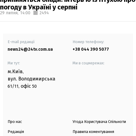
погоду в Україні у серпні
29 липня,
14:00
2494
E-mail редакції
Номер телефону:
news24@24tv.com.ua
+38 044 390 5077
Ми тут:
Ми в соцмережах:
м.Київ
,
вул. Володимирська
офіс
61/11,
50
Про нас
Угода Користувача Спільноти
Редакція
Правила коментування