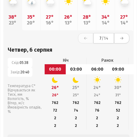
38°
35°
27°
26°
28°
34°
27°
23°
20°
16°
13°
13°
14°
14°
7
/14
Четвер, 6 серпня
Ніч
Ранок
Схід:
05:38
00:00
03:00
06:00
09:00
1
Захід:
20:40
Температура С°
26°
25°
24°
30°
Відчувається як
Тиск, мм
26°
25°
24°
31°
Вологість, %
762
762
762
762
Вітер, м/с
Ймовірність опадів,
72
74
76
52
%
2
2
2
2
2
2
2
2