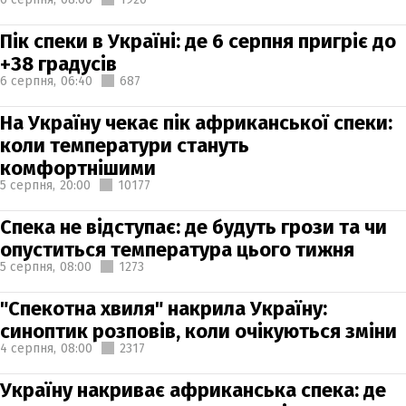
Пік спеки в Україні: де 6 серпня пригріє до
+38 градусів
6 серпня,
06:40
687
На Україну чекає пік африканської спеки:
коли температури стануть
комфортнішими
5 серпня,
20:00
10177
Спека не відступає: де будуть грози та чи
опуститься температура цього тижня
5 серпня,
08:00
1273
"Спекотна хвиля" накрила Україну:
синоптик розповів, коли очікуються зміни
4 серпня,
08:00
2317
Україну накриває африканська спека: де