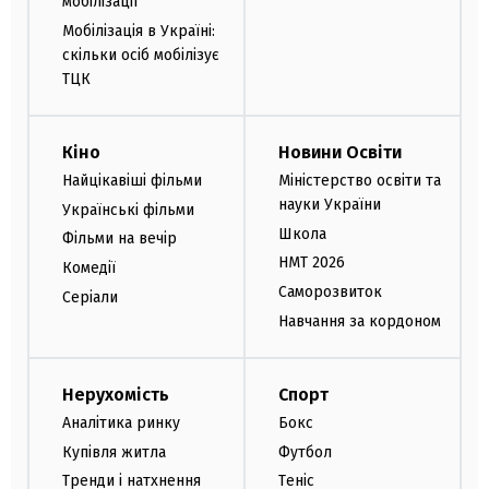
мобілізації
Мобілізація в Україні:
скільки осіб мобілізує
ТЦК
Кіно
Новини Освіти
Найцікавіші фільми
Міністерство освіти та
науки України
Українські фільми
Школа
Фільми на вечір
НМТ 2026
Комедії
Саморозвиток
Серіали
Навчання за кордоном
Нерухомість
Спорт
Аналітика ринку
Бокс
Купівля житла
Футбол
Тренди і натхнення
Теніс