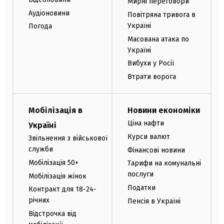
Мирні переговори
Аудіоновини
Повітряна тривога в
Україні
Погода
Масована атака по
Україні
Вибухи у Росії
Втрати ворога
Мобілізація в
Новини економіки
Ціна нафти
Україні
Курси валют
Звільнення з військової
служби
Фінансові новини
Мобілізація 50+
Тарифи на комунальні
послуги
Мобілізація жінок
Податки
Контракт для 18-24-
річних
Пенсія в Україні
Відстрочка від