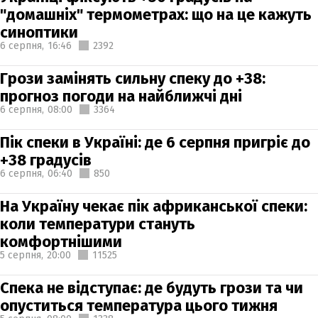
"домашніх" термометрах: що на це кажуть
синоптики
6 серпня,
16:46
2392
Грози замінять сильну спеку до +38:
прогноз погоди на найближчі дні
6 серпня,
08:00
3364
Пік спеки в Україні: де 6 серпня пригріє до
+38 градусів
6 серпня,
06:40
850
На Україну чекає пік африканської спеки:
коли температури стануть
комфортнішими
5 серпня,
20:00
11525
Спека не відступає: де будуть грози та чи
опуститься температура цього тижня