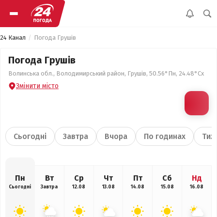
24 Канал
Погода Грушів
Погода Грушів
Волинська обл., Володимирський район, Грушів, 50.56°Пн, 24.48°Сх
Змінити місто
Сьогодні
Завтра
Вчора
По годинах
Тиж
Пн
Вт
Ср
Чт
Пт
Сб
Нд
Сьогодні
Завтра
12.08
13.08
14.08
15.08
16.08