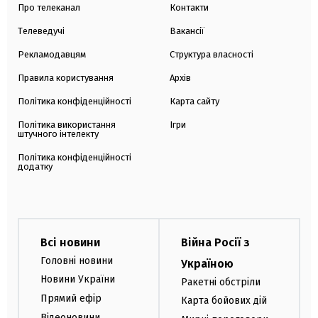
Про телеканал
Контакти
Телеведучі
Вакансії
Рекламодавцям
Структура власності
Правила користування
Архів
Політика конфіденційності
Карта сайту
Політика використання
Ігри
штучного інтелекту
Політика конфіденційності
додатку
Всі новини
Війна Росії з
Головні новини
Україною
Новини України
Ракетні обстріли
Прямий ефір
Карта бойових дій
Відеоновини