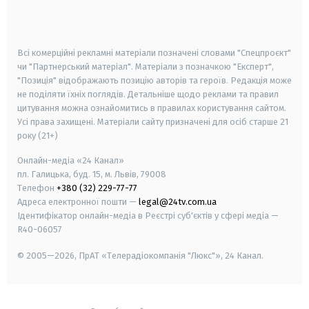
smart tv
samsung smart tv
Всі комерційні рекламні матеріали позначені словами "Спецпроєкт"
чи "Партнерський матеріал". Матеріали з позначкою "Експерт",
"Позиція" відображають позицію авторів та героїв. Редакція може
не поділяти їхніх поглядів. Детальніше щодо реклами та правил
цитування можна ознайомитись в правилах користування сайтом.
Усі права захищені.
Матеріали сайту призначені для осіб старше
21
року (21+)
Онлайн-медіа «24 Канал»
пл. Галицька, буд. 15, м. Львів, 79008
Телефон
+380 (32) 229-77-77
Адреса електронної пошти —
legal@24tv.com.ua
Ідентифікатор онлайн-медіа в Реєстрі суб'єктів у сфері медіа —
R40-06057
© 2005—2026,
ПрАТ «Телерадіокомпанія "Люкс"», 24 Канал.