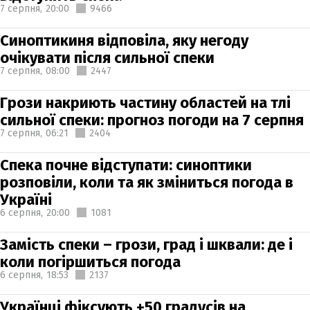
7 серпня,
20:00
9466
Синоптикиня відповіла, яку негоду
очікувати після сильної спеки
7 серпня,
08:00
2447
Грози накриють частину областей на тлі
сильної спеки: прогноз погоди на 7 серпня
7 серпня,
06:21
2404
Спека почне відступати: синоптики
розповіли, коли та як зміниться погода в
Україні
6 серпня,
20:00
1081
Замість спеки – грози, град і шквали: де і
коли погіршиться погода
6 серпня,
18:53
2137
Українці фіксують +50 градусів на