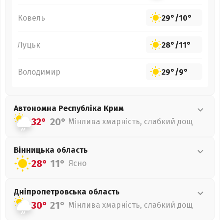
Ковель
29°
/
10°
Луцьк
28°
/
11°
Володимир
29°
/
9°
Автономна Республіка Крим
32°
20°
Мінлива хмарність, слабкий дощ
Вінницька
область
28°
11°
Ясно
Дніпропетровська
область
30°
21°
Мінлива хмарність, слабкий дощ