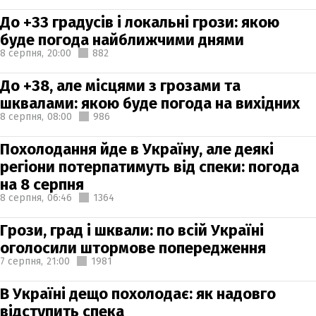
До +33 градусів і локальні грози: якою
буде погода найближчими днями
8 серпня,
20:00
882
До +38, але місцями з грозами та
шквалами: якою буде погода на вихідних
8 серпня,
08:00
986
Похолодання йде в Україну, але деякі
регіони потерпатимуть від спеки: погода
на 8 серпня
8 серпня,
06:46
1364
Грози, град і шквали: по всій Україні
оголосили штормове попередження
7 серпня,
21:00
1981
В Україні дещо похолодає: як надовго
відступить спека