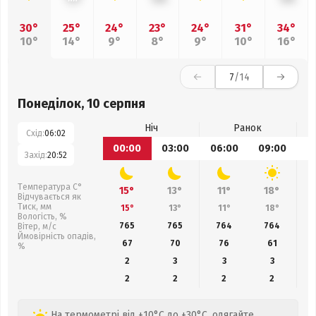
30°
25°
24°
23°
24°
31°
34°
10°
14°
9°
8°
9°
10°
16°
7
/14
Понеділок, 10 серпня
Ніч
Ранок
Схід:
06:02
00:00
03:00
06:00
09:00
1
Захід:
20:52
Температура С°
15°
13°
11°
18°
Відчувається як
Тиск, мм
15°
13°
11°
18°
Вологість, %
765
765
764
764
Вітер, м/с
Ймовірність опадів,
67
70
76
61
%
2
3
3
3
2
2
2
2
На термометрі від +10°C до +30°C, одягайте