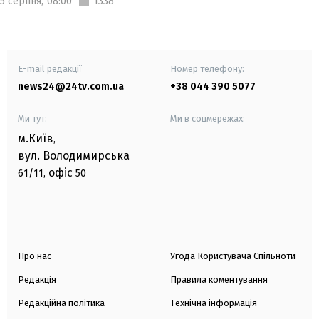
5 серпня,
08:00
1338
E-mail редакції
Номер телефону:
news24@24tv.com.ua
+38 044 390 5077
Ми тут:
Ми в соцмережах:
м.Київ
,
вул. Володимирська
офіс
61/11,
50
Про нас
Угода Користувача Спільноти
Редакція
Правила коментування
Редакційна політика
Технічна інформація