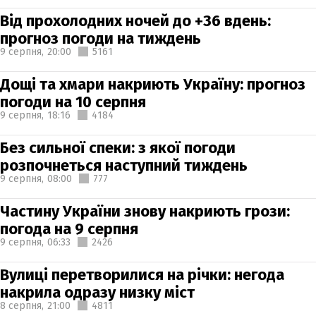
Від прохолодних ночей до +36 вдень:
прогноз погоди на тиждень
9 серпня,
20:00
5161
Дощі та хмари накриють Україну: прогноз
погоди на 10 серпня
9 серпня,
18:16
4184
Без сильної спеки: з якої погоди
розпочнеться наступний тиждень
9 серпня,
08:00
777
Частину України знову накриють грози:
погода на 9 серпня
9 серпня,
06:33
2426
Вулиці перетворилися на річки: негода
накрила одразу низку міст
8 серпня,
21:00
4811