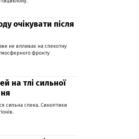
нтициклону.
оду очікувати після
айже не впливає на спекотну
атмосферного фронту
й на тлі сильної
пня
ься сильна спека. Синоптики
іонів.