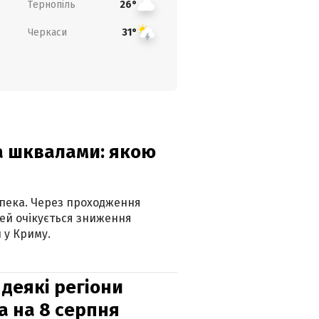
Тернопіль
26°
Черкаси
31°
та шквалами: якою
спека. Через проходження
ей очікується зниження
 у Криму.
 деякі регіони
а на 8 серпня