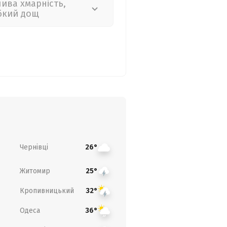
лива хмарність,
бкий дощ
Чернівці
26°
Житомир
25°
Кропивницький
32°
Одеса
36°