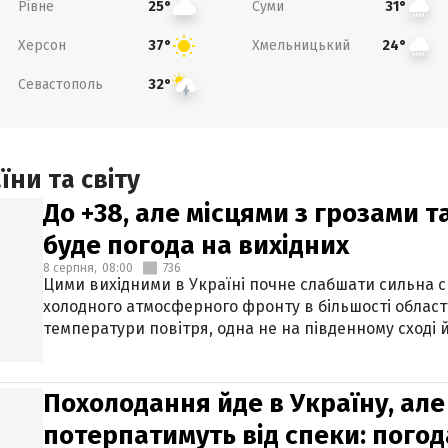
Рівне
Суми
25°
31°
Херсон
Хмельницький
37°
24°
Севастополь
32°
ни та світу
До +38, але місцями з грозами 
буде погода на вихідних
8 серпня,
08:00
736
Цими вихідними в Україні почне слабшати сильна 
холодного атмосферного фронту в більшості област
температури повітря, одна не на південному сході й
Похолодання йде в Україну, але
потерпатимуть від спеки: погод