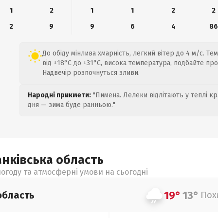
1
2
1
1
2
2
2
9
9
6
4
8
До обіду мінлива хмарність, легкий вітер до 4 м/с. 
від +18°C до +31°C, висока температура, подбайте пр
Надвечір розпочнуться зливи.
Народні прикмети:
"Пимена. Лелеки відлітають у теплі кр
дня — зима буде ранньою."
анківська
область
огоду та атмосферні умови на сьогодні
19°
13°
область
Пох