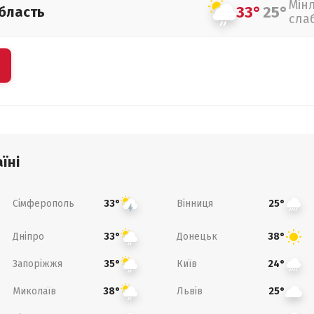
Мін
33°
25°
бласть
сла
їні
Сімферополь
Вінниця
33°
25°
Дніпро
Донецьк
33°
38°
Запоріжжя
Київ
35°
24°
Миколаїв
Львів
38°
25°