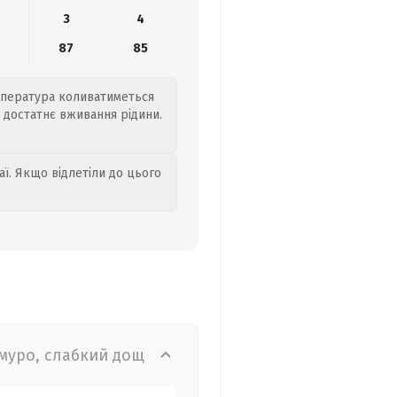
3
4
6
87
85
Температура коливатиметься
о достатнє вживання рідини.
аї. Якщо відлетіли до цього
муро, слабкий дощ