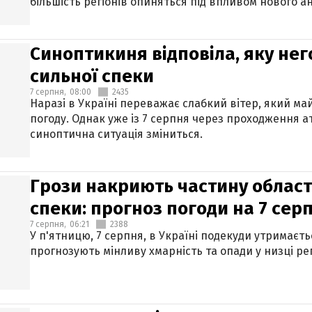
більшість регіонів опиняться під впливом нового а
Синоптикиня відповіла, яку нег
сильної спеки
7 серпня,
08:00
2435
Наразі в Україні переважає слабкий вітер, який м
погоду. Однак уже із 7 серпня через проходження 
синоптична ситуація зміниться.
Грози накриють частину областе
спеки: прогноз погоди на 7 сер
7 серпня,
06:21
2388
У п'ятницю, 7 серпня, в Україні подекуди утримаєт
прогнозують мінливу хмарність та опади у низці рег