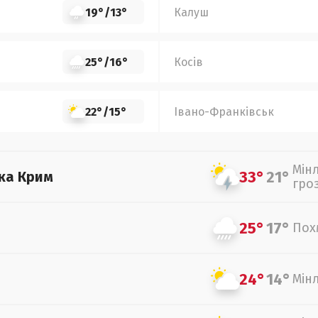
19°
/
13°
Калуш
25°
/
16°
Косів
22°
/
15°
Івано-Франківськ
Мін
33°
21°
ка Крим
гро
25°
17°
Пох
24°
14°
Мін