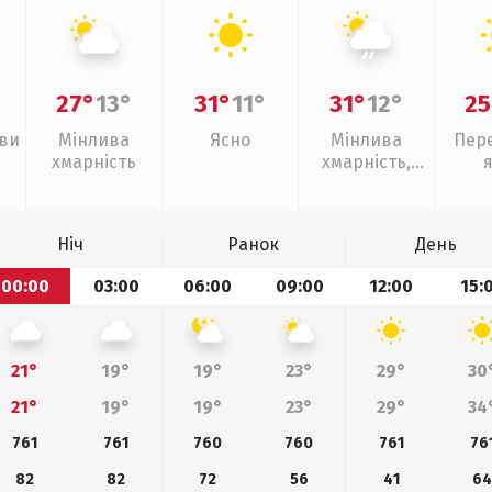
27°
13°
31°
11°
31°
12°
25
иви
Мінлива
Ясно
Мінлива
Пер
хмарність
хмарність,
слабкий дощ
Ніч
Ранок
День
00:00
03:00
06:00
09:00
12:00
15:
21°
19°
19°
23°
29°
30
21°
19°
19°
23°
29°
34
761
761
760
760
761
76
82
82
72
56
41
6