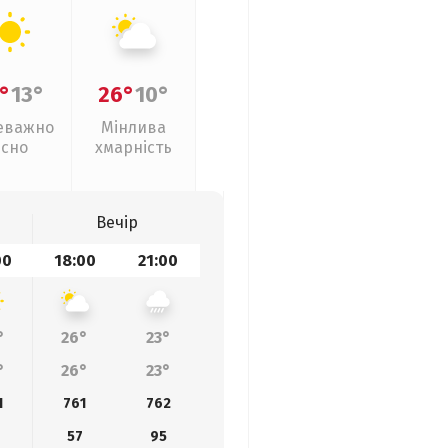
°
13°
26°
10°
еважно
Мінлива
ясно
хмарність
Вечір
00
18:00
21:00
°
26°
23°
°
26°
23°
1
761
762
4
57
95