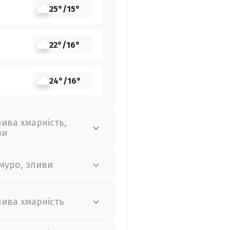
25°
/
15°
22°
/
16°
24°
/
16°
лива хмарність,
зи
муро, зливи
лива хмарність