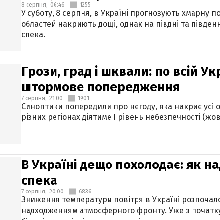
8 серпня,
06:46
1255
У суботу, 8 серпня, в Україні прогнозують хмарну п
областей накриють дощі, однак на півдні та півден
спека.
Грози, град і шквали: по всій У
штормове попередження
7 серпня,
21:00
1901
Синоптики попередили про негоду, яка накриє усі об
різних регіонах діятиме І рівень небезпечності (жов
В Україні дещо похолодає: як н
спека
7 серпня,
20:00
6836
Зниження температури повітря в Україні розпочалос
надходженням атмосферного фронту. Уже з початку