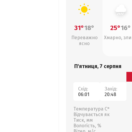
31°
18°
25°
16°
Переважно
Хмарно, зл
ясно
П'ятниця, 7 серпня
Схід:
Захід:
06:01
20:48
Температура С°
Відчувається як
Тиск, мм
Вологість, %
Вітер, м/с