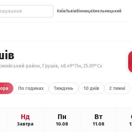
Київ
Львів
Вінниця
Хмельницький
шів
омийський район, Грушів, 48.49°Пн, 25.09°Сх
ора
По годинах
Тиждень
10 днів
2 тижні
Нд
Пн
Вт
Завтра
10.08
11.08
1