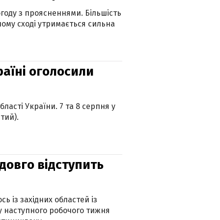
огоду з проясненнями. Більшість
ному сході утримається сильна
країні оголосили
ласті України. 7 та 8 серпня у
тий).
адовго відступить
ь із західних областей із
 наступного робочого тижня