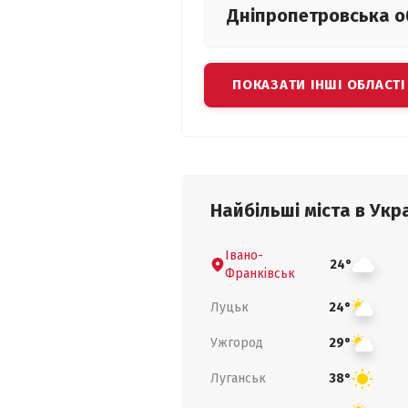
Дніпропетровська
о
ПОКАЗАТИ ІНШІ ОБЛАСТІ
Найбільші міста в Укра
Івано-
24°
Франківськ
Луцьк
24°
Ужгород
29°
Луганськ
38°