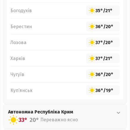
Богодухів
35°
/
21°
Берестин
36°
/
20°
Лозова
37°
/
20°
Харків
37°
/
21°
Чугуїв
36°
/
20°
Куп’янськ
36°
/
19°
Автономна Республіка Крим
33°
20°
Переважно ясно