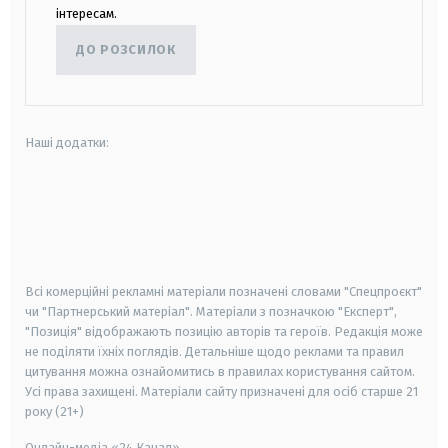
інтересам.
ДО РОЗСИЛОК
Наші додатки:
android
apple
smart tv
samsung smart tv
Всі комерційні рекламні матеріали позначені словами "Спецпроєкт"
чи "Партнерський матеріал". Матеріали з позначкою "Експерт",
"Позиція" відображають позицію авторів та героїв. Редакція може
не поділяти їхніх поглядів. Детальніше щодо реклами та правил
цитування можна ознайомитись в правилах користування сайтом.
Усі права захищені.
Матеріали сайту призначені для осіб старше
21
року (21+)
Онлайн-медіа «24 Канал»