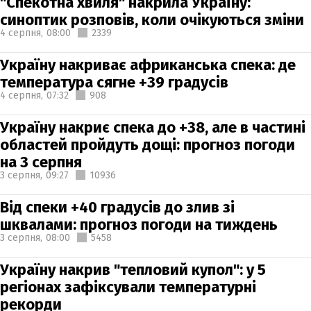
"Спекотна хвиля" накрила Україну:
синоптик розповів, коли очікуються зміни
4 серпня,
08:00
2339
Україну накриває африканська спека: де
температура сягне +39 градусів
4 серпня,
07:32
908
Україну накриє спека до +38, але в частині
областей пройдуть дощі: прогноз погоди
на 3 серпня
3 серпня,
09:27
10936
Від спеки +40 градусів до злив зі
шквалами: прогноз погоди на тиждень
3 серпня,
08:00
5458
Україну накрив "тепловий купол": у 5
регіонах зафіксували температурні
рекорди