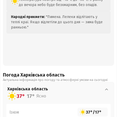
до вечора небо буде безхмарним, без опадів.
Народні прикмети:
"Пимена. Лелеки відлітають у
теплі краї. Якщо відлетіли до цього дня — зима буде
ранньою."
Погода Харківська
область
Актуальна інформація про погоду та атмосферні умови на сьогодні
Харківська
область
37°
17°
Ясно
Ізюм
37°
/
17°