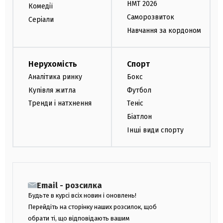
НМТ 2026
Комедії
Саморозвиток
Серіали
Навчання за кордоном
Нерухомість
Спорт
Аналітика ринку
Бокс
Купівля житла
Футбол
Тренди і натхнення
Теніс
Біатлон
Інші види спорту
Email - розсилка
Будьте в курсі всіх новин і оновлень!
Перейдіть на сторінку наших розсилок, щоб
обрати ті, що відповідають вашим