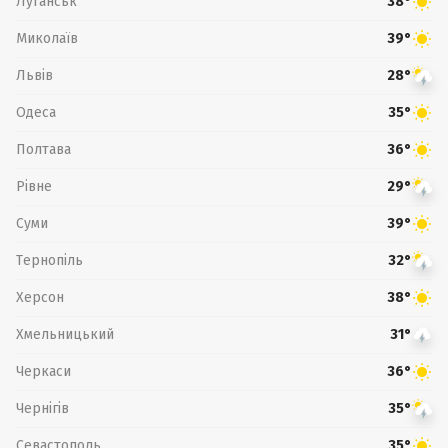
Луганськ
38°
Миколаїв
39°
Львів
28°
Одеса
35°
Полтава
36°
Рівне
29°
Суми
39°
Тернопіль
32°
Херсон
38°
Хмельницький
31°
Черкаси
36°
Чернігів
35°
Севастополь
35°