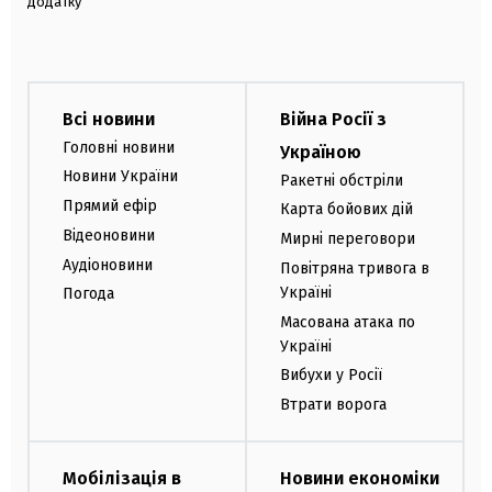
додатку
Всі новини
Війна Росії з
Головні новини
Україною
Новини України
Ракетні обстріли
Прямий ефір
Карта бойових дій
Відеоновини
Мирні переговори
Аудіоновини
Повітряна тривога в
Україні
Погода
Масована атака по
Україні
Вибухи у Росії
Втрати ворога
Мобілізація в
Новини економіки