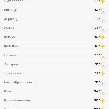
Сімферополь
33°
Вінниця
34°
Чернівці
33°
Луцьк
27°
Дніпро
36°
Донецьк
36°
Житомир
35°
Ужгород
31°
Запоріжжя
37°
Івано-Франківськ
31°
Київ
34°
Кропивницький
38°