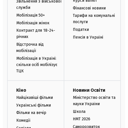
Курси валют
Звільнення з військової
служби
Фінансові новини
Мобілізація 50+
Тарифи на комунальні
послуги
Мобілізація жінок
Податки
Контракт для 18-24-
річних
Пенсія в Україні
Відстрочка від
мобілізації
Мобілізація в Україні:
скільки осіб мобілізує
ТЦК
Кіно
Новини Освіти
Найцікавіші фільми
Міністерство освіти та
науки України
Українські фільми
Школа
Фільми на вечір
НМТ 2026
Комедії
Саморозвиток