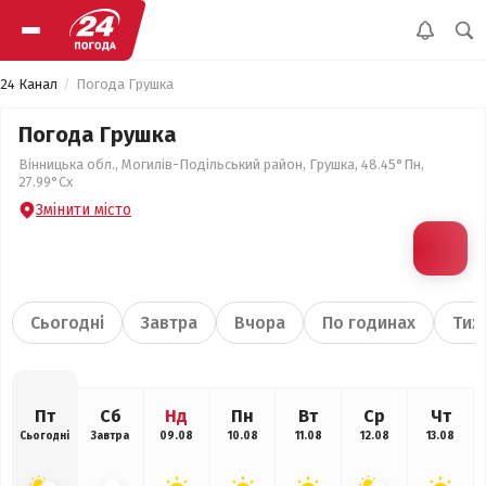
24 Канал
Погода Грушка
Погода Грушка
Вінницька обл., Могилів-Подільський район, Грушка, 48.45°Пн,
27.99°Сх
Змінити місто
Сьогодні
Завтра
Вчора
По годинах
Тиж
Пт
Сб
Нд
Пн
Вт
Ср
Чт
Сьогодні
Завтра
09.08
10.08
11.08
12.08
13.08