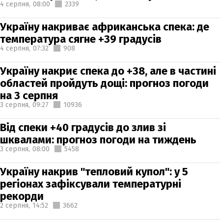
4 серпня,
08:00
2339
Україну накриває африканська спека: де
температура сягне +39 градусів
4 серпня,
07:32
908
Україну накриє спека до +38, але в частині
областей пройдуть дощі: прогноз погоди
на 3 серпня
3 серпня,
09:27
10936
Від спеки +40 градусів до злив зі
шквалами: прогноз погоди на тиждень
3 серпня,
08:00
5458
Україну накрив "тепловий купол": у 5
регіонах зафіксували температурні
рекорди
2 серпня,
14:52
3662