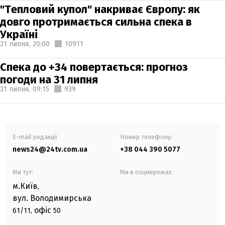
"Тепловий купол" накриває Європу: як
довго протримається сильна спека в
Україні
31 липня,
20:00
10911
Спека до +34 повертається: прогноз
погоди на 31 липня
31 липня,
09:15
939
E-mail редакції
Номер телефону:
news24@24tv.com.ua
+38 044 390 5077
Ми тут:
Ми в соцмережах:
м.Київ
,
вул. Володимирська
офіс
61/11,
50