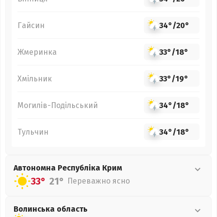
Гайсин
34°
/
20°
Жмеринка
33°
/
18°
Хмільник
33°
/
19°
Могилів-Подільський
34°
/
18°
Тульчин
34°
/
18°
Автономна Республіка Крим
33°
21°
Переважно ясно
Волинська
область