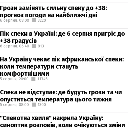
Грози замінять сильну спеку до +38:
прогноз погоди на найближчі дні
6 серпня,
08:00
3220
Пік спеки в Україні: де 6 серпня пригріє до
+38 градусів
6 серпня,
06:40
813
На Україну чекає пік африканської спеки:
коли температури стануть
комфортнішими
5 серпня,
20:00
11346
Спека не відступає: де будуть грози та чи
опуститься температура цього тижня
5 серпня,
08:00
1300
"Спекотна хвиля" накрила Україну:
синоптик розповів, коли очікуються зміни