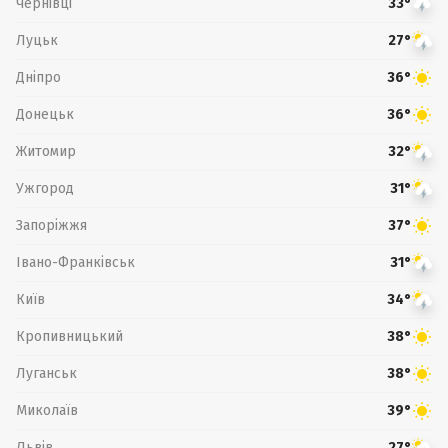
Чернівці
33°
Луцьк
27°
Дніпро
36°
Донецьк
36°
Житомир
32°
Ужгород
31°
Запоріжжя
37°
Івано-Франківськ
31°
Київ
34°
Кропивницький
38°
Луганськ
38°
Миколаїв
39°
Львів
27°