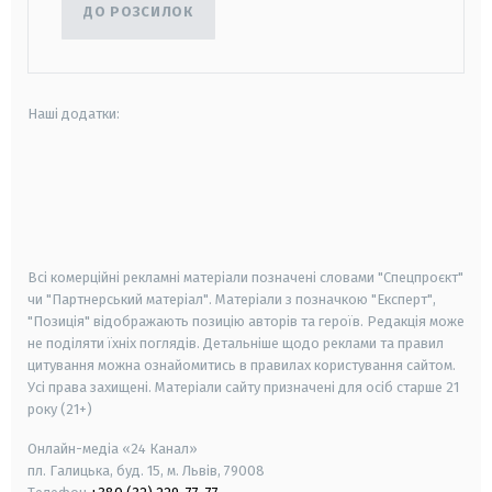
ДО РОЗСИЛОК
Наші додатки:
android
apple
smart tv
samsung smart tv
Всі комерційні рекламні матеріали позначені словами "Спецпроєкт"
чи "Партнерський матеріал". Матеріали з позначкою "Експерт",
"Позиція" відображають позицію авторів та героїв. Редакція може
не поділяти їхніх поглядів. Детальніше щодо реклами та правил
цитування можна ознайомитись в правилах користування сайтом.
Усі права захищені.
Матеріали сайту призначені для осіб старше
21
року (21+)
Онлайн-медіа «24 Канал»
пл. Галицька, буд. 15, м. Львів, 79008