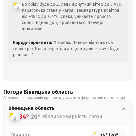
До обіду буде дощ, ледь відчутний вітер до 3 м/с,
парасолька стане у нагоді. Температура повітря
від +18°C до +34°C, спека, уникайте прямого
сонця. Вдень дощ припиниться. Ввечері
дощитиме.
Народні прикмети:
"Пимена. Лелеки відлітають у
теплі краї. Якщо відлетіли до цього дня — зима буде
ранньою."
Погода Вінницька
область
Актуальна інформація про погоду та атмосферні умови на сьогодні
Вінницька
область
34°
20°
Мінлива хмарність, грози
Вінниця
34°
/
20°