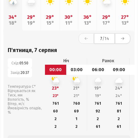
34°
29°
29°
30°
36°
29°
27°
18°
19°
15°
11°
13°
17°
13°
7
/14
П'ятниця, 7 серпня
Ніч
Ранок
Схід:
05:50
00:00
03:00
06:00
09:00
1
Захід:
20:37
Температура С°
23°
21°
19°
24°
Відчувається як
Тиск, мм
23°
21°
19°
24°
Вологість, %
761
760
761
761
Вітер, м/с
Ймовірність опадів,
60
69
92
81
%
2
1
2
2
2
2
61
61