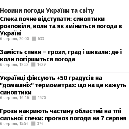
Новини погоди України та світу
Спека почне відступати: синоптики
розповіли, коли та як зміниться погода в
Україні
6 серпня,
20:00
633
Замість спеки – грози, град і шквали: де і
коли погіршиться погода
6 серпня,
18:53
1439
Українці фіксують +50 градусів на
"домашніх" термометрах: що на це кажуть
синоптики
6 серпня,
16:46
1570
Грози накриють частину областей на тлі
сильної спеки: прогноз погоди на 7 серпня
6 серпня,
15:54
374