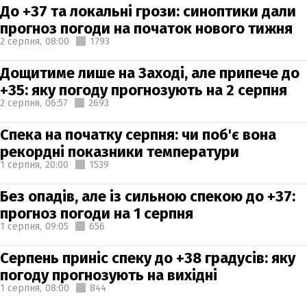
До +37 та локальні грози: синоптики дали
прогноз погоди на початок нового тижня
2 серпня,
08:00
1793
Дощитиме лише на Заході, але припече до
+35: яку погоду прогнозують на 2 серпня
2 серпня,
06:57
2693
Спека на початку серпня: чи поб'є вона
рекордні показники температури
1 серпня,
20:00
1539
Без опадів, але із сильною спекою до +37:
прогноз погоди на 1 серпня
1 серпня,
09:05
656
Серпень приніс спеку до +38 градусів: яку
погоду прогнозують на вихідні
1 серпня,
08:00
844