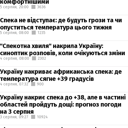
комфортнішими
5 серпня,
20:00
3636
Спека не відступає: де будуть грози та чи
опуститься температура цього тижня
5 серпня,
08:00
1235
"Спекотна хвиля" накрила Україну:
синоптик розповів, коли очікуються зміни
4 серпня,
08:00
2302
Україну накриває африканська спека: де
температура сягне +39 градусів
4 серпня,
07:32
900
Україну накриє спека до +38, але в частині
областей пройдуть дощі: прогноз погоди
на 3 серпня
3 серпня,
09:27
10924