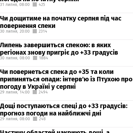
31 липня,
08:00
425
Чи дощитиме на початку серпня під час
повернення спеки
30 липня,
20:00
2314
Липень завершиться спекою: в яких
регіонах знову пригріє до +33 градусів
30 липня,
08:00
1884
Чи повернеться спека до +35 та коли
припиняться опади: інтерв'ю із Птухою про
погоду в Україні у серпні
29 липня,
14:00
2494
Дощі поступаються спеці до +33 градусів:
прогноз погоди на найближчі дні
29 липня,
08:00
248
Частину областей накриють дощі, а