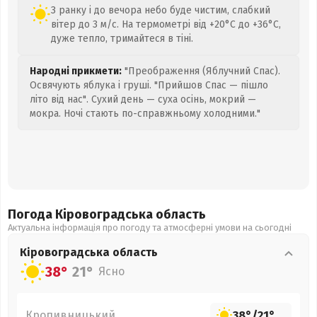
З ранку і до вечора небо буде чистим, слабкий
вітер до 3 м/с. На термометрі від +20°C до +36°C,
дуже тепло, тримайтеся в тіні.
Народні прикмети:
"Преображення (Яблучний Спас).
Освячують яблука і груші. "Прийшов Спас — пішло
літо від нас". Сухий день — суха осінь, мокрий —
мокра. Ночі стають по-справжньому холодними."
Погода Кіровоградська
область
Актуальна інформація про погоду та атмосферні умови на сьогодні
Кіровоградська
область
38°
21°
Ясно
Кропивницький
38°
/
21°