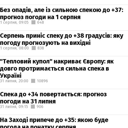
Без опадів, але із сильною спекою до +37:
прогноз погоди на 1 серпня
1 серпня,
09:05
648
Серпень приніс спеку до +38 градусів: яку
погоду прогнозують на вихідні
1 серпня,
08:00
838
"Тепловий купол" накриває Європу: як
довго протримається сильна спека в
Україні
31 липня,
20:00
10896
Спека до +34 повертається: прогноз
погоди на 31 липня
31 липня,
09:15
906
На Заході припече до +35: якою буде
погода на початку серпня