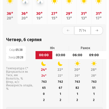
36°
36°
30°
27°
29°
31°
31°
20°
20°
19°
15°
13°
13°
17°
7
/14
Четвер, 6 серпня
Ніч
Ранок
Схід:
05:38
00:00
03:00
06:00
09:00
1
Захід:
20:28
Температура С°
24°
22°
20°
28°
Відчувається як
Тиск, мм
24°
22°
20°
28°
Вологість, %
763
762
763
763
Вітер, м/с
Ймовірність опадів,
65
67
82
51
%
0
1
1
1
2
2
2
2