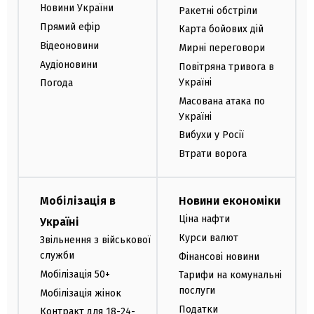
Новини України
Ракетні обстріли
Прямий ефір
Карта бойових дій
Відеоновини
Мирні переговори
Аудіоновини
Повітряна тривога в
Україні
Погода
Масована атака по
Україні
Вибухи у Росії
Втрати ворога
Мобілізація в
Новини економіки
Ціна нафти
Україні
Курси валют
Звільнення з військової
служби
Фінансові новини
Мобілізація 50+
Тарифи на комунальні
послуги
Мобілізація жінок
Податки
Контракт для 18-24-