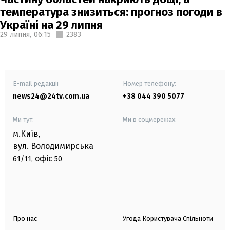
температура знизиться: прогноз погоди в
Україні на 29 липня
29 липня,
06:15
2383
E-mail редакції
Номер телефону:
news24@24tv.com.ua
+38 044 390 5077
Ми тут:
Ми в соцмережах:
м.Київ
,
вул. Володимирська
офіс
61/11,
50
Про нас
Угода Користувача Спільноти