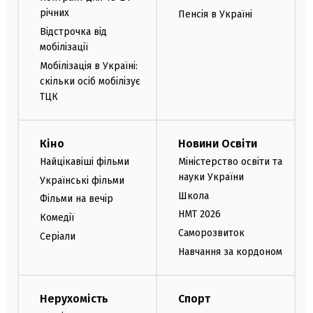
річних
Пенсія в Україні
Відстрочка від
мобілізації
Мобілізація в Україні:
скільки осіб мобілізує
ТЦК
Кіно
Новини Освіти
Найцікавіші фільми
Міністерство освіти та
науки України
Українські фільми
Школа
Фільми на вечір
НМТ 2026
Комедії
Саморозвиток
Серіали
Навчання за кордоном
Нерухомість
Спорт