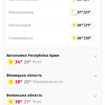
Новоукраїнка
37°
/
21°
Олександрія
36°
/
21°
Голованівськ
36°
/
20°
Автономна Республіка Крим
34°
20°
Ясно
Вінницька
область
38°
20°
Переважно ясно
Волинська
область
38°
21°
Ясно