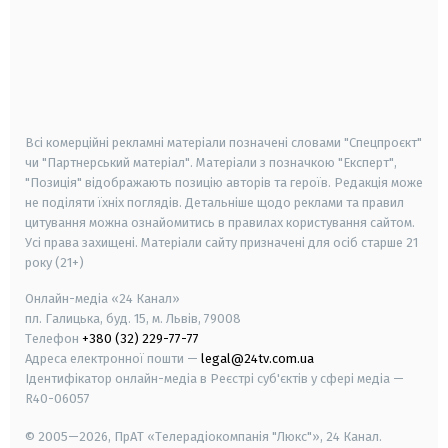
android
apple
smart tv
samsung smart tv
Всі комерційні рекламні матеріали позначені словами "Спецпроєкт"
чи "Партнерський матеріал". Матеріали з позначкою "Експерт",
"Позиція" відображають позицію авторів та героїв. Редакція може
не поділяти їхніх поглядів. Детальніше щодо реклами та правил
цитування можна ознайомитись в правилах користування сайтом.
Усі права захищені.
Матеріали сайту призначені для осіб старше
21
року (21+)
Онлайн-медіа «24 Канал»
пл. Галицька, буд. 15, м. Львів, 79008
Телефон
+380 (32) 229-77-77
Адреса електронної пошти —
legal@24tv.com.ua
Ідентифікатор онлайн-медіа в Реєстрі суб'єктів у сфері медіа —
R40-06057
© 2005—2026,
ПрАТ «Телерадіокомпанія "Люкс"», 24 Канал.