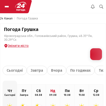
24 Канал
Погода Грушка
Погода Грушка
Кіровоградська обл., Голованівський район, Грушка, 48.35°Пн,
30.29°Сх
Змінити місто
Сьогодні
Завтра
Вчора
По годинах
Тиж
Чт
Пт
Сб
Нд
Пн
Вт
Ср
Сьогодні
Завтра
08.08
09.08
10.08
11.08
12.08