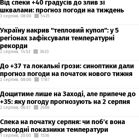
Від спеки +40 градусів до злив зі
шквалами: прогноз погоди на тиждень
3 серпня,
08:00
5435
Україну накрив "тепловий купол": у 5
регіонах зафіксували температурні
рекорди
2 серпня,
14:52
3633
До +37 та локальні грози: синоптики дали
прогноз погоди на початок нового тижня
2 серпня,
08:00
1787
Дощитиме лише на Заході, але припече до
+35: яку погоду прогнозують на 2 серпня
2 серпня,
06:57
2686
Спека на початку серпня: чи поб'є вона
рекордні показники температури
1 серпня,
20:00
1536