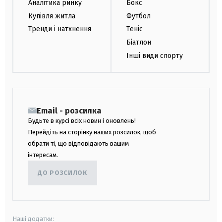
Аналітика ринку
Бокс
Купівля житла
Футбол
Тренди і натхнення
Теніс
Біатлон
Інші види спорту
Email - розсилка
Будьте в курсі всіх новин і оновлень!
Перейдіть на сторінку наших розсилок, щоб
обрати ті, що відповідають вашим
інтересам.
ДО РОЗСИЛОК
Наші додатки: