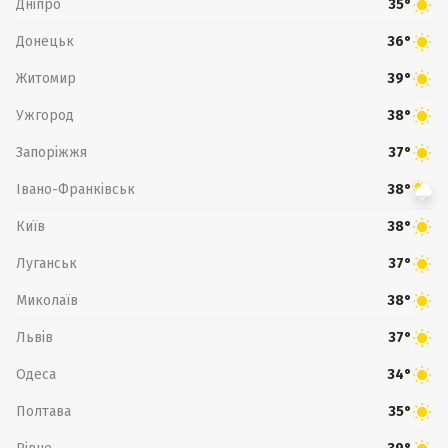
Дніпро
35°
Донецьк
36°
Житомир
39°
Ужгород
38°
Запоріжжя
37°
Івано-Франківськ
38°
Київ
38°
Луганськ
37°
Миколаїв
38°
Львів
37°
Одеса
34°
Полтава
35°