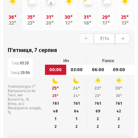
36°
35°
31°
30°
31°
29°
25°
22°
23°
20°
17°
18°
17°
13°
7
/14
П'ятниця, 7 серпня
Ніч
Ранок
Схід:
05:20
00:00
03:00
06:00
09:00
1
Захід:
20:06
Температура С°
25°
24°
23°
30°
Відчувається як
Тиск, мм
25°
24°
23°
30°
Вологість, %
761
761
761
761
Вітер, м/с
Ймовірність опадів,
48
64
69
42
%
1
1
2
2
2
2
2
2