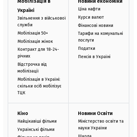
Мобілізація в
Новини економіки
Ціна нафти
Україні
Курси валют
Звільнення з військової
служби
Фінансові новини
Мобілізація 50+
Тарифи на комунальні
послуги
Мобілізація жінок
Податки
Контракт для 18-24-
річних
Пенсія в Україні
Відстрочка від
мобілізації
Мобілізація в Україні:
скільки осіб мобілізує
ТЦК
Кіно
Новини Освіти
Найцікавіші фільми
Міністерство освіти та
науки України
Українські фільми
Школа