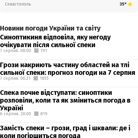
Севастополь
35°
Новини погоди України та світу
Синоптикиня відповіла, яку негоду
очікувати після сильної спеки
7 серпня,
08:00
191
Грози накриють частину областей на тлі
сильної спеки: прогноз погоди на 7 серпня
7 серпня,
06:21
1855
Спека почне відступати: синоптики
розповіли, коли та як зміниться погода в
Україні
6 серпня,
20:00
819
Замість спеки – грози, град і шквали: де і
коли погіршиться погода