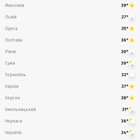
Миколаїв
39°
Львів
27°
Одеса
35°
Полтава
36°
Рівне
30°
Суми
39°
Тернопіль
32°
Харків
37°
Херсон
38°
Хмельницький
31°
Черкаси
36°
Чернігів
34°