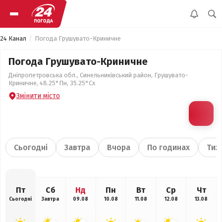
24 Канал
Погода Грушувато-Криничне
Погода Грушувато-Криничне
Дніпропетровська обл., Синельниківський район, Грушувато-
Криничне, 48.25°Пн, 35.25°Сх
Змінити місто
Сьогодні
Завтра
Вчора
По годинах
Тиж
Пт
Сб
Нд
Пн
Вт
Ср
Чт
Сьогодні
Завтра
09.08
10.08
11.08
12.08
13.08