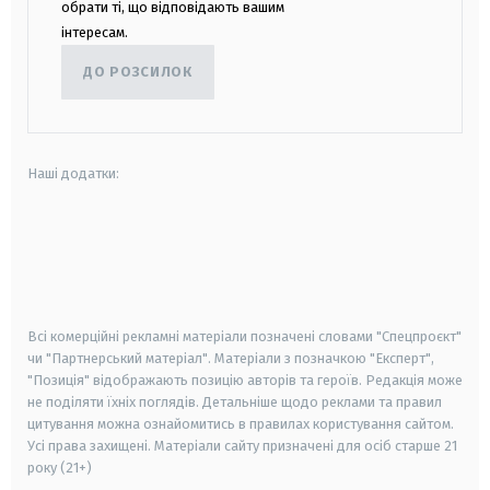
обрати ті, що відповідають вашим
інтересам.
ДО РОЗСИЛОК
Наші додатки:
android
apple
smart tv
samsung smart tv
Всі комерційні рекламні матеріали позначені словами "Спецпроєкт"
чи "Партнерський матеріал". Матеріали з позначкою "Експерт",
"Позиція" відображають позицію авторів та героїв. Редакція може
не поділяти їхніх поглядів. Детальніше щодо реклами та правил
цитування можна ознайомитись в правилах користування сайтом.
Усі права захищені.
Матеріали сайту призначені для осіб старше
21
року (21+)