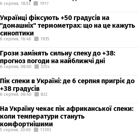
6 серпня,
18:53
1917
Українці фіксують +50 градусів на
"домашніх" термометрах: що на це кажуть
синоптики
6 серпня,
16:46
1935
Грози замінять сильну спеку до +38:
прогноз погоди на найближчі дні
6 серпня,
08:00
3254
Пік спеки в Україні: де 6 серпня пригріє до
+38 градусів
6 серпня,
06:40
822
На Україну чекає пік африканської спеки:
коли температури стануть
комфортнішими
5 серпня,
20:00
11392