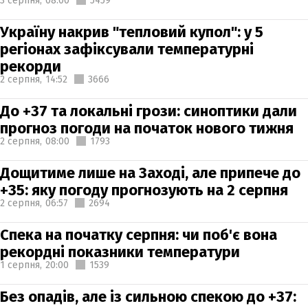
3 серпня,
08:00
5459
Україну накрив "тепловий купол": у 5
регіонах зафіксували температурні
рекорди
2 серпня,
14:52
3666
До +37 та локальні грози: синоптики дали
прогноз погоди на початок нового тижня
2 серпня,
08:00
1793
Дощитиме лише на Заході, але припече до
+35: яку погоду прогнозують на 2 серпня
2 серпня,
06:57
2694
Спека на початку серпня: чи поб'є вона
рекордні показники температури
1 серпня,
20:00
1539
Без опадів, але із сильною спекою до +37: