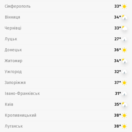
Сімферополь
33°
Вінниця
34°
Чернівці
33°
Луцьк
27°
Донецьк
36°
Житомир
34°
Ужгород
32°
Запоріжжя
37°
Івано-Франківськ
31°
Київ
35°
Кропивницький
38°
Луганськ
38°