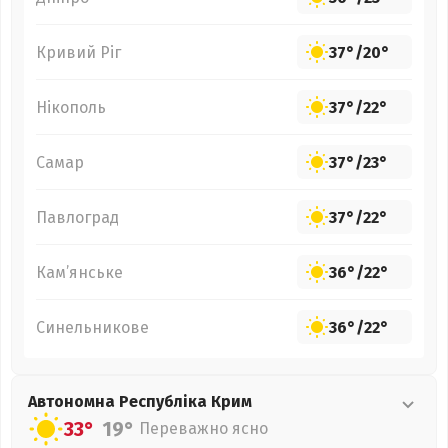
Кривий Ріг
37°
/
20°
Нікополь
37°
/
22°
Самар
37°
/
23°
Павлоград
37°
/
22°
Кам’янське
36°
/
22°
Синельникове
36°
/
22°
Автономна Республіка Крим
33°
19°
Переважно ясно