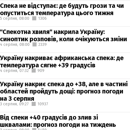
Спека не відступає: де будуть грози та чи
опуститься температура цього тижня
5 серпня,
08:00
1306
"Спекотна хвиля" накрила Україну:
синоптик розповів, коли очікуються зміни
4 серпня,
08:00
2339
Україну накриває африканська спека: де
температура сягне +39 градусів
4 серпня,
07:32
909
Україну накриє спека до +38, але в частині
областей пройдуть дощі: прогноз погоди
на 3 серпня
3 серпня,
09:27
10937
Від спеки +40 градусів до злив зі
шквалами: прогноз погоди на тиждень