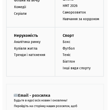
Фільми на вечір
НМТ 2026
Комедії
Саморозвиток
Серіали
Навчання за кордоном
Нерухомість
Спорт
Аналітика ринку
Бокс
Купівля житла
Футбол
Тренди і натхнення
Теніс
Біатлон
Інші види спорту
Email - розсилка
Будьте в курсі всіх новин і оновлень!
Перейдіть на сторінку наших розсилок, щоб