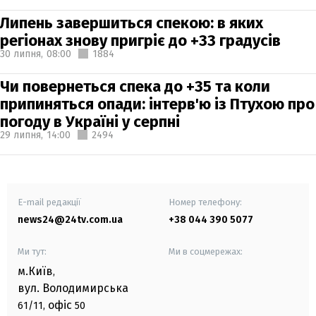
Липень завершиться спекою: в яких
регіонах знову пригріє до +33 градусів
30 липня,
08:00
1884
Чи повернеться спека до +35 та коли
припиняться опади: інтерв'ю із Птухою про
погоду в Україні у серпні
29 липня,
14:00
2494
E-mail редакції
Номер телефону:
news24@24tv.com.ua
+38 044 390 5077
Ми тут:
Ми в соцмережах:
м.Київ
,
вул. Володимирська
офіс
61/11,
50