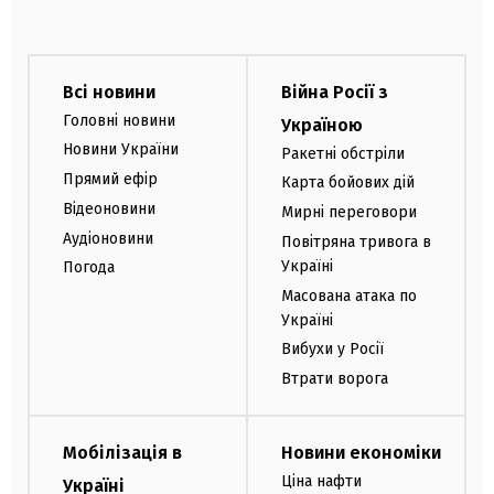
Всі новини
Війна Росії з
Головні новини
Україною
Новини України
Ракетні обстріли
Прямий ефір
Карта бойових дій
Відеоновини
Мирні переговори
Аудіоновини
Повітряна тривога в
Україні
Погода
Масована атака по
Україні
Вибухи у Росії
Втрати ворога
Мобілізація в
Новини економіки
Ціна нафти
Україні