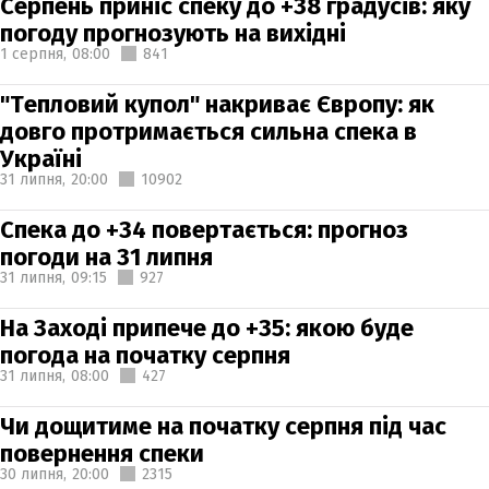
Серпень приніс спеку до +38 градусів: яку
погоду прогнозують на вихідні
1 серпня,
08:00
841
"Тепловий купол" накриває Європу: як
довго протримається сильна спека в
Україні
31 липня,
20:00
10902
Спека до +34 повертається: прогноз
погоди на 31 липня
31 липня,
09:15
927
На Заході припече до +35: якою буде
погода на початку серпня
31 липня,
08:00
427
Чи дощитиме на початку серпня під час
повернення спеки
30 липня,
20:00
2315