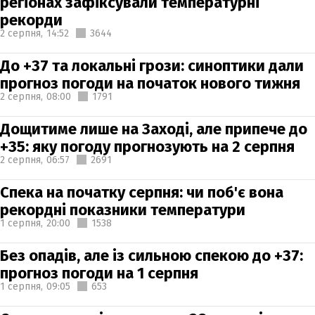
регіонах зафіксували температурні
рекорди
2 серпня,
14:52
3644
До +37 та локальні грози: синоптики дали
прогноз погоди на початок нового тижня
2 серпня,
08:00
1791
Дощитиме лише на Заході, але припече до
+35: яку погоду прогнозують на 2 серпня
2 серпня,
06:57
2691
Спека на початку серпня: чи поб'є вона
рекордні показники температури
1 серпня,
20:00
1538
Без опадів, але із сильною спекою до +37:
прогноз погоди на 1 серпня
1 серпня,
09:05
653