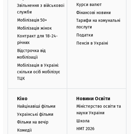
Курси валют
Звільнення з військової
служби
Фінансові новини
Мобілізація 50+
Тарифи на комунальні
послуги
Мобілізація жінок
Податки
Контракт для 18-24-
річних
Пенсія в Україні
Відстрочка від
мобілізації
Мобілізація в Україні:
скільки осіб мобілізує
ТЦК
Кіно
Новини Освіти
Найцікавіші фільми
Міністерство освіти та
науки України
Українські фільми
Школа
Фільми на вечір
НМТ 2026
Комедії