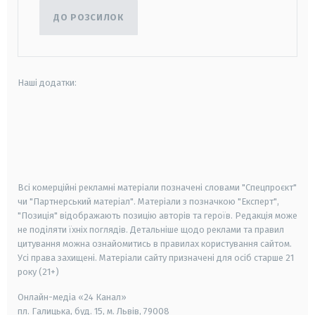
ДО РОЗСИЛОК
Наші додатки:
android
apple
smart tv
samsung smart tv
Всі комерційні рекламні матеріали позначені словами "Спецпроєкт"
чи "Партнерський матеріал". Матеріали з позначкою "Експерт",
"Позиція" відображають позицію авторів та героїв. Редакція може
не поділяти їхніх поглядів. Детальніше щодо реклами та правил
цитування можна ознайомитись в правилах користування сайтом.
Усі права захищені.
Матеріали сайту призначені для осіб старше
21
року (21+)
Онлайн-медіа «24 Канал»
пл. Галицька, буд. 15, м. Львів, 79008