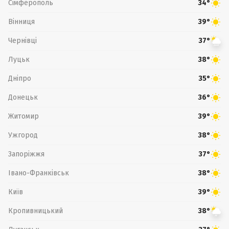
Сімферополь
34°
Вінниця
39°
Чернівці
37°
Луцьк
38°
Дніпро
35°
Донецьк
36°
Житомир
39°
Ужгород
38°
Запоріжжя
37°
Івано-Франківськ
38°
Київ
39°
Кропивницький
38°