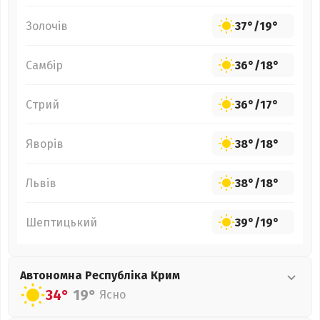
Золочів
37°
/
19°
Самбір
36°
/
18°
Стрий
36°
/
17°
Яворів
38°
/
18°
Львів
38°
/
18°
Шептицький
39°
/
19°
Автономна Республіка Крим
34°
19°
Ясно