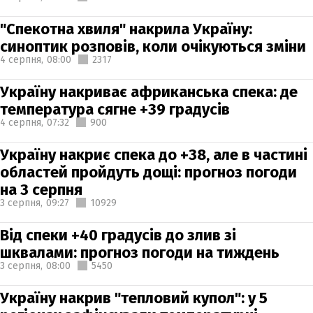
"Спекотна хвиля" накрила Україну:
синоптик розповів, коли очікуються зміни
4 серпня,
08:00
2317
Україну накриває африканська спека: де
температура сягне +39 градусів
4 серпня,
07:32
900
Україну накриє спека до +38, але в частині
областей пройдуть дощі: прогноз погоди
на 3 серпня
3 серпня,
09:27
10929
Від спеки +40 градусів до злив зі
шквалами: прогноз погоди на тиждень
3 серпня,
08:00
5450
Україну накрив "тепловий купол": у 5