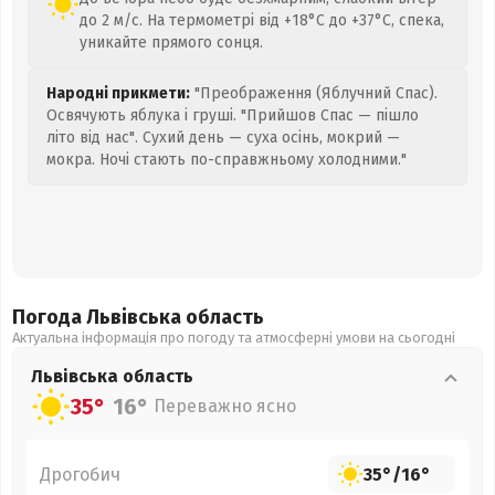
до 2 м/с. На термометрі від +18°C до +37°C, спека,
уникайте прямого сонця.
Народні прикмети:
"Преображення (Яблучний Спас).
Освячують яблука і груші. "Прийшов Спас — пішло
літо від нас". Сухий день — суха осінь, мокрий —
мокра. Ночі стають по-справжньому холодними."
Погода Львівська
область
Актуальна інформація про погоду та атмосферні умови на сьогодні
Львівська
область
35°
16°
Переважно ясно
Дрогобич
35°
/
16°