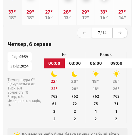
37°
29°
27°
28°
29°
33°
27°
18°
18°
14°
13°
12°
14°
14°
7
/14
Четвер, 6 серпня
Ніч
Ранок
Схід:
05:59
00:00
03:00
06:00
09:00
1
Захід:
20:54
Температура С°
22°
20°
18°
26°
Відчувається як
Тиск, мм
22°
20°
18°
26°
Вологість, %
762
762
762
762
Вітер, м/с
Ймовірність опадів,
61
72
75
71
%
2
2
1
1
2
2
2
2
До вечора небо буде безхмарним, слабкий вітер