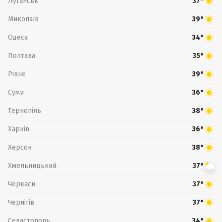
Луганськ
37°
Миколаїв
39°
Одеса
34°
Полтава
35°
Рівне
39°
Суми
36°
Тернопіль
38°
Харків
36°
Херсон
38°
Хмельницький
37°
Черкаси
37°
Чернігів
37°
Севастополь
34°