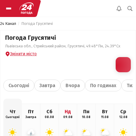
24 Канал
Погода Грусятичі
Погода Грусятичі
Львівська обл., Стрийський район, Грусятичі, 49.48°Пн, 24.39°Сх
Змінити місто
Сьогодні
Завтра
Вчора
По годинах
Тиж
Чт
Пт
Сб
Нд
Пн
Вт
Ср
Сьогодні
Завтра
08.08
09.08
10.08
11.08
12.08