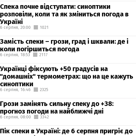
Спека почне відступати: синоптики
розповіли, коли та як зміниться погода в
Україні
6 серпня,
20:00
1021
Замість спеки – грози, град і шквали: де і
коли погіршиться погода
6 серпня,
18:53
2117
Українці фіксують +50 градусів на
"домашніх" термометрах: що на це кажуть
синоптики
6 серпня,
16:46
2325
Грози замінять сильну спеку до +38:
прогноз погоди на найближчі дні
6 серпня,
08:00
3342
Пік спеки в Україні: де 6 серпня пригріє до