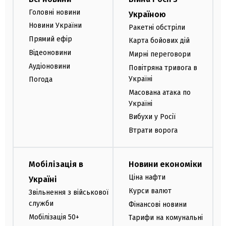
Головні новини
Україною
Новини України
Ракетні обстріли
Прямий ефір
Карта бойових дій
Відеоновини
Мирні переговори
Аудіоновини
Повітряна тривога в
Україні
Погода
Масована атака по
Україні
Вибухи у Росії
Втрати ворога
Мобілізація в
Новини економіки
Ціна нафти
Україні
Курси валют
Звільнення з військової
служби
Фінансові новини
Мобілізація 50+
Тарифи на комунальні