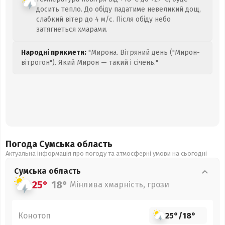
досить тепло. До обіду падатиме невеликий дощ,
слабкий вітер до 4 м/с. Після обіду небо
затягнеться хмарами.
Народні прикмети:
"Мирона. Вітряний день ("Мирон-
вітрогон"). Який Мирон — такий і січень."
Погода Сумська
область
Актуальна інформація про погоду та атмосферні умови на сьогодні
Сумська
область
25°
18°
Мінлива хмарність, грози
Конотоп
25°
/
18°