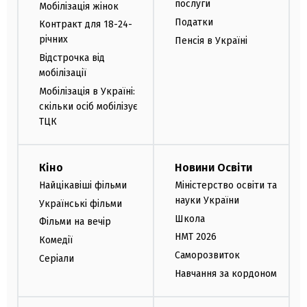
послуги
Мобілізація жінок
Податки
Контракт для 18-24-
річних
Пенсія в Україні
Відстрочка від
мобілізації
Мобілізація в Україні:
скільки осіб мобілізує
ТЦК
Кіно
Новини Освіти
Найцікавіші фільми
Міністерство освіти та
науки України
Українські фільми
Школа
Фільми на вечір
НМТ 2026
Комедії
Саморозвиток
Серіали
Навчання за кордоном