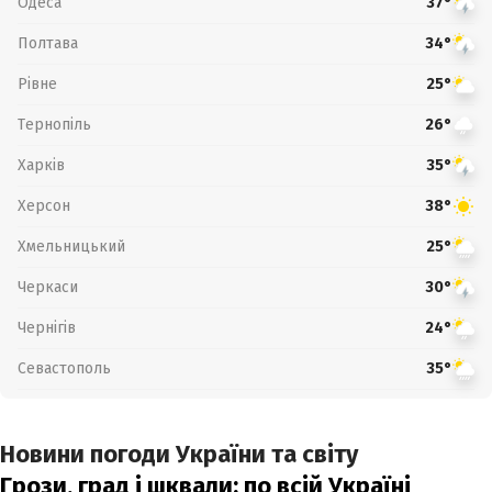
Одеса
37°
Полтава
34°
Рівне
25°
Тернопіль
26°
Харків
35°
Херсон
38°
Хмельницький
25°
Черкаси
30°
Чернігів
24°
Севастополь
35°
Новини погоди України та світу
Грози, град і шквали: по всій Україні