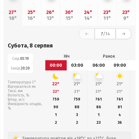
27°
25°
26°
30°
24°
23°
23°
18°
16°
13°
15°
14°
11°
9°
7
/14
Субота, 8 серпня
Ніч
Ранок
Схід:
05:19
00:00
03:00
06:00
09:00
1
Захід:
20:20
Температура С°
22°
21°
21°
21°
Відчувається як
Тиск, мм
22°
21°
21°
21°
Вологість, %
759
759
761
761
Вітер, м/с
Ймовірність опадів,
90
88
86
81
%
1
3
1
4
2
2
23
36
Температура повітря від +18°C до +27°C, буде