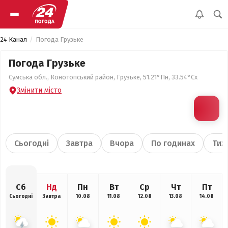
24 Канал
Погода Грузьке
Погода Грузьке
Сумська обл., Конотопський район, Грузьке, 51.21°Пн, 33.54°Сх
Змінити місто
Сьогодні
Завтра
Вчора
По годинах
Тиж
Сб
Нд
Пн
Вт
Ср
Чт
Пт
Сьогодні
Завтра
10.08
11.08
12.08
13.08
14.08