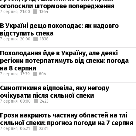
оголосили штормове попередження
7 серпня,
21:00
1364
В Україні дещо похолодає: як надовго
відступить спека
7 серпня,
20:00
1838
Похолодання йде в Україну, але деякі
регіони потерпатимуть від спеки: погода
на 8 серпня
7 серпня,
17:39
604
Синоптикиня відповіла, яку негоду
очікувати після сильної спеки
7 серпня,
08:00
2423
Грози накриють частину областей на тлі
сильної спеки: прогноз погоди на 7 серпня
7 серпня,
06:21
2381