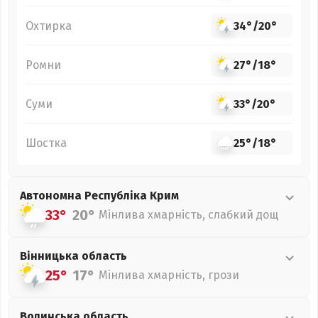
Охтирка
34°
/
20°
Ромни
27°
/
18°
Суми
33°
/
20°
Шостка
25°
/
18°
Автономна Республіка Крим
33°
20°
Мінлива хмарність, слабкий дощ
Вінницька
область
25°
17°
Мінлива хмарність, грози
Волинська
область