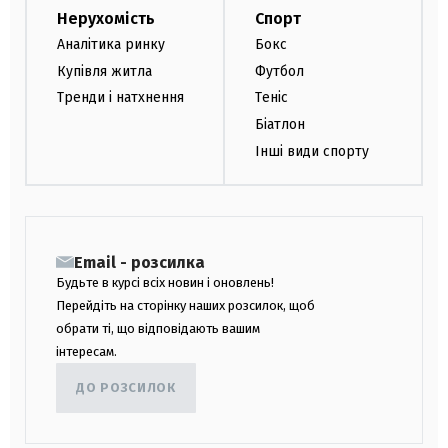
Нерухомість
Спорт
Аналітика ринку
Бокс
Купівля житла
Футбол
Тренди і натхнення
Теніс
Біатлон
Інші види спорту
Email - розсилка
Будьте в курсі всіх новин і оновлень!
Перейдіть на сторінку наших розсилок, щоб
обрати ті, що відповідають вашим
інтересам.
ДО РОЗСИЛОК