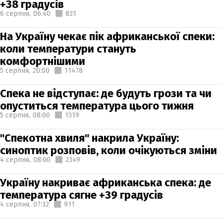
+38 градусів
6 серпня,
06:40
831
На Україну чекає пік африканської спеки:
коли температури стануть
комфортнішими
5 серпня,
20:00
11478
Спека не відступає: де будуть грози та чи
опуститься температура цього тижня
5 серпня,
08:00
1319
"Спекотна хвиля" накрила Україну:
синоптик розповів, коли очікуються зміни
4 серпня,
08:00
2349
Україну накриває африканська спека: де
температура сягне +39 градусів
4 серпня,
07:32
911