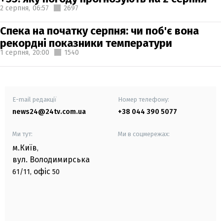
2 серпня,
06:57
2697
Спека на початку серпня: чи поб'є вона
рекордні показники температури
1 серпня,
20:00
1540
E-mail редакції
Номер телефону:
news24@24tv.com.ua
+38 044 390 5077
Ми тут:
Ми в соцмережах:
м.Київ
,
вул. Володимирська
офіс
61/11,
50