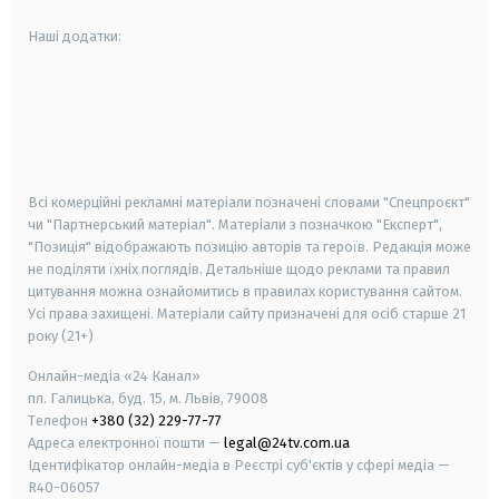
Наші додатки:
android
apple
smart tv
samsung smart tv
Всі комерційні рекламні матеріали позначені словами "Спецпроєкт"
чи "Партнерський матеріал". Матеріали з позначкою "Експерт",
"Позиція" відображають позицію авторів та героїв. Редакція може
не поділяти їхніх поглядів. Детальніше щодо реклами та правил
цитування можна ознайомитись в правилах користування сайтом.
Усі права захищені.
Матеріали сайту призначені для осіб старше
21
року (21+)
Онлайн-медіа «24 Канал»
пл. Галицька, буд. 15, м. Львів, 79008
Телефон
+380 (32) 229-77-77
Адреса електронної пошти —
legal@24tv.com.ua
Ідентифікатор онлайн-медіа в Реєстрі суб'єктів у сфері медіа —
R40-06057