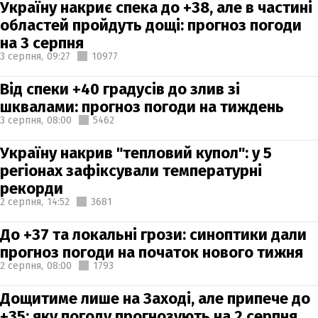
Україну накриє спека до +38, але в частині
областей пройдуть дощі: прогноз погоди
на 3 серпня
3 серпня,
09:27
10977
Від спеки +40 градусів до злив зі
шквалами: прогноз погоди на тиждень
3 серпня,
08:00
5462
Україну накрив "тепловий купол": у 5
регіонах зафіксували температурні
рекорди
2 серпня,
14:52
3681
До +37 та локальні грози: синоптики дали
прогноз погоди на початок нового тижня
2 серпня,
08:00
1793
Дощитиме лише на Заході, але припече до
+35: яку погоду прогнозують на 2 серпня