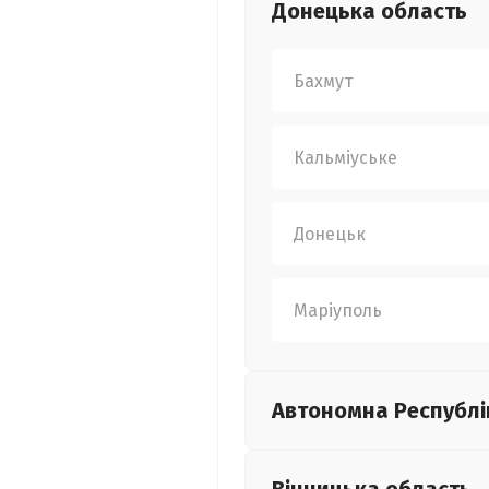
Донецька
область
Бахмут
Кальміуське
Донецьк
Маріуполь
Автономна Республі