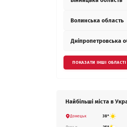
Вінницька
область
Волинська
область
Дніпропетровська
о
ПОКАЗАТИ ІНШІ ОБЛАСТІ
Найбільші міста в Укра
Донецьк
38°