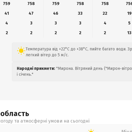
759
758
759
758
758
75
41
47
46
33
22
19
4
3
3
3
4
5
2
2
2
2
2
13
Температура від +22°C до +38°C, пийте багато води. З
легкий вітер до 5 м/с.
Народні прикмети:
"Мирона. Вітряний день ("Мирон-вітро
і січень."
а
область
огоду та атмосферні умови на сьогодні