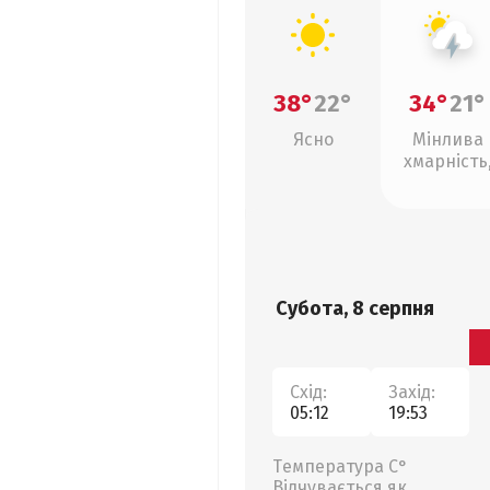
38°
22°
34°
21°
Ясно
Мінлива
хмарність
грози
Субота, 8 серпня
Схід:
Захід:
05:12
19:53
Температура С°
Відчувається як