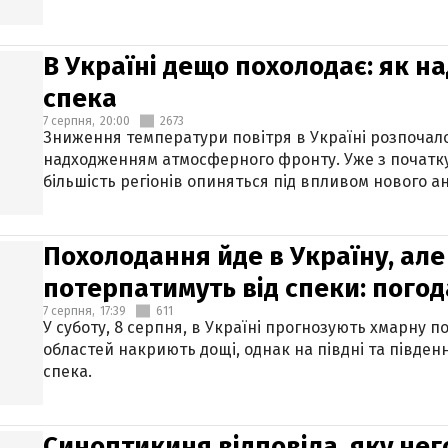
В Україні дещо похолодає: як н
спека
7 серпня,
20:00
2673
Зниження температури повітря в Україні розпочалос
надходженням атмосферного фронту. Уже з початку
більшість регіонів опиняться під впливом нового а
Похолодання йде в Україну, але
потерпатимуть від спеки: погод
7 серпня,
17:39
611
У суботу, 8 серпня, в Україні прогнозують хмарну п
областей накриють дощі, однак на півдні та півден
спека.
Синоптикиня відповіла, яку нег