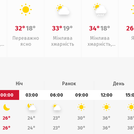
32°
18°
33°
19°
34°
18°
26
Переважно
Мінлива
Мінлива
,
ясно
хмарність
хмарність,
зливи
Ніч
Ранок
День
00:00
03:00
06:00
09:00
12:00
15:
26°
24°
23°
30°
36°
38
26°
24°
23°
30°
36°
38