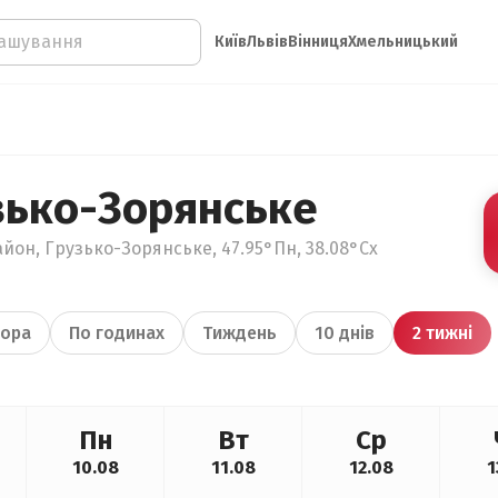
Київ
Львів
Вінниця
Хмельницький
зько-Зорянське
йон, Грузько-Зорянське, 47.95°Пн, 38.08°Сх
ора
По годинах
Тиждень
10 днів
2 тижні
Пн
Вт
Ср
10.08
11.08
12.08
1