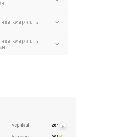
зи
лива хмарність
лива хмарність,
ви
Чернівці
26°