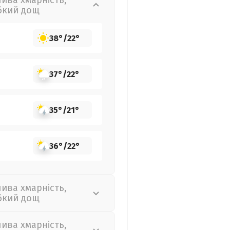
лива хмарність,
бкий дощ
38°
/
22°
37°
/
22°
35°
/
21°
36°
/
22°
лива хмарність,
бкий дощ
лива хмарність,