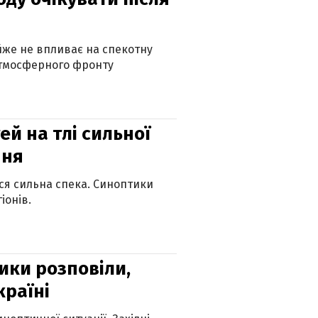
айже не впливає на спекотну
атмосферного фронту
й на тлі сильної
пня
ься сильна спека. Синоптики
іонів.
ики розповіли,
країні