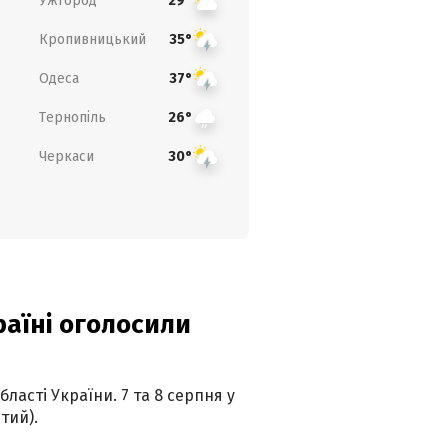
Ужгород
29°
Кропивницький
35°
Одеса
37°
Тернопіль
26°
Черкаси
30°
країні оголосили
ласті України. 7 та 8 серпня у
тий).