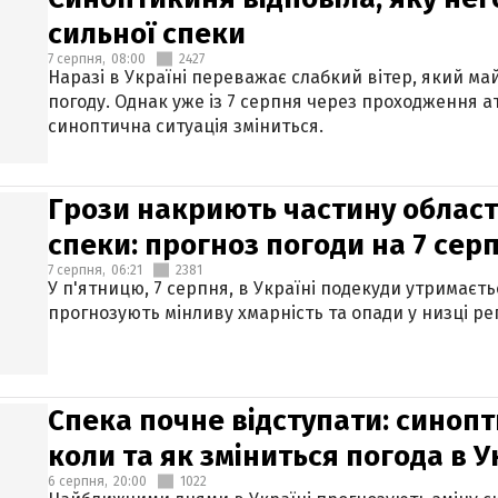
сильної спеки
7 серпня,
08:00
2427
Наразі в Україні переважає слабкий вітер, який м
погоду. Однак уже із 7 серпня через проходження 
синоптична ситуація зміниться.
Грози накриють частину областе
спеки: прогноз погоди на 7 сер
7 серпня,
06:21
2381
У п'ятницю, 7 серпня, в Україні подекуди утримаєт
прогнозують мінливу хмарність та опади у низці рег
Спека почне відступати: синопт
коли та як зміниться погода в У
6 серпня,
20:00
1022