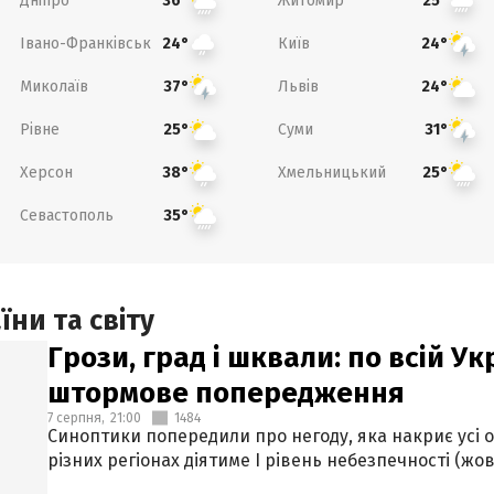
Дніпро
Житомир
36°
25°
Івано-Франківськ
Київ
24°
24°
Миколаїв
Львів
37°
24°
Рівне
Суми
25°
31°
Херсон
Хмельницький
38°
25°
Севастополь
35°
ни та світу
Грози, град і шквали: по всій У
штормове попередження
7 серпня,
21:00
1484
Синоптики попередили про негоду, яка накриє усі об
різних регіонах діятиме І рівень небезпечності (жов