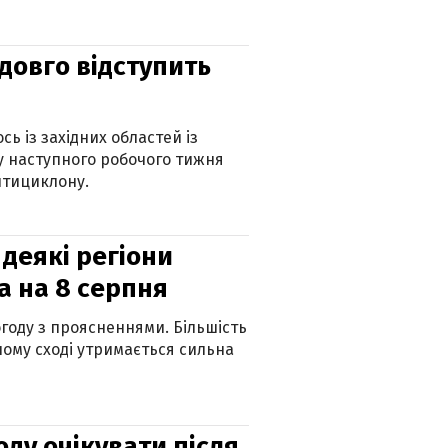
адовго відступить
ь із західних областей із
 наступного робочого тижня
нтициклону.
 деякі регіони
а на 8 серпня
огоду з проясненнями. Більшість
ному сході утримається сильна
оду очікувати після