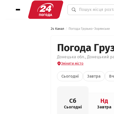
24 Канал
Погода Грузько-Зорянське
Погода Гру
Донецька обл., Донецький ра
Змінити місто
Сьогодні
Завтра
Вч
Сб
Нд
Сьогодні
Завтра