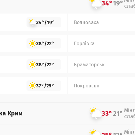
Мін
34°
19°
сла
34°
/
19°
Волноваха
38°
/
22°
Горлівка
38°
/
22°
Краматорськ
37°
/
25°
Покровськ
Мін
33°
21°
ка Крим
сла
Мін