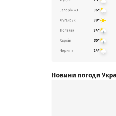
Луцьк
25°
Запоріжжя
36°
Луганськ
38°
Полтава
34°
Харків
35°
Чернігів
24°
Новини погоди Украї