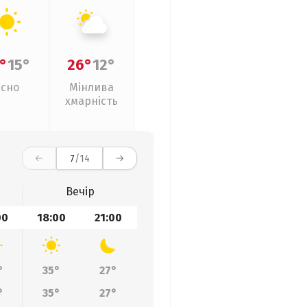
°
15°
26°
12°
Ясно
Мінлива
хмарність
7
/14
Вечір
00
18:00
21:00
°
35°
27°
°
35°
27°