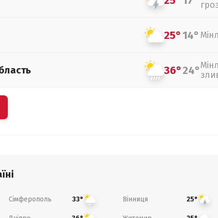
25°
17°
гро
25°
14°
Мін
Мін
36°
24°
бласть
зли
їні
Сімферополь
Вінниця
33°
25°