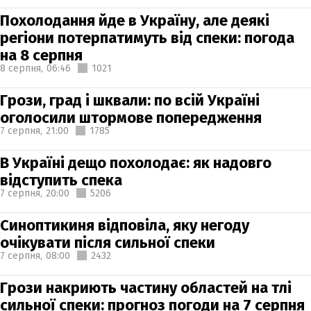
Похолодання йде в Україну, але деякі
регіони потерпатимуть від спеки: погода
на 8 серпня
8 серпня,
06:46
1021
Грози, град і шквали: по всій Україні
оголосили штормове попередження
7 серпня,
21:00
1785
В Україні дещо похолодає: як надовго
відступить спека
7 серпня,
20:00
5206
Синоптикиня відповіла, яку негоду
очікувати після сильної спеки
7 серпня,
08:00
2432
Грози накриють частину областей на тлі
сильної спеки: прогноз погоди на 7 серпня