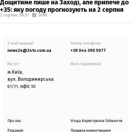
Дощитиме лише на Заході, але припече до
+35: яку погоду прогнозують на 2 серпня
2 серпня,
06:57
2698
E-mail редакції
Номер телефону:
news24@24tv.com.ua
+38 044 390 5077
Ми тут:
Ми в соцмережах:
м.Київ
,
вул. Володимирська
офіс
61/11,
50
Про нас
Угода Користувача Спільноти
Редакція
Правила коментування