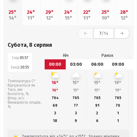
25°
24°
29°
24°
22°
25°
28°
14°
11°
12°
15°
11°
10°
12°
7
/14
Субота, 8 серпня
Ніч
Ранок
Схід:
05:57
00:00
03:00
06:00
09:00
1
Захід:
20:55
Температура С°
16°
15°
15°
19°
Відчувається як
Тиск, мм
16°
15°
15°
19°
Вологість, %
764
765
765
765
Вітер, м/с
Ймовірність опадів,
69
77
91
70
%
3
3
2
1
18
9
6
1
Температура від +14°C до +25°C. Зранку мінлива