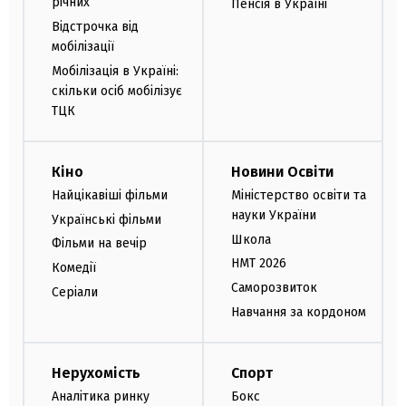
річних
Пенсія в Україні
Відстрочка від
мобілізації
Мобілізація в Україні:
скільки осіб мобілізує
ТЦК
Кіно
Новини Освіти
Найцікавіші фільми
Міністерство освіти та
науки України
Українські фільми
Школа
Фільми на вечір
НМТ 2026
Комедії
Саморозвиток
Серіали
Навчання за кордоном
Нерухомість
Спорт
Аналітика ринку
Бокс