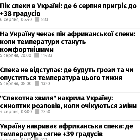
Пік спеки в Україні: де 6 серпня пригріє до
+38 градусів
6 серпня,
06:40
833
На Україну чекає пік африканської спеки:
коли температури стануть
комфортнішими
5 серпня,
20:00
11483
Спека не відступає: де будуть грози та чи
опуститься температура цього тижня
5 серпня,
08:00
1320
"Спекотна хвиля" накрила Україну:
синоптик розповів, коли очікуються зміни
4 серпня,
08:00
2350
Україну накриває африканська спека: де
температура сягне +39 градусів
4 серпня,
07:32
911