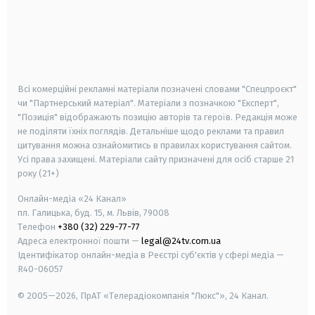
android
apple
smart tv
samsung smart tv
Всі комерційні рекламні матеріали позначені словами "Спецпроєкт"
чи "Партнерський матеріал". Матеріали з позначкою "Експерт",
"Позиція" відображають позицію авторів та героїв. Редакція може
не поділяти їхніх поглядів. Детальніше щодо реклами та правил
цитування можна ознайомитись в правилах користування сайтом.
Усі права захищені.
Матеріали сайту призначені для осіб старше
21
року (21+)
Онлайн-медіа «24 Канал»
пл. Галицька, буд. 15, м. Львів, 79008
Телефон
+380 (32) 229-77-77
Адреса електронної пошти —
legal@24tv.com.ua
Ідентифікатор онлайн-медіа в Реєстрі суб'єктів у сфері медіа —
R40-06057
© 2005—2026,
ПрАТ «Телерадіокомпанія "Люкс"», 24 Канал.