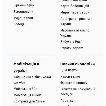
Прямий ефір
Карта бойових дій
Відеоновини
Мирні переговори
Аудіоновини
Повітряна тривога в
Україні
Погода
Масована атака по
Україні
Вибухи у Росії
Втрати ворога
Мобілізація в
Новини економіки
Ціна нафти
Україні
Курси валют
Звільнення з військової
служби
Фінансові новини
Мобілізація 50+
Тарифи на комунальні
послуги
Мобілізація жінок
Податки
Контракт для 18-24-