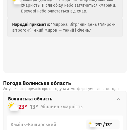
хмарність. Після обіду небо затягнеться хмарами.
Ввечері небо очистеться від хмар.
Народні прикмети:
"Мирона. Вітряний день ("Мирон-
вітрогон"). Який Мирон — такий і січень."
Погода Волинська
область
Актуальна інформація про погоду та атмосферні умови на сьогодні
Волинська
область
23°
13°
Мінлива хмарність
Камінь-Каширський
23°
/
13°