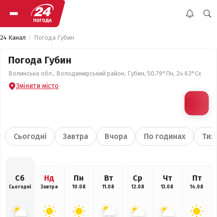
24 Канал
Погода Губин
Погода Губин
Волинська обл., Володимирський район, Губин, 50.79°Пн, 24.63°Сх
Змінити місто
Сьогодні
Завтра
Вчора
По годинах
Тиж
Сб
Нд
Пн
Вт
Ср
Чт
Пт
Сьогодні
Завтра
10.08
11.08
12.08
13.08
14.08