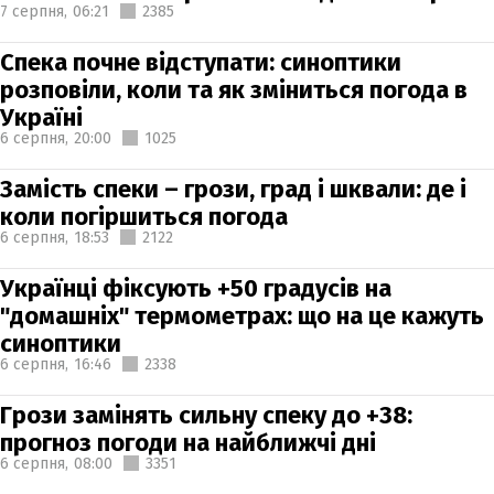
7 серпня,
06:21
2385
Спека почне відступати: синоптики
розповіли, коли та як зміниться погода в
Україні
6 серпня,
20:00
1025
Замість спеки – грози, град і шквали: де і
коли погіршиться погода
6 серпня,
18:53
2122
Українці фіксують +50 градусів на
"домашніх" термометрах: що на це кажуть
синоптики
6 серпня,
16:46
2338
Грози замінять сильну спеку до +38:
прогноз погоди на найближчі дні
6 серпня,
08:00
3351