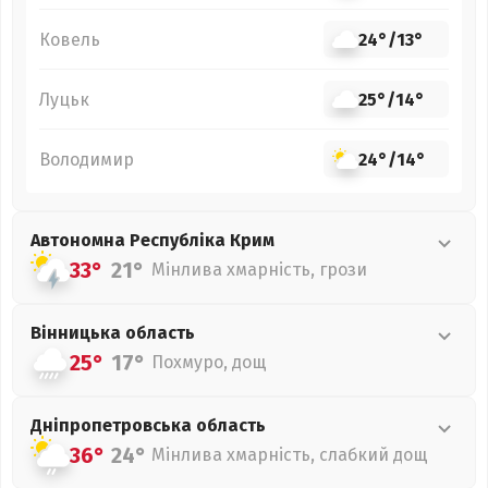
Ковель
24°
/
13°
Луцьк
25°
/
14°
Володимир
24°
/
14°
Автономна Республіка Крим
33°
21°
Мінлива хмарність, грози
Вінницька
область
25°
17°
Похмуро, дощ
Дніпропетровська
область
36°
24°
Мінлива хмарність, слабкий дощ