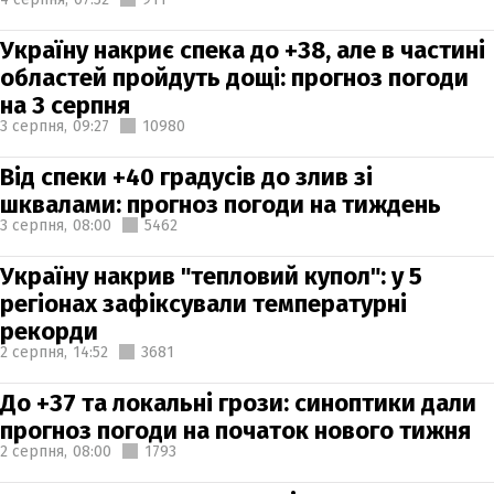
Україну накриє спека до +38, але в частині
областей пройдуть дощі: прогноз погоди
на 3 серпня
3 серпня,
09:27
10980
Від спеки +40 градусів до злив зі
шквалами: прогноз погоди на тиждень
3 серпня,
08:00
5462
Україну накрив "тепловий купол": у 5
регіонах зафіксували температурні
рекорди
2 серпня,
14:52
3681
До +37 та локальні грози: синоптики дали
прогноз погоди на початок нового тижня
2 серпня,
08:00
1793