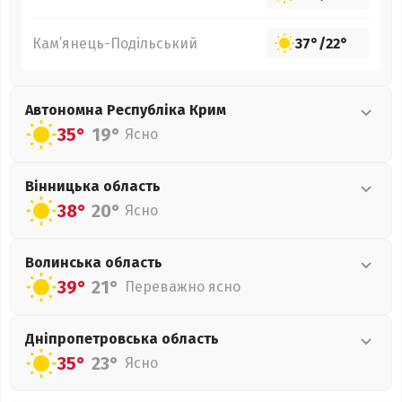
Кам’янець-Подільський
37°
/
22°
Автономна Республіка Крим
35°
19°
Ясно
Вінницька
область
38°
20°
Ясно
Волинська
область
39°
21°
Переважно ясно
Дніпропетровська
область
35°
23°
Ясно