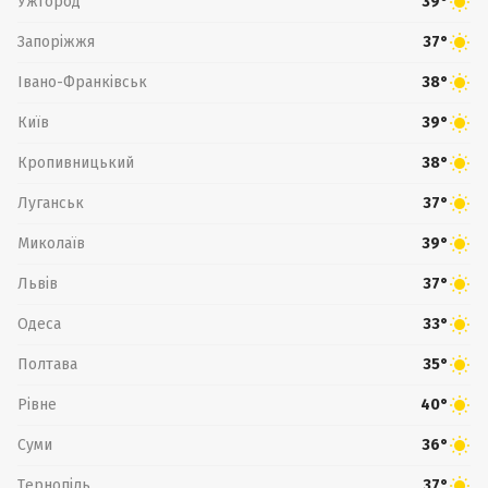
Ужгород
39°
Запоріжжя
37°
Івано-Франківськ
38°
Київ
39°
Кропивницький
38°
Луганськ
37°
Миколаїв
39°
Львів
37°
Одеса
33°
Полтава
35°
Рівне
40°
Суми
36°
Тернопіль
37°