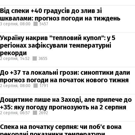
Від спеки +40 градусів до злив зі
шквалами: прогноз погоди на тиждень
3 серпня,
08:00
5457
Україну накрив "тепловий купол": у 5
регіонах зафіксували температурні
рекорди
2 серпня,
14:52
3655
До +37 та локальні грози: синоптики дали
прогноз погоди на початок нового тижня
2 серпня,
08:00
1791
Дощитиме лише на Заході, але припече до
+35: яку погоду прогнозують на 2 серпня
2 серпня,
06:57
2692
Спека на початку серпня: чи поб'є вона
рекордні показники температури