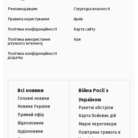
Рекламодавцям
Структура власності
Правила користування
Архів
Політика конфіденційності
Карта сайту
Політика використання
Ігри
штучного інтелекту
Політика конфіденційності
додатку
Всі новини
Війна Росії з
Головні новини
Україною
Новини України
Ракетні обстріли
Прямий ефір
Карта бойових дій
Відеоновини
Мирні переговори
Аудіоновини
Повітряна тривога в