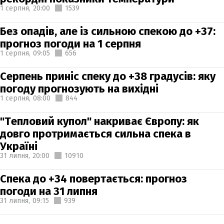
1 серпня,
20:00
1539
Без опадів, але із сильною спекою до +37:
прогноз погоди на 1 серпня
1 серпня,
09:05
656
Серпень приніс спеку до +38 градусів: яку
погоду прогнозують на вихідні
1 серпня,
08:00
844
"Тепловий купол" накриває Європу: як
довго протримається сильна спека в
Україні
31 липня,
20:00
10910
Спека до +34 повертається: прогноз
погоди на 31 липня
31 липня,
09:15
939