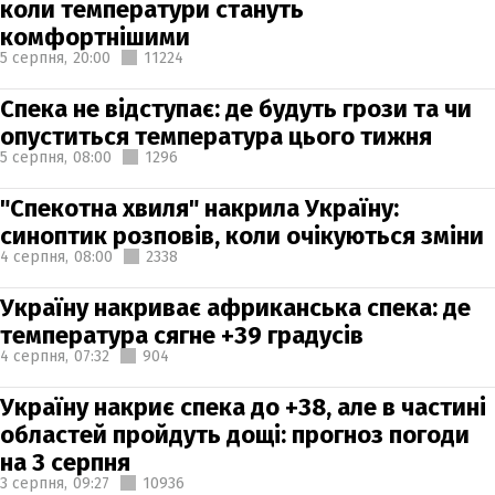
коли температури стануть
комфортнішими
5 серпня,
20:00
11224
Спека не відступає: де будуть грози та чи
опуститься температура цього тижня
5 серпня,
08:00
1296
"Спекотна хвиля" накрила Україну:
синоптик розповів, коли очікуються зміни
4 серпня,
08:00
2338
Україну накриває африканська спека: де
температура сягне +39 градусів
4 серпня,
07:32
904
Україну накриє спека до +38, але в частині
областей пройдуть дощі: прогноз погоди
на 3 серпня
3 серпня,
09:27
10936