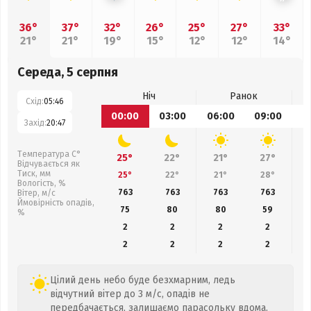
36°
37°
32°
26°
25°
27°
33°
21°
21°
19°
15°
12°
12°
14°
Середа, 5 серпня
Ніч
Ранок
Схід:
05:46
00:00
03:00
06:00
09:00
1
Захід:
20:47
Температура С°
25°
22°
21°
27°
Відчувається як
Тиск, мм
25°
22°
21°
28°
Вологість, %
763
763
763
763
Вітер, м/с
Ймовірність опадів,
75
80
80
59
%
2
2
2
2
2
2
2
2
Цілий день небо буде безхмарним, ледь
відчутний вітер до 3 м/с, опадів не
передбачається, залишаємо парасольку вдома.