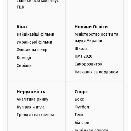
скільки осіб мобілізує
ТЦК
Кіно
Новини Освіти
Найцікавіші фільми
Міністерство освіти та
науки України
Українські фільми
Школа
Фільми на вечір
НМТ 2026
Комедії
Саморозвиток
Серіали
Навчання за кордоном
Нерухомість
Спорт
Аналітика ринку
Бокс
Купівля житла
Футбол
Тренди і натхнення
Теніс
Біатлон
Інші види спорту