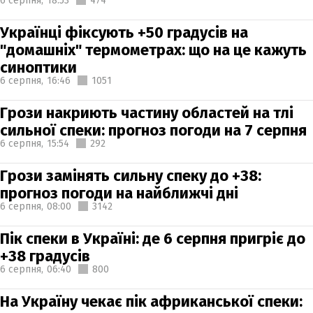
6 серпня,
18:53
474
Українці фіксують +50 градусів на
"домашніх" термометрах: що на це кажуть
синоптики
6 серпня,
16:46
1051
Грози накриють частину областей на тлі
сильної спеки: прогноз погоди на 7 серпня
6 серпня,
15:54
292
Грози замінять сильну спеку до +38:
прогноз погоди на найближчі дні
6 серпня,
08:00
3142
Пік спеки в Україні: де 6 серпня пригріє до
+38 градусів
6 серпня,
06:40
800
На Україну чекає пік африканської спеки: