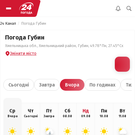
24 Канал
Погода Губин
Погода Губин
Хмельницька обл., Хмельницький район, Губин, 49.78°Пн, 27.45°Сх
Змінити місто
Сьогодні
Завтра
Вчора
По годинах
Тиж
Ср
Чт
Пт
Сб
Нд
Пн
Вт
Вчора
Сьогодні
Завтра
08.08
09.08
10.08
11.08