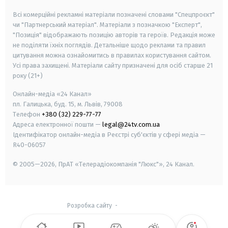
Всі комерційні рекламні матеріали позначені словами "Спецпроєкт"
чи "Партнерський матеріал". Матеріали з позначкою "Експерт",
"Позиція" відображають позицію авторів та героїв. Редакція може
не поділяти їхніх поглядів. Детальніше щодо реклами та правил
цитування можна ознайомитись в правилах користування сайтом.
Усі права захищені.
Матеріали сайту призначені для осіб старше
21
року (21+)
Онлайн-медіа «24 Канал»
пл. Галицька, буд. 15, м. Львів, 79008
Телефон
+380 (32) 229-77-77
Адреса електронної пошти —
legal@24tv.com.ua
Ідентифікатор онлайн-медіа в Реєстрі суб'єктів у сфері медіа —
R40-06057
© 2005—2026,
ПрАТ «Телерадіокомпанія "Люкс"», 24 Канал.
Розробка сайту
-