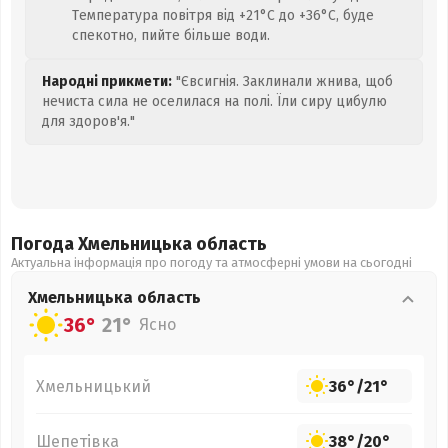
Температура повітря від +21°C до +36°C, буде
спекотно, пийте більше води.
Народні прикмети:
"Євсигнія. Заклинали жнива, щоб
нечиста сила не оселилася на полі. Їли сиру цибулю
для здоров'я."
Погода Хмельницька
область
Актуальна інформація про погоду та атмосферні умови на сьогодні
Хмельницька
область
36°
21°
Ясно
Хмельницький
36°
/
21°
Шепетівка
38°
/
20°