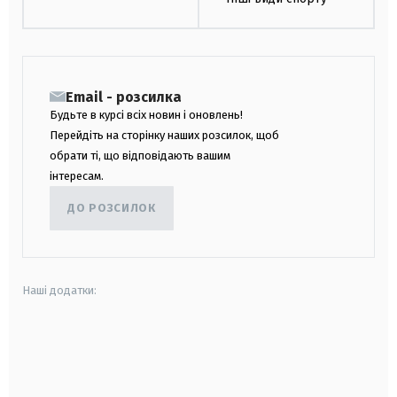
Email - розсилка
Будьте в курсі всіх новин і оновлень!
Перейдіть на сторінку наших розсилок, щоб
обрати ті, що відповідають вашим
інтересам.
ДО РОЗСИЛОК
Наші додатки:
android
apple
smart tv
samsung smart tv