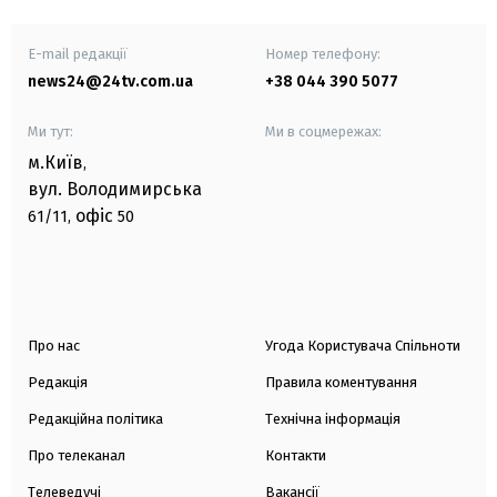
E-mail редакції
Номер телефону:
news24@24tv.com.ua
+38 044 390 5077
Ми тут:
Ми в соцмережах:
м.Київ
,
вул. Володимирська
офіс
61/11,
50
Про нас
Угода Користувача Спільноти
Редакція
Правила коментування
Редакційна політика
Технічна інформація
Про телеканал
Контакти
Телеведучі
Вакансії