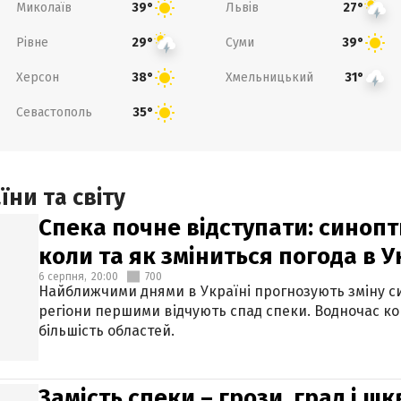
Миколаїв
Львів
39°
27°
Рівне
Суми
29°
39°
Херсон
Хмельницький
38°
31°
Севастополь
35°
ни та світу
Спека почне відступати: синопт
коли та як зміниться погода в У
6 серпня,
20:00
700
Найближчими днями в Україні прогнозують зміну син
регіони першими відчують спад спеки. Водночас к
більшість областей.
Замість спеки – грози, град і шк