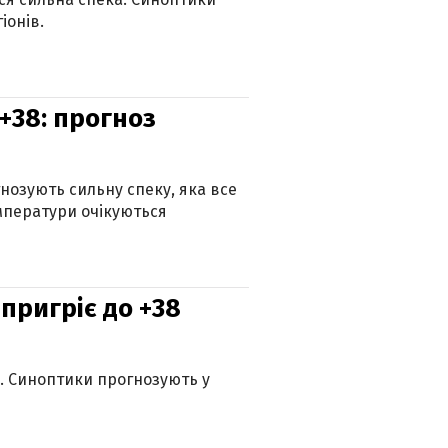
іонів.
+38: прогноз
гнозують сильну спеку, яка все
мператури очікуються
 пригріє до +38
ю. Синоптики прогнозують у