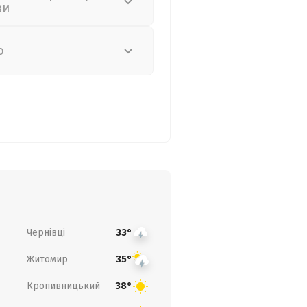
зи
о
Чернівці
33°
Житомир
35°
Кропивницький
38°