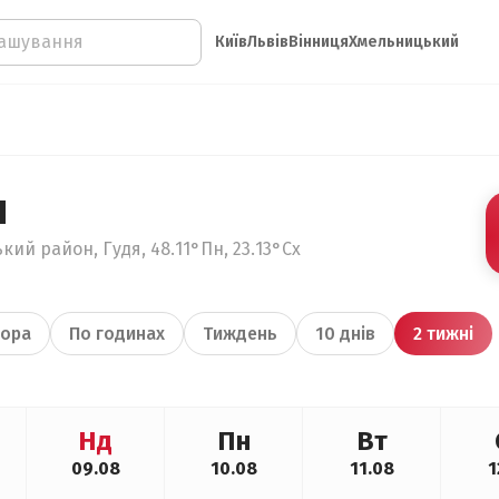
Київ
Львів
Вінниця
Хмельницький
я
кий район, Гудя, 48.11°Пн, 23.13°Сх
ора
По годинах
Тиждень
10 днів
2 тижні
Нд
Пн
Вт
09.08
10.08
11.08
1