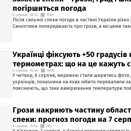
погіршиться погода
6 серпня,
18:53
1589
Після сильної спеки погода в частині України різко
Синоптики попереджають про грози, а місцями тако
Українці фіксують +50 градусів
термометрах: що на це кажуть 
6 серпня,
16:46
1658
У четвер, 6 серпня, мережею стали ширитись фото
українців, показники на яких нібито перевалили за
пояснюють, що таке вимірювання температури пов
Грози накриють частину областе
спеки: прогноз погоди на 7 сер
6 серпня,
15:54
381
У п'ятницю, 7 серпня, в Україні подекуди утримаєт