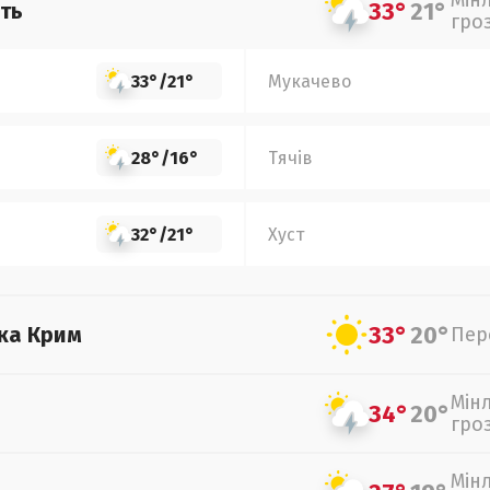
Мін
33°
21°
ть
гро
33°
/
21°
Мукачево
28°
/
16°
Тячів
32°
/
21°
Хуст
33°
20°
ка Крим
Пер
Мін
34°
20°
гро
Мін