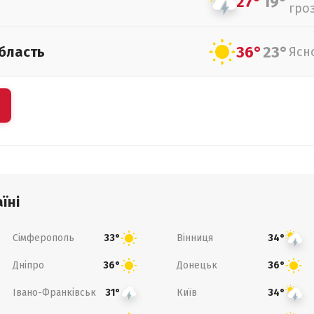
27°
19°
гро
36°
23°
бласть
Ясн
їні
Сімферополь
Вінниця
33°
34°
Дніпро
Донецьк
36°
36°
Івано-Франківськ
Київ
31°
34°