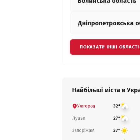
Волинська
область
Дніпропетровська
о
ПОКАЗАТИ ІНШІ ОБЛАСТІ
Найбільші міста в Укра
Ужгород
32°
Луцьк
27°
Запоріжжя
37°