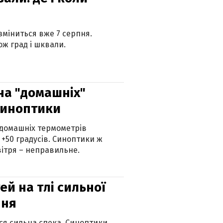
 зміниться вже 7 серпня.
ж град і шквали.
 на "домашніх"
синоптики
 домашніх термометрів
 +50 градусів. Синоптики ж
ітря – неправильне.
й на тлі сильної
пня
ься сильна спека. Синоптики