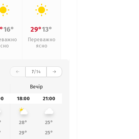
°
16°
29°
13°
еважно
Переважно
ясно
ясно
7
/14
Вечір
00
18:00
21:00
°
28°
25°
°
29°
25°