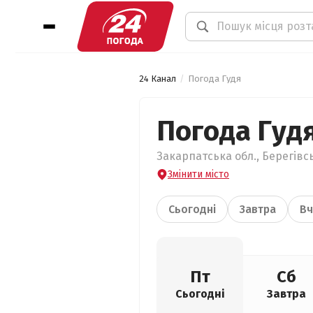
24 Канал
Погода Гудя
Погода Гуд
Закарпатська обл., Берегівсь
Змінити місто
Сьогодні
Завтра
Вч
Пт
Сб
Сьогодні
Завтра