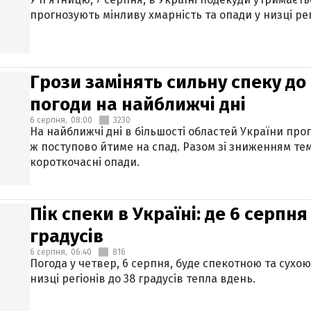
прогнозують мінливу хмарність та опади у низці рег
Грози замінять сильну спеку до 
погоди на найближчі дні
6 серпня,
08:00
3230
На найближчі дні в більшості областей України про
ж поступово йтиме на спад. Разом зі зниженням те
короткочасні опади.
Пік спеки в Україні: де 6 серпня
градусів
6 серпня,
06:40
816
Погода у четвер, 6 серпня, буде спекотною та сухо
низці регіонів до 38 градусів тепла вдень.