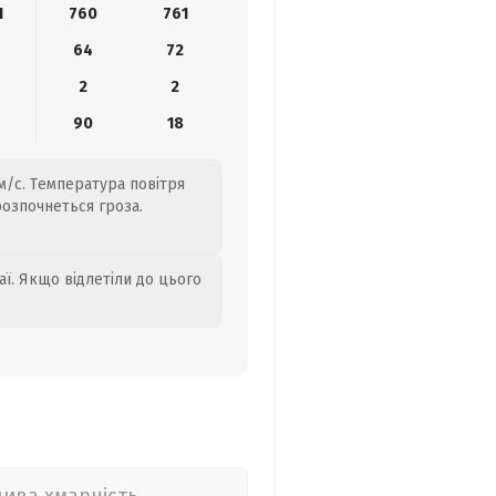
1
760
761
8
64
72
2
2
9
90
18
 м/с. Температура повітря
 розпочнеться гроза.
аї. Якщо відлетіли до цього