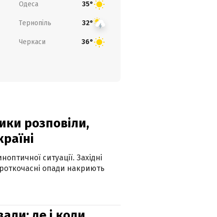
Одеса
35°
Тернопіль
32°
Черкаси
36°
ики розповіли,
країні
оптичної ситуації. Західні
ороткочасні опади накриють
вали: де і коли