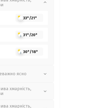
лива хмарність,
зи
33°
/
21°
31°
/
20°
30°
/
18°
еважно ясно
лива хмарність,
зи
лива хмарність,