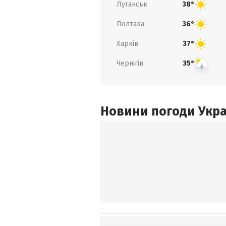
Луганськ
38°
Полтава
36°
Харків
37°
Чернігів
35°
Новини погоди Украї