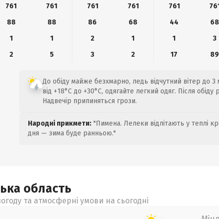
761
761
761
761
761
76
88
88
86
68
44
6
1
1
2
1
1
3
2
5
3
2
17
8
До обіду майже безхмарно, ледь відчутний вітер до 3
від +18°C до +30°C, одягайте легкий одяг. Після обіду
Надвечір припиняться грози.
Народні прикмети:
"Пимена. Лелеки відлітають у теплі кр
дня — зима буде ранньою."
ська
область
огоду та атмосферні умови на сьогодні