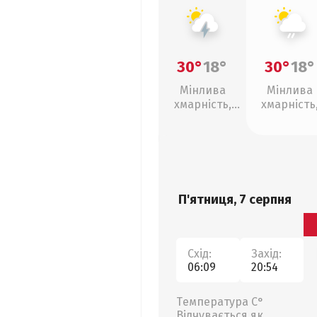
30°
18°
30°
18°
Мінлива
Мінлива
хмарність,
хмарність
грози
слабкий д
П'ятниця, 7 серпня
Схід:
Захід:
06:09
20:54
Температура С°
Відчувається як