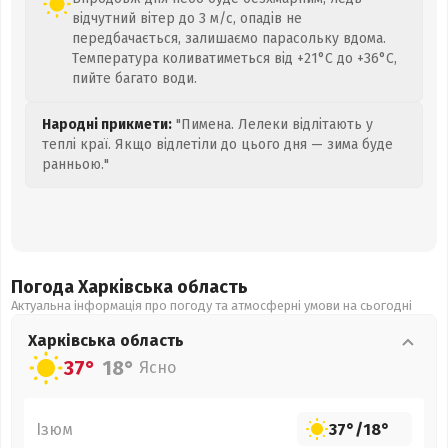
відчутний вітер до 3 м/с, опадів не
передбачається, залишаємо парасольку вдома.
Температура коливатиметься від +21°C до +36°C,
пийте багато води.
Народні прикмети:
"Пимена. Лелеки відлітають у
теплі краї. Якщо відлетіли до цього дня — зима буде
ранньою."
Погода Харківська
область
Актуальна інформація про погоду та атмосферні умови на сьогодні
Харківська
область
37°
18°
Ясно
Ізюм
37°
/
18°