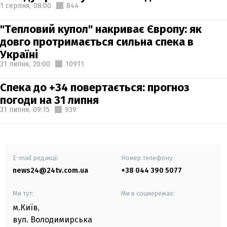
1 серпня,
08:00
844
"Тепловий купол" накриває Європу: як
довго протримається сильна спека в
Україні
31 липня,
20:00
10911
Спека до +34 повертається: прогноз
погоди на 31 липня
31 липня,
09:15
939
E-mail редакції
Номер телефону:
news24@24tv.com.ua
+38 044 390 5077
Ми тут:
Ми в соцмережах:
м.Київ
,
вул. Володимирська