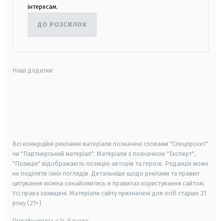
інтересам.
ДО РОЗСИЛОК
Наші додатки:
android
apple
smart tv
samsung smart tv
Всі комерційні рекламні матеріали позначені словами "Спецпроєкт"
чи "Партнерський матеріал". Матеріали з позначкою "Експерт",
"Позиція" відображають позицію авторів та героїв. Редакція може
не поділяти їхніх поглядів. Детальніше щодо реклами та правил
цитування можна ознайомитись в правилах користування сайтом.
Усі права захищені.
Матеріали сайту призначені для осіб старше
21
року (21+)
Онлайн-медіа «24 Канал»