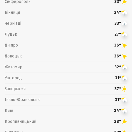
Сімферополь
33°
Вінниця
34°
Чернівці
33°
Луцьк
27°
Дніпро
36°
Донецьк
36°
Житомир
32°
Ужгород
31°
Запоріжжя
37°
Івано-Франківськ
31°
Київ
34°
Кропивницький
38°