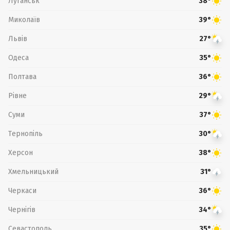
Луганськ
38°
Миколаїв
39°
Львів
27°
Одеса
35°
Полтава
36°
Рівне
29°
Суми
37°
Тернопіль
30°
Херсон
38°
Хмельницький
31°
Черкаси
36°
Чернігів
34°
Севастополь
35°