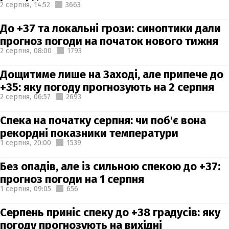
2 серпня,
14:52
3663
До +37 та локальні грози: синоптики дали
прогноз погоди на початок нового тижня
2 серпня,
08:00
1793
Дощитиме лише на Заході, але припече до
+35: яку погоду прогнозують на 2 серпня
2 серпня,
06:57
2693
Спека на початку серпня: чи поб'є вона
рекордні показники температури
1 серпня,
20:00
1539
Без опадів, але із сильною спекою до +37:
прогноз погоди на 1 серпня
1 серпня,
09:05
656
Серпень приніс спеку до +38 градусів: яку
погоду прогнозують на вихідні