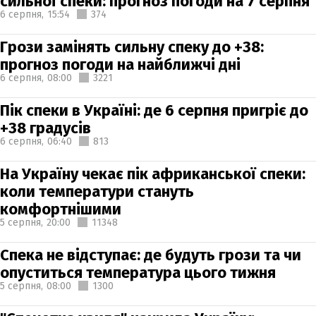
сильної спеки: прогноз погоди на 7 серпня
6 серпня,
15:54
374
Грози замінять сильну спеку до +38:
прогноз погоди на найближчі дні
6 серпня,
08:00
3221
Пік спеки в Україні: де 6 серпня пригріє до
+38 градусів
6 серпня,
06:40
813
На Україну чекає пік африканської спеки:
коли температури стануть
комфортнішими
5 серпня,
20:00
11348
Спека не відступає: де будуть грози та чи
опуститься температура цього тижня
5 серпня,
08:00
1300