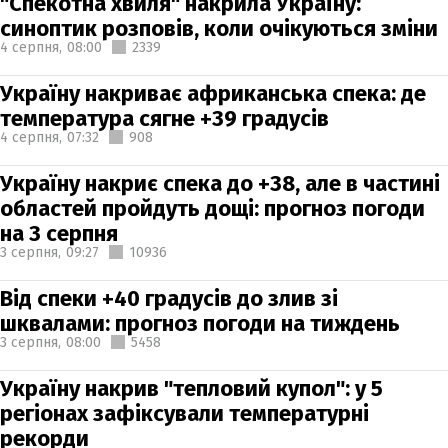
"Спекотна хвиля" накрила Україну:
синоптик розповів, коли очікуються зміни
4 серпня,
08:00
2339
Україну накриває африканська спека: де
температура сягне +39 градусів
4 серпня,
07:32
908
Україну накриє спека до +38, але в частині
областей пройдуть дощі: прогноз погоди
на 3 серпня
3 серпня,
09:27
10936
Від спеки +40 градусів до злив зі
шквалами: прогноз погоди на тиждень
3 серпня,
08:00
5458
Україну накрив "тепловий купол": у 5
регіонах зафіксували температурні
рекорди