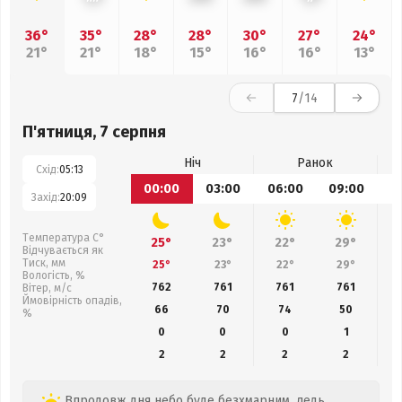
36°
35°
28°
28°
30°
27°
24°
21°
21°
18°
15°
16°
16°
13°
7
/14
П'ятниця, 7 серпня
Ніч
Ранок
Схід:
05:13
00:00
03:00
06:00
09:00
1
Захід:
20:09
Температура С°
25°
23°
22°
29°
Відчувається як
Тиск, мм
25°
23°
22°
29°
Вологість, %
762
761
761
761
Вітер, м/с
Ймовірність опадів,
66
70
74
50
%
0
0
0
1
2
2
2
2
Впродовж дня небо буде безхмарним, ледь