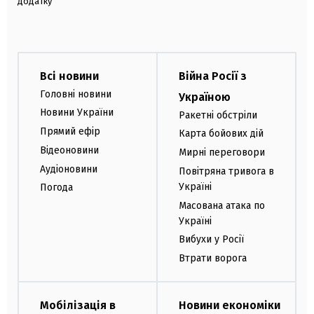
додатку
Всі новини
Війна Росії з
Головні новини
Україною
Новини України
Ракетні обстріли
Прямий ефір
Карта бойових дій
Відеоновини
Мирні переговори
Аудіоновини
Повітряна тривога в
Україні
Погода
Масована атака по
Україні
Вибухи у Росії
Втрати ворога
Мобілізація в
Новини економіки