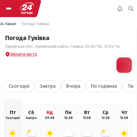
24 Канал
Погода Гуківка
Погода Гуківка
Харківська обл., Харківський район, Гуківка, 50.04°Пн, 35.84°Сх
Змінити місто
Сьогодні
Завтра
Вчора
По годинах
Тиж
Пт
Сб
Нд
Пн
Вт
Ср
Чт
Сьогодні
Завтра
09.08
10.08
11.08
12.08
13.08