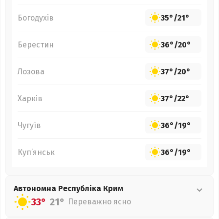
Богодухів
35°
/
21°
Берестин
36°
/
20°
Лозова
37°
/
20°
Харків
37°
/
22°
Чугуїв
36°
/
19°
Куп’янськ
36°
/
19°
Автономна Республіка Крим
33°
21°
Переважно ясно