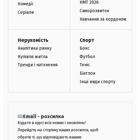
НМТ 2026
Комедії
Саморозвиток
Серіали
Навчання за кордоном
Нерухомість
Спорт
Аналітика ринку
Бокс
Купівля житла
Футбол
Тренди і натхнення
Теніс
Біатлон
Інші види спорту
Email - розсилка
Будьте в курсі всіх новин і оновлень!
Перейдіть на сторінку наших розсилок, щоб
обрати ті, що відповідають вашим