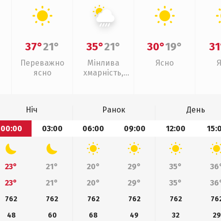
37°
21°
35°
21°
30°
19°
31
Переважно
Мінлива
Ясно
ясно
хмарність,
зливи
Ніч
Ранок
День
00:00
03:00
06:00
09:00
12:00
15:
23°
21°
20°
29°
35°
36
23°
21°
20°
29°
35°
36
762
762
762
762
762
76
48
60
68
49
32
29