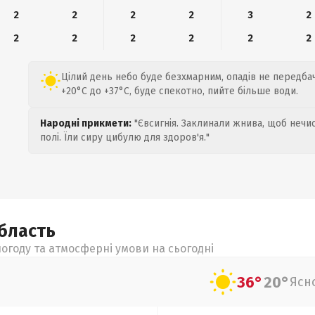
2
2
2
2
3
2
2
2
2
2
2
2
Цілий день небо буде безхмарним, опадів не передбач
+20°C до +37°C, буде спекотно, пийте більше води.
Народні прикмети:
"Євсигнія. Заклинали жнива, щоб нечис
полі. Їли сиру цибулю для здоров'я."
бласть
огоду та атмосферні умови на сьогодні
36°
20°
Ясн