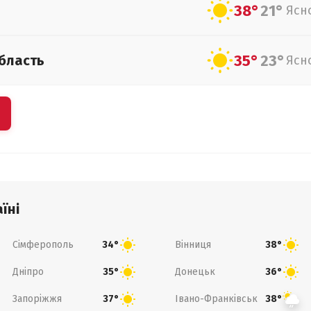
38°
21°
Ясн
35°
23°
бласть
Ясн
їні
Сімферополь
Вінниця
34°
38°
Дніпро
Донецьк
35°
36°
Запоріжжя
Івано-Франківськ
37°
38°