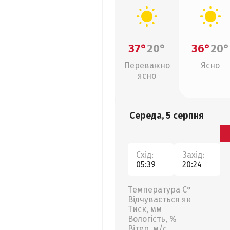
37°
20°
36°
20°
Переважно
Ясно
ясно
Середа, 5 серпня
Схід:
Захід:
05:39
20:24
Температура С°
Відчувається як
Тиск, мм
Вологість, %
Вітер, м/с