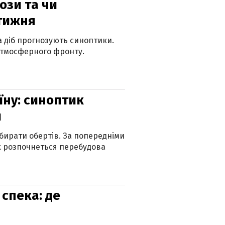
рози та чи
 тижня
ка діб прогнозують синоптики.
атмосферного фронту.
їну: синоптик
и
бирати обертів. За попередніми
х розпочнеться перебудова
спека: де