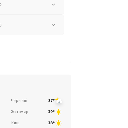
о
о
Чернівці
37°
Житомир
39°
Київ
38°