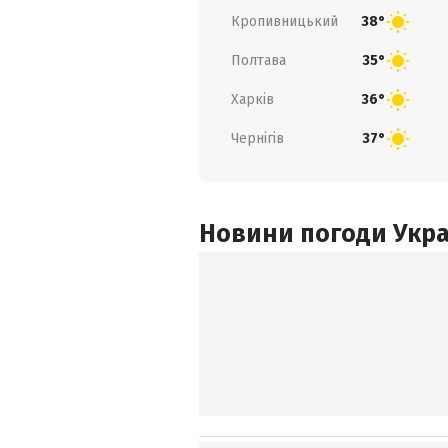
Кропивницький
38°
Полтава
35°
Харків
36°
Чернігів
37°
Новини погоди Украї