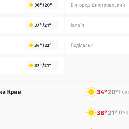
36°
/
20°
Білгород-Дністровський
37°
/
21°
Ізмаїл
34°
/
23°
Подільськ
37°
/
21°
34°
20°
ка Крим
Ясн
38°
21°
Пер