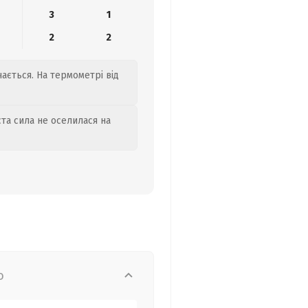
3
1
2
2
ається. На термометрі від
та сила не оселилася на
о