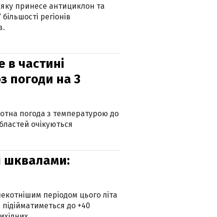
 яку принесе антициклон та
 більшості регіонів
в.
е в частині
з погоди на 3
котна погода з температурою до
 областей очікуються
зі шквалами:
екотнішим періодом цього літа
 підійматиметься до +40
ихідних.