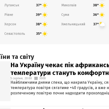
Луганськ
Миколаїв
37°
38°
Рівне
Суми
39°
36°
Херсон
Хмельницький
38°
37°
Севастополь
35°
ни та світу
На Україну чекає пік африкансь
температури стануть комфорт
5 серпня,
20:00
3008
Найближчими днями спека, що накрила Україну, сяг
температура повітря сягатиме +40 градусів, а вже 
розпеченому повітрю почне надходити прохолодніш