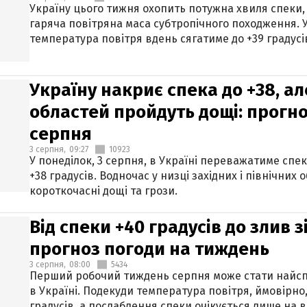
Україну цього тижня охопить потужна хвиля спеки,
гаряча повітряна маса субтропічного походження. У
температура повітря вдень сягатиме до +39 градусі
Україну накриє спека до +38, ал
областей пройдуть дощі: прогно
серпня
3 серпня,
09:27
10923
У понеділок, 3 серпня, в Україні переважатиме спе
+38 градусів. Водночас у низці західних і північних
короткочасні дощі та грози.
Від спеки +40 градусів до злив 
прогноз погоди на тиждень
3 серпня,
08:00
5434
Перший робочий тиждень серпня може стати найсп
в Україні. Подекуди температура повітря, ймовірно,
градусів, а послаблення спеки очікується лише на в