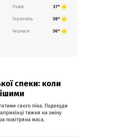
Львів
37°
Тернопіль
38°
Черкаси
36°
кої спеки: коли
нішими
атиме свого піка. Подекуди
наприкінці тижня на зміну
а повітряна маса.