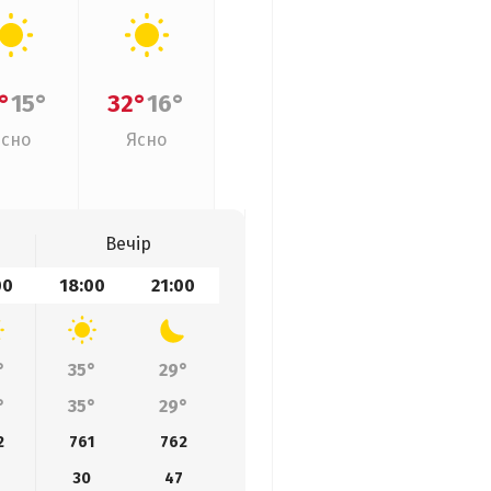
°
15°
32°
16°
Ясно
Ясно
Вечір
00
18:00
21:00
°
35°
29°
°
35°
29°
2
761
762
30
47