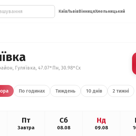
Київ
Львів
Вінниця
Хмельницький
яївка
айон, Гуляївка, 47.07°Пн, 30.98°Сх
ора
По годинах
Тиждень
10 днів
2 тижні
Пт
Сб
Нд
Завтра
08.08
09.08
1