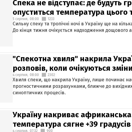
Спека не відступає: де будуть г
опуститься температура цього
5 серпня,
08:00
1233
Сильну спеку та тропічні ночі в Україну ще на кіль
До кінця тижня очікується надходження дощового 
"Спекотна хвиля" накрила Укра
розповів, коли очікуються змін
4 серпня,
08:00
2302
Хвиля спеки, що накрила Україну, лише починає на
прогностичними розрахунками, ближче до вихідни
синоптичних процесів.
Україну накриває африканська 
температура сягне +39 градусів
4 серпня,
07:32
900