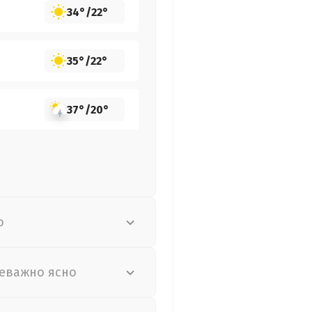
34°
/
22°
35°
/
22°
37°
/
20°
о
еважно ясно