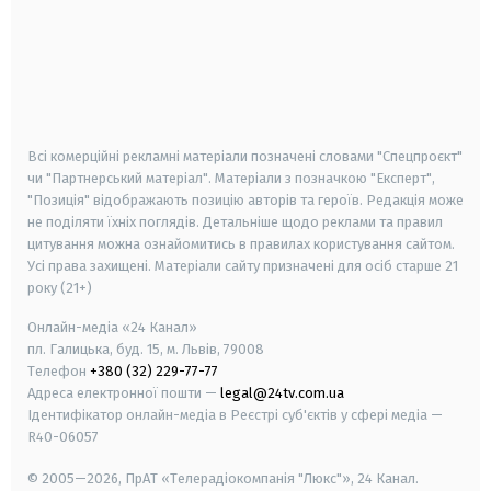
android
apple
smart tv
samsung smart tv
Всі комерційні рекламні матеріали позначені словами "Спецпроєкт"
чи "Партнерський матеріал". Матеріали з позначкою "Експерт",
"Позиція" відображають позицію авторів та героїв. Редакція може
не поділяти їхніх поглядів. Детальніше щодо реклами та правил
цитування можна ознайомитись в правилах користування сайтом.
Усі права захищені.
Матеріали сайту призначені для осіб старше
21
року (21+)
Онлайн-медіа «24 Канал»
пл. Галицька, буд. 15, м. Львів, 79008
Телефон
+380 (32) 229-77-77
Адреса електронної пошти —
legal@24tv.com.ua
Ідентифікатор онлайн-медіа в Реєстрі суб'єктів у сфері медіа —
R40-06057
© 2005—2026,
ПрАТ «Телерадіокомпанія "Люкс"», 24 Канал.