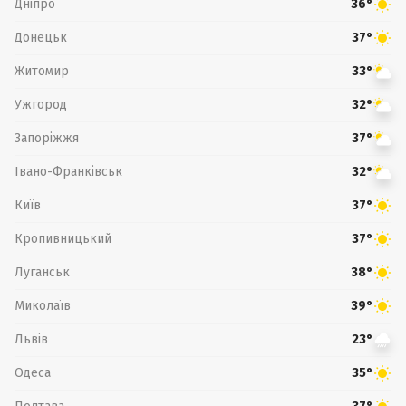
Дніпро
36°
Донецьк
37°
Житомир
33°
Ужгород
32°
Запоріжжя
37°
Івано-Франківськ
32°
Київ
37°
Кропивницький
37°
Луганськ
38°
Миколаїв
39°
Львів
23°
Одеса
35°