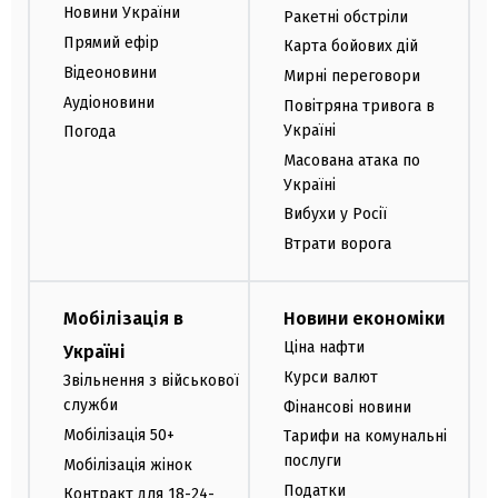
Новини України
Ракетні обстріли
Прямий ефір
Карта бойових дій
Відеоновини
Мирні переговори
Аудіоновини
Повітряна тривога в
Україні
Погода
Масована атака по
Україні
Вибухи у Росії
Втрати ворога
Мобілізація в
Новини економіки
Ціна нафти
Україні
Курси валют
Звільнення з військової
служби
Фінансові новини
Мобілізація 50+
Тарифи на комунальні
послуги
Мобілізація жінок
Податки
Контракт для 18-24-