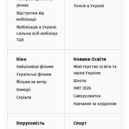
річних
Пенсія в Україні
Відстрочка від
мобілізації
Мобілізація в Україні:
скільки осіб мобілізує
ТЦК
Кіно
Новини Освіти
Найцікавіші фільми
Міністерство освіти та
науки України
Українські фільми
Школа
Фільми на вечір
НМТ 2026
Комедії
Саморозвиток
Серіали
Навчання за кордоном
Нерухомість
Спорт