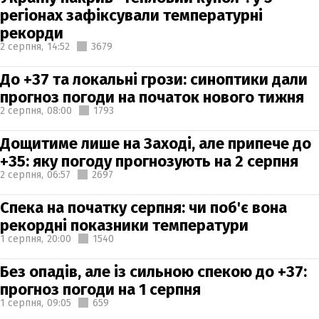
регіонах зафіксували температурні
рекорди
2 серпня,
14:52
3679
До +37 та локальні грози: синоптики дали
прогноз погоди на початок нового тижня
2 серпня,
08:00
1793
Дощитиме лише на Заході, але припече до
+35: яку погоду прогнозують на 2 серпня
2 серпня,
06:57
2697
Спека на початку серпня: чи поб'є вона
рекордні показники температури
1 серпня,
20:00
1540
Без опадів, але із сильною спекою до +37:
прогноз погоди на 1 серпня
1 серпня,
09:05
659