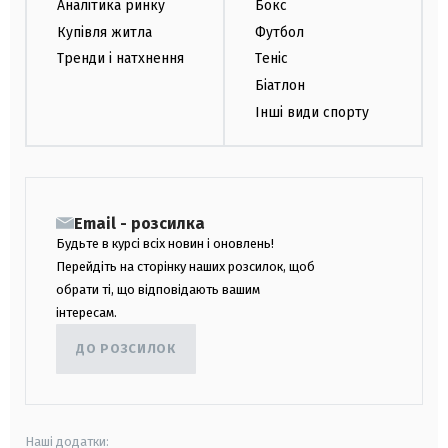
Аналітика ринку
Бокс
Купівля житла
Футбол
Тренди і натхнення
Теніс
Біатлон
Інші види спорту
Email - розсилка
Будьте в курсі всіх новин і оновлень!
Перейдіть на сторінку наших розсилок, щоб
обрати ті, що відповідають вашим
інтересам.
ДО РОЗСИЛОК
Наші додатки: