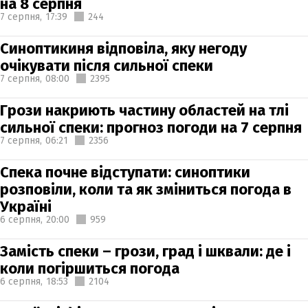
на 8 серпня
7 серпня,
17:39
244
Синоптикиня відповіла, яку негоду
очікувати після сильної спеки
7 серпня,
08:00
2395
Грози накриють частину областей на тлі
сильної спеки: прогноз погоди на 7 серпня
7 серпня,
06:21
2356
Спека почне відступати: синоптики
розповіли, коли та як зміниться погода в
Україні
6 серпня,
20:00
959
Замість спеки – грози, град і шквали: де і
коли погіршиться погода
6 серпня,
18:53
2104