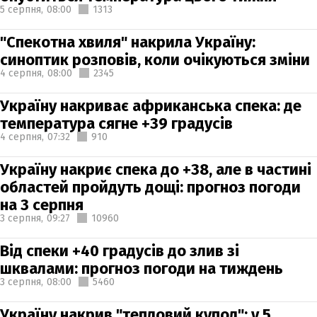
5 серпня,
08:00
1313
"Спекотна хвиля" накрила Україну:
синоптик розповів, коли очікуються зміни
4 серпня,
08:00
2345
Україну накриває африканська спека: де
температура сягне +39 градусів
4 серпня,
07:32
910
Україну накриє спека до +38, але в частині
областей пройдуть дощі: прогноз погоди
на 3 серпня
3 серпня,
09:27
10960
Від спеки +40 градусів до злив зі
шквалами: прогноз погоди на тиждень
3 серпня,
08:00
5460
Україну накрив "тепловий купол": у 5