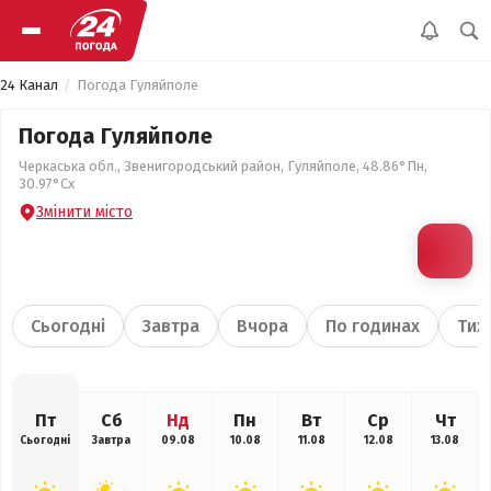
24 Канал
Погода Гуляйполе
Погода Гуляйполе
Черкаська обл., Звенигородський район, Гуляйполе, 48.86°Пн,
30.97°Сх
Змінити місто
Сьогодні
Завтра
Вчора
По годинах
Тиж
Пт
Сб
Нд
Пн
Вт
Ср
Чт
Сьогодні
Завтра
09.08
10.08
11.08
12.08
13.08