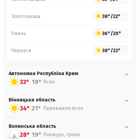
Золотоноша
38°
/
22°
Умань
36°
/
20°
Черкаси
38°
/
22°
Автономна Республіка Крим
33°
19°
Ясно
Вінницька
область
34°
21°
Переважно ясно
Волинська
область
28°
19°
Похмуро, грози