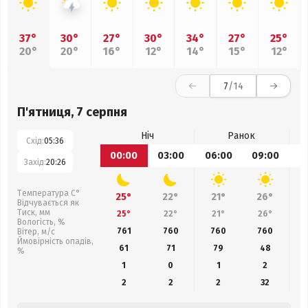
37°
30°
27°
30°
34°
27°
25°
20°
20°
16°
12°
14°
15°
12°
7
/14
П'ятниця, 7 серпня
Ніч
Ранок
Схід:
05:36
00:00
03:00
06:00
09:00
1
Захід:
20:26
Температура С°
25°
22°
21°
26°
Відчувається як
Тиск, мм
25°
22°
21°
26°
Вологість, %
761
760
760
760
Вітер, м/с
Ймовірність опадів,
61
71
79
48
%
1
0
1
2
2
2
2
32