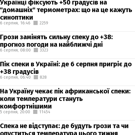
Українці фіксують +50 градусів на
"домашніх" термометрах: що на це кажуть
синоптики
6 серпня,
16:46
2259
Грози замінять сильну спеку до +38:
прогноз погоди на найближчі дні
6 серпня,
08:00
3323
Пік спеки в Україні: де 6 серпня пригріє до
+38 градусів
6 серпня,
06:40
828
На Україну чекає пік африканської спеки:
коли температури стануть
комфортнішими
5 серпня,
20:00
11454
Спека не відступає: де будуть грози та чи
опуститься температура цього тижня