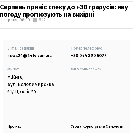
Серпень приніс спеку до +38 градусів: яку
погоду прогнозують на вихідні
1 серпня,
08:00
847
E-mail редакції
Номер телефону:
news24@24tv.com.ua
+38 044 390 5077
Ми тут:
Ми в соцмережах:
м.Київ
,
вул. Володимирська
офіс
61/11,
50
Про нас
Угода Користувача Спільноти