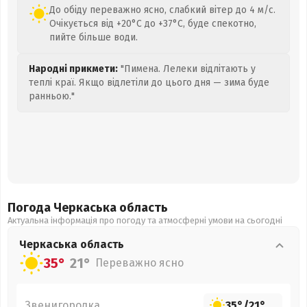
До обіду переважно ясно, слабкий вітер до 4 м/с.
Очікується від +20°C до +37°C, буде спекотно,
пийте більше води.
Народні прикмети:
"Пимена. Лелеки відлітають у
теплі краї. Якщо відлетіли до цього дня — зима буде
ранньою."
Погода Черкаська
область
Актуальна інформація про погоду та атмосферні умови на сьогодні
Черкаська
область
35°
21°
Переважно ясно
Звенигородка
35°
/
21°