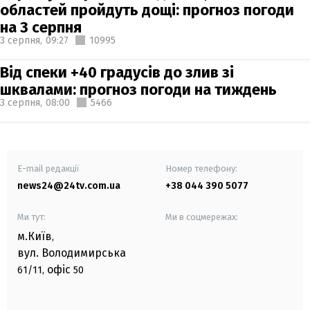
областей пройдуть дощі: прогноз погоди
на 3 серпня
3 серпня,
09:27
10995
Від спеки +40 градусів до злив зі
шквалами: прогноз погоди на тиждень
3 серпня,
08:00
5466
E-mail редакції
Номер телефону:
news24@24tv.com.ua
+38 044 390 5077
Ми тут:
Ми в соцмережах:
м.Київ
,
вул. Володимирська
офіс
61/11,
50