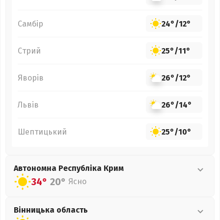
Самбір
24°
/
12°
Стрий
25°
/
11°
Яворів
26°
/
12°
Львів
26°
/
14°
Шептицький
25°
/
10°
Автономна Республіка Крим
34°
20°
Ясно
Вінницька
область