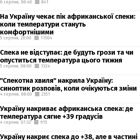
6 серпня,
06:40
841
На Україну чекає пік африканської спеки:
коли температури стануть
комфортнішими
5 серпня,
20:00
11504
Спека не відступає: де будуть грози та чи
опуститься температура цього тижня
5 серпня,
08:00
1324
"Спекотна хвиля" накрила Україну:
синоптик розповів, коли очікуються зміни
4 серпня,
08:00
2351
Україну накриває африканська спека: де
температура сягне +39 градусів
4 серпня,
07:32
915
Україну накриє спека до +38, але в частині