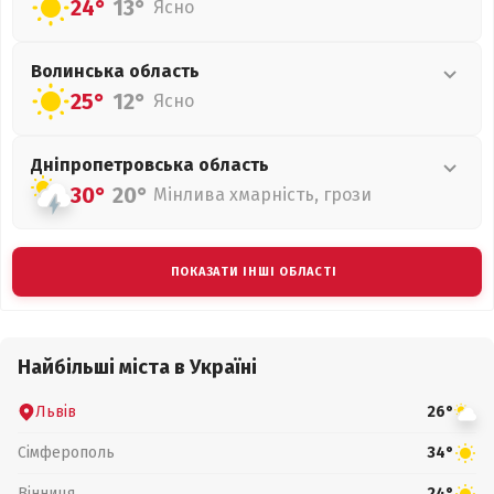
24°
13°
Ясно
Волинська
область
25°
12°
Ясно
Дніпропетровська
область
30°
20°
Мінлива хмарність, грози
ПОКАЗАТИ ІНШІ ОБЛАСТІ
Найбільші міста в Україні
Львів
26°
Сімферополь
34°
Вінниця
24°