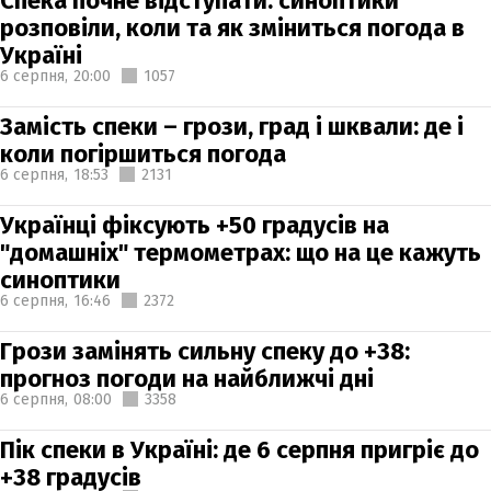
Спека почне відступати: синоптики
розповіли, коли та як зміниться погода в
Україні
6 серпня,
20:00
1057
Замість спеки – грози, град і шквали: де і
коли погіршиться погода
6 серпня,
18:53
2131
Українці фіксують +50 градусів на
"домашніх" термометрах: що на це кажуть
синоптики
6 серпня,
16:46
2372
Грози замінять сильну спеку до +38:
прогноз погоди на найближчі дні
6 серпня,
08:00
3358
Пік спеки в Україні: де 6 серпня пригріє до
+38 градусів