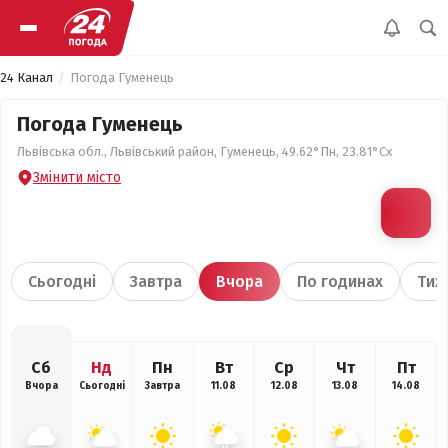
24 Канал
Погода Гуменець
Погода Гуменець
Львівська обл., Львівський район, Гуменець, 49.62°Пн, 23.81°Сх
Змінити місто
Сьогодні
Завтра
Вчора
По годинах
Тиж
Сб
Нд
Пн
Вт
Ср
Чт
Пт
Вчора
Сьогодні
Завтра
11.08
12.08
13.08
14.08