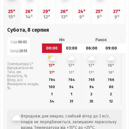
25°
26°
29°
26°
24°
25°
27°
15°
14°
12°
13°
9°
9°
9°
Субота, 8 серпня
Ніч
Ранок
Схід:
06:03
00:00
03:00
06:00
09:00
1
Захід:
20:55
Температура С°
17°
17°
17°
18°
Відчувається як
Тиск, мм
17°
17°
17°
18°
Вологість, %
764
764
765
766
Вітер, м/с
Ймовірність опадів,
100
94
94
80
%
1
1
2
2
54
31
35
12
Впродовж дня хмарно, слабкий вітер до 3 м/с,
опадів не передбачається, залишаємо парасольку
вдома. Температура від +15°C до +25°C,