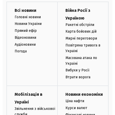
Всі новини
Війна Росії з
Головні новини
Україною
Новини України
Ракетні обстріли
Прямий ефір
Карта бойових дій
Відеоновини
Мирні переговори
Аудіоновини
Повітряна тривога в
Україні
Погода
Масована атака по
Україні
Вибухи у Росії
Втрати ворога
Мобілізація в
Новини економіки
Ціна нафти
Україні
Курси валют
Звільнення з військової
служби
Фінансові новини