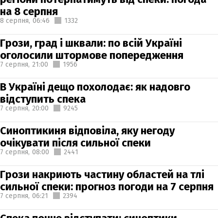
на 8 серпня
8 серпня,
06:46
1332
Грози, град і шквали: по всій Україні
оголосили штормове попередження
7 серпня,
21:00
1956
В Україні дещо похолодає: як надовго
відступить спека
7 серпня,
20:00
9245
Синоптикиня відповіла, яку негоду
очікувати після сильної спеки
7 серпня,
08:00
2441
Грози накриють частину областей на тлі
сильної спеки: прогноз погоди на 7 серпня
7 серпня,
06:21
2394