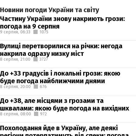
Новини погоди України та світу
Частину України знову накриють грози:
погода на 9 серпня
9 серпня,
06:33
1075
Вулиці перетворилися на річки: негода
накрила одразу низку міст
8 серпня,
21:00
3727
До +33 градусів і локальні грози: якою
буде погода найближчими днями
8 серпня,
20:00
676
До +38, але місцями з грозами та
шквалами: якою буде погода на вихідних
8 серпня,
08:00
972
Похолодання йде в Україну, але деякі
регіони потерпатимуть від спеки: погода