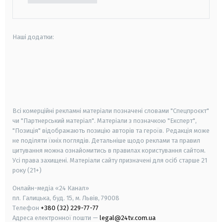
Наші додатки:
android
apple
smart tv
samsung smart tv
Всі комерційні рекламні матеріали позначені словами "Спецпроєкт"
чи "Партнерський матеріал". Матеріали з позначкою "Експерт",
"Позиція" відображають позицію авторів та героїв. Редакція може
не поділяти їхніх поглядів. Детальніше щодо реклами та правил
цитування можна ознайомитись в правилах користування сайтом.
Усі права захищені.
Матеріали сайту призначені для осіб старше
21
року (21+)
Онлайн-медіа «24 Канал»
пл. Галицька, буд. 15, м. Львів, 79008
Телефон
+380 (32) 229-77-77
Адреса електронної пошти —
legal@24tv.com.ua