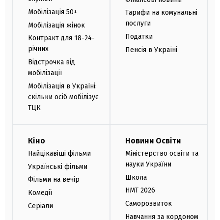
Мобілізація 50+
Тарифи на комунальні
послуги
Мобілізація жінок
Податки
Контракт для 18-24-
річних
Пенсія в Україні
Відстрочка від
мобілізації
Мобілізація в Україні:
скільки осіб мобілізує
ТЦК
Кіно
Новини Освіти
Найцікавіші фільми
Міністерство освіти та
науки України
Українські фільми
Школа
Фільми на вечір
НМТ 2026
Комедії
Саморозвиток
Серіали
Навчання за кордоном