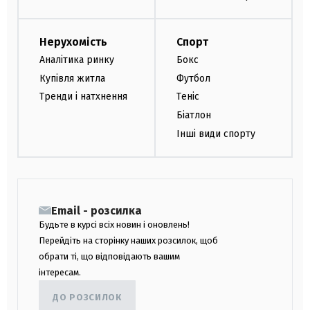
Нерухомість
Спорт
Аналітика ринку
Бокс
Купівля житла
Футбол
Тренди і натхнення
Теніс
Біатлон
Інші види спорту
Email - розсилка
Будьте в курсі всіх новин і оновлень!
Перейдіть на сторінку наших розсилок, щоб
обрати ті, що відповідають вашим
інтересам.
ДО РОЗСИЛОК