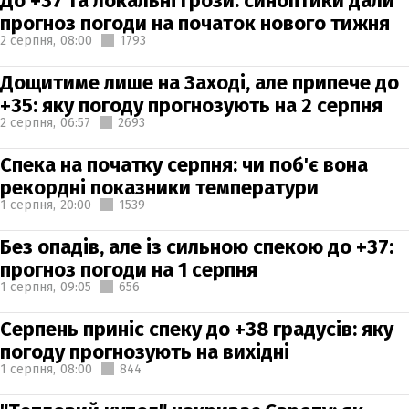
До +37 та локальні грози: синоптики дали
прогноз погоди на початок нового тижня
2 серпня,
08:00
1793
Дощитиме лише на Заході, але припече до
+35: яку погоду прогнозують на 2 серпня
2 серпня,
06:57
2693
Спека на початку серпня: чи поб'є вона
рекордні показники температури
1 серпня,
20:00
1539
Без опадів, але із сильною спекою до +37:
прогноз погоди на 1 серпня
1 серпня,
09:05
656
Серпень приніс спеку до +38 градусів: яку
погоду прогнозують на вихідні
1 серпня,
08:00
844