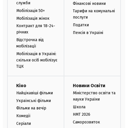
служби
Фінансові новини
Мобілізація 50+
Тарифи на комунальні
послуги
Мобілізація жінок
Податки
Контракт для 18-24-
річних
Пенсія в Україні
Відстрочка від
мобілізації
Мобілізація в Україні:
скільки осіб мобілізує
ТЦК
Кіно
Новини Освіти
Найцікавіші фільми
Міністерство освіти та
науки України
Українські фільми
Школа
Фільми на вечір
НМТ 2026
Комедії
Саморозвиток
Серіали