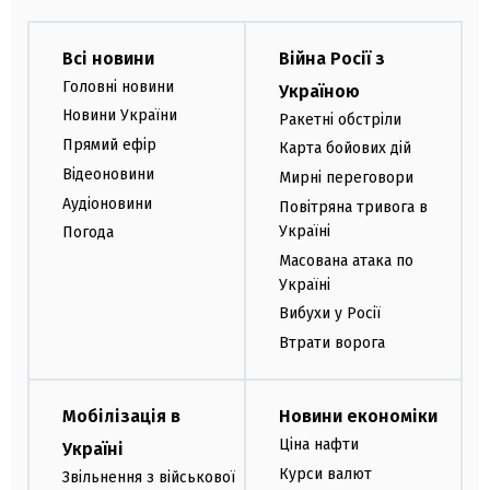
Всі новини
Війна Росії з
Головні новини
Україною
Новини України
Ракетні обстріли
Прямий ефір
Карта бойових дій
Відеоновини
Мирні переговори
Аудіоновини
Повітряна тривога в
Україні
Погода
Масована атака по
Україні
Вибухи у Росії
Втрати ворога
Мобілізація в
Новини економіки
Ціна нафти
Україні
Курси валют
Звільнення з військової