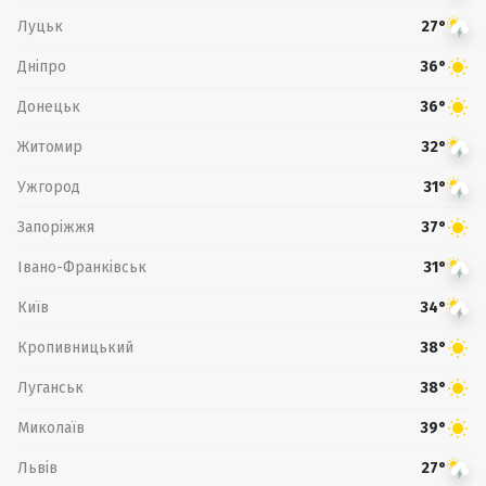
Луцьк
27°
Дніпро
36°
Донецьк
36°
Житомир
32°
Ужгород
31°
Запоріжжя
37°
Івано-Франківськ
31°
Київ
34°
Кропивницький
38°
Луганськ
38°
Миколаїв
39°
Львів
27°