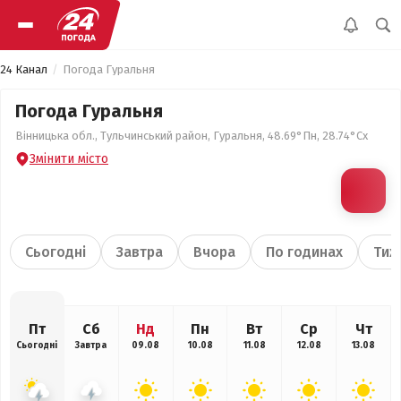
24 Канал
Погода Гуральня
Погода Гуральня
Вінницька обл., Тульчинський район, Гуральня, 48.69°Пн, 28.74°Сх
Змінити місто
Сьогодні
Завтра
Вчора
По годинах
Тиж
Пт
Сб
Нд
Пн
Вт
Ср
Чт
Сьогодні
Завтра
09.08
10.08
11.08
12.08
13.08