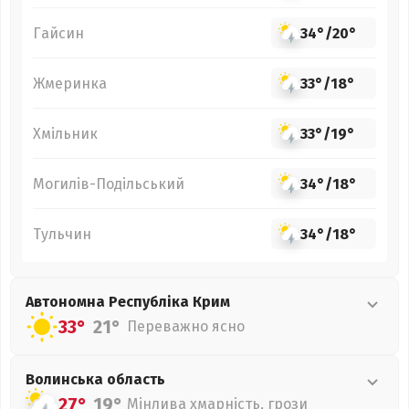
Гайсин
34°
/
20°
Жмеринка
33°
/
18°
Хмільник
33°
/
19°
Могилів-Подільський
34°
/
18°
Тульчин
34°
/
18°
Автономна Республіка Крим
33°
21°
Переважно ясно
Волинська
область
27°
19°
Мінлива хмарність, грози