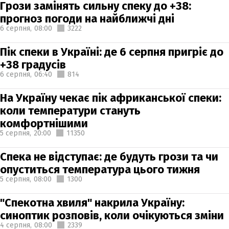
Грози замінять сильну спеку до +38:
прогноз погоди на найближчі дні
6 серпня,
08:00
3222
Пік спеки в Україні: де 6 серпня пригріє до
+38 градусів
6 серпня,
06:40
814
На Україну чекає пік африканської спеки:
коли температури стануть
комфортнішими
5 серпня,
20:00
11350
Спека не відступає: де будуть грози та чи
опуститься температура цього тижня
5 серпня,
08:00
1300
"Спекотна хвиля" накрила Україну:
синоптик розповів, коли очікуються зміни
4 серпня,
08:00
2339