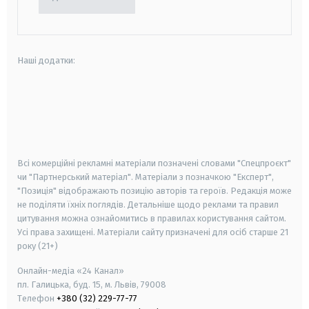
Наші додатки:
android
apple
smart tv
samsung smart tv
Всі комерційні рекламні матеріали позначені словами "Спецпроєкт"
чи "Партнерський матеріал". Матеріали з позначкою "Експерт",
"Позиція" відображають позицію авторів та героїв. Редакція може
не поділяти їхніх поглядів. Детальніше щодо реклами та правил
цитування можна ознайомитись в правилах користування сайтом.
Усі права захищені.
Матеріали сайту призначені для осіб старше
21
року (21+)
Онлайн-медіа «24 Канал»
пл. Галицька, буд. 15, м. Львів, 79008
Телефон
+380 (32) 229-77-77