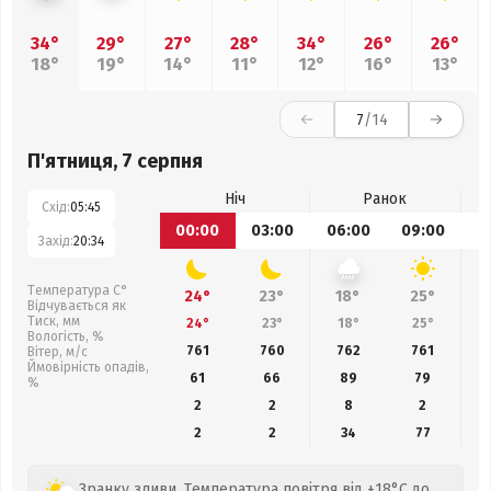
34°
29°
27°
28°
34°
26°
26°
18°
19°
14°
11°
12°
16°
13°
7
/14
П'ятниця, 7 серпня
Ніч
Ранок
Схід:
05:45
00:00
03:00
06:00
09:00
1
Захід:
20:34
Температура С°
24°
23°
18°
25°
Відчувається як
Тиск, мм
24°
23°
18°
25°
Вологість, %
761
760
762
761
Вітер, м/с
Ймовірність опадів,
61
66
89
79
%
2
2
8
2
2
2
34
77
Зранку зливи. Температура повітря від +18°C до