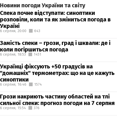
Новини погоди України та світу
Спека почне відступати: синоптики
розповіли, коли та як зміниться погода в
Україні
6 серпня,
20:00
643
Замість спеки – грози, град і шквали: де і
коли погіршиться погода
6 серпня,
18:53
1451
Українці фіксують +50 градусів на
"домашніх" термометрах: що на це кажуть
синоптики
6 серпня,
16:46
1574
Грози накриють частину областей на тлі
сильної спеки: прогноз погоди на 7 серпня
6 серпня,
15:54
376