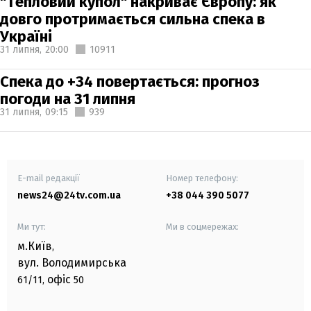
"Тепловий купол" накриває Європу: як
довго протримається сильна спека в
Україні
31 липня,
20:00
10911
Спека до +34 повертається: прогноз
погоди на 31 липня
31 липня,
09:15
939
E-mail редакції
Номер телефону:
news24@24tv.com.ua
+38 044 390 5077
Ми тут:
Ми в соцмережах:
м.Київ
,
вул. Володимирська
офіс
61/11,
50