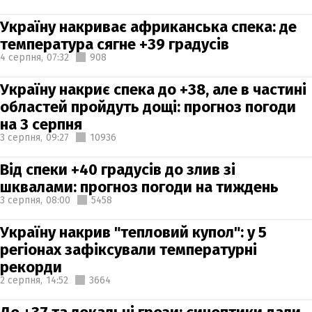
Україну накриває африканська спека: де
температура сягне +39 градусів
4 серпня,
07:32
908
Україну накриє спека до +38, але в частині
областей пройдуть дощі: прогноз погоди
на 3 серпня
3 серпня,
09:27
10936
Від спеки +40 градусів до злив зі
шквалами: прогноз погоди на тиждень
3 серпня,
08:00
5458
Україну накрив "тепловий купол": у 5
регіонах зафіксували температурні
рекорди
2 серпня,
14:52
3664