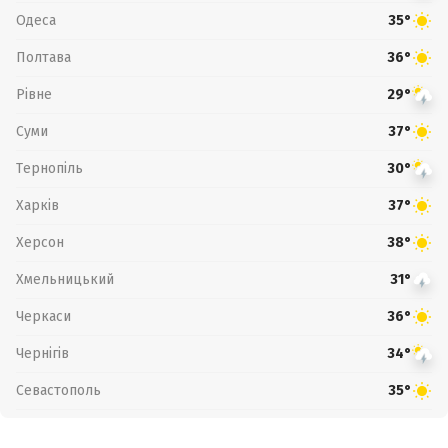
Одеса
35°
Полтава
36°
Рівне
29°
Суми
37°
Тернопіль
30°
Харків
37°
Херсон
38°
Хмельницький
31°
Черкаси
36°
Чернігів
34°
Севастополь
35°