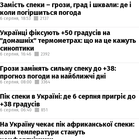
Замість спеки – грози, град і шквали: де і
коли погіршиться погода
6 серпня,
18:53
2137
Українці фіксують +50 градусів на
"домашніх" термометрах: що на це кажуть
синоптики
6 серпня,
16:46
2392
Грози замінять сильну спеку до +38:
прогноз погоди на найближчі дні
6 серпня,
08:00
3364
Пік спеки в Україні: де 6 серпня пригріє до
+38 градусів
6 серпня,
06:40
851
На Україну чекає пік африканської спеки:
коли температури стануть