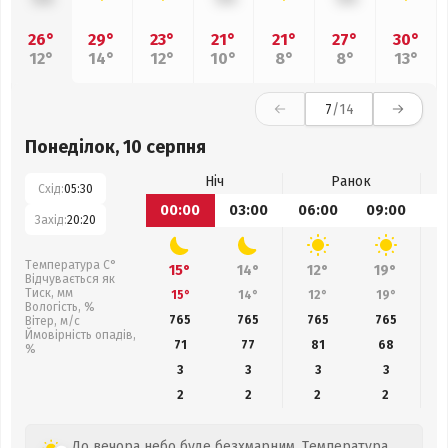
26°
29°
23°
21°
21°
27°
30°
12°
14°
12°
10°
8°
8°
13°
7
/14
Понеділок, 10 серпня
Ніч
Ранок
Схід:
05:30
00:00
03:00
06:00
09:00
1
Захід:
20:20
Температура С°
15°
14°
12°
19°
Відчувається як
Тиск, мм
15°
14°
12°
19°
Вологість, %
765
765
765
765
Вітер, м/с
Ймовірність опадів,
71
77
81
68
%
3
3
3
3
2
2
2
2
До вечора небо буде безхмарним. Температура