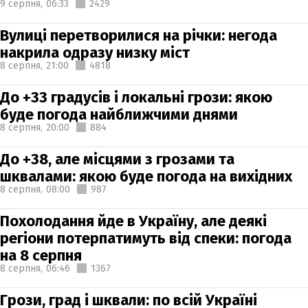
9 серпня,
06:33
2429
Вулиці перетворилися на річки: негода
накрила одразу низку міст
8 серпня,
21:00
4818
До +33 градусів і локальні грози: якою
буде погода найближчими днями
8 серпня,
20:00
884
До +38, але місцями з грозами та
шквалами: якою буде погода на вихідних
8 серпня,
08:00
987
Похолодання йде в Україну, але деякі
регіони потерпатимуть від спеки: погода
на 8 серпня
8 серпня,
06:46
1367
Грози, град і шквали: по всій Україні