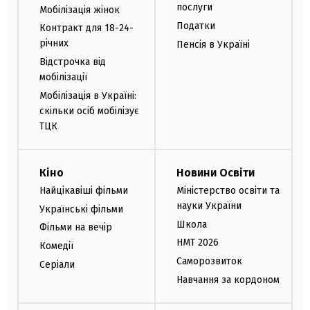
послуги
Мобілізація жінок
Податки
Контракт для 18-24-
річних
Пенсія в Україні
Відстрочка від
мобілізації
Мобілізація в Україні:
скільки осіб мобілізує
ТЦК
Кіно
Новини Освіти
Найцікавіші фільми
Міністерство освіти та
науки України
Українські фільми
Школа
Фільми на вечір
НМТ 2026
Комедії
Саморозвиток
Серіали
Навчання за кордоном