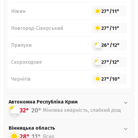
Ніжин
27°
/
11°
Новгород-Сіверський
27°
/
11°
Прилуки
26°
/
12°
Скороходове
27°
/
12°
Чернігів
27°
/
10°
Автономна Республіка Крим
32°
20°
Мінлива хмарність, слабкий дощ
Вінницька
область
28°
11°
Ясно