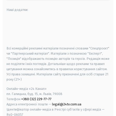
Наші додатки:
android
apple
smart tv
samsung smart tv
Всі комерційні рекламні матеріали позначені словами "Спецпроєкт"
чи "Партнерський матеріал". Матеріали з позначкою "Експерт",
"Позиція" відображають позицію авторів та героїв. Редакція може
не поділяти їхніх поглядів. Детальніше щодо реклами та правил
цитування можна ознайомитись в правилах користування сайтом.
Усі права захищені.
Матеріали сайту призначені для осіб старше
21
року (21+)
Онлайн-медіа «24 Канал»
пл. Галицька, буд. 15, м. Львів, 79008
Телефон
+380 (32) 229-77-77
Адреса електронної пошти —
legal@24tv.com.ua
Ідентифікатор онлайн-медіа в Реєстрі суб'єктів у сфері медіа —
R40-06057