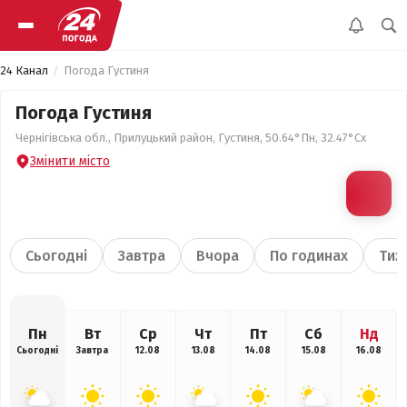
24 Канал
Погода Густиня
Погода Густиня
Чернігівська обл., Прилуцький район, Густиня, 50.64°Пн, 32.47°Сх
Змінити місто
Сьогодні
Завтра
Вчора
По годинах
Тиж
Пн
Вт
Ср
Чт
Пт
Сб
Нд
Сьогодні
Завтра
12.08
13.08
14.08
15.08
16.08