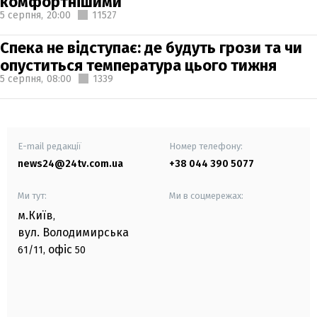
комфортнішими
5 серпня,
20:00
11527
Спека не відступає: де будуть грози та чи
опуститься температура цього тижня
5 серпня,
08:00
1339
E-mail редакції
Номер телефону:
news24@24tv.com.ua
+38 044 390 5077
Ми тут:
Ми в соцмережах:
м.Київ
,
вул. Володимирська
офіс
61/11,
50