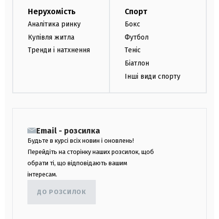
Нерухомість
Спорт
Аналітика ринку
Бокс
Купівля житла
Футбол
Тренди і натхнення
Теніс
Біатлон
Інші види спорту
Email - розсилка
Будьте в курсі всіх новин і оновлень!
Перейдіть на сторінку наших розсилок, щоб
обрати ті, що відповідають вашим
інтересам.
ДО РОЗСИЛОК