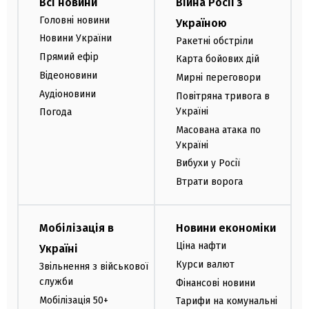
Всі новини
Війна Росії з
Головні новини
Україною
Новини України
Ракетні обстріли
Прямий ефір
Карта бойових дій
Відеоновини
Мирні переговори
Аудіоновини
Повітряна тривога в
Україні
Погода
Масована атака по
Україні
Вибухи у Росії
Втрати ворога
Мобілізація в
Новини економіки
Ціна нафти
Україні
Курси валют
Звільнення з військової
служби
Фінансові новини
Мобілізація 50+
Тарифи на комунальні