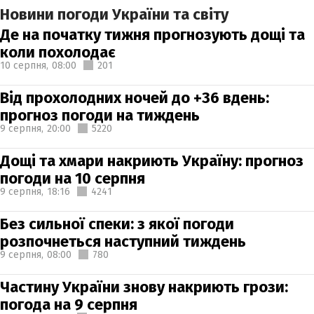
Новини погоди України та світу
Де на початку тижня прогнозують дощі та
коли похолодає
10 серпня,
08:00
201
Від прохолодних ночей до +36 вдень:
прогноз погоди на тиждень
9 серпня,
20:00
5220
Дощі та хмари накриють Україну: прогноз
погоди на 10 серпня
9 серпня,
18:16
4241
Без сильної спеки: з якої погоди
розпочнеться наступний тиждень
9 серпня,
08:00
780
Частину України знову накриють грози:
погода на 9 серпня