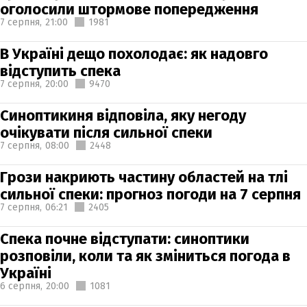
оголосили штормове попередження
7 серпня,
21:00
1981
В Україні дещо похолодає: як надовго
відступить спека
7 серпня,
20:00
9470
Синоптикиня відповіла, яку негоду
очікувати після сильної спеки
7 серпня,
08:00
2448
Грози накриють частину областей на тлі
сильної спеки: прогноз погоди на 7 серпня
7 серпня,
06:21
2405
Спека почне відступати: синоптики
розповіли, коли та як зміниться погода в
Україні
6 серпня,
20:00
1081