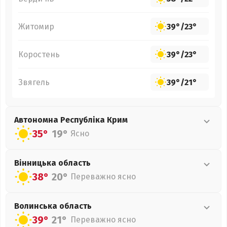
Житомир
39°
/
23°
Коростень
39°
/
23°
Звягель
39°
/
21°
Автономна Республіка Крим
35°
19°
Ясно
Вінницька
область
38°
20°
Переважно ясно
Волинська
область
39°
21°
Переважно ясно