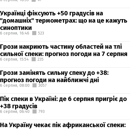
Українці фіксують +50 градусів на
"домашніх" термометрах: що на це кажуть
синоптики
6 серпня,
16:46
523
Грози накриють частину областей на тлі
сильної спеки: прогноз погоди на 7 серпня
6 серпня,
15:54
235
Грози замінять сильну спеку до +38:
прогноз погоди на найближчі дні
6 серпня,
08:00
3057
Пік спеки в Україні: де 6 серпня пригріє до
+38 градусів
6 серпня,
06:40
793
На Україну чекає пік африканської спеки: