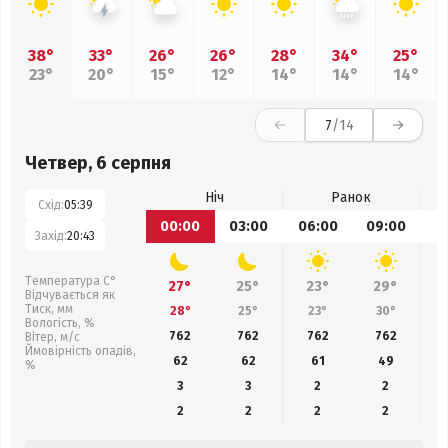
38°
33°
26°
26°
28°
34°
25°
23°
20°
15°
12°
14°
14°
14°
7
/14
Четвер, 6 серпня
Ніч
Ранок
Схід:
05:39
00:00
03:00
06:00
09:00
1
Захід:
20:43
Температура С°
27°
25°
23°
29°
Відчувається як
Тиск, мм
28°
25°
23°
30°
Вологість, %
762
762
762
762
Вітер, м/с
Ймовірність опадів,
62
62
61
49
%
3
3
2
2
2
2
2
2