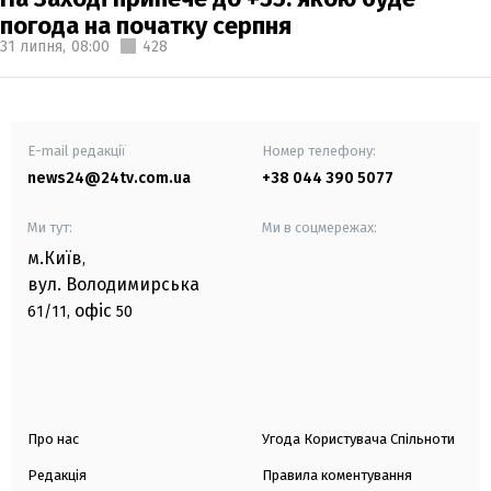
погода на початку серпня
31 липня,
08:00
428
E-mail редакції
Номер телефону:
news24@24tv.com.ua
+38 044 390 5077
Ми тут:
Ми в соцмережах:
м.Київ
,
вул. Володимирська
офіс
61/11,
50
Про нас
Угода Користувача Спільноти
Редакція
Правила коментування