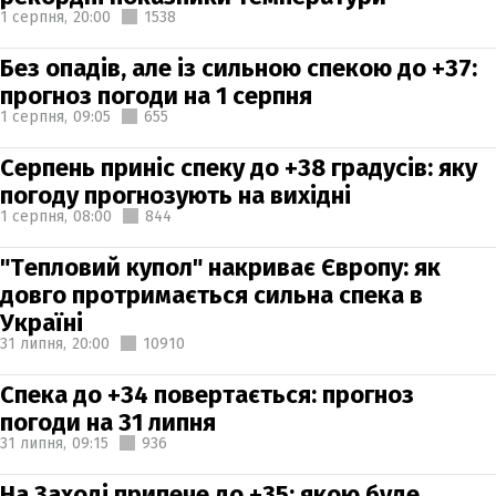
1 серпня,
20:00
1538
Без опадів, але із сильною спекою до +37:
прогноз погоди на 1 серпня
1 серпня,
09:05
655
Серпень приніс спеку до +38 градусів: яку
погоду прогнозують на вихідні
1 серпня,
08:00
844
"Тепловий купол" накриває Європу: як
довго протримається сильна спека в
Україні
31 липня,
20:00
10910
Спека до +34 повертається: прогноз
погоди на 31 липня
31 липня,
09:15
936
На Заході припече до +35: якою буде