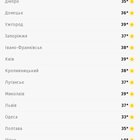
Дніпро
35°
Донецьк
36°
Ужгород
39°
Запоріжжя
37°
Івано-Франківськ
38°
Київ
39°
Кропивницький
38°
Луганськ
37°
Миколаїв
39°
Львів
37°
Одеса
33°
Полтава
35°