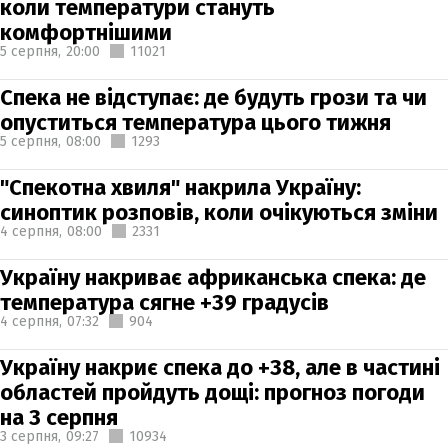
коли температури стануть
комфортнішими
5 серпня,
20:00
11021
Спека не відступає: де будуть грози та чи
опуститься температура цього тижня
5 серпня,
08:00
1293
"Спекотна хвиля" накрила Україну:
синоптик розповів, коли очікуються зміни
4 серпня,
08:00
2331
Україну накриває африканська спека: де
температура сягне +39 градусів
4 серпня,
07:32
904
Україну накриє спека до +38, але в частині
областей пройдуть дощі: прогноз погоди
на 3 серпня
3 серпня,
09:27
10934