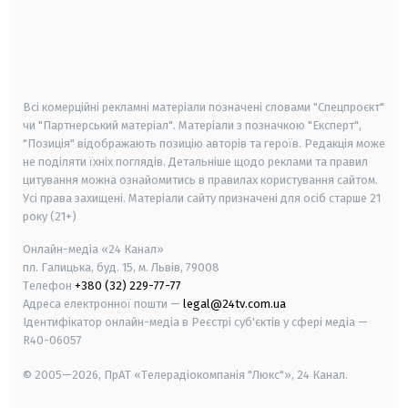
android
apple
smart tv
samsung smart tv
Всі комерційні рекламні матеріали позначені словами "Спецпроєкт"
чи "Партнерський матеріал". Матеріали з позначкою "Експерт",
"Позиція" відображають позицію авторів та героїв. Редакція може
не поділяти їхніх поглядів. Детальніше щодо реклами та правил
цитування можна ознайомитись в правилах користування сайтом.
Усі права захищені.
Матеріали сайту призначені для осіб старше
21
року (21+)
Онлайн-медіа «24 Канал»
пл. Галицька, буд. 15, м. Львів, 79008
Телефон
+380 (32) 229-77-77
Адреса електронної пошти —
legal@24tv.com.ua
Ідентифікатор онлайн-медіа в Реєстрі суб'єктів у сфері медіа —
R40-06057
© 2005—2026,
ПрАТ «Телерадіокомпанія "Люкс"», 24 Канал.