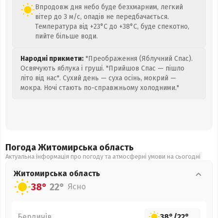
Впродовж дня небо буде безхмарним, легкий
вітер до 3 м/с, опадів не передбачається.
Температура від +23°C до +38°C, буде спекотно,
пийте більше води.
Народні прикмети:
"Преображення (Яблучний Спас).
Освячують яблука і груші. "Прийшов Спас — пішло
літо від нас". Сухий день — суха осінь, мокрий —
мокра. Ночі стають по-справжньому холодними."
Погода Житомирська
область
Актуальна інформація про погоду та атмосферні умови на сьогодні
Житомирська
область
38°
22°
Ясно
Бердичів
38°
/
22°