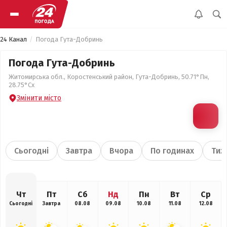
24 Канал
Погода Гута-Добринь
Погода Гута-Добринь
Житомирська обл., Коростенський район, Гута-Добринь, 50.71°Пн,
28.75°Сх
Змінити місто
Сьогодні
Завтра
Вчора
По годинах
Тиж
Чт
Пт
Сб
Нд
Пн
Вт
Ср
Сьогодні
Завтра
08.08
09.08
10.08
11.08
12.08