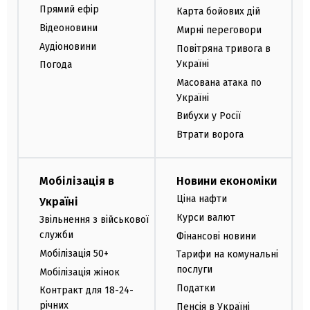
Прямий ефір
Карта бойових дій
Відеоновини
Мирні переговори
Аудіоновини
Повітряна тривога в
Україні
Погода
Масована атака по
Україні
Вибухи у Росії
Втрати ворога
Мобілізація в
Новини економіки
Ціна нафти
Україні
Курси валют
Звільнення з військової
служби
Фінансові новини
Мобілізація 50+
Тарифи на комунальні
послуги
Мобілізація жінок
Податки
Контракт для 18-24-
річних
Пенсія в Україні