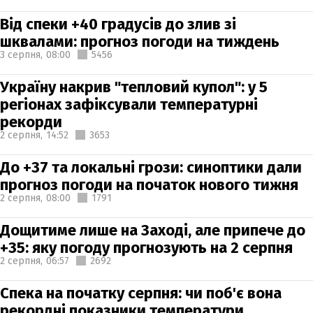
Від спеки +40 градусів до злив зі
шквалами: прогноз погоди на тиждень
3 серпня,
08:00
5456
Україну накрив "тепловий купол": у 5
регіонах зафіксували температурні
рекорди
2 серпня,
14:52
3653
До +37 та локальні грози: синоптики дали
прогноз погоди на початок нового тижня
2 серпня,
08:00
1791
Дощитиме лише на Заході, але припече до
+35: яку погоду прогнозують на 2 серпня
2 серпня,
06:57
2692
Спека на початку серпня: чи поб'є вона
рекордні показники температури