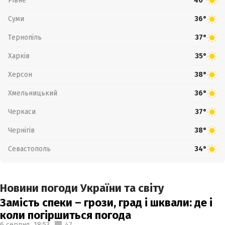
Рівне
40°
Суми
36°
Тернопіль
37°
Харків
35°
Херсон
38°
Хмельницький
36°
Черкаси
37°
Чернігів
38°
Севастополь
34°
Новини погоди України та світу
Замість спеки – грози, град і шквали: де і
коли погіршиться погода
6 серпня,
18:53
47