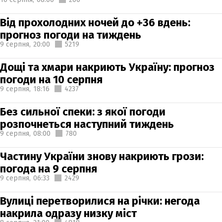
Від прохолодних ночей до +36 вдень:
прогноз погоди на тиждень
9 серпня,
20:00
5219
Дощі та хмари накриють Україну: прогноз
погоди на 10 серпня
9 серпня,
18:16
4237
Без сильної спеки: з якої погоди
розпочнеться наступний тиждень
9 серпня,
08:00
780
Частину України знову накриють грози:
погода на 9 серпня
9 серпня,
06:33
2429
Вулиці перетворилися на річки: негода
накрила одразу низку міст