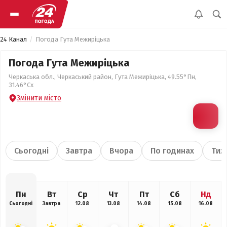
24 Канал
Погода Гута Межиріцька
Погода Гута Межиріцька
Черкаська обл., Черкаський район, Гута Межиріцька, 49.55°Пн,
31.46°Сх
Змінити місто
Сьогодні
Завтра
Вчора
По годинах
Тиж
Пн
Вт
Ср
Чт
Пт
Сб
Нд
Сьогодні
Завтра
12.08
13.08
14.08
15.08
16.08