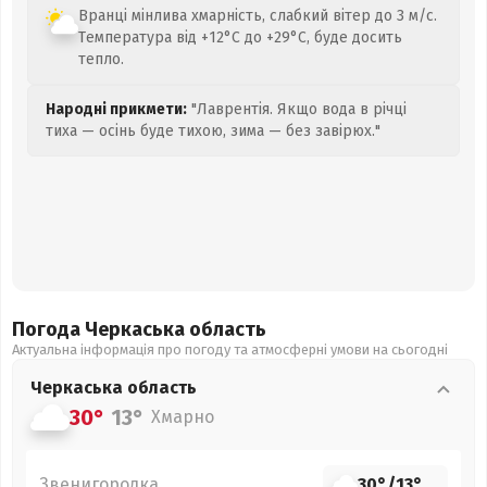
Вранці мінлива хмарність, слабкий вітер до 3 м/с.
Температура від +12°C до +29°C, буде досить
тепло.
Народні прикмети:
"Лаврентія. Якщо вода в річці
тиха — осінь буде тихою, зима — без завірюх."
Погода Черкаська
область
Актуальна інформація про погоду та атмосферні умови на сьогодні
Черкаська
область
30°
13°
Хмарно
Звенигородка
30°
/
13°