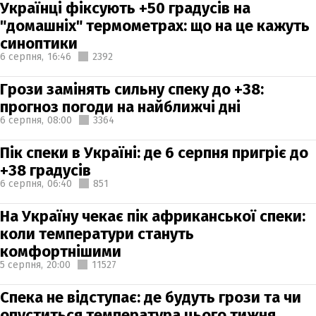
Українці фіксують +50 градусів на
"домашніх" термометрах: що на це кажуть
синоптики
6 серпня,
16:46
2392
Грози замінять сильну спеку до +38:
прогноз погоди на найближчі дні
6 серпня,
08:00
3364
Пік спеки в Україні: де 6 серпня пригріє до
+38 градусів
6 серпня,
06:40
851
На Україну чекає пік африканської спеки:
коли температури стануть
комфортнішими
5 серпня,
20:00
11527
Спека не відступає: де будуть грози та чи
опуститься температура цього тижня