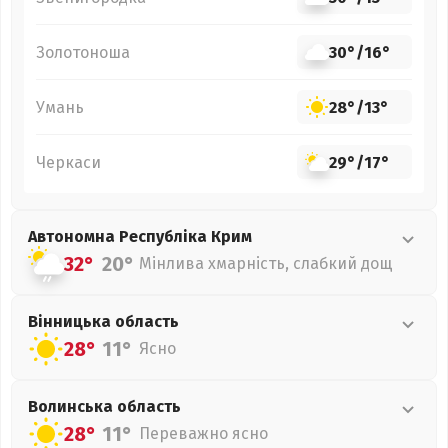
Золотоноша
30°
/
16°
Умань
28°
/
13°
Черкаси
29°
/
17°
Автономна Республіка Крим
32°
20°
Мінлива хмарність, слабкий дощ
Вінницька
область
28°
11°
Ясно
Волинська
область
28°
11°
Переважно ясно