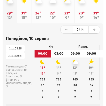
29°
31°
24°
22°
23°
28°
31°
12°
15°
13°
10°
9°
9°
14°
7
/14
Понеділок, 10 серпня
Ніч
Ранок
Схід:
05:38
00:00
03:00
06:00
09:00
1
Захід:
20:21
Температура С°
16°
14°
13°
19°
Відчувається як
Тиск, мм
16°
14°
13°
19°
Вологість, %
765
765
765
765
Вітер, м/с
Ймовірність опадів,
70
78
80
64
%
3
2
2
3
2
2
2
2