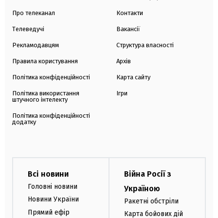
Про телеканал
Контакти
Телеведучі
Вакансії
Рекламодавцям
Структура власності
Правила користування
Архів
Політика конфіденційності
Карта сайту
Політика використання
Ігри
штучного інтелекту
Політика конфіденційності
додатку
Всі новини
Війна Росії з
Головні новини
Україною
Новини України
Ракетні обстріли
Прямий ефір
Карта бойових дій