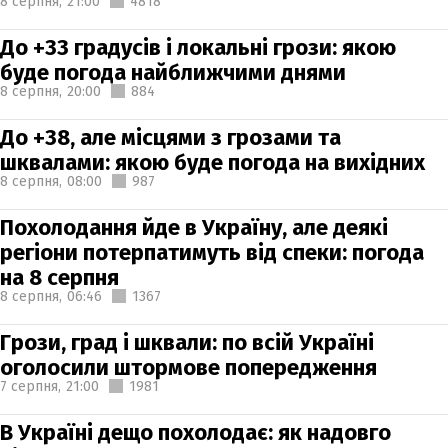
8 серпня,
21:00
4818
До +33 градусів і локальні грози: якою
буде погода найближчими днями
8 серпня,
20:00
884
До +38, але місцями з грозами та
шквалами: якою буде погода на вихідних
8 серпня,
08:00
987
Похолодання йде в Україну, але деякі
регіони потерпатимуть від спеки: погода
на 8 серпня
8 серпня,
06:46
1367
Грози, град і шквали: по всій Україні
оголосили штормове попередження
7 серпня,
21:00
1981
В Україні дещо похолодає: як надовго