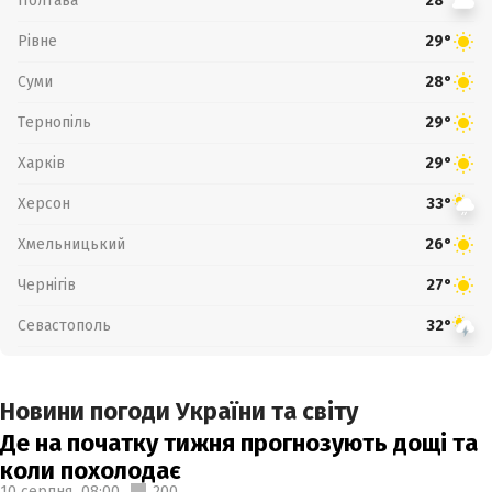
Полтава
28°
Рівне
29°
Суми
28°
Тернопіль
29°
Харків
29°
Херсон
33°
Хмельницький
26°
Чернігів
27°
Севастополь
32°
Новини погоди України та світу
Де на початку тижня прогнозують дощі та
коли похолодає
10 серпня,
08:00
200