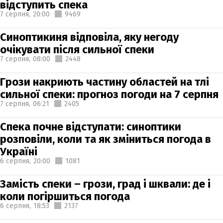
відступить спека
7 серпня,
20:00
9469
Синоптикиня відповіла, яку негоду
очікувати після сильної спеки
7 серпня,
08:00
2448
Грози накриють частину областей на тлі
сильної спеки: прогноз погоди на 7 серпня
7 серпня,
06:21
2405
Спека почне відступати: синоптики
розповіли, коли та як зміниться погода в
Україні
6 серпня,
20:00
1081
Замість спеки – грози, град і шквали: де і
коли погіршиться погода
6 серпня,
18:53
2137