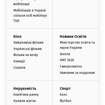
мобілізації
Мобілізація в Україні:
скільки осіб мобілізує
ТЦК
Кіно
Новини Освіти
Найцікавіші фільми
Міністерство освіти та
науки України
Українські фільми
Школа
Фільми на вечір
НМТ 2026
Комедії
Саморозвиток
Серіали
Навчання за кордоном
Нерухомість
Спорт
Аналітика ринку
Бокс
Купівля житла
Футбол