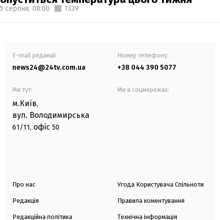
5 серпня,
08:00
1339
E-mail редакції
Номер телефону:
news24@24tv.com.ua
+38 044 390 5077
Ми тут:
Ми в соцмережах:
м.Київ
,
вул. Володимирська
офіс
61/11,
50
Про нас
Угода Користувача Спільноти
Редакція
Правила коментування
Редакційна політика
Технічна інформація