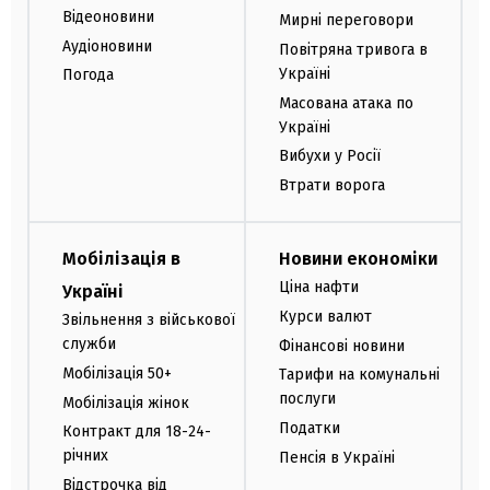
Відеоновини
Мирні переговори
Аудіоновини
Повітряна тривога в
Україні
Погода
Масована атака по
Україні
Вибухи у Росії
Втрати ворога
Мобілізація в
Новини економіки
Ціна нафти
Україні
Курси валют
Звільнення з військової
служби
Фінансові новини
Мобілізація 50+
Тарифи на комунальні
послуги
Мобілізація жінок
Податки
Контракт для 18-24-
річних
Пенсія в Україні
Відстрочка від