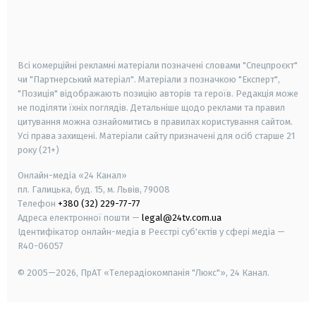
android
apple
smart tv
samsung smart tv
Всі комерційні рекламні матеріали позначені словами "Спецпроєкт"
чи "Партнерський матеріал". Матеріали з позначкою "Експерт",
"Позиція" відображають позицію авторів та героїв. Редакція може
не поділяти їхніх поглядів. Детальніше щодо реклами та правил
цитування можна ознайомитись в правилах користування сайтом.
Усі права захищені.
Матеріали сайту призначені для осіб старше
21
року (21+)
Онлайн-медіа «24 Канал»
пл. Галицька, буд. 15, м. Львів, 79008
Телефон
+380 (32) 229-77-77
Адреса електронної пошти —
legal@24tv.com.ua
Ідентифікатор онлайн-медіа в Реєстрі суб'єктів у сфері медіа —
R40-06057
© 2005—2026,
ПрАТ «Телерадіокомпанія "Люкс"», 24 Канал.