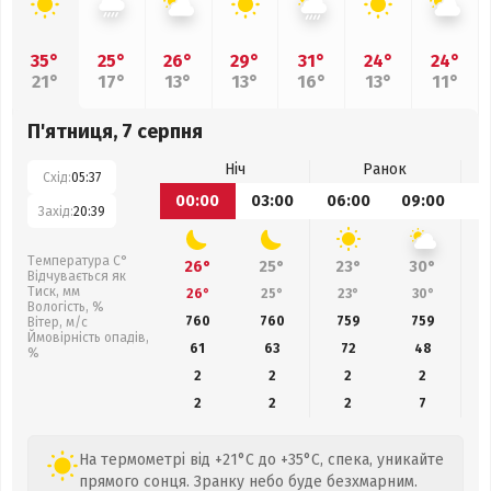
35°
25°
26°
29°
31°
24°
24°
21°
17°
13°
13°
16°
13°
11°
П'ятниця, 7 серпня
Ніч
Ранок
Схід:
05:37
00:00
03:00
06:00
09:00
1
Захід:
20:39
Температура С°
26°
25°
23°
30°
Відчувається як
Тиск, мм
26°
25°
23°
30°
Вологість, %
760
760
759
759
Вітер, м/с
Ймовірність опадів,
61
63
72
48
%
2
2
2
2
2
2
2
7
На термометрі від +21°C до +35°C, спека, уникайте
прямого сонця. Зранку небо буде безхмарним.