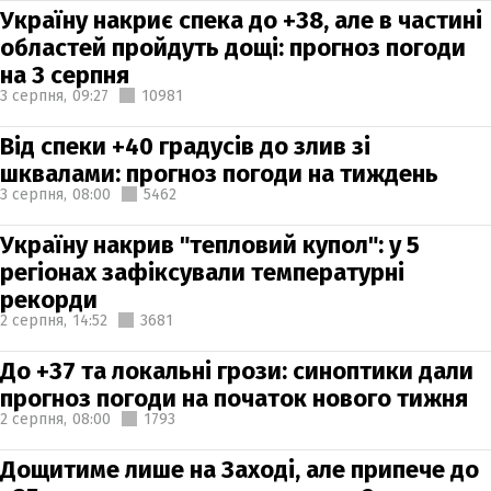
Україну накриє спека до +38, але в частині
областей пройдуть дощі: прогноз погоди
на 3 серпня
3 серпня,
09:27
10981
Від спеки +40 градусів до злив зі
шквалами: прогноз погоди на тиждень
3 серпня,
08:00
5462
Україну накрив "тепловий купол": у 5
регіонах зафіксували температурні
рекорди
2 серпня,
14:52
3681
До +37 та локальні грози: синоптики дали
прогноз погоди на початок нового тижня
2 серпня,
08:00
1793
Дощитиме лише на Заході, але припече до