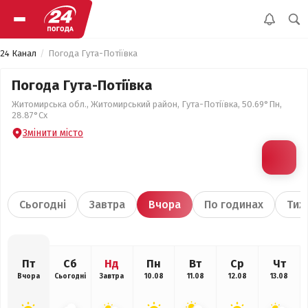
24 Канал
Погода Гута-Потіївка
Погода Гута-Потіївка
Житомирська обл., Житомирський район, Гута-Потіївка, 50.69°Пн,
28.87°Сх
Змінити місто
Сьогодні
Завтра
Вчора
По годинах
Тиж
Пт
Сб
Нд
Пн
Вт
Ср
Чт
Вчора
Сьогодні
Завтра
10.08
11.08
12.08
13.08