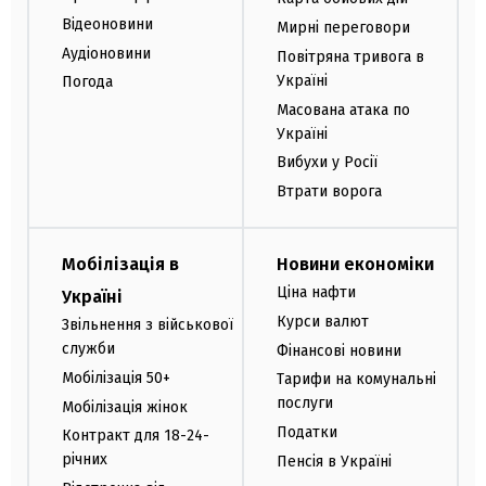
Відеоновини
Мирні переговори
Аудіоновини
Повітряна тривога в
Україні
Погода
Масована атака по
Україні
Вибухи у Росії
Втрати ворога
Мобілізація в
Новини економіки
Ціна нафти
Україні
Курси валют
Звільнення з військової
служби
Фінансові новини
Мобілізація 50+
Тарифи на комунальні
послуги
Мобілізація жінок
Податки
Контракт для 18-24-
річних
Пенсія в Україні