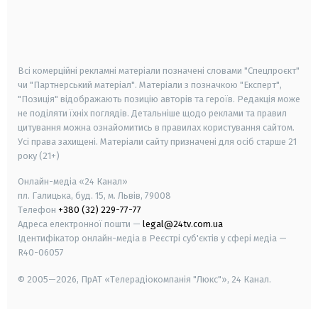
android
apple
smart tv
samsung smart tv
Всі комерційні рекламні матеріали позначені словами "Спецпроєкт"
чи "Партнерський матеріал". Матеріали з позначкою "Експерт",
"Позиція" відображають позицію авторів та героїв. Редакція може
не поділяти їхніх поглядів. Детальніше щодо реклами та правил
цитування можна ознайомитись в правилах користування сайтом.
Усі права захищені.
Матеріали сайту призначені для осіб старше
21
року (21+)
Онлайн-медіа «24 Канал»
пл. Галицька, буд. 15, м. Львів, 79008
Телефон
+380 (32) 229-77-77
Адреса електронної пошти —
legal@24tv.com.ua
Ідентифікатор онлайн-медіа в Реєстрі суб'єктів у сфері медіа —
R40-06057
© 2005—2026,
ПрАТ «Телерадіокомпанія "Люкс"», 24 Канал.