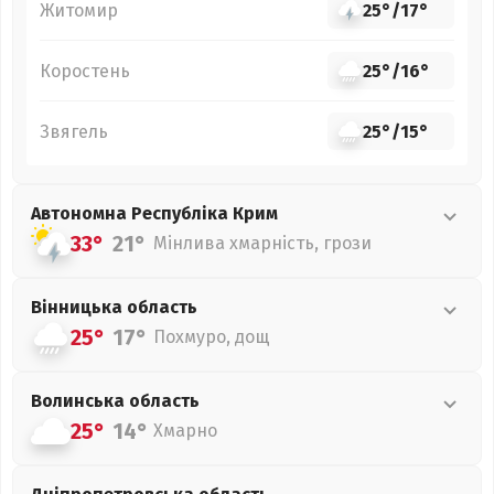
Житомир
25°
/
17°
Коростень
25°
/
16°
Звягель
25°
/
15°
Автономна Республіка Крим
33°
21°
Мінлива хмарність, грози
Вінницька
область
25°
17°
Похмуро, дощ
Волинська
область
25°
14°
Хмарно