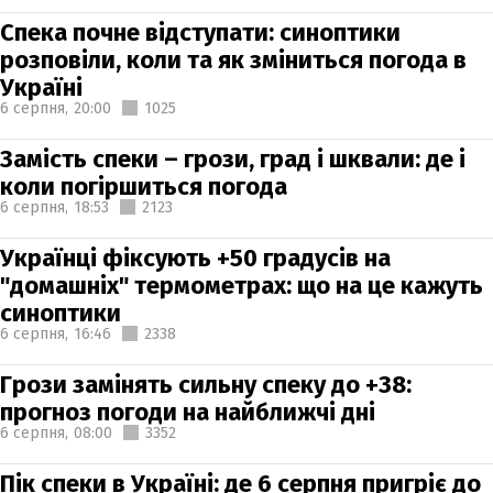
Спека почне відступати: синоптики
розповіли, коли та як зміниться погода в
Україні
6 серпня,
20:00
1025
Замість спеки – грози, град і шквали: де і
коли погіршиться погода
6 серпня,
18:53
2123
Українці фіксують +50 градусів на
"домашніх" термометрах: що на це кажуть
синоптики
6 серпня,
16:46
2338
Грози замінять сильну спеку до +38:
прогноз погоди на найближчі дні
6 серпня,
08:00
3352
Пік спеки в Україні: де 6 серпня пригріє до