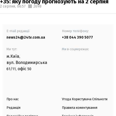
+35: яку погоду прогнозують на 2 серпня
2 серпня,
06:57
2698
E-mail редакції
Номер телефону:
news24@24tv.com.ua
+38 044 390 5077
Ми тут:
Ми в соцмережах:
м.Київ
,
вул. Володимирська
офіс
61/11,
50
Про нас
Угода Користувача Спільноти
Редакція
Правила коментування