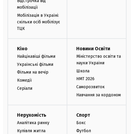
Відстрочка від
мобілізації
Мобілізація в Україні:
скільки осіб мобілізує
ТЦК
Кіно
Новини Освіти
Найцікавіші фільми
Міністерство освіти та
науки України
Українські фільми
Школа
Фільми на вечір
НМТ 2026
Комедії
Саморозвиток
Серіали
Навчання за кордоном
Нерухомість
Спорт
Аналітика ринку
Бокс
Купівля житла
Футбол