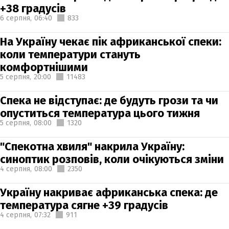
+38 градусів
6 серпня,
06:40
833
На Україну чекає пік африканської спеки:
коли температури стануть
комфортнішими
5 серпня,
20:00
11483
Спека не відступає: де будуть грози та чи
опуститься температура цього тижня
5 серпня,
08:00
1320
"Спекотна хвиля" накрила Україну:
синоптик розповів, коли очікуються зміни
4 серпня,
08:00
2350
Україну накриває африканська спека: де
температура сягне +39 градусів
4 серпня,
07:32
911