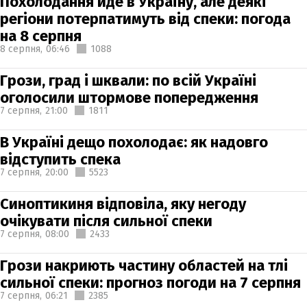
Похолодання йде в Україну, але деякі
регіони потерпатимуть від спеки: погода
на 8 серпня
8 серпня,
06:46
1088
Грози, град і шквали: по всій Україні
оголосили штормове попередження
7 серпня,
21:00
1811
В Україні дещо похолодає: як надовго
відступить спека
7 серпня,
20:00
5523
Синоптикиня відповіла, яку негоду
очікувати після сильної спеки
7 серпня,
08:00
2433
Грози накриють частину областей на тлі
сильної спеки: прогноз погоди на 7 серпня
7 серпня,
06:21
2385