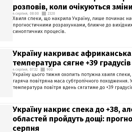
розповів, коли очікуються змін
4 серпня,
08:00
2320
Хвиля спеки, що накрила Україну, лише починає на
прогностичними розрахунками, ближче до вихідни
синоптичних процесів.
Україну накриває африканська 
температура сягне +39 градусів
4 серпня,
07:32
900
Україну цього тижня охопить потужна хвиля спеки,
гаряча повітряна маса субтропічного походження. У
температура повітря вдень сягатиме до +39 градусі
Україну накриє спека до +38, ал
областей пройдуть дощі: прогно
серпня