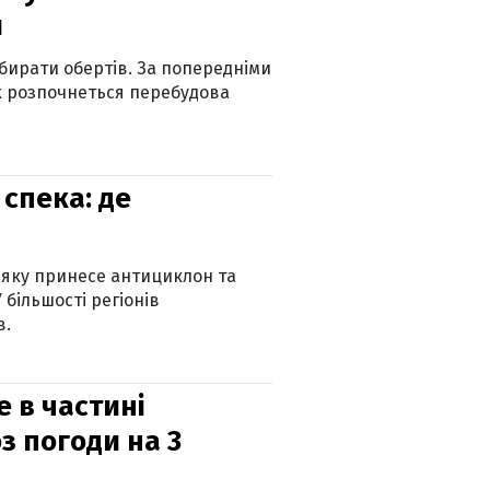
и
бирати обертів. За попередніми
х розпочнеться перебудова
спека: де
 яку принесе антициклон та
 більшості регіонів
в.
е в частині
з погоди на 3