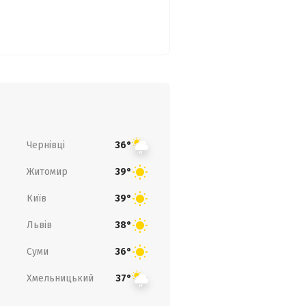
Чернівці
36°
Житомир
39°
Київ
39°
Львів
38°
Суми
36°
Хмельницький
37°