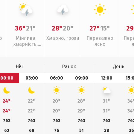
36°
21°
28°
20°
27°
15°
29
о
Мінлива
Хмарно, грози
Переважно
Пер
хмарність,
ясно
грози
Ніч
Ранок
День
00:00
03:00
06:00
09:00
12:00
15:
24°
22°
20°
28°
31°
34
24°
22°
20°
29°
31°
34
763
763
763
763
763
76
62
68
76
51
38
36