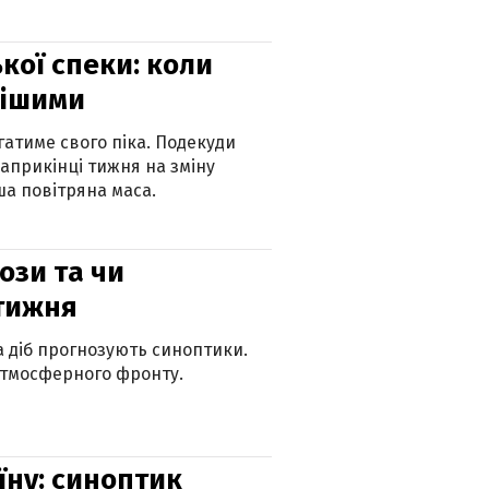
кої спеки: коли
нішими
атиме свого піка. Подекуди
наприкінці тижня на зміну
а повітряна маса.
рози та чи
 тижня
ка діб прогнозують синоптики.
атмосферного фронту.
їну: синоптик