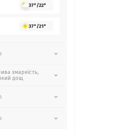
37°
/
22°
37°
/
21°
о
лива хмарність,
бкий дощ
о
о