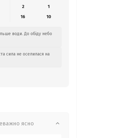
2
1
16
10
ільше води. До обіду небо
та сила не оселилася на
еважно ясно