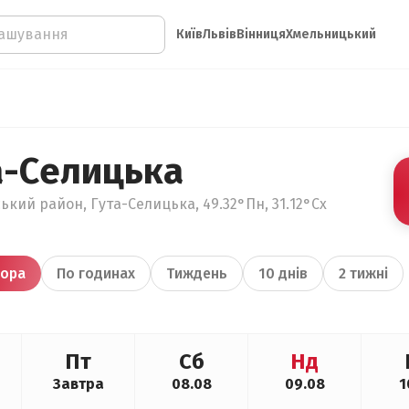
Київ
Львів
Вінниця
Хмельницький
а-Селицька
ький район, Гута-Селицька, 49.32°Пн, 31.12°Сх
ора
По годинах
Тиждень
10 днів
2 тижні
Пт
Сб
Нд
Завтра
08.08
09.08
1