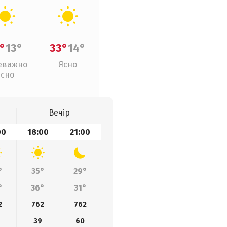
°
13°
33°
14°
еважно
Ясно
ясно
Вечір
00
18:00
21:00
°
35°
29°
°
36°
31°
2
762
762
39
60