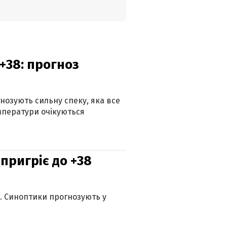
+38: прогноз
гнозують сильну спеку, яка все
мператури очікуються
 пригріє до +38
ю. Синоптики прогнозують у