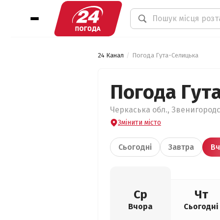
24 Канал
Погода Гута-Селицька
Погода Гут
Черкаська обл., Звенигородс
Змінити місто
Сьогодні
Завтра
Вч
Ср
Чт
Вчора
Сьогодні