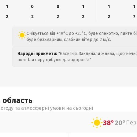
1
0
0
1
1
1
2
2
2
2
2
7
Очікується від +19°C до +35°C, буде спекотно, пийте б
буде безхмарним, слабкий вітер до 2 м/с.
Народні прикмети:
"Євсигнія. Заклинали жнива, щоб нечис
полі. Їли сиру цибулю для здоров'я."
а
область
огоду та атмосферні умови на сьогодні
38°
20°
Пер