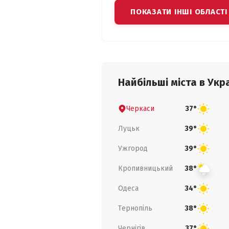
ПОКАЗАТИ ІНШІ ОБЛАСТІ
Найбільші міста в Укра
Черкаси
37°
Луцьк
39°
Ужгород
39°
Кропивницький
38°
Одеса
34°
Тернопіль
38°
Чернігів
37°