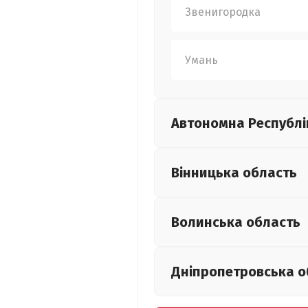
Звенигородка
Умань
Автономна Республі
Вінницька
область
Волинська
область
Дніпропетровська
о