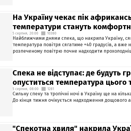
На Україну чекає пік африкансь
температури стануть комфорт
5 серпня,
20:00
10380
Найближчими днями спека, що накрила Україну, сяг
температура повітря сягатиме +40 градусів, а вже 
розпеченому повітрю почне надходити прохолодніш
Спека не відступає: де будуть г
опуститься температура цього
5 серпня,
08:00
1281
Сильну спеку та тропічні ночі в Україну ще на кіль
До кінця тижня очікується надходження дощового 
"Спекотна хвиля" накрила Укра