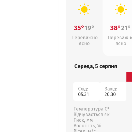
35°
19°
38°
21°
Переважно
Переважн
ясно
ясно
Середа, 5 серпня
Схід:
Захід:
05:31
20:30
Температура С°
Відчувається як
Тиск, мм
Вологість, %
Вітер, м/с