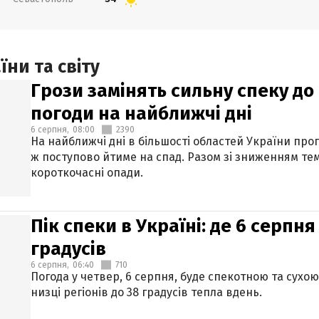
ни та світу
Грози замінять сильну спеку до 
погоди на найближчі дні
6 серпня,
08:00
2390
На найближчі дні в більшості областей України про
ж поступово йтиме на спад. Разом зі зниженням те
короткочасні опади.
Пік спеки в Україні: де 6 серпня
градусів
6 серпня,
06:40
710
Погода у четвер, 6 серпня, буде спекотною та сухо
низці регіонів до 38 градусів тепла вдень.