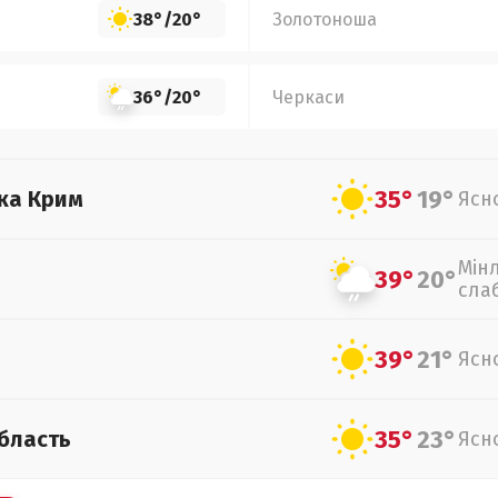
38°
/
20°
Золотоноша
36°
/
20°
Черкаси
35°
19°
ка Крим
Ясн
Мін
39°
20°
сла
39°
21°
Ясн
35°
23°
бласть
Ясн