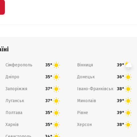
їні
Сімферополь
Вінниця
35°
39°
Дніпро
Донецьк
35°
36°
Запоріжжя
Івано-Франківськ
37°
38°
Луганськ
Миколаїв
37°
39°
Полтава
Рівне
35°
39°
Харків
Херсон
35°
38°
Севастополь
34°