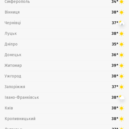
Сімферополь
34°
Вінниця
38°
Чернівці
37°
Луцьк
38°
Дніпро
35°
Донецьк
36°
Житомир
39°
Ужгород
38°
Запоріжжя
37°
Івано-Франківськ
38°
Київ
38°
Кропивницький
38°