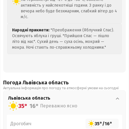
активність у найспекотніші години. З ранку і до
вечора небо буде безхмарним, слабкий вітер до 4
м/с.
Народні прикмети:
"Преображення (Яблучний Спас).
Освячують яблука і груші. "Прийшов Спас — пішло
літо від нас". Сухий день — суха осінь, мокрий —
мокра. Ночі стають по-справжньому холодними."
Погода Львівська
область
Актуальна інформація про погоду та атмосферні умови на сьогодні
Львівська
область
35°
16°
Переважно ясно
Дрогобич
35°
/
16°