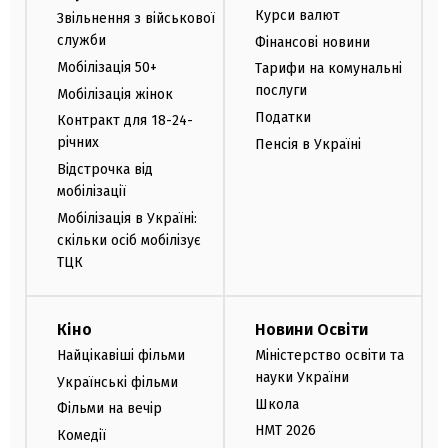
Курси валют
Звільнення з військової
служби
Фінансові новини
Мобілізація 50+
Тарифи на комунальні
послуги
Мобілізація жінок
Податки
Контракт для 18-24-
річних
Пенсія в Україні
Відстрочка від
мобілізації
Мобілізація в Україні:
скільки осіб мобілізує
ТЦК
Кіно
Новини Освіти
Найцікавіші фільми
Міністерство освіти та
науки України
Українські фільми
Школа
Фільми на вечір
НМТ 2026
Комедії