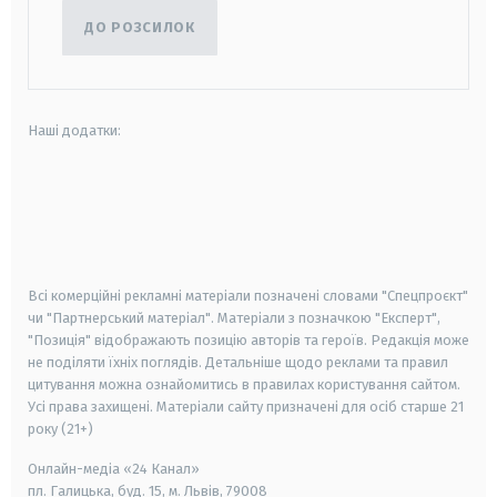
ДО РОЗСИЛОК
Наші додатки:
android
apple
smart tv
samsung smart tv
Всі комерційні рекламні матеріали позначені словами "Спецпроєкт"
чи "Партнерський матеріал". Матеріали з позначкою "Експерт",
"Позиція" відображають позицію авторів та героїв. Редакція може
не поділяти їхніх поглядів. Детальніше щодо реклами та правил
цитування можна ознайомитись в правилах користування сайтом.
Усі права захищені.
Матеріали сайту призначені для осіб старше
21
року (21+)
Онлайн-медіа «24 Канал»
пл. Галицька, буд. 15, м. Львів, 79008