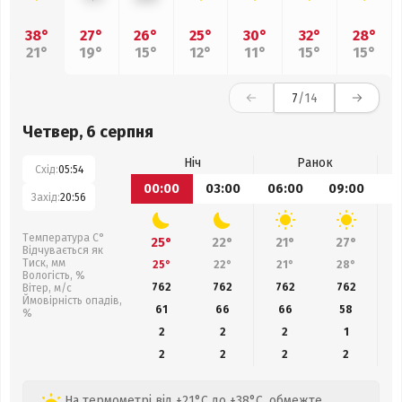
38°
27°
26°
25°
30°
32°
28°
21°
19°
15°
12°
11°
15°
15°
7
/14
Четвер, 6 серпня
Ніч
Ранок
Схід:
05:54
00:00
03:00
06:00
09:00
1
Захід:
20:56
Температура С°
25°
22°
21°
27°
Відчувається як
Тиск, мм
25°
22°
21°
28°
Вологість, %
762
762
762
762
Вітер, м/с
Ймовірність опадів,
61
66
66
58
%
2
2
2
1
2
2
2
2
На термометрі від +21°C до +38°C, обмежте