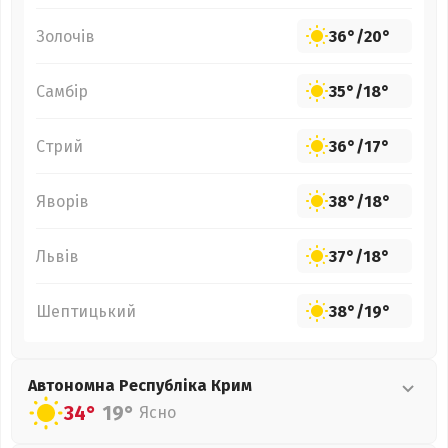
Золочів
36°
/
20°
Самбір
35°
/
18°
Стрий
36°
/
17°
Яворів
38°
/
18°
Львів
37°
/
18°
Шептицький
38°
/
19°
Автономна Республіка Крим
34°
19°
Ясно