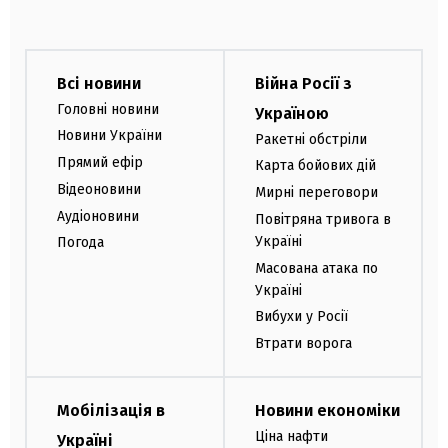
Всі новини
Війна Росії з
Головні новини
Україною
Новини України
Ракетні обстріли
Прямий ефір
Карта бойових дій
Відеоновини
Мирні переговори
Аудіоновини
Повітряна тривога в
Україні
Погода
Масована атака по
Україні
Вибухи у Росії
Втрати ворога
Мобілізація в
Новини економіки
Ціна нафти
Україні