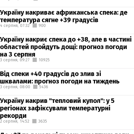
Україну накриває африканська спека: де
температура сягне +39 градусів
4 серпня,
07:32
900
Україну накриє спека до +38, але в частині
областей пройдуть дощі: прогноз погоди
на 3 серпня
3 серпня,
09:27
10925
Від спеки +40 градусів до злив зі
шквалами: прогноз погоди на тиждень
3 серпня,
08:00
5436
Україну накрив "тепловий купол": у 5
регіонах зафіксували температурні
рекорди
2 серпня,
14:52
3635