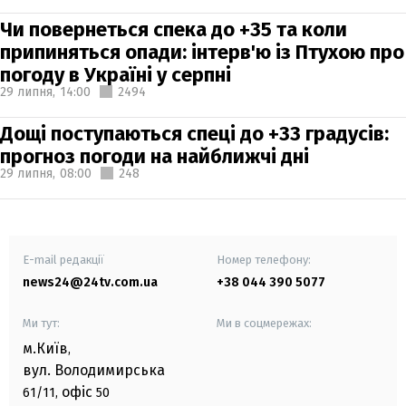
Чи повернеться спека до +35 та коли
припиняться опади: інтерв'ю із Птухою про
погоду в Україні у серпні
29 липня,
14:00
2494
Дощі поступаються спеці до +33 градусів:
прогноз погоди на найближчі дні
29 липня,
08:00
248
E-mail редакції
Номер телефону:
news24@24tv.com.ua
+38 044 390 5077
Ми тут:
Ми в соцмережах:
м.Київ
,
вул. Володимирська
офіс
61/11,
50