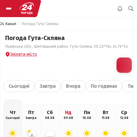
24 Канал
Погода Гута-Скляна
Погода Гута-Скляна
Львівська обл., Шептицький район, Гута-Скляна, 50.22°Пн, 24.76°Сх
Змінити місто
Сьогодні
Завтра
Вчора
По годинах
Тиж
Чт
Пт
Сб
Нд
Пн
Вт
Ср
Сьогодні
Завтра
08.08
09.08
10.08
11.08
12.08