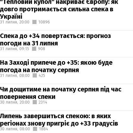
"Тепловий купол" накриває Європу: як
довго протримається сильна спека в
Україні
31 липня,
20:00
10896
Спека до +34 повертається: прогноз
погоди на 31 липня
31 липня,
09:15
908
На Заході припече до +35: якою буде
погода на початку серпня
31 липня,
08:00
425
Чи дощитиме на початку серпня під час
повернення спеки
30 липня,
20:00
2314
Липень завершиться спекою: в яких
регіонах знову пригріє до +33 градусів
30 липня,
08:00
1884