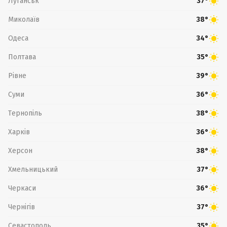
Луганськ
37°
Миколаїв
38°
Одеса
34°
Полтава
35°
Рівне
39°
Суми
36°
Тернопіль
38°
Харків
36°
Херсон
38°
Хмельницький
37°
Черкаси
36°
Чернігів
37°
Севастополь
35°