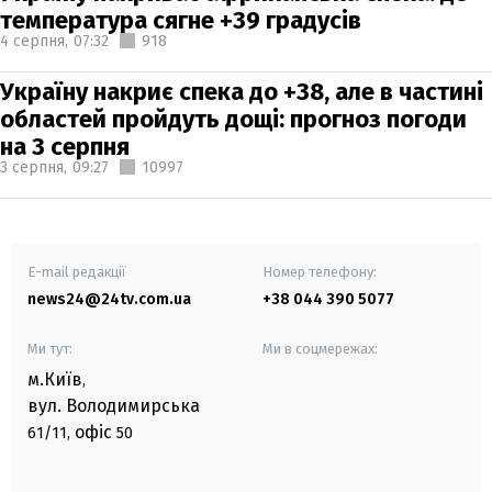
температура сягне +39 градусів
4 серпня,
07:32
918
Україну накриє спека до +38, але в частині
областей пройдуть дощі: прогноз погоди
на 3 серпня
3 серпня,
09:27
10997
E-mail редакції
Номер телефону:
news24@24tv.com.ua
+38 044 390 5077
Ми тут:
Ми в соцмережах:
м.Київ
,
вул. Володимирська
офіс
61/11,
50