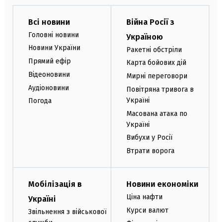
Всі новини
Війна Росії з
Головні новини
Україною
Новини України
Ракетні обстріли
Прямий ефір
Карта бойових дій
Відеоновини
Мирні переговори
Аудіоновини
Повітряна тривога в
Україні
Погода
Масована атака по
Україні
Вибухи у Росії
Втрати ворога
Мобілізація в
Новини економіки
Ціна нафти
Україні
Курси валют
Звільнення з військової