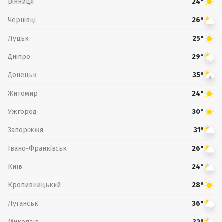
Вінниця
24°
Чернівці
26°
Луцьк
25°
Дніпро
29°
Донецьк
35°
Житомир
24°
Ужгород
30°
Запоріжжя
31°
Івано-Франківськ
26°
Київ
24°
Кропивницький
28°
Луганськ
36°
Миколаїв
32°