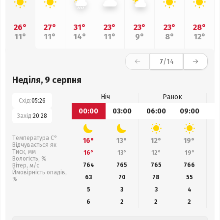
26°
27°
31°
23°
23°
23°
28°
11°
11°
14°
11°
9°
8°
12°
7
/14
Неділя, 9 серпня
Ніч
Ранок
Схід:
05:26
00:00
03:00
06:00
09:00
1
Захід:
20:28
Температура С°
16°
13°
12°
19°
Відчувається як
Тиск, мм
16°
13°
12°
19°
Вологість, %
764
765
765
766
Вітер, м/с
Ймовірність опадів,
63
70
78
55
%
5
3
3
4
6
2
2
2