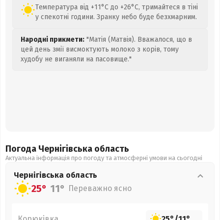
Температура від +11°C до +26°C, тримайтеся в тіні
у спекотні години. Зранку небо буде безхмарним.
Народні прикмети:
"Матія (Матвія). Вважалося, що в
цей день змії висмоктують молоко з корів, тому
худобу не виганяли на пасовище."
Погода Чернігівська
область
Актуальна інформація про погоду та атмосферні умови на сьогодні
Чернігівська
область
25°
11°
Переважно ясно
Корюківка
25°
/
11°