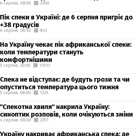
6 серпня,
08:00
3360
Пік спеки в Україні: де 6 серпня пригріє до
+38 градусів
6 серпня,
06:40
843
На Україну чекає пік африканської спеки:
коли температури стануть
комфортнішими
5 серпня,
20:00
11513
Спека не відступає: де будуть грози та чи
опуститься температура цього тижня
5 серпня,
08:00
1325
"Спекотна хвиля" накрила Україну:
синоптик розповів, коли очікуються зміни
4 серпня,
08:00
2351
Україну накриває африканська спека: де