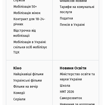
служби
Фінансові новини
Мобілізація 50+
Тарифи на комунальні
послуги
Мобілізація жінок
Податки
Контракт для 18-24-
річних
Пенсія в Україні
Відстрочка від
мобілізації
Мобілізація в Україні:
скільки осіб мобілізує
ТЦК
Кіно
Новини Освіти
Найцікавіші фільми
Міністерство освіти та
науки України
Українські фільми
Школа
Фільми на вечір
НМТ 2026
Комедії
Саморозвиток
Серіали
Навчання за кордоном