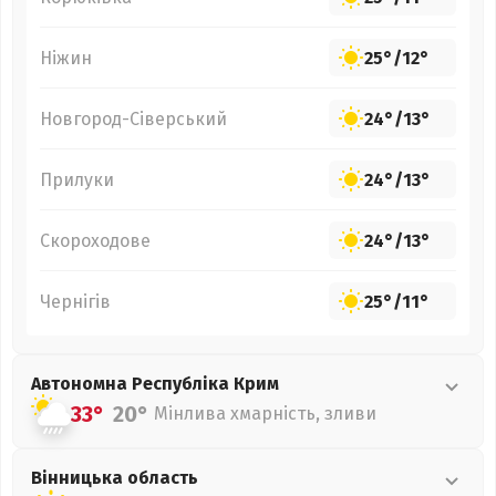
Ніжин
25°
/
12°
Новгород-Сіверський
24°
/
13°
Прилуки
24°
/
13°
Скороходове
24°
/
13°
Чернігів
25°
/
11°
Автономна Республіка Крим
33°
20°
Мінлива хмарність, зливи
Вінницька
область