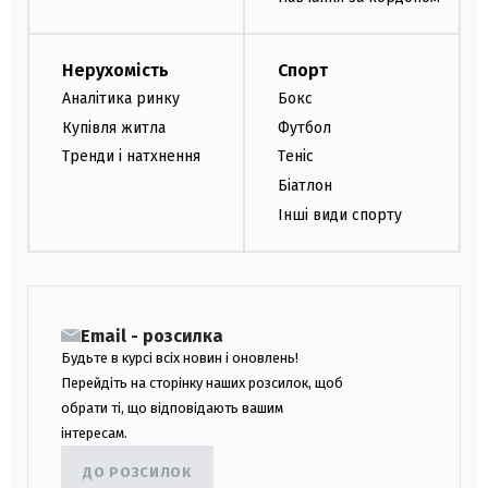
Нерухомість
Спорт
Аналітика ринку
Бокс
Купівля житла
Футбол
Тренди і натхнення
Теніс
Біатлон
Інші види спорту
Email - розсилка
Будьте в курсі всіх новин і оновлень!
Перейдіть на сторінку наших розсилок, щоб
обрати ті, що відповідають вашим
інтересам.
ДО РОЗСИЛОК