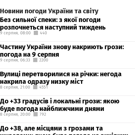
Новини погоди України та світу
Без сильної спеки: з якої погоди
розпочнеться наступний тиждень
9 серпня,
08:00
440
Частину України знову накриють грози:
погода на 9 серпня
9 серпня,
06:33
2200
Вулиці перетворилися на річки: негода
накрила одразу низку міст
8 серпня,
21:00
4551
До +33 градусів і локальні грози: якою
буде погода найближчими днями
8 серпня,
20:00
792
До +38, але місцями з грозами та