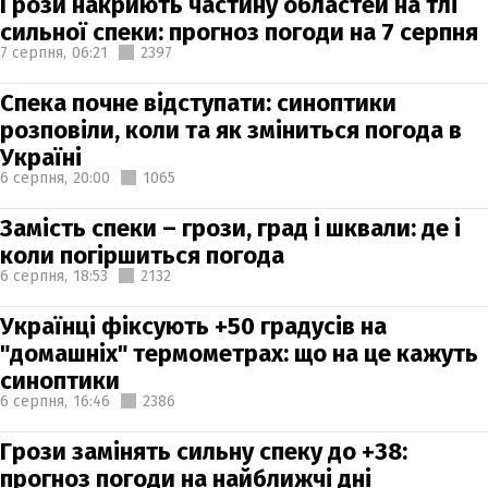
Грози накриють частину областей на тлі
сильної спеки: прогноз погоди на 7 серпня
7 серпня,
06:21
2397
Спека почне відступати: синоптики
розповіли, коли та як зміниться погода в
Україні
6 серпня,
20:00
1065
Замість спеки – грози, град і шквали: де і
коли погіршиться погода
6 серпня,
18:53
2132
Українці фіксують +50 градусів на
"домашніх" термометрах: що на це кажуть
синоптики
6 серпня,
16:46
2386
Грози замінять сильну спеку до +38:
прогноз погоди на найближчі дні