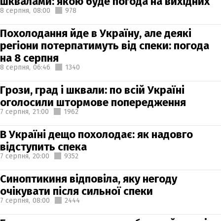
шквалами: якою буде погода на вихідних
8 серпня,
08:00
978
Похолодання йде в Україну, але деякі
регіони потерпатимуть від спеки: погода
на 8 серпня
8 серпня,
06:46
1340
Грози, град і шквали: по всій Україні
оголосили штормове попередження
7 серпня,
21:00
1962
В Україні дещо похолодає: як надовго
відступить спека
7 серпня,
20:00
9352
Синоптикиня відповіла, яку негоду
очікувати після сильної спеки
7 серпня,
08:00
2444