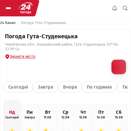
24 Канал
Погода Гута-Студенецька
Погода Гута-Студенецька
Чернігівська обл., Корюківський район, Гута-Студенецька, 52°Пн,
32.19°Сх
Змінити місто
Сьогодні
Завтра
Вчора
По годинах
Тиж
Нд
Пн
Вт
Ср
Чт
Пт
Сб
Сьогодні
Завтра
11.08
12.08
13.08
14.08
15.08