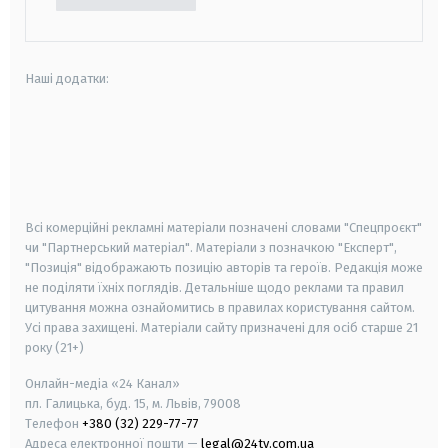
Наші додатки:
android
apple
smart tv
samsung smart tv
Всі комерційні рекламні матеріали позначені словами "Спецпроєкт"
чи "Партнерський матеріал". Матеріали з позначкою "Експерт",
"Позиція" відображають позицію авторів та героїв. Редакція може
не поділяти їхніх поглядів. Детальніше щодо реклами та правил
цитування можна ознайомитись в правилах користування сайтом.
Усі права захищені.
Матеріали сайту призначені для осіб старше
21
року (21+)
Онлайн-медіа «24 Канал»
пл. Галицька, буд. 15, м. Львів, 79008
Телефон
+380 (32) 229-77-77
Адреса електронної пошти —
legal@24tv.com.ua