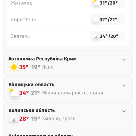
Житомир
31°
/
20°
Коростень
32°
/
21°
Звягель
34°
/
20°
Автономна Республіка Крим
35°
19°
Ясно
Вінницька
область
34°
21°
Мінлива хмарність, зливи
Волинська
область
28°
19°
Хмарно, грози