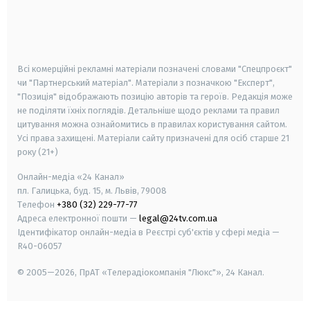
android
apple
smart tv
samsung smart tv
Всі комерційні рекламні матеріали позначені словами "Спецпроєкт"
чи "Партнерський матеріал". Матеріали з позначкою "Експерт",
"Позиція" відображають позицію авторів та героїв. Редакція може
не поділяти їхніх поглядів. Детальніше щодо реклами та правил
цитування можна ознайомитись в правилах користування сайтом.
Усі права захищені.
Матеріали сайту призначені для осіб старше
21
року (21+)
Онлайн-медіа «24 Канал»
пл. Галицька, буд. 15, м. Львів, 79008
Телефон
+380 (32) 229-77-77
Адреса електронної пошти —
legal@24tv.com.ua
Ідентифікатор онлайн-медіа в Реєстрі суб'єктів у сфері медіа —
R40-06057
© 2005—2026,
ПрАТ «Телерадіокомпанія "Люкс"», 24 Канал.