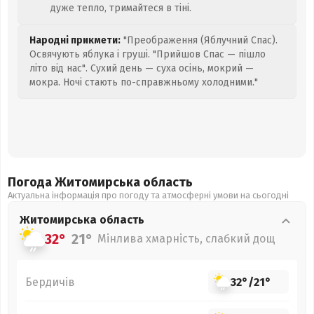
дуже тепло, тримайтеся в тіні.
Народні прикмети:
"Преображення (Яблучний Спас).
Освячують яблука і груші. "Прийшов Спас — пішло
літо від нас". Сухий день — суха осінь, мокрий —
мокра. Ночі стають по-справжньому холодними."
Погода Житомирська
область
Актуальна інформація про погоду та атмосферні умови на сьогодні
Житомирська
область
32°
21°
Мінлива хмарність, слабкий дощ
Бердичів
32°
/
21°