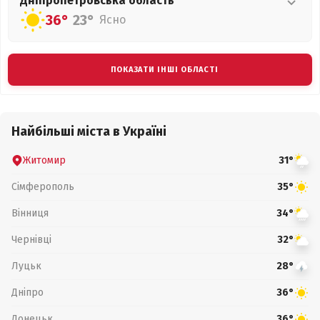
Дніпропетровська
область
36°
23°
Ясно
ПОКАЗАТИ ІНШІ ОБЛАСТІ
Найбільші міста в Україні
Житомир
31°
Сімферополь
35°
Вінниця
34°
Чернівці
32°
Луцьк
28°
Дніпро
36°
Донецьк
36°