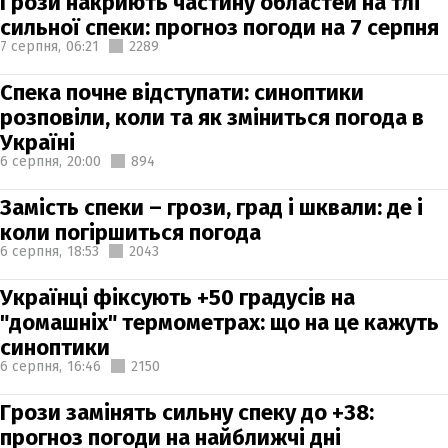
Грози накриють частину областей на тлі
сильної спеки: прогноз погоди на 7 серпня
7 серпня,
06:21
2289
Спека почне відступати: синоптики
розповіли, коли та як зміниться погода в
Україні
6 серпня,
20:00
894
Замість спеки – грози, град і шквали: де і
коли погіршиться погода
6 серпня,
18:53
2043
Українці фіксують +50 градусів на
"домашніх" термометрах: що на це кажуть
синоптики
6 серпня,
16:46
2150
Грози замінять сильну спеку до +38:
прогноз погоди на найближчі дні