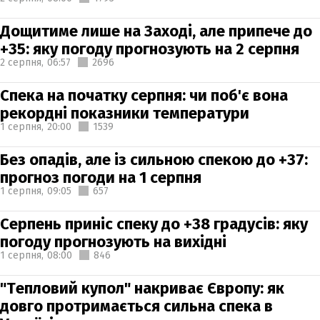
Дощитиме лише на Заході, але припече до
+35: яку погоду прогнозують на 2 серпня
2 серпня,
06:57
2696
Спека на початку серпня: чи поб'є вона
рекордні показники температури
1 серпня,
20:00
1539
Без опадів, але із сильною спекою до +37:
прогноз погоди на 1 серпня
1 серпня,
09:05
657
Серпень приніс спеку до +38 градусів: яку
погоду прогнозують на вихідні
1 серпня,
08:00
846
"Тепловий купол" накриває Європу: як
довго протримається сильна спека в