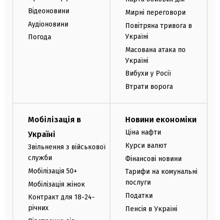
Відеоновини
Мирні переговори
Аудіоновини
Повітряна тривога в
Україні
Погода
Масована атака по
Україні
Вибухи у Росії
Втрати ворога
Мобілізація в
Новини економіки
Ціна нафти
Україні
Курси валют
Звільнення з військової
служби
Фінансові новини
Мобілізація 50+
Тарифи на комунальні
послуги
Мобілізація жінок
Податки
Контракт для 18-24-
річних
Пенсія в Україні