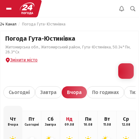
24 Канал
Погода Гута-Юстинівка
Погода Гута-Юстинівка
Житомирська обл., Житомирський район, Гута-Юстинівка, 50.34°Пн,
28.3°Сх
Змінити місто
Сьогодні
Завтра
Вчора
По годинах
Тиж
Чт
Пт
Сб
Нд
Пн
Вт
Ср
Вчора
Сьогодні
Завтра
09.08
10.08
11.08
12.08