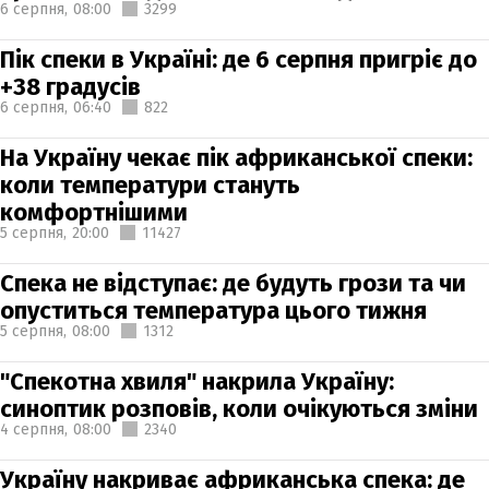
6 серпня,
08:00
3299
Пік спеки в Україні: де 6 серпня пригріє до
+38 градусів
6 серпня,
06:40
822
На Україну чекає пік африканської спеки:
коли температури стануть
комфортнішими
5 серпня,
20:00
11427
Спека не відступає: де будуть грози та чи
опуститься температура цього тижня
5 серпня,
08:00
1312
"Спекотна хвиля" накрила Україну:
синоптик розповів, коли очікуються зміни
4 серпня,
08:00
2340
Україну накриває африканська спека: де