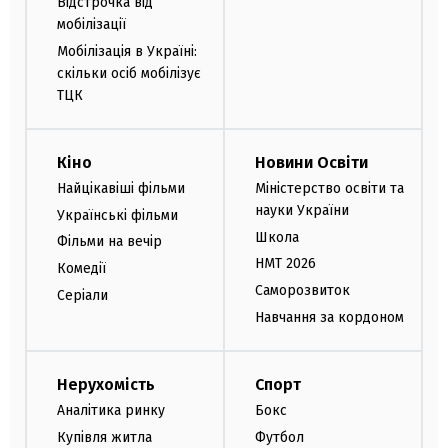
Відстрочка від
мобілізації
Мобілізація в Україні:
скільки осіб мобілізує
ТЦК
Кіно
Новини Освіти
Найцікавіші фільми
Міністерство освіти та
науки України
Українські фільми
Школа
Фільми на вечір
НМТ 2026
Комедії
Саморозвиток
Серіали
Навчання за кордоном
Нерухомість
Спорт
Аналітика ринку
Бокс
Купівля житла
Футбол