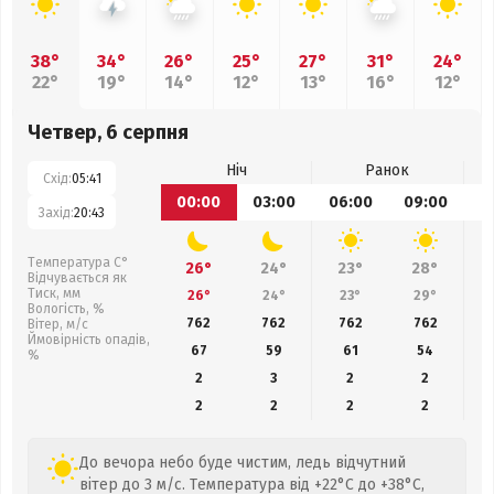
38°
34°
26°
25°
27°
31°
24°
22°
19°
14°
12°
13°
16°
12°
Четвер, 6 серпня
Ніч
Ранок
Схід:
05:41
00:00
03:00
06:00
09:00
1
Захід:
20:43
Температура С°
26°
24°
23°
28°
Відчувається як
Тиск, мм
26°
24°
23°
29°
Вологість, %
762
762
762
762
Вітер, м/с
Ймовірність опадів,
67
59
61
54
%
2
3
2
2
2
2
2
2
До вечора небо буде чистим, ледь відчутний
вітер до 3 м/с. Температура від +22°C до +38°C,