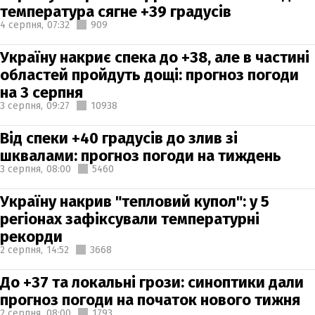
температура сягне +39 градусів
4 серпня,
07:32
909
Україну накриє спека до +38, але в частині
областей пройдуть дощі: прогноз погоди
на 3 серпня
3 серпня,
09:27
10938
Від спеки +40 градусів до злив зі
шквалами: прогноз погоди на тиждень
3 серпня,
08:00
5460
Україну накрив "тепловий купол": у 5
регіонах зафіксували температурні
рекорди
2 серпня,
14:52
3668
До +37 та локальні грози: синоптики дали
прогноз погоди на початок нового тижня
2 серпня,
08:00
1793