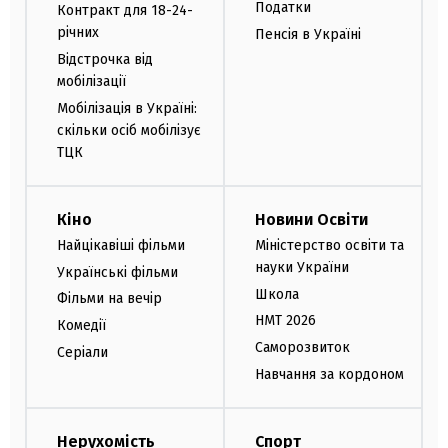
Податки
Контракт для 18-24-
річних
Пенсія в Україні
Відстрочка від
мобілізації
Мобілізація в Україні:
скільки осіб мобілізує
ТЦК
Кіно
Новини Освіти
Найцікавіші фільми
Міністерство освіти та
науки України
Українські фільми
Школа
Фільми на вечір
НМТ 2026
Комедії
Саморозвиток
Серіали
Навчання за кордоном
Нерухомість
Спорт