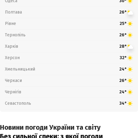
Одеса
30°
Полтава
26°
Рівне
25°
Тернопіль
26°
Харків
28°
Херсон
32°
Хмельницький
24°
Черкаси
26°
Чернігів
24°
Севастополь
34°
Новини погоди України та світу
Без сильної спеки: з якої погоди