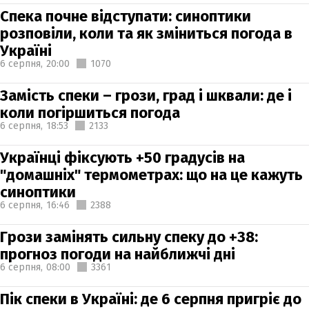
Спека почне відступати: синоптики
розповіли, коли та як зміниться погода в
Україні
6 серпня,
20:00
1070
Замість спеки – грози, град і шквали: де і
коли погіршиться погода
6 серпня,
18:53
2133
Українці фіксують +50 градусів на
"домашніх" термометрах: що на це кажуть
синоптики
6 серпня,
16:46
2388
Грози замінять сильну спеку до +38:
прогноз погоди на найближчі дні
6 серпня,
08:00
3361
Пік спеки в Україні: де 6 серпня пригріє до