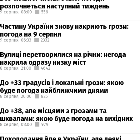
розпочнеться наступний тиждень
9 серпня,
08:00
556
Частину України знову накриють грози:
погода на 9 серпня
9 серпня,
06:33
2332
Вулиці перетворилися на річки: негода
накрила одразу низку міст
8 серпня,
21:00
4642
До +33 градусів і локальні грози: якою
буде погода найближчими днями
8 серпня,
20:00
825
До +38, але місцями з грозами та
шквалами: якою буде погода на вихідних
8 серпня,
08:00
979
Похолодання йде в Україну, але деякі