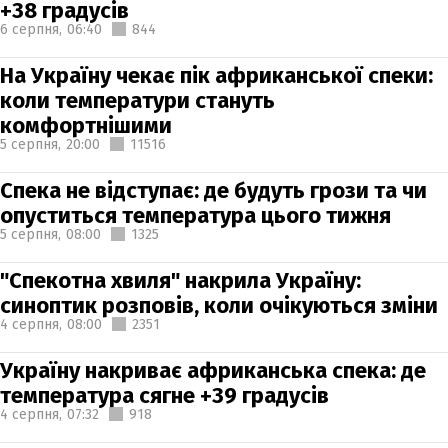
+38 градусів
6 серпня,
06:40
844
На Україну чекає пік африканської спеки:
коли температури стануть
комфортнішими
5 серпня,
20:00
11516
Спека не відступає: де будуть грози та чи
опуститься температура цього тижня
5 серпня,
08:00
1325
"Спекотна хвиля" накрила Україну:
синоптик розповів, коли очікуються зміни
4 серпня,
08:00
2351
Україну накриває африканська спека: де
температура сягне +39 градусів
4 серпня,
07:32
918