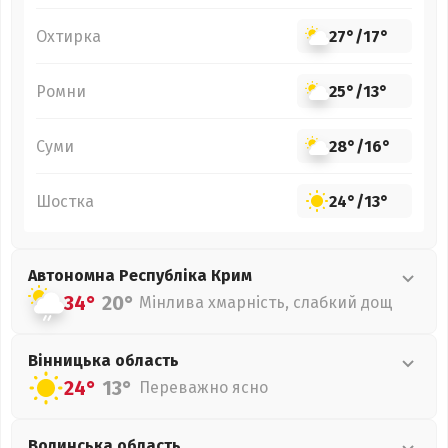
Охтирка
27°
/
17°
Ромни
25°
/
13°
Суми
28°
/
16°
Шостка
24°
/
13°
Автономна Республіка Крим
34°
20°
Мінлива хмарність, слабкий дощ
Вінницька
область
24°
13°
Переважно ясно
Волинська
область