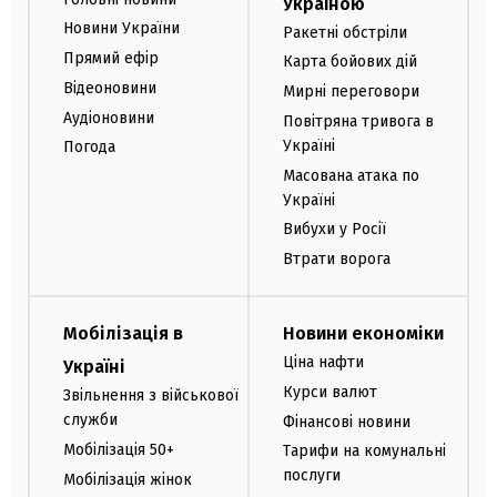
Україною
Новини України
Ракетні обстріли
Прямий ефір
Карта бойових дій
Відеоновини
Мирні переговори
Аудіоновини
Повітряна тривога в
Україні
Погода
Масована атака по
Україні
Вибухи у Росії
Втрати ворога
Мобілізація в
Новини економіки
Ціна нафти
Україні
Курси валют
Звільнення з військової
служби
Фінансові новини
Мобілізація 50+
Тарифи на комунальні
послуги
Мобілізація жінок