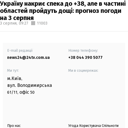
Україну накриє спека до +38, але в частині
областей пройдуть дощі: прогноз погоди
на 3 серпня
3 серпня,
09:27
11003
E-mail редакції
Номер телефону:
news24@24tv.com.ua
+38 044 390 5077
Ми тут:
Ми в соцмережах:
м.Київ
,
вул. Володимирська
офіс
61/11,
50
Про нас
Угода Користувача Спільноти