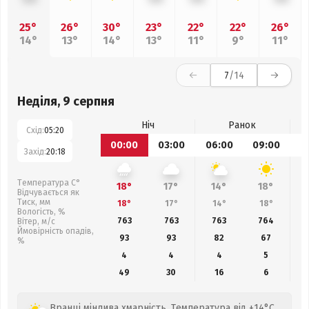
25°
26°
30°
23°
22°
22°
26°
14°
13°
14°
13°
11°
9°
11°
7
/14
Неділя, 9 серпня
Ніч
Ранок
Схід:
05:20
00:00
03:00
06:00
09:00
1
Захід:
20:18
Температура С°
18°
17°
14°
18°
Відчувається як
Тиск, мм
18°
17°
14°
18°
Вологість, %
763
763
763
764
Вітер, м/с
Ймовірність опадів,
93
93
82
67
%
4
4
4
5
49
30
16
6
Вранці мінлива хмарність. Температура від +14°C