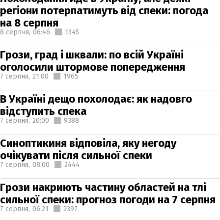
регіони потерпатимуть від спеки: погода
на 8 серпня
8 серпня,
06:46
1345
Грози, град і шквали: по всій Україні
оголосили штормове попередження
7 серпня,
21:00
1965
В Україні дещо похолодає: як надовго
відступить спека
7 серпня,
20:00
9388
Синоптикиня відповіла, яку негоду
очікувати після сильної спеки
7 серпня,
08:00
2444
Грози накриють частину областей на тлі
сильної спеки: прогноз погоди на 7 серпня
7 серпня,
06:21
2397