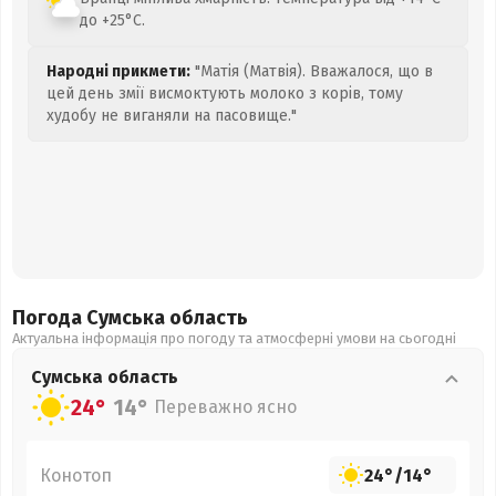
до +25°C.
Народні прикмети:
"Матія (Матвія). Вважалося, що в
цей день змії висмоктують молоко з корів, тому
худобу не виганяли на пасовище."
Погода Сумська
область
Актуальна інформація про погоду та атмосферні умови на сьогодні
Сумська
область
24°
14°
Переважно ясно
Конотоп
24°
/
14°