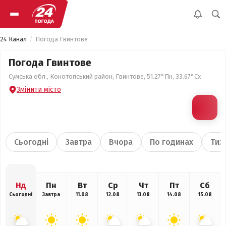
24 Канал
Погода Гвинтове
Погода Гвинтове
Сумська обл., Конотопський район, Гвинтове, 51.27°Пн, 33.67°Сх
Змінити місто
Сьогодні
Завтра
Вчора
По годинах
Тиж
Нд
Пн
Вт
Ср
Чт
Пт
Сб
Сьогодні
Завтра
11.08
12.08
13.08
14.08
15.08