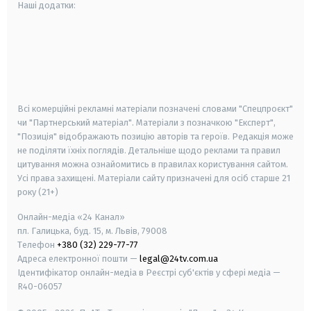
Наші додатки:
android
apple
smart tv
samsung smart tv
Всі комерційні рекламні матеріали позначені словами "Спецпроєкт"
чи "Партнерський матеріал". Матеріали з позначкою "Експерт",
"Позиція" відображають позицію авторів та героїв. Редакція може
не поділяти їхніх поглядів. Детальніше щодо реклами та правил
цитування можна ознайомитись в правилах користування сайтом.
Усі права захищені.
Матеріали сайту призначені для осіб старше
21
року (21+)
Онлайн-медіа «24 Канал»
пл. Галицька, буд. 15, м. Львів, 79008
Телефон
+380 (32) 229-77-77
Адреса електронної пошти —
legal@24tv.com.ua
Ідентифікатор онлайн-медіа в Реєстрі суб'єктів у сфері медіа —
R40-06057