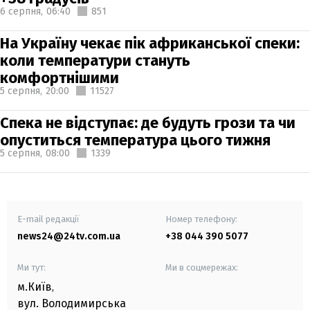
6 серпня,
06:40
851
На Україну чекає пік африканської спеки:
коли температури стануть
комфортнішими
5 серпня,
20:00
11527
Спека не відступає: де будуть грози та чи
опуститься температура цього тижня
5 серпня,
08:00
1339
E-mail редакції
Номер телефону:
news24@24tv.com.ua
+38 044 390 5077
Ми тут:
Ми в соцмережах:
м.Київ
,
вул. Володимирська