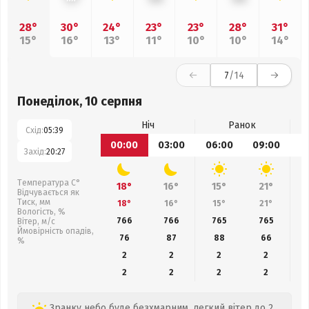
28°
30°
24°
23°
23°
28°
31°
15°
16°
13°
11°
10°
10°
14°
7
/14
Понеділок, 10 серпня
Ніч
Ранок
Схід:
05:39
00:00
03:00
06:00
09:00
1
Захід:
20:27
Температура С°
18°
16°
15°
21°
Відчувається як
Тиск, мм
18°
16°
15°
21°
Вологість, %
766
766
765
765
Вітер, м/с
Ймовірність опадів,
76
87
88
66
%
2
2
2
2
2
2
2
2
Зранку небо буде безхмарним, легкий вітер до 2