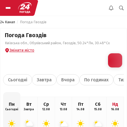
24 Канал
Погода Гвоздів
Погода Гвоздів
Київська обл., Обухівський район, Гвоздів, 50.24°Пн, 30.48°Сх
Змінити місто
Сьогодні
Завтра
Вчора
По годинах
Тиж
Пн
Вт
Ср
Чт
Пт
Сб
Нд
Сьогодні
Завтра
12.08
13.08
14.08
15.08
16.08