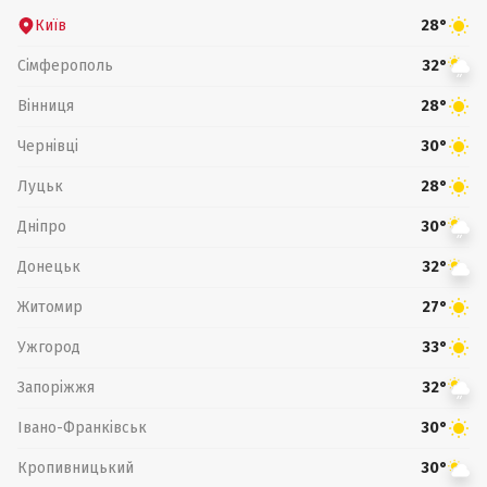
Київ
28°
Сімферополь
32°
Вінниця
28°
Чернівці
30°
Луцьк
28°
Дніпро
30°
Донецьк
32°
Житомир
27°
Ужгород
33°
Запоріжжя
32°
Івано-Франківськ
30°
Кропивницький
30°