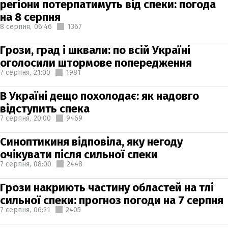
регіони потерпатимуть від спеки: погода
на 8 серпня
8 серпня,
06:46
1367
Грози, град і шквали: по всій Україні
оголосили штормове попередження
7 серпня,
21:00
1981
В Україні дещо похолодає: як надовго
відступить спека
7 серпня,
20:00
9469
Синоптикиня відповіла, яку негоду
очікувати після сильної спеки
7 серпня,
08:00
2448
Грози накриють частину областей на тлі
сильної спеки: прогноз погоди на 7 серпня
7 серпня,
06:21
2405