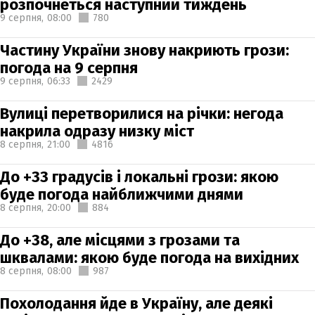
розпочнеться наступний тиждень
9 серпня,
08:00
780
Частину України знову накриють грози:
погода на 9 серпня
9 серпня,
06:33
2429
Вулиці перетворилися на річки: негода
накрила одразу низку міст
8 серпня,
21:00
4816
До +33 градусів і локальні грози: якою
буде погода найближчими днями
8 серпня,
20:00
884
До +38, але місцями з грозами та
шквалами: якою буде погода на вихідних
8 серпня,
08:00
987
Похолодання йде в Україну, але деякі