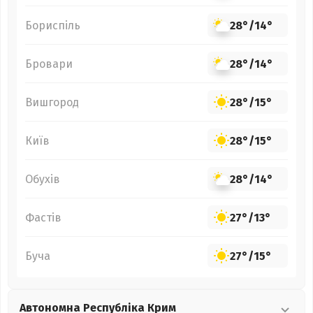
Бориспіль
28°
/
14°
Бровари
28°
/
14°
Вишгород
28°
/
15°
Київ
28°
/
15°
Обухів
28°
/
14°
Фастів
27°
/
13°
Буча
27°
/
15°
Автономна Республіка Крим