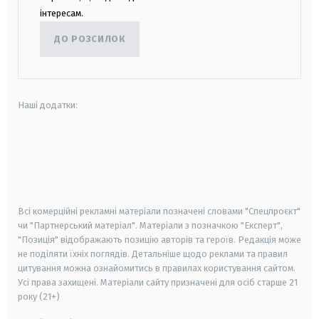
інтересам.
ДО РОЗСИЛОК
Наші додатки:
android
apple
smart tv
samsung smart tv
Всі комерційні рекламні матеріали позначені словами "Спецпроєкт"
чи "Партнерський матеріал". Матеріали з позначкою "Експерт",
"Позиція" відображають позицію авторів та героїв. Редакція може
не поділяти їхніх поглядів. Детальніше щодо реклами та правил
цитування можна ознайомитись в правилах користування сайтом.
Усі права захищені.
Матеріали сайту призначені для осіб старше
21
року (21+)