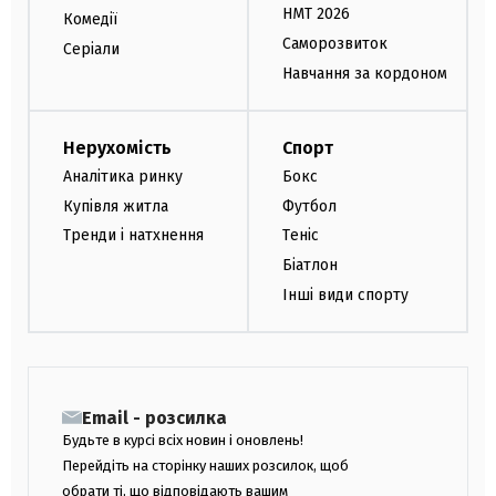
НМТ 2026
Комедії
Саморозвиток
Серіали
Навчання за кордоном
Нерухомість
Спорт
Аналітика ринку
Бокс
Купівля житла
Футбол
Тренди і натхнення
Теніс
Біатлон
Інші види спорту
Email - розсилка
Будьте в курсі всіх новин і оновлень!
Перейдіть на сторінку наших розсилок, щоб
обрати ті, що відповідають вашим