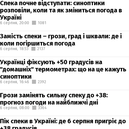
Спека почне відступати: синоптики
розповіли, коли та як зміниться погода в
Україні
6 серпня,
20:00
1081
Замість спеки – грози, град і шквали: де і
коли погіршиться погода
6 серпня,
18:53
2137
Українці фіксують +50 градусів на
"домашніх" термометрах: що на це кажуть
синоптики
6 серпня,
16:46
2392
Грози замінять сильну спеку до +38:
прогноз погоди на найближчі дні
6 серпня,
08:00
3364
Пік спеки в Україні: де 6 серпня пригріє до
+38 градусів