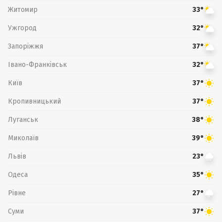
Житомир
33°
Ужгород
32°
Запоріжжя
37°
Івано-Франківськ
32°
Київ
37°
Кропивницький
37°
Луганськ
38°
Миколаїв
39°
Львів
23°
Одеса
35°
Рівне
27°
Суми
37°