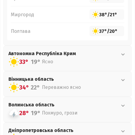
Миргород
38°
/
21°
Полтава
37°
/
20°
Автономна Республіка Крим
33°
19°
Ясно
Вінницька
область
34°
22°
Переважно ясно
Волинська
область
28°
19°
Похмуро, грози
Дніпропетровська
область