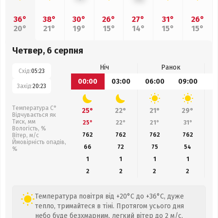
36°
38°
30°
26°
27°
31°
26°
20°
21°
19°
15°
14°
15°
15°
Четвер, 6 серпня
Ніч
Ранок
Схід:
05:23
00:00
03:00
06:00
09:00
1
Захід:
20:23
Температура С°
25°
22°
21°
29°
Відчувається як
Тиск, мм
25°
22°
21°
31°
Вологість, %
762
762
762
762
Вітер, м/с
Ймовірність опадів,
66
72
75
54
%
1
1
1
1
2
2
2
2
Температура повітря від +20°C до +36°C, дуже
тепло, тримайтеся в тіні. Протягом усього дня
небо буде безхмарним, легкий вітер до 2 м/с,