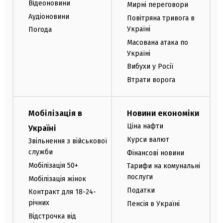
Відеоновини
Мирні переговори
Аудіоновини
Повітряна тривога в
Україні
Погода
Масована атака по
Україні
Вибухи у Росії
Втрати ворога
Мобілізація в
Новини економіки
Ціна нафти
Україні
Курси валют
Звільнення з військової
служби
Фінансові новини
Мобілізація 50+
Тарифи на комунальні
послуги
Мобілізація жінок
Податки
Контракт для 18-24-
річних
Пенсія в Україні
Відстрочка від