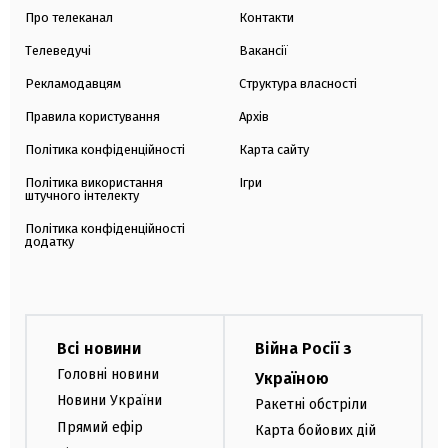
Про телеканал
Контакти
Телеведучі
Вакансії
Рекламодавцям
Структура власності
Правила користування
Архів
Політика конфіденційності
Карта сайту
Політика використання
Ігри
штучного інтелекту
Політика конфіденційності
додатку
Всі новини
Війна Росії з
Головні новини
Україною
Новини України
Ракетні обстріли
Прямий ефір
Карта бойових дій