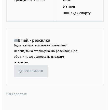
Біатлон
Інші види спорту
Email - розсилка
Будьте в курсі всіх новин і оновлень!
Перейдіть на сторінку наших розсилок, щоб
обрати ті, що відповідають вашим
інтересам.
ДО РОЗСИЛОК
Наші додатки:
android
apple