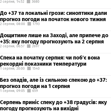
2 серпня,
14:52
3680
До +37 та локальні грози: синоптики дали
прогноз погоди на початок нового тижня
2 серпня,
08:00
1793
Дощитиме лише на Заході, але припече до
+35: яку погоду прогнозують на 2 серпня
2 серпня,
06:57
2697
Спека на початку серпня: чи поб'є вона
рекордні показники температури
1 серпня,
20:00
1540
Без опадів, але із сильною спекою до +37:
прогноз погоди на 1 серпня
1 серпня,
09:05
659
Серпень приніс спеку до +38 градусів: яку
погоду прогнозують на вихідні