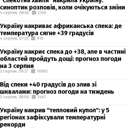
"Спекотна хвиля" накрила Україну:
синоптик розповів, коли очікуються зміни
4 серпня,
08:00
2346
Україну накриває африканська спека: де
температура сягне +39 градусів
4 серпня,
07:32
910
Україну накриє спека до +38, але в частині
областей пройдуть дощі: прогноз погоди
на 3 серпня
3 серпня,
09:27
10965
Від спеки +40 градусів до злив зі
шквалами: прогноз погоди на тиждень
3 серпня,
08:00
5461
Україну накрив "тепловий купол": у 5
регіонах зафіксували температурні
рекорди