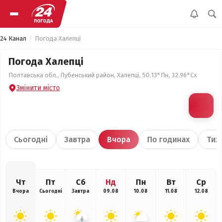
24 Канал
Погода Халепці
Погода Халепці
Полтавська обл., Лубенський район, Халепці, 50.13°Пн, 32.96°Сх
Змінити місто
Сьогодні
Завтра
Вчора
По годинах
Тиж
Чт
Пт
Сб
Нд
Пн
Вт
Ср
Вчора
Сьогодні
Завтра
09.08
10.08
11.08
12.08