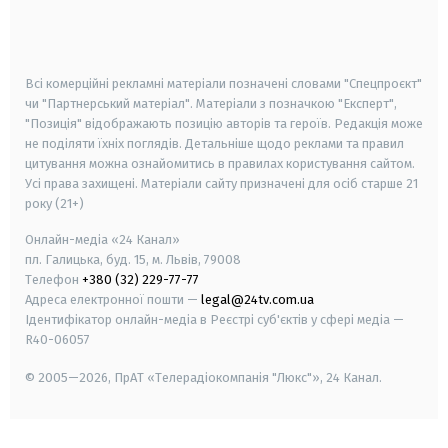
smart tv
samsung smart tv
Всі комерційні рекламні матеріали позначені словами "Спецпроєкт"
чи "Партнерський матеріал". Матеріали з позначкою "Експерт",
"Позиція" відображають позицію авторів та героїв. Редакція може
не поділяти їхніх поглядів. Детальніше щодо реклами та правил
цитування можна ознайомитись в правилах користування сайтом.
Усі права захищені.
Матеріали сайту призначені для осіб старше
21
року (21+)
Онлайн-медіа «24 Канал»
пл. Галицька, буд. 15, м. Львів, 79008
Телефон
+380 (32) 229-77-77
Адреса електронної пошти —
legal@24tv.com.ua
Ідентифікатор онлайн-медіа в Реєстрі суб'єктів у сфері медіа —
R40-06057
© 2005—2026,
ПрАТ «Телерадіокомпанія "Люкс"», 24 Канал.