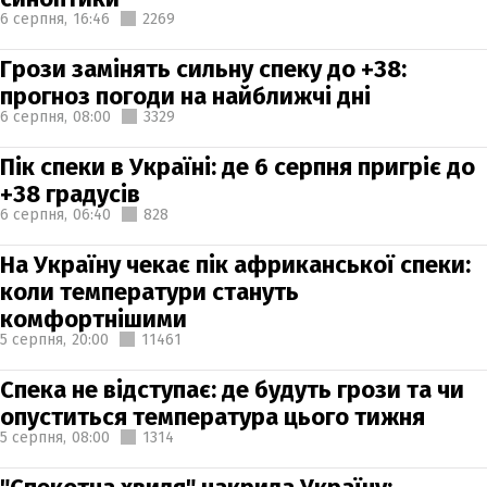
6 серпня,
16:46
2269
Грози замінять сильну спеку до +38:
прогноз погоди на найближчі дні
6 серпня,
08:00
3329
Пік спеки в Україні: де 6 серпня пригріє до
+38 градусів
6 серпня,
06:40
828
На Україну чекає пік африканської спеки:
коли температури стануть
комфортнішими
5 серпня,
20:00
11461
Спека не відступає: де будуть грози та чи
опуститься температура цього тижня
5 серпня,
08:00
1314