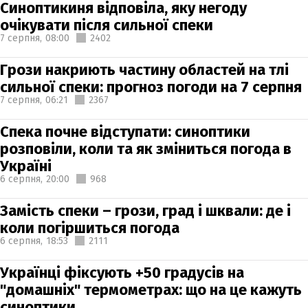
Синоптикиня відповіла, яку негоду
очікувати після сильної спеки
7 серпня,
08:00
2402
Грози накриють частину областей на тлі
сильної спеки: прогноз погоди на 7 серпня
7 серпня,
06:21
2367
Спека почне відступати: синоптики
розповіли, коли та як зміниться погода в
Україні
6 серпня,
20:00
968
Замість спеки – грози, град і шквали: де і
коли погіршиться погода
6 серпня,
18:53
2111
Українці фіксують +50 градусів на
"домашніх" термометрах: що на це кажуть
синоптики