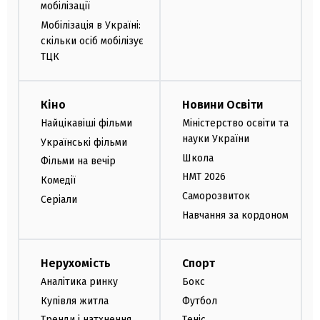
мобілізації
Мобілізація в Україні:
скільки осіб мобілізує
ТЦК
Кіно
Новини Освіти
Найцікавіші фільми
Міністерство освіти та
науки України
Українські фільми
Школа
Фільми на вечір
НМТ 2026
Комедії
Саморозвиток
Серіали
Навчання за кордоном
Нерухомість
Спорт
Аналітика ринку
Бокс
Купівля житла
Футбол
Тренди і натхнення
Теніс