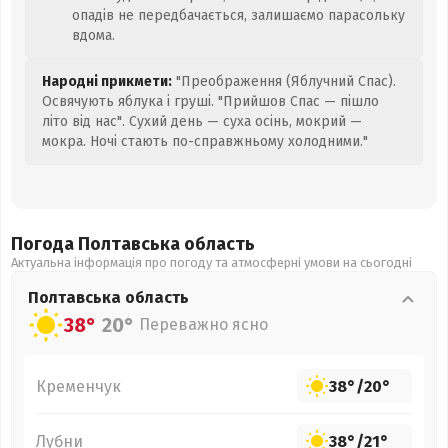
опадів не передбачається, залишаємо парасольку
вдома.
Народні прикмети:
"Преображення (Яблучний Спас).
Освячують яблука і груші. "Прийшов Спас — пішло
літо від нас". Сухий день — суха осінь, мокрий —
мокра. Ночі стають по-справжньому холодними."
Погода Полтавська
область
Актуальна інформація про погоду та атмосферні умови на сьогодні
Полтавська
область
38°
20°
Переважно ясно
Кременчук
38°
/
20°
Лубни
38°
/
21°