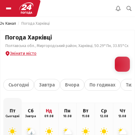
24 Канал
Погода Харківці
Погода Харківці
Полтавська обл., Миргородський район, Харківці, 50.29°Пн, 33.85°Сх
Змінити місто
Сьогодні
Завтра
Вчора
По годинах
Тиж
Пт
Сб
Нд
Пн
Вт
Ср
Чт
Сьогодні
Завтра
09.08
10.08
11.08
12.08
13.08