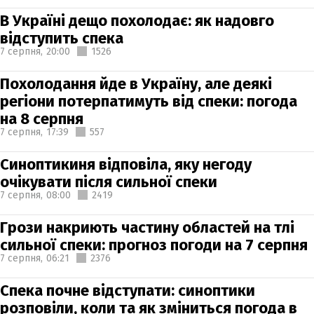
В Україні дещо похолодає: як надовго
відступить спека
7 серпня,
20:00
1526
Похолодання йде в Україну, але деякі
регіони потерпатимуть від спеки: погода
на 8 серпня
7 серпня,
17:39
557
Синоптикиня відповіла, яку негоду
очікувати після сильної спеки
7 серпня,
08:00
2419
Грози накриють частину областей на тлі
сильної спеки: прогноз погоди на 7 серпня
7 серпня,
06:21
2376
Спека почне відступати: синоптики
розповіли, коли та як зміниться погода в