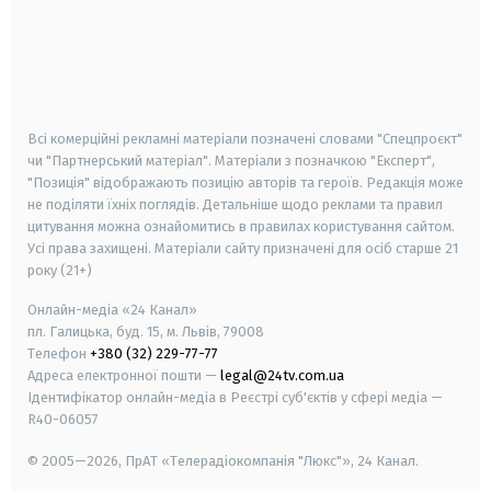
android
apple
smart tv
samsung smart tv
Всі комерційні рекламні матеріали позначені словами "Спецпроєкт"
чи "Партнерський матеріал". Матеріали з позначкою "Експерт",
"Позиція" відображають позицію авторів та героїв. Редакція може
не поділяти їхніх поглядів. Детальніше щодо реклами та правил
цитування можна ознайомитись в правилах користування сайтом.
Усі права захищені.
Матеріали сайту призначені для осіб старше
21
року (21+)
Онлайн-медіа «24 Канал»
пл. Галицька, буд. 15, м. Львів, 79008
Телефон
+380 (32) 229-77-77
Адреса електронної пошти —
legal@24tv.com.ua
Ідентифікатор онлайн-медіа в Реєстрі суб'єктів у сфері медіа —
R40-06057
© 2005—2026,
ПрАТ «Телерадіокомпанія "Люкс"», 24 Канал.