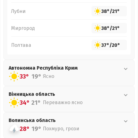
Лубни
38°
/
21°
Миргород
38°
/
21°
Полтава
37°
/
20°
Автономна Республіка Крим
33°
19°
Ясно
Вінницька
область
34°
21°
Переважно ясно
Волинська
область
28°
19°
Похмуро, грози