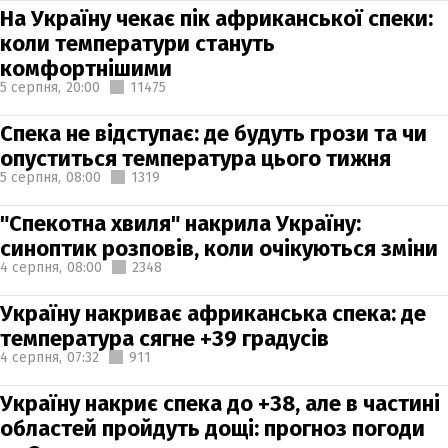
На Україну чекає пік африканської спеки:
коли температури стануть
комфортнішими
5 серпня,
20:00
11475
Спека не відступає: де будуть грози та чи
опуститься температура цього тижня
5 серпня,
08:00
1319
"Спекотна хвиля" накрила Україну:
синоптик розповів, коли очікуються зміни
4 серпня,
08:00
2348
Україну накриває африканська спека: де
температура сягне +39 градусів
4 серпня,
07:32
911
Україну накриє спека до +38, але в частині
областей пройдуть дощі: прогноз погоди