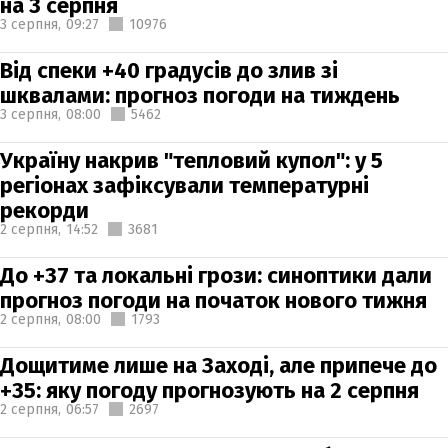
на 3 серпня
3 серпня,
09:27
10976
Від спеки +40 градусів до злив зі
шквалами: прогноз погоди на тиждень
3 серпня,
08:00
5462
Україну накрив "тепловий купол": у 5
регіонах зафіксували температурні
рекорди
2 серпня,
14:52
3681
До +37 та локальні грози: синоптики дали
прогноз погоди на початок нового тижня
2 серпня,
08:00
1793
Дощитиме лише на Заході, але припече до
+35: яку погоду прогнозують на 2 серпня
2 серпня,
06:57
2697