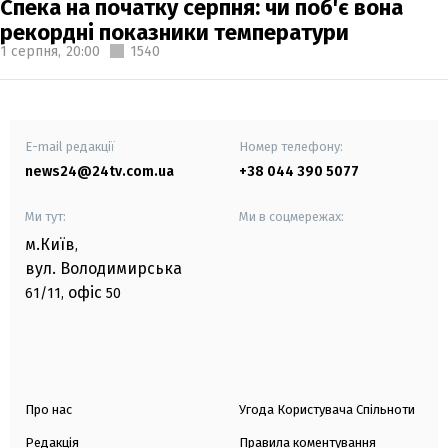
Спека на початку серпня: чи поб'є вона
рекордні показники температури
1 серпня,
20:00
1540
E-mail редакції
Номер телефону:
news24@24tv.com.ua
+38 044 390 5077
Ми тут:
Ми в соцмережах:
м.Київ
,
вул. Володимирська
офіс
61/11,
50
Про нас
Угода Користувача Спільноти
Редакція
Правила коментування