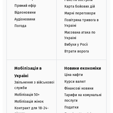
Прямий ефір
Карта бойових дій
Відеоновини
Мирні переговори
Аудіоновини
Повітряна тривога в
Україні
Погода
Масована атака по
Україні
Вибухи у Росії
Втрати ворога
Мобілізація в
Новини економіки
Ціна нафти
Україні
Курси валют
Звільнення з військової
служби
Фінансові новини
Мобілізація 50+
Тарифи на комунальні
послуги
Мобілізація жінок
Податки
Контракт для 18-24-