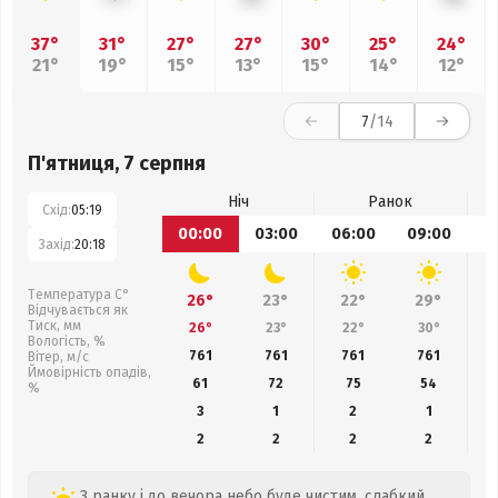
37°
31°
27°
27°
30°
25°
24°
21°
19°
15°
13°
15°
14°
12°
7
/14
П'ятниця, 7 серпня
Ніч
Ранок
Схід:
05:19
00:00
03:00
06:00
09:00
1
Захід:
20:18
Температура С°
26°
23°
22°
29°
Відчувається як
Тиск, мм
26°
23°
22°
30°
Вологість, %
761
761
761
761
Вітер, м/с
Ймовірність опадів,
61
72
75
54
%
3
1
2
1
2
2
2
2
З ранку і до вечора небо буде чистим, слабкий