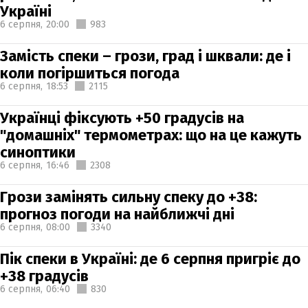
Україні
6 серпня,
20:00
983
Замість спеки – грози, град і шквали: де і
коли погіршиться погода
6 серпня,
18:53
2115
Українці фіксують +50 градусів на
"домашніх" термометрах: що на це кажуть
синоптики
6 серпня,
16:46
2308
Грози замінять сильну спеку до +38:
прогноз погоди на найближчі дні
6 серпня,
08:00
3340
Пік спеки в Україні: де 6 серпня пригріє до
+38 градусів
6 серпня,
06:40
830