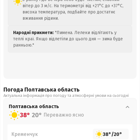
вітер до 3 м/с. На термометрі від +21°C до +37°C,
висока температура, подбайте про достатнє
вживання рідини.
Народні прикмети:
"Пимена. Лелеки відлітають у
теплі краї. Якщо відлетіли до цього дня — зима буде
ранньою."
Погода Полтавська
область
Актуальна інформація про погоду та атмосферні умови на сьогодні
Полтавська
область
38°
20°
Переважно ясно
Кременчук
38°
/
20°