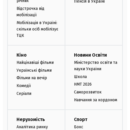
річних
Пенсія в Україні
Відстрочка від
мобілізації
Мобілізація в Україні:
скільки осіб мобілізує
ТЦК
Кіно
Новини Освіти
Найцікавіші фільми
Міністерство освіти та
науки України
Українські фільми
Школа
Фільми на вечір
НМТ 2026
Комедії
Саморозвиток
Серіали
Навчання за кордоном
Нерухомість
Спорт
Аналітика ринку
Бокс