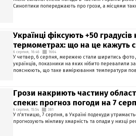
Синоптики попереджають про грози, а місцями тако
Українці фіксують +50 градусів
термометрах: що на це кажуть 
6 серпня,
16:46
1664
У четвер, 6 серпня, мережею стали ширитись фото
українців, показники на яких нібито перевалили за
пояснюють, що таке вимірювання температури пов
Грози накриють частину областе
спеки: прогноз погоди на 7 сер
6 серпня,
15:54
381
У п'ятницю, 7 серпня, в Україні подекуди утримаєт
прогнозують мінливу хмарність та опади у низці рег