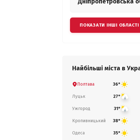
Дніпропетровська
о
ПОКАЗАТИ ІНШІ ОБЛАСТІ
Найбільші міста в Укра
Полтава
36°
Луцьк
27°
Ужгород
31°
Кропивницький
38°
Одеса
35°