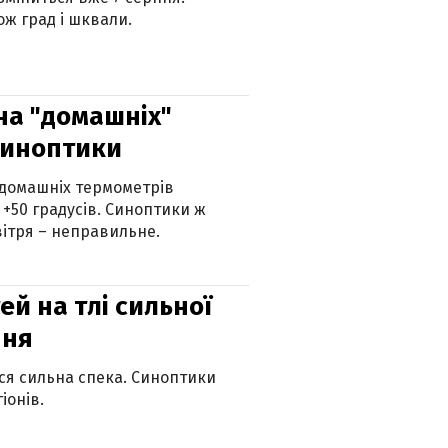
ж град і шквали.
 на "домашніх"
синоптики
 домашніх термометрів
 +50 градусів. Синоптики ж
ітря – неправильне.
й на тлі сильної
пня
ься сильна спека. Синоптики
іонів.