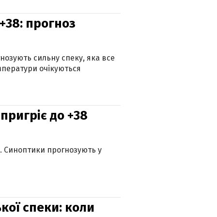
+38: прогноз
гнозують сильну спеку, яка все
мператури очікуються
 пригріє до +38
ю. Синоптики прогнозують у
кої спеки: коли