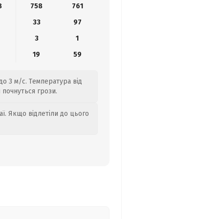
8
758
761
33
97
3
1
19
59
до 3 м/с. Температура від
і почнуться грози.
аї. Якщо відлетіли до цього