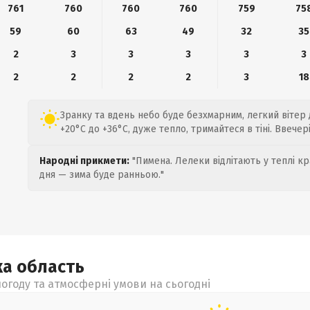
761
760
760
760
759
75
59
60
63
49
32
35
2
3
3
3
3
3
2
2
2
2
3
18
Зранку та вдень небо буде безхмарним, легкий вітер 
+20°C до +36°C, дуже тепло, тримайтеся в тіні. Ввечер
Народні прикмети:
"Пимена. Лелеки відлітають у теплі кр
дня — зима буде ранньою."
ка
область
огоду та атмосферні умови на сьогодні