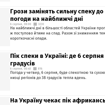
Грози замінять сильну спеку до 
погоди на найближчі дні
6 серпня,
08:00
3230
На найближчі дні в більшості областей України про
ж поступово йтиме на спад. Разом зі зниженням те
короткочасні опади.
Пік спеки в Україні: де 6 серпня
градусів
6 серпня,
06:40
816
Погода у четвер, 6 серпня, буде спекотною та сухо
низці регіонів до 38 градусів тепла вдень.
На Україну чекає пік африкансь