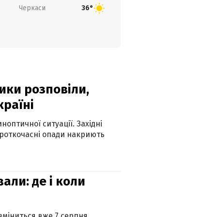
Черкаси
36°
ики розповіли,
країні
оптичної ситуації. Західні
ороткочасні опади накриють
вали: де і коли
 зміниться вже 7 серпня.