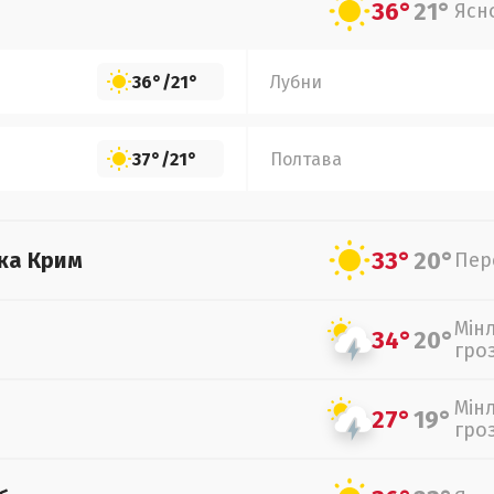
36°
21°
Ясн
36°
/
21°
Лубни
37°
/
21°
Полтава
33°
20°
ка Крим
Пер
Мін
34°
20°
гро
Мін
27°
19°
гро