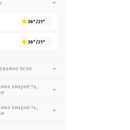
о
36°
/
21°
36°
/
21°
еважно ясно
лива хмарність,
зи
лива хмарність,
зи