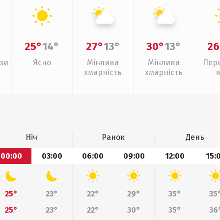
25°
14°
27°
13°
30°
13°
26
зи
Ясно
Мінлива
Мінлива
Пер
хмарність
хмарність
Ніч
Ранок
День
00:00
03:00
06:00
09:00
12:00
15:
25°
23°
22°
29°
35°
35
25°
23°
22°
30°
35°
36