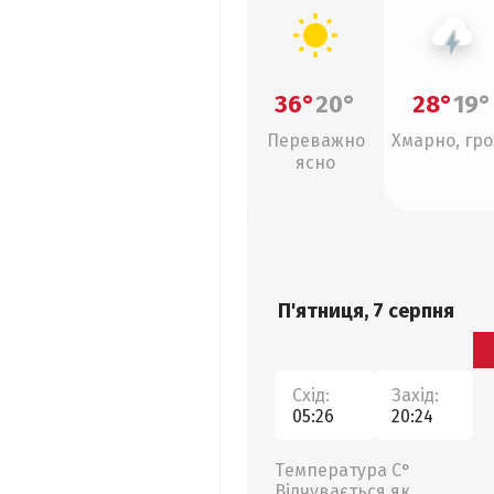
36°
20°
28°
19°
Переважно
Хмарно, гро
ясно
П'ятниця, 7 серпня
Схід:
Захід:
05:26
20:24
Температура С°
Відчувається як