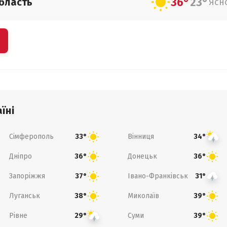
36°
23°
бласть
Ясн
їні
Сімферополь
Вінниця
33°
34°
Дніпро
Донецьк
36°
36°
Запоріжжя
Івано-Франківськ
37°
31°
Луганськ
Миколаїв
38°
39°
Рівне
Суми
29°
39°