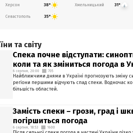
Херсон
Хмельницький
38°
31°
Севастополь
35°
ни та світу
Спека почне відступати: синопт
коли та як зміниться погода в У
6 серпня,
20:00
705
Найближчими днями в Україні прогнозують зміну син
регіони першими відчують спад спеки. Водночас к
більшість областей.
Замість спеки – грози, град і шк
погіршиться погода
6 серпня,
18:53
1600
Після сильної спеки погода в частині України різко