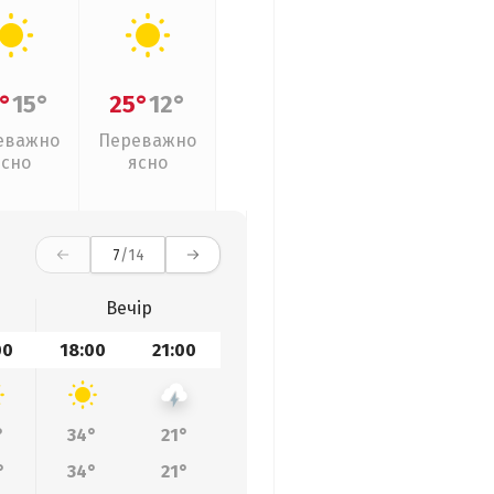
°
15°
25°
12°
еважно
Переважно
ясно
ясно
7
/14
Вечір
00
18:00
21:00
°
34°
21°
°
34°
21°