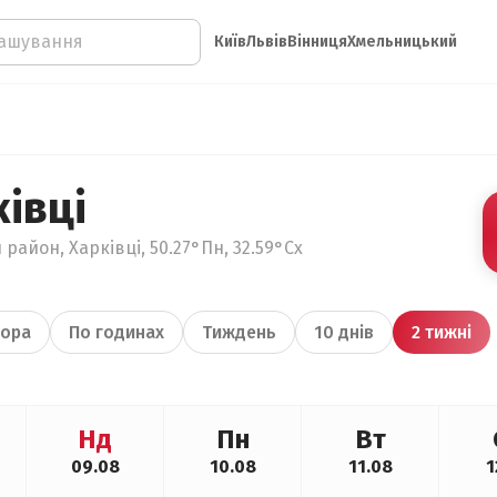
Київ
Львів
Вінниця
Хмельницький
івці
район, Харківці, 50.27°Пн, 32.59°Сх
ора
По годинах
Тиждень
10 днів
2 тижні
Нд
Пн
Вт
09.08
10.08
11.08
1