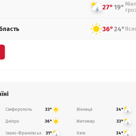
Мін
27°
19°
гро
36°
24°
бласть
Ясн
їні
Сімферополь
Вінниця
33°
34°
Дніпро
Житомир
36°
33°
Івано-Франківськ
Київ
31°
34°