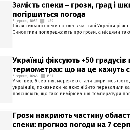
Замість спеки – грози, град і шк
погіршиться погода
6 серпня,
18:53
1489
Після сильної спеки погода в частині України різко
Синоптики попереджають про грози, а місцями тако
Українці фіксують +50 градусів
термометрах: що на це кажуть 
6 серпня,
16:46
1587
У четвер, 6 серпня, мережею стали ширитись фото
українців, показники на яких нібито перевалили за
пояснюють, що таке вимірювання температури пов
Грози накриють частину областе
спеки: прогноз погоди на 7 сер