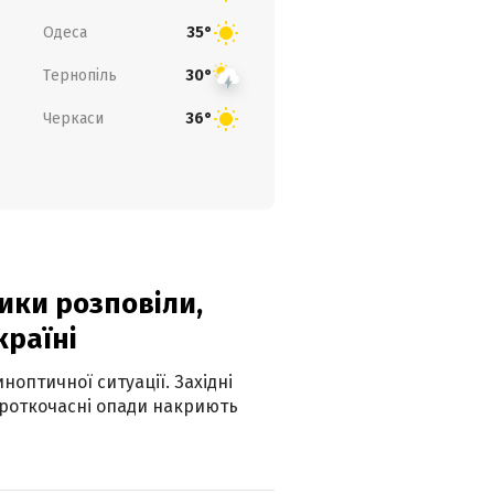
Одеса
35°
Тернопіль
30°
Черкаси
36°
ики розповіли,
країні
оптичної ситуації. Західні
ороткочасні опади накриють