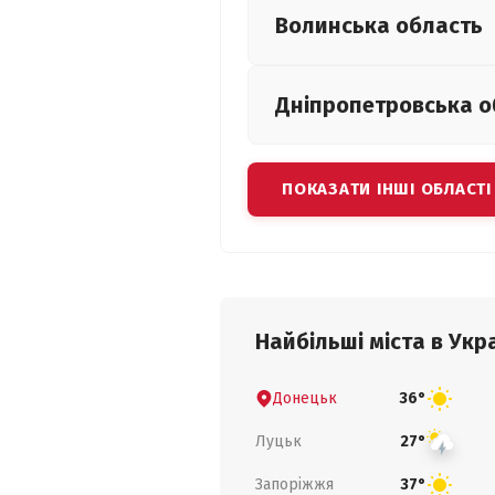
Волинська
область
Дніпропетровська
о
ПОКАЗАТИ ІНШІ ОБЛАСТІ
Найбільші міста в Укра
Донецьк
36°
Луцьк
27°
Запоріжжя
37°