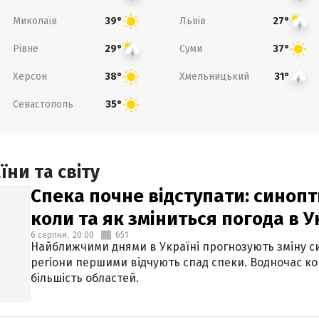
Миколаїв
Львів
39°
27°
Рівне
Суми
29°
37°
Херсон
Хмельницький
38°
31°
Севастополь
35°
ни та світу
Спека почне відступати: синопт
коли та як зміниться погода в У
6 серпня,
20:00
651
Найближчими днями в Україні прогнозують зміну син
регіони першими відчують спад спеки. Водночас к
більшість областей.