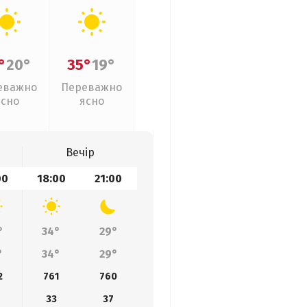
°
20°
35°
19°
еважно
Переважно
ясно
ясно
Вечір
00
18:00
21:00
°
34°
29°
°
34°
29°
2
761
760
33
37