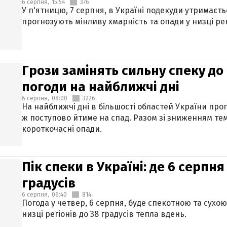
6 серпня,
15:54
376
У п'ятницю, 7 серпня, в Україні подекуди утримаєт
прогнозують мінливу хмарність та опади у низці рег
Грози замінять сильну спеку до 
погоди на найближчі дні
6 серпня,
08:00
3226
На найближчі дні в більшості областей України про
ж поступово йтиме на спад. Разом зі зниженням те
короткочасні опади.
Пік спеки в Україні: де 6 серпня
градусів
6 серпня,
06:40
814
Погода у четвер, 6 серпня, буде спекотною та сухо
низці регіонів до 38 градусів тепла вдень.