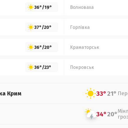
36°
/
19°
Волноваха
37°
/
20°
Горлівка
36°
/
20°
Краматорськ
36°
/
23°
Покровськ
33°
21°
ка Крим
Пер
Мін
34°
20°
гро