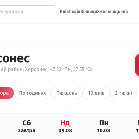
Київ
Львів
Вінниця
Хмельницький
сонес
ий район, Херсонес, 47.23°Пн, 37.55°Сх
ора
По годинах
Тиждень
10 днів
2 тижні
Сб
Нд
Пн
Завтра
09.08
10.08
1