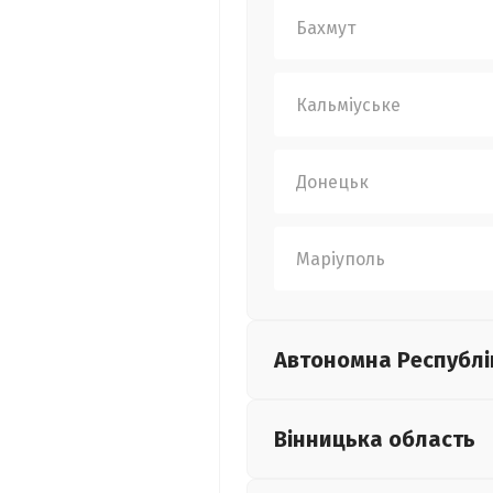
Бахмут
Кальміуське
Донецьк
Маріуполь
Автономна Республі
Вінницька
область