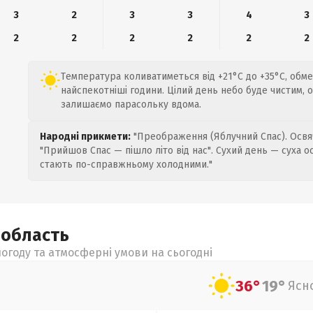
3
2
3
3
4
3
2
2
2
2
2
2
Температура коливатиметься від +21°C до +35°C, обме
найспекотніші години. Цілий день небо буде чистим, 
залишаємо парасольку вдома.
Народні прикмети:
"Преображення (Яблучний Спас). Освяч
"Прийшов Спас — пішло літо від нас". Сухий день — суха о
стають по-справжньому холодними."
а
область
огоду та атмосферні умови на сьогодні
36°
19°
Ясн