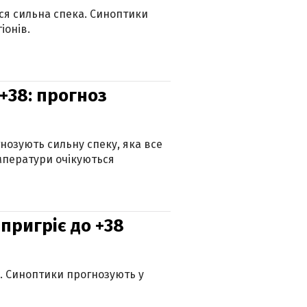
ься сильна спека. Синоптики
іонів.
+38: прогноз
гнозують сильну спеку, яка все
мператури очікуються
 пригріє до +38
ю. Синоптики прогнозують у