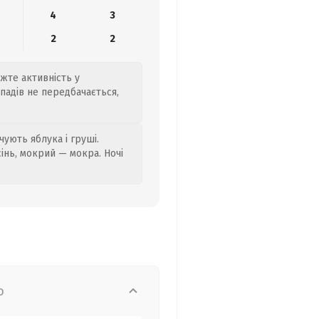
4
3
2
2
жте активність у
опадів не передбачається,
ують яблука і груші.
сінь, мокрий — мокра. Ночі
о