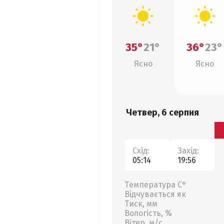
35°
21°
36°
23°
Ясно
Ясно
Четвер, 6 серпня
Схід:
Захід:
05:14
19:56
Температура С°
Відчувається як
Тиск, мм
Вологість, %
Вітер, м/с