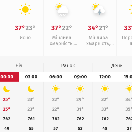
37°
23°
37°
22°
34°
21°
33
Ясно
Мінлива
Мінлива
Пер
хмарність,
хмарність,
зливи
грози
Ніч
Ранок
День
00:00
03:00
06:00
09:00
12:00
15:
25°
23°
22°
29°
32°
34
25°
23°
22°
31°
33°
35
762
761
762
762
762
76
49
55
57
53
48
37