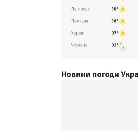
Луганськ
38°
Полтава
36°
Харків
37°
Чернігів
33°
Новини погоди Украї