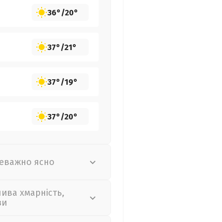
36°
/
20°
37°
/
21°
37°
/
19°
37°
/
20°
еважно ясно
лива хмарність,
зи