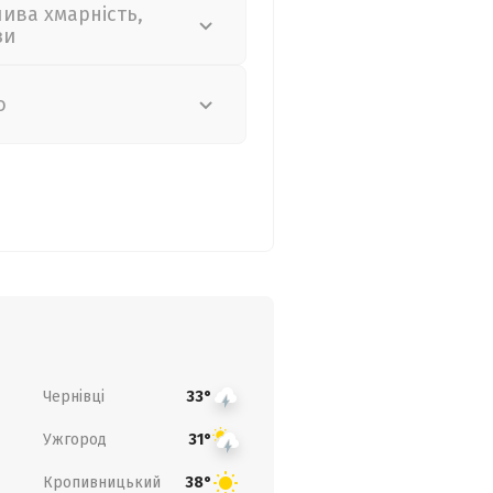
лива хмарність,
зи
о
Чернівці
33°
Ужгород
31°
Кропивницький
38°