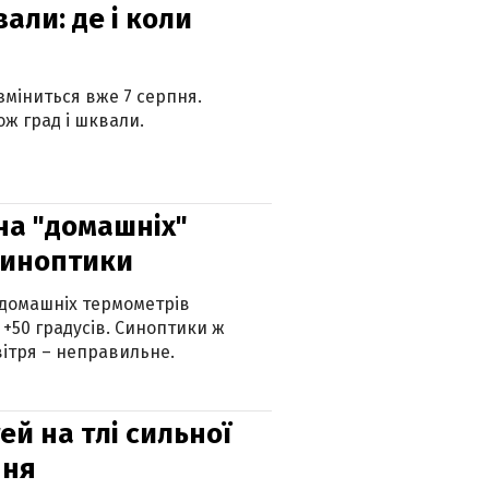
вали: де і коли
 зміниться вже 7 серпня.
ж град і шквали.
 на "домашніх"
синоптики
 домашніх термометрів
 +50 градусів. Синоптики ж
ітря – неправильне.
й на тлі сильної
пня