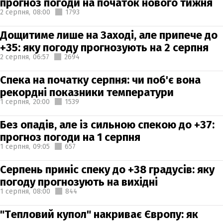
прогноз погоди на початок нового тижня
2 серпня,
08:00
1793
Дощитиме лише на Заході, але припече до
+35: яку погоду прогнозують на 2 серпня
2 серпня,
06:57
2694
Спека на початку серпня: чи поб'є вона
рекордні показники температури
1 серпня,
20:00
1539
Без опадів, але із сильною спекою до +37:
прогноз погоди на 1 серпня
1 серпня,
09:05
657
Серпень приніс спеку до +38 градусів: яку
погоду прогнозують на вихідні
1 серпня,
08:00
844
"Тепловий купол" накриває Європу: як