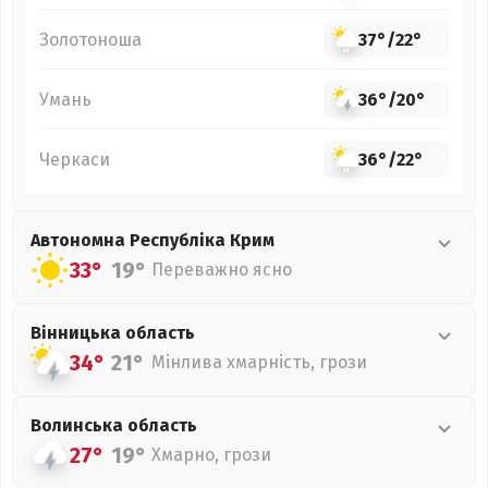
Золотоноша
37°
/
22°
Умань
36°
/
20°
Черкаси
36°
/
22°
Автономна Республіка Крим
33°
19°
Переважно ясно
Вінницька
область
34°
21°
Мінлива хмарність, грози
Волинська
область
27°
19°
Хмарно, грози