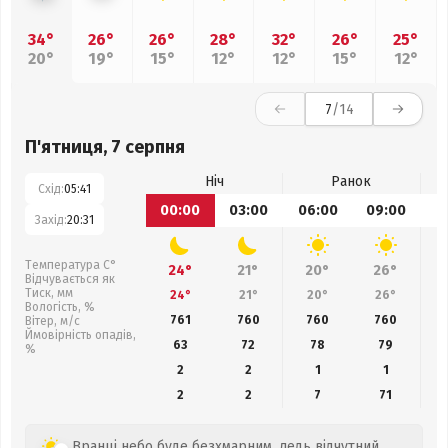
34°
26°
26°
28°
32°
26°
25°
20°
19°
15°
12°
12°
15°
12°
7
/14
П'ятниця, 7 серпня
Ніч
Ранок
Схід:
05:41
00:00
03:00
06:00
09:00
1
Захід:
20:31
Температура С°
24°
21°
20°
26°
Відчувається як
Тиск, мм
24°
21°
20°
26°
Вологість, %
761
760
760
760
Вітер, м/с
Ймовірність опадів,
63
72
78
79
%
2
2
1
1
2
2
7
71
Вранці небо буде безхмарним, ледь відчутний