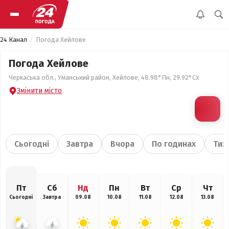
24 Канал
Погода Хейлове
Погода Хейлове
Черкаська обл., Уманський район, Хейлове, 48.98°Пн, 29.92°Сх
Змінити місто
Сьогодні
Завтра
Вчора
По годинах
Тиж
Пт
Сб
Нд
Пн
Вт
Ср
Чт
Сьогодні
Завтра
09.08
10.08
11.08
12.08
13.08