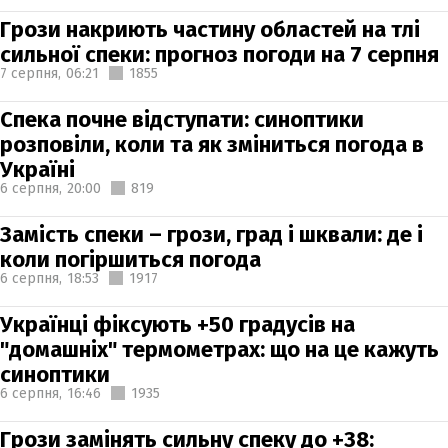
Грози накриють частину областей на тлі
сильної спеки: прогноз погоди на 7 серпня
7 серпня,
06:21
1855
Спека почне відступати: синоптики
розповіли, коли та як зміниться погода в
Україні
6 серпня,
20:00
819
Замість спеки – грози, град і шквали: де і
коли погіршиться погода
6 серпня,
18:53
1917
Українці фіксують +50 градусів на
"домашніх" термометрах: що на це кажуть
синоптики
6 серпня,
16:46
1935
Грози замінять сильну спеку до +38: