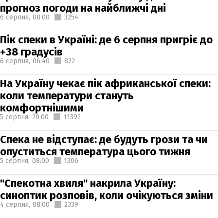
прогноз погоди на найближчі дні
6 серпня,
08:00
3254
Пік спеки в Україні: де 6 серпня пригріє до
+38 градусів
6 серпня,
06:40
822
На Україну чекає пік африканської спеки:
коли температури стануть
комфортнішими
5 серпня,
20:00
11392
Спека не відступає: де будуть грози та чи
опуститься температура цього тижня
5 серпня,
08:00
1306
"Спекотна хвиля" накрила Україну:
синоптик розповів, коли очікуються зміни
4 серпня,
08:00
2339