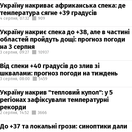
Україну накриває африканська спека: де
температура сягне +39 градусів
4 серпня,
07:32
909
Україну накриє спека до +38, але в частині
областей пройдуть дощі: прогноз погоди
на 3 серпня
3 серпня,
09:27
10937
Від спеки +40 градусів до злив зі
шквалами: прогноз погоди на тиждень
3 серпня,
08:00
5459
Україну накрив "тепловий купол": у 5
регіонах зафіксували температурні
рекорди
2 серпня,
14:52
3666
До +37 та локальні грози: синоптики дали