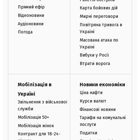
Прямий ефір
Карта бойових дій
Відеоновини
Мирні переговори
Аудіоновини
Повітряна тривога в
Україні
Погода
Масована атака по
Україні
Вибухи у Росії
Втрати ворога
Мобілізація в
Новини економіки
Ціна нафти
Україні
Курси валют
Звільнення з військової
служби
Фінансові новини
Мобілізація 50+
Тарифи на комунальні
послуги
Мобілізація жінок
Податки
Контракт для 18-24-