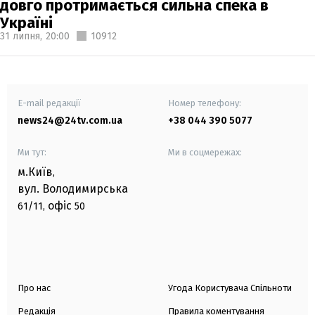
довго протримається сильна спека в
Україні
31 липня,
20:00
10912
E-mail редакції
Номер телефону:
news24@24tv.com.ua
+38 044 390 5077
Ми тут:
Ми в соцмережах:
м.Київ
,
вул. Володимирська
офіс
61/11,
50
Про нас
Угода Користувача Спільноти
Редакція
Правила коментування