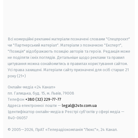
android
apple
smart tv
samsung smart tv
Всі комерційні рекламні матеріали позначені словами "Спецпроєкт"
чи "Партнерський матеріал". Матеріали з позначкою "Експерт",
"Позиція" відображають позицію авторів та героїв. Редакція може
не поділяти їхніх поглядів. Детальніше щодо реклами та правил
цитування можна ознайомитись в правилах користування сайтом.
Усі права захищені.
Матеріали сайту призначені для осіб старше
21
року (21+)
Онлайн-медіа «24 Канал»
пл. Галицька, буд. 15, м. Львів, 79008
Телефон
+380 (32) 229-77-77
Адреса електронної пошти —
legal@24tv.com.ua
Ідентифікатор онлайн-медіа в Реєстрі суб'єктів у сфері медіа —
R40-06057
© 2005—2026,
ПрАТ «Телерадіокомпанія "Люкс"», 24 Канал.