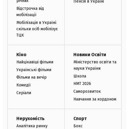
річних
Пенсія в Україні
Відстрочка від
мобілізації
Мобілізація в Україні:
скільки осіб мобілізує
ТЦК
Кіно
Новини Освіти
Найцікавіші фільми
Міністерство освіти та
науки України
Українські фільми
Школа
Фільми на вечір
НМТ 2026
Комедії
Саморозвиток
Серіали
Навчання за кордоном
Нерухомість
Спорт
Аналітика ринку
Бокс