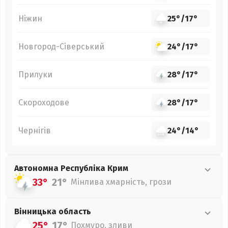
Ніжин
25°
/
17°
Новгород-Сіверський
24°
/
17°
Прилуки
28°
/
17°
Скороходове
28°
/
17°
Чернігів
24°
/
14°
Автономна Республіка Крим
33°
21°
Мінлива хмарність, грози
Вінницька
область
25°
17°
Похмуро, зливи