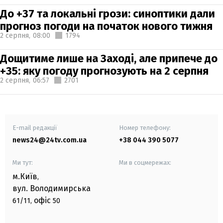
До +37 та локальні грози: синоптики дали
прогноз погоди на початок нового тижня
2 серпня,
08:00
1794
Дощитиме лише на Заході, але припече до
+35: яку погоду прогнозують на 2 серпня
2 серпня,
06:57
2701
E-mail редакції
Номер телефону:
news24@24tv.com.ua
+38 044 390 5077
Ми тут:
Ми в соцмережах:
м.Київ
,
вул. Володимирська
офіс
61/11,
50