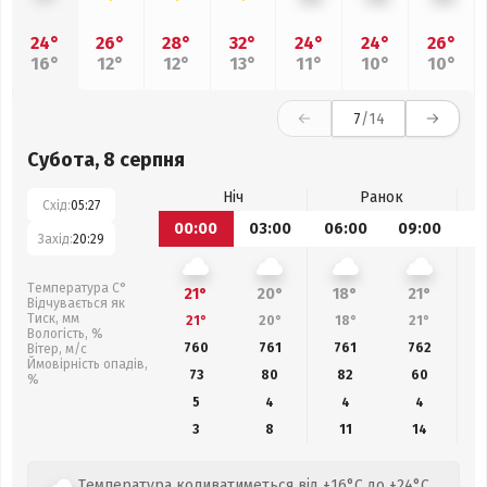
24°
26°
28°
32°
24°
24°
26°
16°
12°
12°
13°
11°
10°
10°
7
/14
Субота, 8 серпня
Ніч
Ранок
Схід:
05:27
00:00
03:00
06:00
09:00
1
Захід:
20:29
Температура С°
21°
20°
18°
21°
Відчувається як
Тиск, мм
21°
20°
18°
21°
Вологість, %
760
761
761
762
Вітер, м/с
Ймовірність опадів,
73
80
82
60
%
5
4
4
4
3
8
11
14
Температура коливатиметься від +16°C до +24°C.