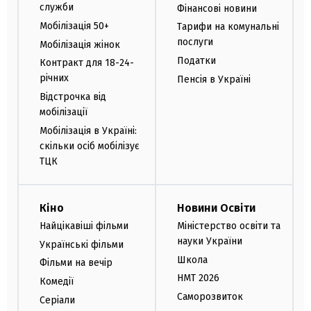
служби
Фінансові новини
Мобілізація 50+
Тарифи на комунальні
послуги
Мобілізація жінок
Податки
Контракт для 18-24-
річних
Пенсія в Україні
Відстрочка від
мобілізації
Мобілізація в Україні:
скільки осіб мобілізує
ТЦК
Кіно
Новини Освіти
Найцікавіші фільми
Міністерство освіти та
науки України
Українські фільми
Школа
Фільми на вечір
НМТ 2026
Комедії
Саморозвиток
Серіали