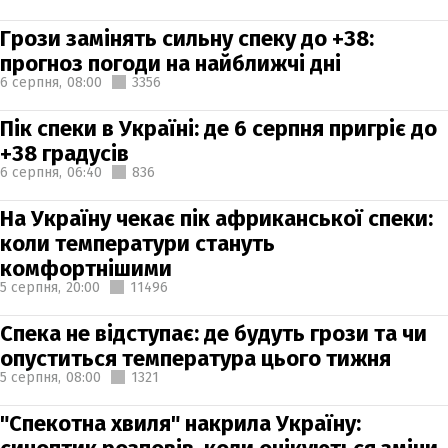
Грози замінять сильну спеку до +38:
прогноз погоди на найближчі дні
6 серпня,
08:00
3356
Пік спеки в Україні: де 6 серпня пригріє до
+38 градусів
6 серпня,
06:40
836
На Україну чекає пік африканської спеки:
коли температури стануть
комфортнішими
5 серпня,
20:00
11496
Спека не відступає: де будуть грози та чи
опуститься температура цього тижня
5 серпня,
08:00
1321
"Спекотна хвиля" накрила Україну: