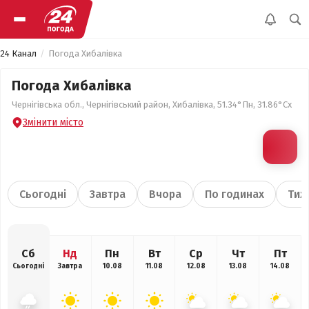
24 Канал
Погода Хибалівка
Погода Хибалівка
Чернігівська обл., Чернігівський район, Хибалівка, 51.34°Пн, 31.86°Сх
Змінити місто
Сьогодні
Завтра
Вчора
По годинах
Тиж
Сб
Нд
Пн
Вт
Ср
Чт
Пт
Сьогодні
Завтра
10.08
11.08
12.08
13.08
14.08