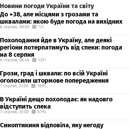
Новини погоди України та світу
До +38, але місцями з грозами та
шквалами: якою буде погода на вихідних
8 серпня,
08:00
721
Похолодання йде в Україну, але деякі
регіони потерпатимуть від спеки: погода
на 8 серпня
8 серпня,
06:46
1251
Грози, град і шквали: по всій Україні
оголосили штормове попередження
7 серпня,
21:00
1895
В Україні дещо похолодає: як надовго
відступить спека
7 серпня,
20:00
6794
Синоптикиня відповіла, яку негоду