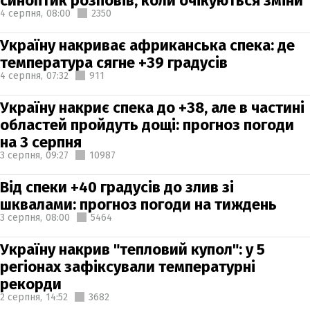
синоптик розповів, коли очікуються зміни
4 серпня,
08:00
2350
Україну накриває африканська спека: де
температура сягне +39 градусів
4 серпня,
07:32
911
Україну накриє спека до +38, але в частині
областей пройдуть дощі: прогноз погоди
на 3 серпня
3 серпня,
09:27
10987
Від спеки +40 градусів до злив зі
шквалами: прогноз погоди на тиждень
3 серпня,
08:00
5464
Україну накрив "тепловий купол": у 5
регіонах зафіксували температурні
рекорди
2 серпня,
14:52
3682