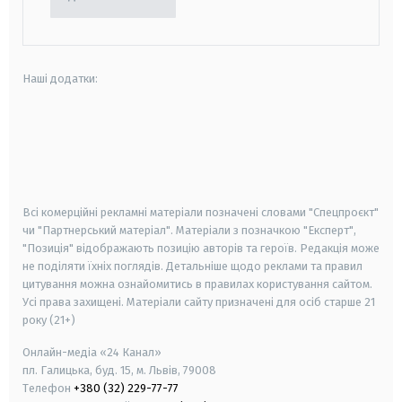
Наші додатки:
android
apple
smart tv
samsung smart tv
Всі комерційні рекламні матеріали позначені словами "Спецпроєкт"
чи "Партнерський матеріал". Матеріали з позначкою "Експерт",
"Позиція" відображають позицію авторів та героїв. Редакція може
не поділяти їхніх поглядів. Детальніше щодо реклами та правил
цитування можна ознайомитись в правилах користування сайтом.
Усі права захищені.
Матеріали сайту призначені для осіб старше
21
року (21+)
Онлайн-медіа «24 Канал»
пл. Галицька, буд. 15, м. Львів, 79008
Телефон
+380 (32) 229-77-77