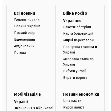
Всі новини
Війна Росії з
Головні новини
Україною
Новини України
Ракетні обстріли
Прямий ефір
Карта бойових дій
Відеоновини
Мирні переговори
Аудіоновини
Повітряна тривога в
Україні
Погода
Масована атака по
Україні
Вибухи у Росії
Втрати ворога
Мобілізація в
Новини економіки
Ціна нафти
Україні
Курси валют
Звільнення з військової