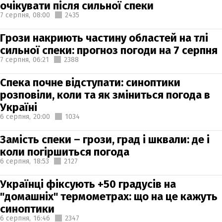
очікувати після сильної спеки
7 серпня,
08:00
2435
Грози накриють частину областей на тлі
сильної спеки: прогноз погоди на 7 серпня
7 серпня,
06:21
2388
Спека почне відступати: синоптики
розповіли, коли та як зміниться погода в
Україні
6 серпня,
20:00
1034
Замість спеки – грози, град і шквали: де і
коли погіршиться погода
6 серпня,
18:53
2127
Українці фіксують +50 градусів на
"домашніх" термометрах: що на це кажуть
синоптики
6 серпня,
16:46
2347