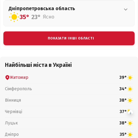
Дніпропетровська
область
35°
23°
Ясно
ПОКАЗАТИ ІНШІ ОБЛАСТІ
Найбільші міста в Україні
Житомир
39°
Сімферополь
34°
Вінниця
38°
Чернівці
37°
Луцьк
38°
Дніпро
35°