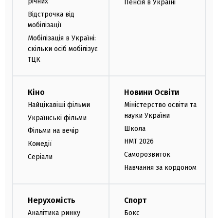
річних
Пенсія в Україні
Відстрочка від
мобілізації
Мобілізація в Україні:
скільки осіб мобілізує
ТЦК
Кіно
Новини Освіти
Найцікавіші фільми
Міністерство освіти та
науки України
Українські фільми
Школа
Фільми на вечір
НМТ 2026
Комедії
Саморозвиток
Серіали
Навчання за кордоном
Нерухомість
Спорт
Аналітика ринку
Бокс