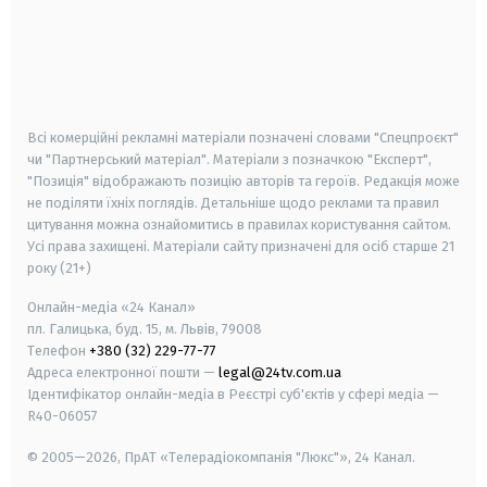
android
apple
smart tv
samsung smart tv
Всі комерційні рекламні матеріали позначені словами "Спецпроєкт"
чи "Партнерський матеріал". Матеріали з позначкою "Експерт",
"Позиція" відображають позицію авторів та героїв. Редакція може
не поділяти їхніх поглядів. Детальніше щодо реклами та правил
цитування можна ознайомитись в правилах користування сайтом.
Усі права захищені.
Матеріали сайту призначені для осіб старше
21
року (21+)
Онлайн-медіа «24 Канал»
пл. Галицька, буд. 15, м. Львів, 79008
Телефон
+380 (32) 229-77-77
Адреса електронної пошти —
legal@24tv.com.ua
Ідентифікатор онлайн-медіа в Реєстрі суб'єктів у сфері медіа —
R40-06057
© 2005—2026,
ПрАТ «Телерадіокомпанія "Люкс"», 24 Канал.