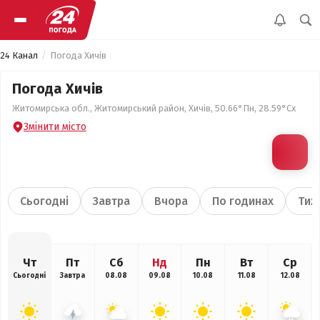
24 Канал
Погода Хичів
Погода Хичів
Житомирська обл., Житомирський район, Хичів, 50.66°Пн, 28.59°Сх
Змінити місто
Сьогодні
Завтра
Вчора
По годинах
Тиж
Чт
Пт
Сб
Нд
Пн
Вт
Ср
Сьогодні
Завтра
08.08
09.08
10.08
11.08
12.08