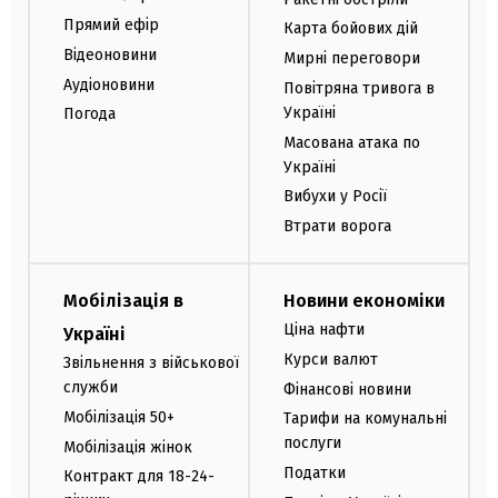
Прямий ефір
Карта бойових дій
Відеоновини
Мирні переговори
Аудіоновини
Повітряна тривога в
Україні
Погода
Масована атака по
Україні
Вибухи у Росії
Втрати ворога
Мобілізація в
Новини економіки
Ціна нафти
Україні
Курси валют
Звільнення з військової
служби
Фінансові новини
Мобілізація 50+
Тарифи на комунальні
послуги
Мобілізація жінок
Податки
Контракт для 18-24-