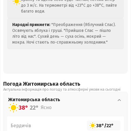
до 3 м/с. На термометрі від +23°C до +38°C, пийте
багато води.
Народні прикмети:
"Преображення (Яблучний Спас).
Освячують яблука і груші. "Прийшов Спас — пішло
літо від нас". Сухий день — суха осінь, мокрий —
мокра. Ночі стають по-справжньому холодними."
Погода Житомирська
область
Актуальна інформація про погоду та атмосферні умови на сьогодні
Житомирська
область
38°
22°
Ясно
Бердичів
38°
/
22°