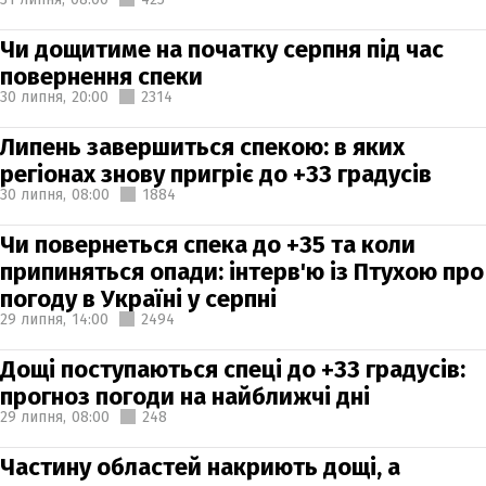
Чи дощитиме на початку серпня під час
повернення спеки
30 липня,
20:00
2314
Липень завершиться спекою: в яких
регіонах знову пригріє до +33 градусів
30 липня,
08:00
1884
Чи повернеться спека до +35 та коли
припиняться опади: інтерв'ю із Птухою про
погоду в Україні у серпні
29 липня,
14:00
2494
Дощі поступаються спеці до +33 градусів:
прогноз погоди на найближчі дні
29 липня,
08:00
248
Частину областей накриють дощі, а