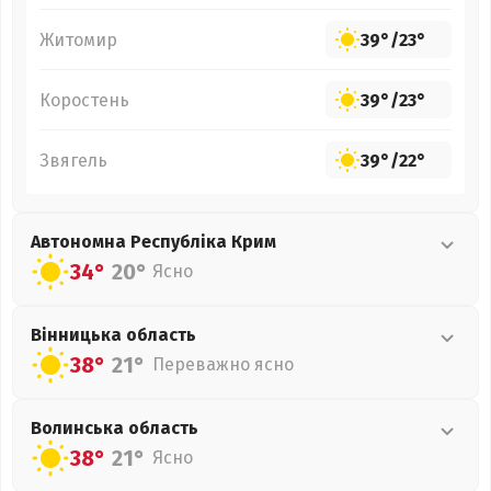
Житомир
39°
/
23°
Коростень
39°
/
23°
Звягель
39°
/
22°
Автономна Республіка Крим
34°
20°
Ясно
Вінницька
область
38°
21°
Переважно ясно
Волинська
область
38°
21°
Ясно