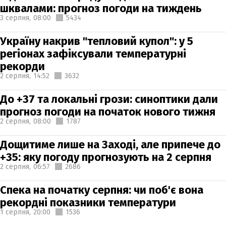
шквалами: прогноз погоди на тиждень
3 серпня,
08:00
5434
Україну накрив "тепловий купол": у 5
регіонах зафіксували температурні
рекорди
2 серпня,
14:52
3632
До +37 та локальні грози: синоптики дали
прогноз погоди на початок нового тижня
2 серпня,
08:00
1787
Дощитиме лише на Заході, але припече до
+35: яку погоду прогнозують на 2 серпня
2 серпня,
06:57
2686
Спека на початку серпня: чи поб'є вона
рекордні показники температури
1 серпня,
20:00
1536