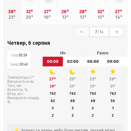
38°
32°
27°
26°
28°
32°
27°
23°
20°
16°
13°
12°
15°
14°
7
/14
Четвер, 6 серпня
Ніч
Ранок
Схід:
05:39
00:00
03:00
06:00
09:00
1
Захід:
20:43
Температура С°
27°
25°
23°
29°
Відчувається як
Тиск, мм
28°
25°
23°
31°
Вологість, %
762
762
762
762
Вітер, м/с
Ймовірність опадів,
62
68
68
56
%
3
3
2
1
2
2
2
2
Зранку та вдень небо буде чистим, легкий вітер