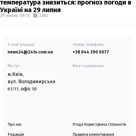
температура знизиться: прогноз погоди в
Україні на 29 липня
29 липня,
06:15
2383
E-mail редакції
Номер телефону:
news24@24tv.com.ua
+38 044 390 5077
Ми тут:
Ми в соцмережах:
м.Київ
,
вул. Володимирська
офіс
61/11,
50
Про нас
Угода Користувача Спільноти
Редакція
Правила коментування