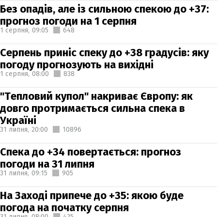
Без опадів, але із сильною спекою до +37:
прогноз погоди на 1 серпня
1 серпня,
09:05
648
Серпень приніс спеку до +38 градусів: яку
погоду прогнозують на вихідні
1 серпня,
08:00
838
"Тепловий купол" накриває Європу: як
довго протримається сильна спека в
Україні
31 липня,
20:00
10896
Спека до +34 повертається: прогноз
погоди на 31 липня
31 липня,
09:15
905
На Заході припече до +35: якою буде
погода на початку серпня
31 липня,
08:00
425