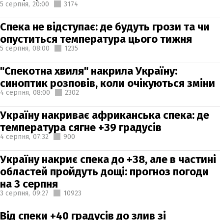
5 серпня,
20:00
3174
Спека не відступає: де будуть грози та чи
опуститься температура цього тижня
5 серпня,
08:00
1235
"Спекотна хвиля" накрила Україну:
синоптик розповів, коли очікуються зміни
4 серпня,
08:00
2302
Україну накриває африканська спека: де
температура сягне +39 градусів
4 серпня,
07:32
900
Україну накриє спека до +38, але в частині
областей пройдуть дощі: прогноз погоди
на 3 серпня
3 серпня,
09:27
10923
Від спеки +40 градусів до злив зі