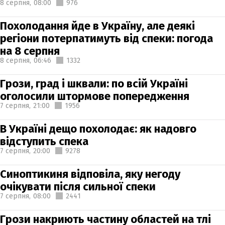
8 серпня,
08:00
976
Похолодання йде в Україну, але деякі
регіони потерпатимуть від спеки: погода
на 8 серпня
8 серпня,
06:46
1332
Грози, град і шквали: по всій Україні
оголосили штормове попередження
7 серпня,
21:00
1956
В Україні дещо похолодає: як надовго
відступить спека
7 серпня,
20:00
9278
Синоптикиня відповіла, яку негоду
очікувати після сильної спеки
7 серпня,
08:00
2441
Грози накриють частину областей на тлі