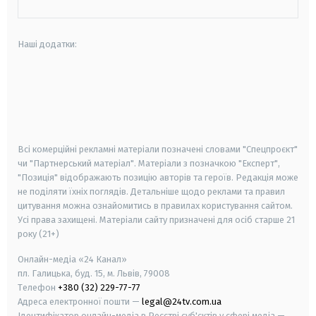
Наші додатки:
android
apple
smart tv
samsung smart tv
Всі комерційні рекламні матеріали позначені словами "Спецпроєкт"
чи "Партнерський матеріал". Матеріали з позначкою "Експерт",
"Позиція" відображають позицію авторів та героїв. Редакція може
не поділяти їхніх поглядів. Детальніше щодо реклами та правил
цитування можна ознайомитись в правилах користування сайтом.
Усі права захищені.
Матеріали сайту призначені для осіб старше
21
року (21+)
Онлайн-медіа «24 Канал»
пл. Галицька, буд. 15, м. Львів, 79008
Телефон
+380 (32) 229-77-77
Адреса електронної пошти —
legal@24tv.com.ua
Ідентифікатор онлайн-медіа в Реєстрі суб'єктів у сфері медіа —