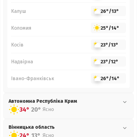
Калуш
26°
/
13°
Коломия
25°
/
14°
Косів
23°
/
13°
Надвірна
23°
/
12°
Івано-Франківськ
26°
/
14°
Автономна Республіка Крим
34°
20°
Ясно
Вінницька
область
24°
13°
Ясно