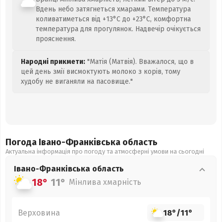
Вдень небо затягнеться хмарами. Температура
коливатиметься від +13°C до +23°C, комфортна
температура для прогулянок. Надвечір очікується
прояснення.
Народні прикмети:
"Матія (Матвія). Вважалося, що в
цей день змії висмоктують молоко з корів, тому
худобу не виганяли на пасовище."
Погода Івано-Франківська
область
Актуальна інформація про погоду та атмосферні умови на сьогодні
Івано-Франківська
область
18°
11°
Мінлива хмарність
Верховина
18°
/
11°