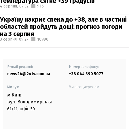
температура сягне +39 градусів
4 серпня,
07:32
916
Україну накриє спека до +38, але в частині
областей пройдуть дощі: прогноз погоди
на 3 серпня
3 серпня,
09:27
10996
E-mail редакції
Номер телефону:
news24@24tv.com.ua
+38 044 390 5077
Ми тут:
Ми в соцмережах:
м.Київ
,
вул. Володимирська
офіс
61/11,
50