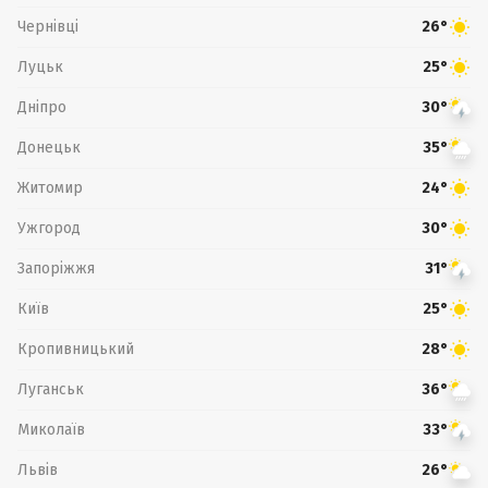
Чернівці
26°
Луцьк
25°
Дніпро
30°
Донецьк
35°
Житомир
24°
Ужгород
30°
Запоріжжя
31°
Київ
25°
Кропивницький
28°
Луганськ
36°
Миколаїв
33°
Львів
26°