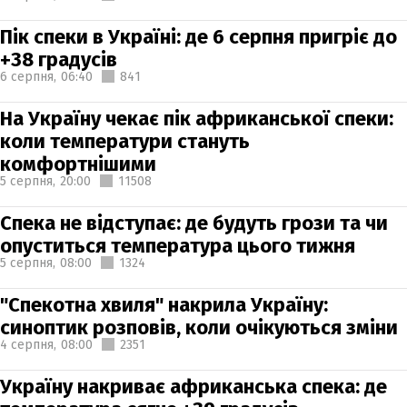
Пік спеки в Україні: де 6 серпня пригріє до
+38 градусів
6 серпня,
06:40
841
На Україну чекає пік африканської спеки:
коли температури стануть
комфортнішими
5 серпня,
20:00
11508
Спека не відступає: де будуть грози та чи
опуститься температура цього тижня
5 серпня,
08:00
1324
"Спекотна хвиля" накрила Україну:
синоптик розповів, коли очікуються зміни
4 серпня,
08:00
2351
Україну накриває африканська спека: де