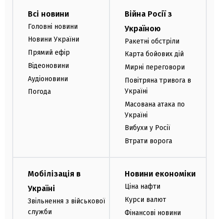
Всі новини
Війна Росії з
Головні новини
Україною
Новини України
Ракетні обстріли
Прямий ефір
Карта бойових дій
Відеоновини
Мирні переговори
Аудіоновини
Повітряна тривога в
Україні
Погода
Масована атака по
Україні
Вибухи у Росії
Втрати ворога
Мобілізація в
Новини економіки
Ціна нафти
Україні
Курси валют
Звільнення з військової
служби
Фінансові новини