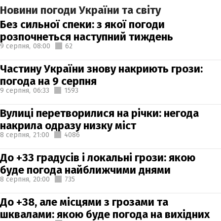
Новини погоди України та світу
Без сильної спеки: з якої погоди
розпочнеться наступний тиждень
9 серпня,
08:00
62
Частину України знову накриють грози:
погода на 9 серпня
9 серпня,
06:33
1593
Вулиці перетворилися на річки: негода
накрила одразу низку міст
8 серпня,
21:00
4086
До +33 градусів і локальні грози: якою
буде погода найближчими днями
8 серпня,
20:00
735
До +38, але місцями з грозами та
шквалами: якою буде погода на вихідних