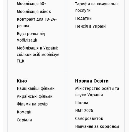
Мобілізація 50+
Тарифи на комунальні
послуги
Мобілізація жінок
Податки
Контракт для 18-24-
річних
Пенсія в Україні
Відстрочка від
мобілізації
Мобілізація в Україні:
скільки осіб мобілізує
ТЦК
Кіно
Новини Освіти
Найцікавіші фільми
Міністерство освіти та
науки України
Українські фільми
Школа
Фільми на вечір
НМТ 2026
Комедії
Саморозвиток
Серіали
Навчання за кордоном