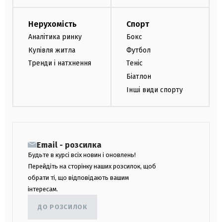
Нерухомість
Спорт
Аналітика ринку
Бокс
Купівля житла
Футбол
Тренди і натхнення
Теніс
Біатлон
Інші види спорту
Email - розсилка
Будьте в курсі всіх новин і оновлень!
Перейдіть на сторінку наших розсилок, щоб
обрати ті, що відповідають вашим
інтересам.
ДО РОЗСИЛОК