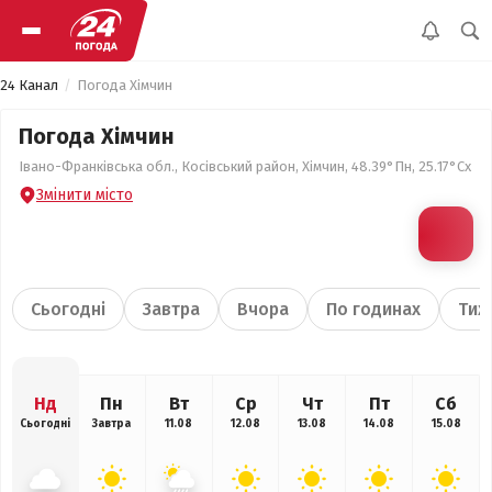
24 Канал
Погода Хімчин
Погода Хімчин
Івано-Франківська обл., Косівський район, Хімчин, 48.39°Пн, 25.17°Сх
Змінити місто
Сьогодні
Завтра
Вчора
По годинах
Тиж
Нд
Пн
Вт
Ср
Чт
Пт
Сб
Сьогодні
Завтра
11.08
12.08
13.08
14.08
15.08