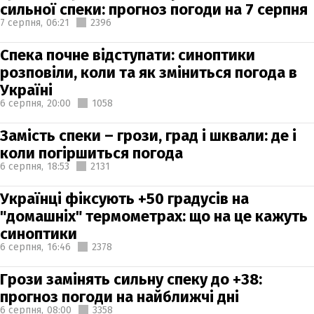
сильної спеки: прогноз погоди на 7 серпня
7 серпня,
06:21
2396
Спека почне відступати: синоптики
розповіли, коли та як зміниться погода в
Україні
6 серпня,
20:00
1058
Замість спеки – грози, град і шквали: де і
коли погіршиться погода
6 серпня,
18:53
2131
Українці фіксують +50 градусів на
"домашніх" термометрах: що на це кажуть
синоптики
6 серпня,
16:46
2378
Грози замінять сильну спеку до +38:
прогноз погоди на найближчі дні
6 серпня,
08:00
3358